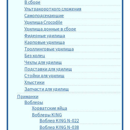
В сборе
Ультракороткого сложения
Самоподсекающие
Удилища Crocodile
Удилища донные в сборе
Фидерные удилища
Карповые удилища
Троллинговые удилища
Без колец
Чехлы для удилищ
Подставки для удилищ
Стойки для удилищ
Хлыстики
Запчасти для удилищ
Приманки
Воблеры
Хорватские яйца
Воблеры KING
Воблер KING N-022
Воблер KING N-038