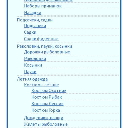
Наборы приманок
Насадки
Подсачеки, садки
Подсачеки
Садки
Садки фидерные
Раколовки, пауки, косынки
Дорожки рыболовные
Раколовки
Косынки
Пауки
Летняя одежда
Костюмы летние
Костюм Охотник
Костюм Рыбак
Костюм Лесник
Костюм Горка
Дождевики, плащи
Жилеты рыболовные