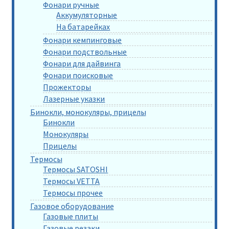
Фонари ручные
Аккумуляторные
На батарейках
Фонари кемпинговые
Фонари подствольные
Фонари для дайвинга
Фонари поисковые
Прожекторы
Лазерные указки
Бинокли, монокуляры, прицелы
Бинокли
Монокуляры
Прицелы
Термосы
Термосы SATOSHI
Термосы VETTA
Термосы прочее
Газовое оборудование
Газовые плиты
Газовые резаки