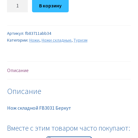
Количество
В корзину
товара
Нож
складной
FB3031
Артикул:
fb83711abb34
Категории:
Ножи
,
Ножи складные
,
Туризм
Беркут
Описание
Описание
Нож складной FB3031 Беркут
Вместе с этим товаром часто покупают: