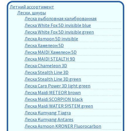
Летний ассортимент
Лески, шнуры
Леска рыболовная калиброванная
Леска White Fox 5D invisible blue
Леска White Fox 5D invisible green
Леска Asmoon 5D invisible
Леска Хамелеон 5D
Леска MAIDI Хамелеон 5D
Леска MAIDI STEALTH 9D
Леска Chameleon 3D
Леска Stealth Line 3D
Леска Stealth Line 3D green
Леска Carp Power 3D light green
Леска Maidi METEOR brown
Леска Maidi SCORPION black
Леска Maidi WATER SYSTEM green
Леска Kumyang Tiagra
Леска Kumyang Antares
Леска Asmoon KRONER Fluorocarbon