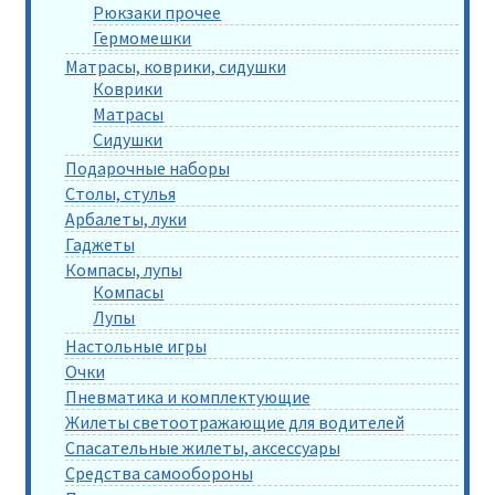
Рюкзаки прочее
Гермомешки
Матрасы, коврики, сидушки
Коврики
Матрасы
Сидушки
Подарочные наборы
Столы, стулья
Арбалеты, луки
Гаджеты
Компасы, лупы
Компасы
Лупы
Настольные игры
Очки
Пневматика и комплектующие
Жилеты светоотражающие для водителей
Спасательные жилеты, аксессуары
Средства самообороны