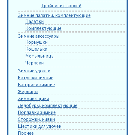
Тройники с каплей
Зимние палатки, комплектующие
Палатки
Комплектующие
Зимние аксессуары
Кормушки
Кошельки
Мотыльницы
Черпаки
Зимние удочки
Катушки зимние
Багорики зимние
Жерлицы
Зимние ящики
Ледобуры, комплектующие
Поплавки зимние
Сторожки, кивки
Шестики для удочек
Прочее