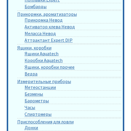
Бомбарды
Прикормки, ароматизаторы
Прикормка Невод
Активатор клева Невод
Меласса Невод
Аттрактант Expert DIP
Ящики, коробки
Ящики Aquatech
Коробки Aquatech
Ящики, коробки прочее
Ведра
Измерительные приборы
Метеостанции
Безмены
Барометры
Часы
Спиртомеры
Приспособления для ловли
Донки