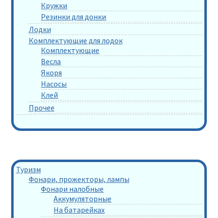
Кружки
Резинки для донки
Лодки
Комплектующие для лодок
Комплектующие
Весла
Якоря
Насосы
Клей
Прочее
Туризм
Фонари, прожекторы, лампы
Фонари налобные
Аккумуляторные
На батарейках