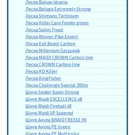
Леска Balsax Iguana
Леска Beluga Extremely Strong
Леска Shimano Technium
Леска Killer Carp Feeder green
Леска Salon Trout
Леска Winner Pike Expert
Леска Evil Beast Carbon
Леска Millenium Szczupak
Леска MAIDI CROWN Carbon line
Леска CROWN Carbon line
Леска KD Killer
Леска KingFisher
Леска Challenge Special 300m
Шнур Spider Super Strong
Шнур Maidi EXCELLENCE x8
Шнур Maidi Fireball x8
Шнур Maidi SP Supered
Шнур Акула BRAIDTRESSE X9
Шнур Акула PE Green
Шнур Акула PE Multicolor