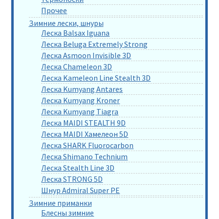
Прочее
Зимние лески, шнуры
Леска Balsax Iguana
Леска Beluga Extremely Strong
Леска Asmoon Invisible 3D
Леска Chameleon 3D
Леска Kameleon Line Stealth 3D
Леска Kumyang Antares
Леска Kumyang Kroner
Леска Kumyang Tiagra
Леска MAIDI STEALTH 9D
Леска MAIDI Хамелеон 5D
Леска SHARK Fluorocarbon
Леска Shimano Technium
Леска Stealth Line 3D
Леска STRONG 5D
Шнур Admiral Super PE
Зимние приманки
Блесны зимние