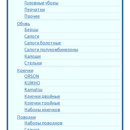
Головные уборы
Перчатки
Прочее
Обувь
Берцы
Сапоги
Сапоги болотные
Сапоги полукомбинезоны
Калоши
Стельки
Крючки
ORSON
KUMHO
Kamatsu
Крючки двойные
Крючки тройные
Наборы крючков
Поводки
Наборы поводков
Струна