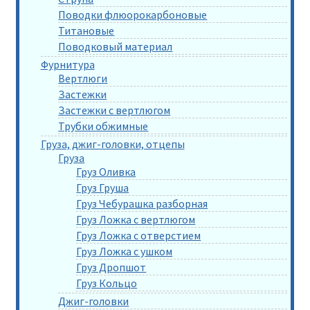
Поводки флюорокарбоновые
Титановые
Поводковый материал
Фурнитура
Вертлюги
Застежки
Застежки с вертлюгом
Трубки обжимные
Груза, джиг-головки, отцепы
Груза
Груз Оливка
Груз Груша
Груз Чебурашка разборная
Груз Ложка с вертлюгом
Груз Ложка с отверстием
Груз Ложка с ушком
Груз Дропшот
Груз Кольцо
Джиг-головки