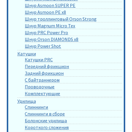
Шнур Asmoon SUPER PE
Шнур Asmoon PE x8
Шнур троллинговый Orson Strong
Шнур Magnum Micro Tex
Шнур PRC Power Pro
Шнур Orson DIAMONDS x8
Шнур Power Shot
Катушки
Катушки PRC
Передний фрикцион
Задний фрикцион
С байтраннером
Проводочные
Комплектующие
Удилища
Спиннинги
Спиннинги в сборе
Болонские удилища
Короткого сложения