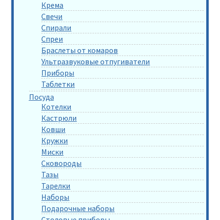
Крема
Свечи
Спирали
Спреи
Браслеты от комаров
Ультразвуковые отпугиватели
Приборы
Таблетки
Посуда
Котелки
Кастрюли
Ковши
Кружки
Миски
Сковороды
Тазы
Тарелки
Наборы
Подарочные наборы
Столовые приборы