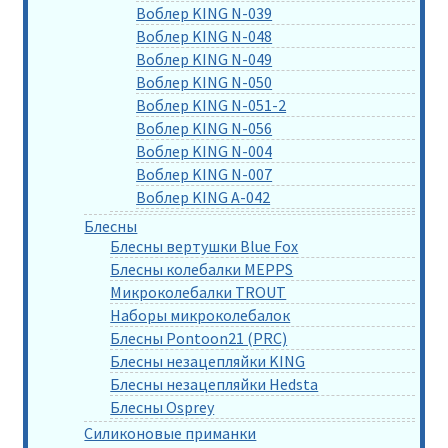
Воблер KING N-039
Воблер KING N-048
Воблер KING N-049
Воблер KING N-050
Воблер KING N-051-2
Воблер KING N-056
Воблер KING N-004
Воблер KING N-007
Воблер KING A-042
Блесны
Блесны вертушки Blue Fox
Блесны колебалки MEPPS
Микроколебалки TROUT
Наборы микроколебалок
Блесны Pontoon21 (PRC)
Блесны незацепляйки KING
Блесны незацепляйки Hedsta
Блесны Osprey
Силиконовые приманки