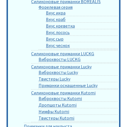
Силиконовые приманки BOREALIS
Форелевая серия
Вкус икра
Вкус краб
Вкус креветка
Вкус лосось
Вкус сыр
Вкус чеснок
Силиконовые приманки LUCKG
Виброхвосты LUCKG
Силиконовые приманки Lucky
Виброхвосты Lucky
Твистеры Lucky
Приманки оснащенные Lucky
Силиконовые приманки Kutomi
Виброхвосты Kutomi
Дропшоты Kutomi
Нимфы Kutomi
Твистеры Kutomi
Приманки для нахлыста