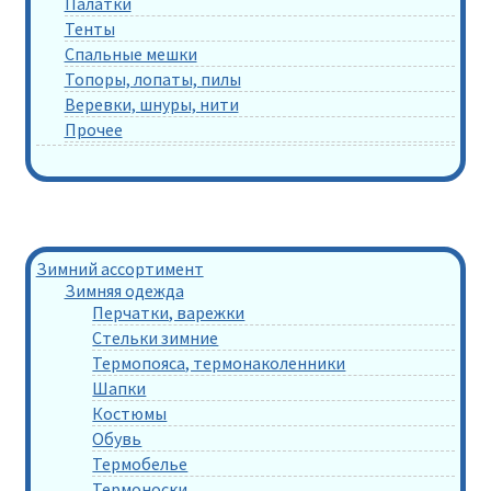
Палатки
Тенты
Спальные мешки
Топоры, лопаты, пилы
Веревки, шнуры, нити
Прочее
Зимний ассортимент
Зимняя одежда
Перчатки, варежки
Стельки зимние
Термопояса, термонаколенники
Шапки
Костюмы
Обувь
Термобелье
Термоноски