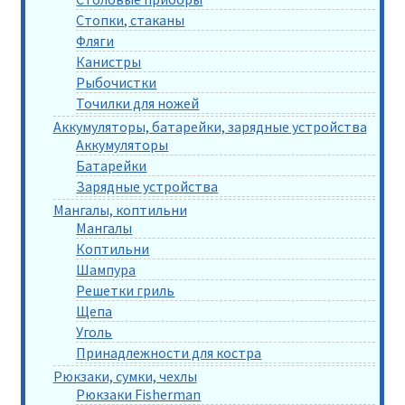
Стопки, стаканы
Фляги
Канистры
Рыбочистки
Точилки для ножей
Аккумуляторы, батарейки, зарядные устройства
Аккумуляторы
Батарейки
Зарядные устройства
Мангалы, коптильни
Мангалы
Коптильни
Шампура
Решетки гриль
Щепа
Уголь
Принадлежности для костра
Рюкзаки, сумки, чехлы
Рюкзаки Fisherman