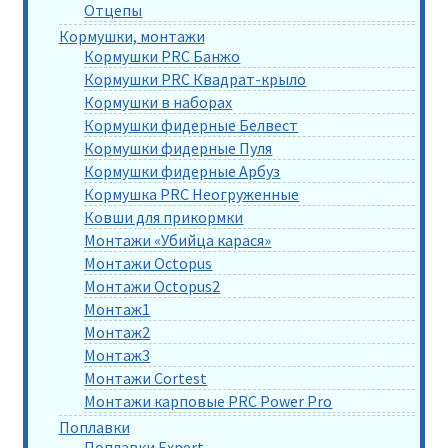
Отцепы
Кормушки, монтажи
Кормушки PRC Банжо
Кормушки PRC Квадрат-крыло
Кормушки в наборах
Кормушки фидерные Белвест
Кормушки фидерные Пуля
Кормушки фидерные Арбуз
Кормушка PRC Неогруженные
Ковши для прикормки
Монтажи «Убийца карася»
Монтажи Octopus
Монтажи Octopus2
Монтаж1
Монтаж2
Монтаж3
Монтажи Cortest
Монтажи карповые PRC Power Pro
Поплавки
Поплавки Expert