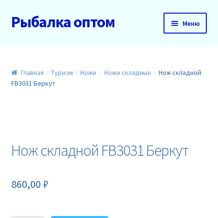
Рыбалка оптом
Перейти
Перейти
Меню
к
к
навигации
содержимому
Главная
О нас
Главная
Туризм
Ножи
Ножи складные
Нож складной
FB3031 Беркут
Доставка и оплата
Акции
Нож складной FB3031 Беркут
Новинки
Прайс
860,00
₽
Контакты