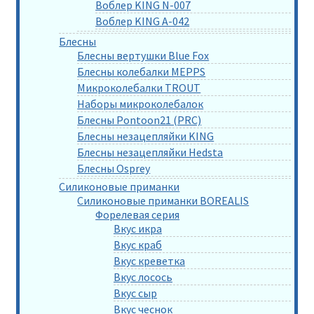
Воблер KING N-007
Воблер KING A-042
Блесны
Блесны вертушки Blue Fox
Блесны колебалки MEPPS
Микроколебалки TROUT
Наборы микроколебалок
Блесны Pontoon21 (PRC)
Блесны незацепляйки KING
Блесны незацепляйки Hedsta
Блесны Osprey
Силиконовые приманки
Силиконовые приманки BOREALIS
Форелевая серия
Вкус икра
Вкус краб
Вкус креветка
Вкус лосось
Вкус сыр
Вкус чеснок