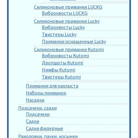
Силиконовые приманки LUCKG
Виброхвосты LUCKG
Силиконовые приманки Lucky
Виброхвосты Lucky
Твистеры Lucky
Приманки оснащенные Lucky
Силиконовые приманки Kutomi
Виброхвосты Kutomi
Дропшоты Kutomi
Нимфы Kutomi
Твистеры Kutomi
Приманки для нахлыста
Наборы приманок
Насадки
Подсачеки, садки
Подсачеки
Садки
Садки фидерные
Раколовки, пауки, косынки