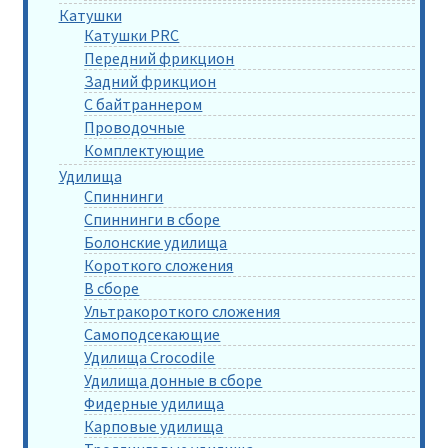
Катушки
Катушки PRC
Передний фрикцион
Задний фрикцион
С байтраннером
Проводочные
Комплектующие
Удилища
Спиннинги
Спиннинги в сборе
Болонские удилища
Короткого сложения
В сборе
Ультракороткого сложения
Самоподсекающие
Удилища Crocodile
Удилища донные в сборе
Фидерные удилища
Карповые удилища