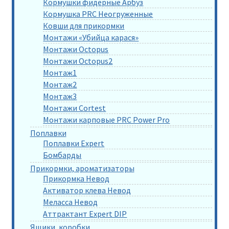
Кормушки фидерные Арбуз
Кормушка PRC Неогруженные
Ковши для прикормки
Монтажи «Убийца карася»
Монтажи Octopus
Монтажи Octopus2
Монтаж1
Монтаж2
Монтаж3
Монтажи Cortest
Монтажи карповые PRC Power Pro
Поплавки
Поплавки Expert
Бомбарды
Прикормки, ароматизаторы
Прикормка Невод
Активатор клева Невод
Меласса Невод
Аттрактант Expert DIP
Ящики, коробки