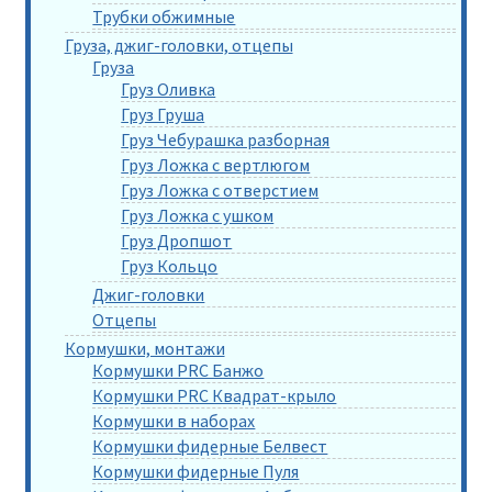
Трубки обжимные
Груза, джиг-головки, отцепы
Груза
Груз Оливка
Груз Груша
Груз Чебурашка разборная
Груз Ложка с вертлюгом
Груз Ложка с отверстием
Груз Ложка с ушком
Груз Дропшот
Груз Кольцо
Джиг-головки
Отцепы
Кормушки, монтажи
Кормушки PRC Банжо
Кормушки PRC Квадрат-крыло
Кормушки в наборах
Кормушки фидерные Белвест
Кормушки фидерные Пуля