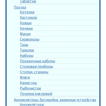
Таблетки
Посуда
Котелки
Кастрюли
Ковши
Кружки
Миски
Сковороды
Тазы
Тарелки
Наборы
Подарочные наборы
Столовые приборы
Стопки, стаканы
Фляги
Канистры
Рыбочистки
Точилки для ножей
Аккумуляторы, батарейки, зарядные устройства
Аккумуляторы