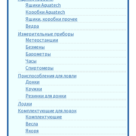
Ящики Aquatech
Коробки Aquatech
Ящики, коробки прочее
Ведра
Измерительные приборы
Метеостанции
Безмены
Барометры
Часы
Спиртомеры
Приспособления для ловли
Донки
Кружки
Резинки для донки
Лодки
Комплектующие для лодок
Комплектующие
Весла
Якоря