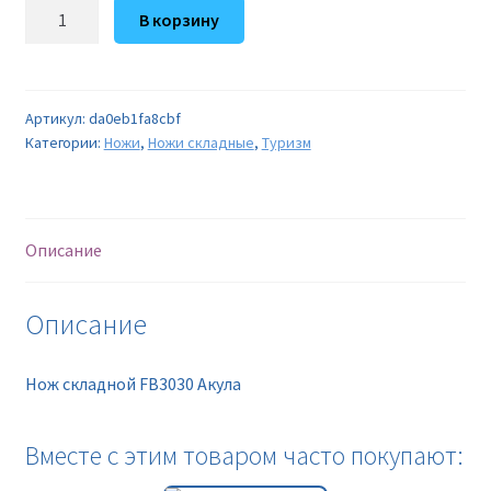
Количество
В корзину
товара
Нож
складной
FB3030
Артикул:
da0eb1fa8cbf
Категории:
Ножи
,
Ножи складные
,
Туризм
Акула
Описание
Описание
Нож складной FB3030 Акула
Вместе с этим товаром часто покупают: