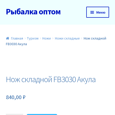
Рыбалка оптом
Перейти
Перейти
Меню
к
к
навигации
содержимому
Главная
О нас
Главная
Туризм
Ножи
Ножи складные
Нож складной
FB3030 Акула
Доставка и оплата
Акции
Нож складной FB3030 Акула
Новинки
Прайс
840,00
₽
Контакты