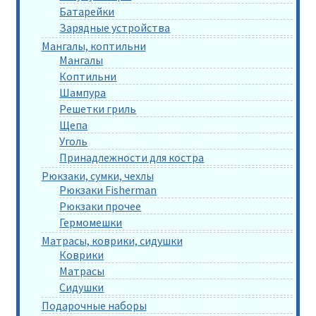
Батарейки
Зарядные устройства
Мангалы, коптильни
Мангалы
Коптильни
Шампура
Решетки гриль
Щепа
Уголь
Принадлежности для костра
Рюкзаки, сумки, чехлы
Рюкзаки Fisherman
Рюкзаки прочее
Гермомешки
Матрасы, коврики, сидушки
Коврики
Матрасы
Сидушки
Подарочные наборы