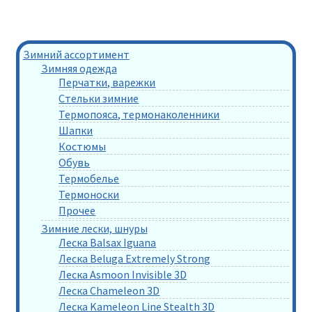
Зимний ассортимент
Зимняя одежда
Перчатки, варежки
Стельки зимние
Термопояса, термонаколенники
Шапки
Костюмы
Обувь
Термобелье
Термоноски
Прочее
Зимние лески, шнуры
Леска Balsax Iguana
Леска Beluga Extremely Strong
Леска Asmoon Invisible 3D
Леска Chameleon 3D
Леска Kameleon Line Stealth 3D