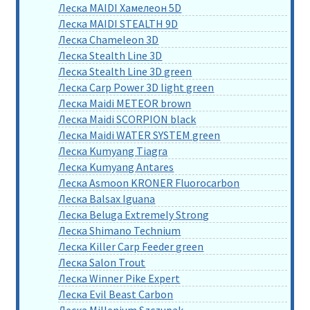
Леска MAIDI Хамелеон 5D
Леска MAIDI STEALTH 9D
Леска Chameleon 3D
Леска Stealth Line 3D
Леска Stealth Line 3D green
Леска Carp Power 3D light green
Леска Maidi METEOR brown
Леска Maidi SCORPION black
Леска Maidi WATER SYSTEM green
Леска Kumyang Tiagra
Леска Kumyang Antares
Леска Asmoon KRONER Fluorocarbon
Леска Balsax Iguana
Леска Beluga Extremely Strong
Леска Shimano Technium
Леска Killer Carp Feeder green
Леска Salon Trout
Леска Winner Pike Expert
Леска Evil Beast Carbon