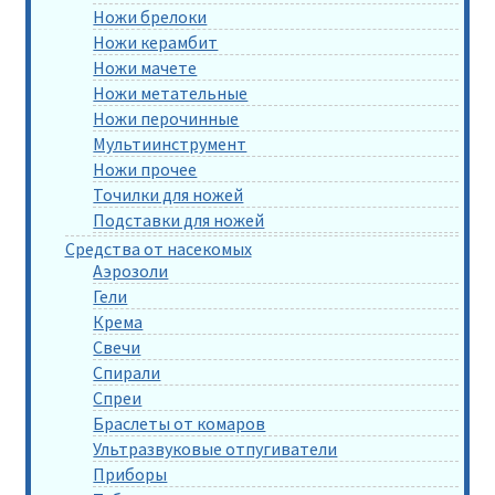
Ножи брелоки
Ножи керамбит
Ножи мачете
Ножи метательные
Ножи перочинные
Мультиинструмент
Ножи прочее
Точилки для ножей
Подставки для ножей
Средства от насекомых
Аэрозоли
Гели
Крема
Свечи
Спирали
Спреи
Браслеты от комаров
Ультразвуковые отпугиватели
Приборы