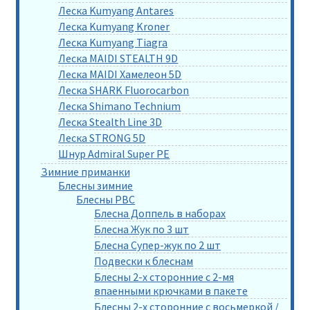
Леска Kumyang Antares
Леска Kumyang Kroner
Леска Kumyang Tiagra
Леска MAIDI STEALTH 9D
Леска MAIDI Хамелеон 5D
Леска SHARK Fluorocarbon
Леска Shimano Technium
Леска Stealth Line 3D
Леска STRONG 5D
Шнур Admiral Super PE
Зимние приманки
Блесны зимние
Блесны РВС
Блесна Доппель в наборах
Блесна Жук по 3 шт
Блесна Супер-жук по 2 шт
Подвески к блеснам
Блесны 2-х сторонние с 2-мя
впаенными крючками в пакете
Блесны 2-х сторонние с восьмеркой /