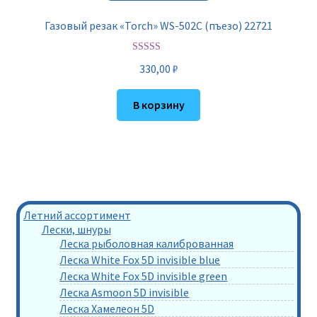
Газовый резак «Torch» WS-502C (пъезо) 22721
Оценка
5.00
330,00
₽
из 5
В корзину
Летний ассортимент
Лески, шнуры
Леска рыболовная калиброванная
Леска White Fox 5D invisible blue
Леска White Fox 5D invisible green
Леска Asmoon 5D invisible
Леска Хамелеон 5D