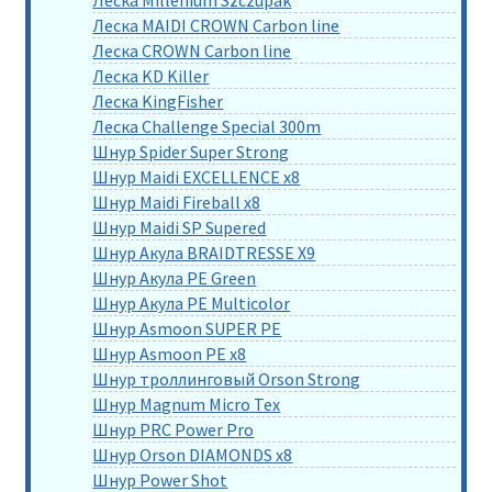
Леска Millenium Szczupak
Леска MAIDI CROWN Carbon line
Леска CROWN Carbon line
Леска KD Killer
Леска KingFisher
Леска Challenge Special 300m
Шнур Spider Super Strong
Шнур Maidi EXCELLENCE x8
Шнур Maidi Fireball x8
Шнур Maidi SP Supered
Шнур Акула BRAIDTRESSE X9
Шнур Акула PE Green
Шнур Акула PE Multicolor
Шнур Asmoon SUPER PE
Шнур Asmoon PE x8
Шнур троллинговый Orson Strong
Шнур Magnum Micro Tex
Шнур PRC Power Pro
Шнур Orson DIAMONDS x8
Шнур Power Shot