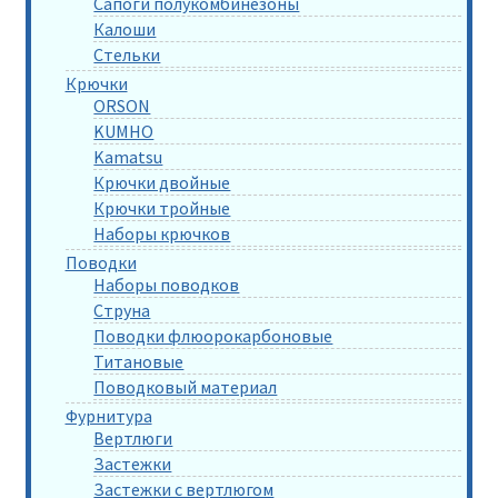
Сапоги полукомбинезоны
Калоши
Стельки
Крючки
ORSON
KUMHO
Kamatsu
Крючки двойные
Крючки тройные
Наборы крючков
Поводки
Наборы поводков
Струна
Поводки флюорокарбоновые
Титановые
Поводковый материал
Фурнитура
Вертлюги
Застежки
Застежки с вертлюгом