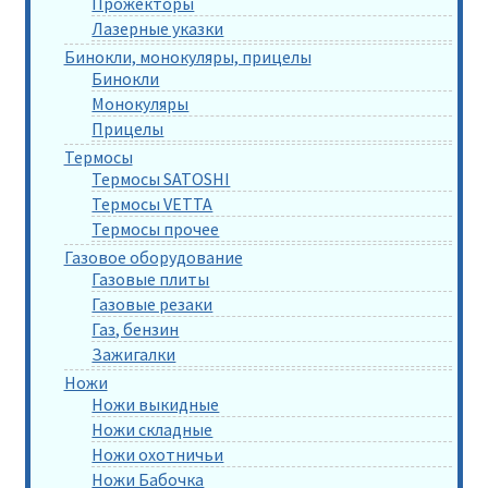
Прожекторы
Лазерные указки
Бинокли, монокуляры, прицелы
Бинокли
Монокуляры
Прицелы
Термосы
Термосы SATOSHI
Термосы VETTA
Термосы прочее
Газовое оборудование
Газовые плиты
Газовые резаки
Газ, бензин
Зажигалки
Ножи
Ножи выкидные
Ножи складные
Ножи охотничьи
Ножи Бабочка