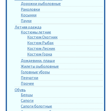
Дорожки рыболовные
Раколовки
Косынки
Пауки
Летняя одежда
Костюмы летние
Костюм Охотник
Костюм Рыбак
Костюм Лесник
Костюм Горка
Дождевики, плащи
Жилеты рыболовные
Головные уборы
Перчатки
Прочее
Обувь
Берцы
Сапоги
Сапоги болотные