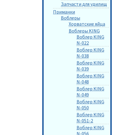
Запчасти для удилищ
Приманки
Воблеры
Хорватские яйца
Воблеры KING
Воблер KING
N-022
Воблер KING
N-038
Воблер KING
N-039
Воблер KING
N-048
Воблер KING
N-049
Воблер KING
N-050
Воблер KING
N-051-2
Воблер KING
N-056