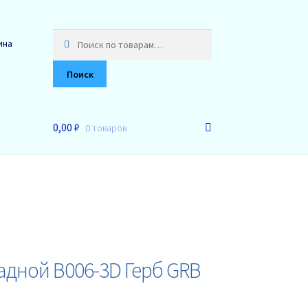
Искать:
ина
Поиск
0,00 ₽
0 товаров
адной B006-3D Герб GRB