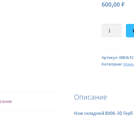
600,00
₽
Количество
товара
Нож
складной
B006-
Артикул:
00b9cf1
Категории:
Ножи
3D
Герб
GRB
Описание
сание
Нож складной B006-3D Герб