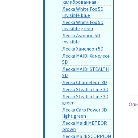
калиброванная
Леска White Fox 5D
invisible blue
Леска White Fox 5D
invisible green
Леска Asmoon 5D
invisible
Леска Хамелеон 5D
Леска MAIDI Хамелеон
5D
Леска MAIDI STEALTH
9D
Леска Chameleon 3D
Леска Stealth Line 3D
Леска Stealth Line 3D
green
Опи
Леска Carp Power 3D
light green
Леска Maidi METEOR
brown
Леска Maidi SCORPION