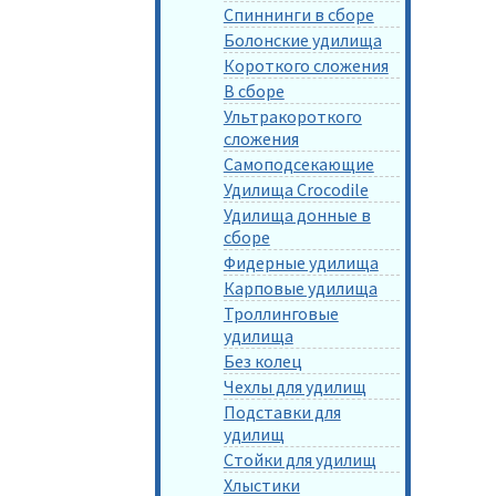
Спиннинги в сборе
Болонские удилища
Короткого сложения
В сборе
Ультракороткого
сложения
Самоподсекающие
Удилища Crocodile
Удилища донные в
сборе
Фидерные удилища
Карповые удилища
Троллинговые
удилища
Без колец
Чехлы для удилищ
Подставки для
удилищ
Стойки для удилищ
Хлыстики