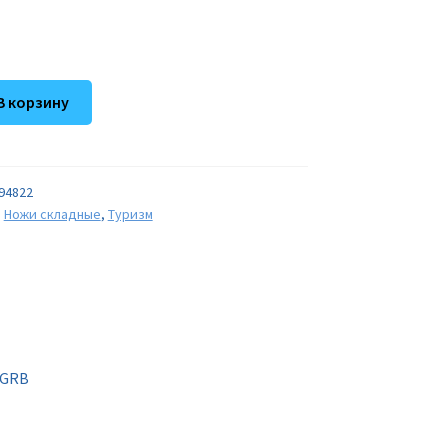
В корзину
94822
,
Ножи складные
,
Туризм
 GRB