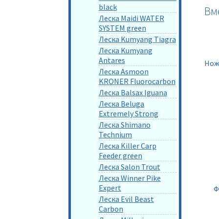
black
Вм
Леска Maidi WATER
SYSTEM green
Леска Kumyang Tiagra
Леска Kumyang
Antares
Нож
Леска Asmoon
KRONER Fluorocarbon
Леска Balsax Iguana
Леска Beluga
Extremely Strong
Леска Shimano
Technium
Леска Killer Carp
Feeder green
Леска Salon Trout
Леска Winner Pike
Expert
Ф
Леска Evil Beast
Carbon