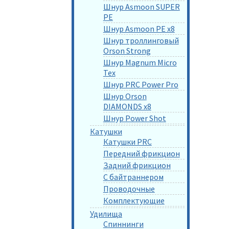
Шнур Asmoon SUPER
PE
Шнур Asmoon PE x8
Шнур троллинговый
Orson Strong
Шнур Magnum Micro
Tex
Шнур PRC Power Pro
Шнур Orson
DIAMONDS x8
Шнур Power Shot
Катушки
Катушки PRC
Передний фрикцион
Задний фрикцион
С байтраннером
Проводочные
Комплектующие
Удилища
Спиннинги