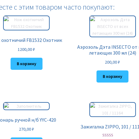
есте с этим товаром часто покупают:
 охотничий FB1532 Охотник
Аэрозоль Дэта INSECTO от 
1200,00
₽
летающих 300 мл (24)
200,00
₽
В корзину
В корзину
онарь ручной н/б YYC-420
Зажигалка ZIPPO, 101 / 11
270,00
₽