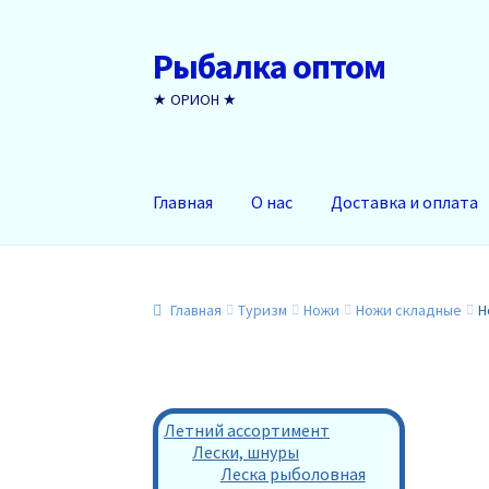
Рыбалка оптом
Перейти
Перейти
к
к
★ ОРИОН ★
навигации
содержимому
Главная
О нас
Доставка и оплата
Главная
Туризм
Ножи
Ножи складные
Н
Летний ассортимент
Лески, шнуры
Леска рыболовная