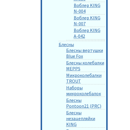
Воблер KING
N-004
Воблер KING
N-007
Воблер KING
A-042
Блесны
Блесны вертушки
Blue Fox
Блесны колебалки
MEPPS
Микроколебалки
TROUT
Наборы
микроколебалок
Блесны
Pontoon21 (PRC)
Блесны
незацепляйки
KING