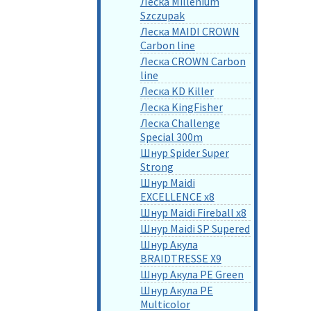
Леска Millenium
Szczupak
Леска MAIDI CROWN
Carbon line
Леска CROWN Carbon
line
Леска KD Killer
Леска KingFisher
Леска Challenge
Special 300m
Шнур Spider Super
Strong
Шнур Maidi
EXCELLENCE x8
Шнур Maidi Fireball x8
Шнур Maidi SP Supered
Шнур Акула
BRAIDTRESSE X9
Шнур Акула PE Green
Шнур Акула PE
Multicolor