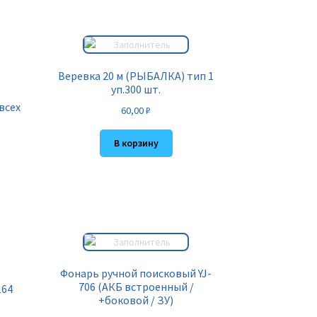
Веревка 20 м (РЫБАЛКА) тип 1
уп.300 шт.
всех
60,00
₽
В корзину
Фонарь ручной поисковый YJ-
706 (АКБ встроенный /
164
+боковой / ЗУ)