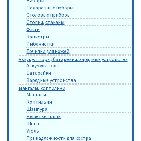
Наборы
Подарочные наборы
Столовые приборы
Стопки, стаканы
Фляги
Канистры
Рыбочистки
Точилки для ножей
Аккумуляторы, батарейки, зарядные устройства
Аккумуляторы
Батарейки
Зарядные устройства
Мангалы, коптильни
Мангалы
Коптильни
Шампура
Решетки гриль
Щепа
Уголь
Принадлежности для костра