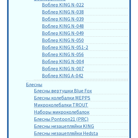
Воблер KING N-022
Воблер KING N-038
Воблер KING N-039
Воблер KING N-048
Воблер KING N-049
Воблер KING N-050
Воблер KING N-051-2
Воблер KING N-056
Воблер KING N-004
Воблер KING N-007
Воблер KING A-042
Блесны
Блесны вертушки Blue Fox
Блесны колебалки MEPPS
Микроколебалки TROUT
Наборы микроколебалок
Блесны Pontoon21 (PRC)
Блесны незацепляйки KING
Блесны незацепляйки Hedsta