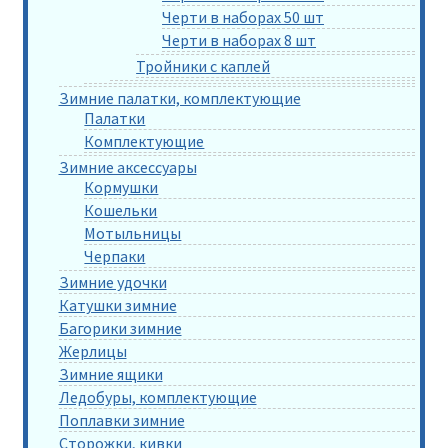
Черти в наборах 50 шт
Черти в наборах 8 шт
Тройники с каплей
Зимние палатки, комплектующие
Палатки
Комплектующие
Зимние аксессуары
Кормушки
Кошельки
Мотыльницы
Черпаки
Зимние удочки
Катушки зимние
Багорики зимние
Жерлицы
Зимние ящики
Ледобуры, комплектующие
Поплавки зимние
Сторожки, кивки