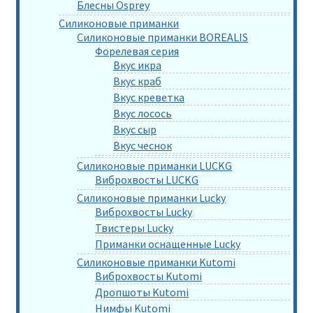
Блесны Osprey
Силиконовые приманки
Силиконовые приманки BOREALIS
Форелевая серия
Вкус икра
Вкус краб
Вкус креветка
Вкус лосось
Вкус сыр
Вкус чеснок
Силиконовые приманки LUCKG
Виброхвосты LUCKG
Силиконовые приманки Lucky
Виброхвосты Lucky
Твистеры Lucky
Приманки оснащенные Lucky
Силиконовые приманки Kutomi
Виброхвосты Kutomi
Дропшоты Kutomi
Нимфы Kutomi