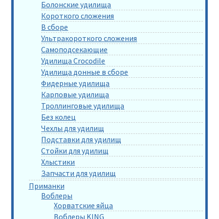
Болонские удилища
Короткого сложения
В сборе
Ультракороткого сложения
Самоподсекающие
Удилища Crocodile
Удилища донные в сборе
Фидерные удилища
Карповые удилища
Троллинговые удилища
Без колец
Чехлы для удилищ
Подставки для удилищ
Стойки для удилищ
Хлыстики
Запчасти для удилищ
Приманки
Воблеры
Хорватские яйца
Воблеры KING