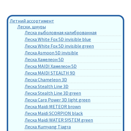
Летний ассортимент
Лески, шнуры
Леска рыболовная калиброванная
Леска White Fox 5D invisible blue
Леска White Fox 5D invisible green
Леска Asmoon 5D invisible
Леска Хамелеон 5D
Леска MAIDI Хамелеон 5D
Леска MAIDI STEALTH 9D
Леска Chameleon 3D
Леска Stealth Line 3D
Леска Stealth Line 3D green
Леска Carp Power 3D light green
Леска Maidi METEOR brown
Леска Maidi SCORPION black
Леска Maidi WATER SYSTEM green
Леска Kumyang Tiagra