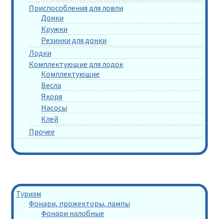
Приспособления для ловли
Донки
Кружки
Резинки для донки
Лодки
Комплектующие для лодок
Комплектующие
Весла
Якоря
Насосы
Клей
Прочее
Туризм
Фонари, прожекторы, лампы
Фонари налобные