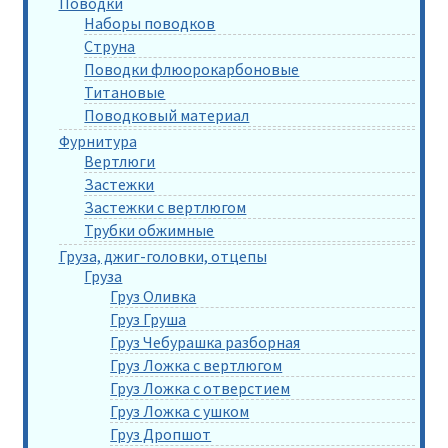
Поводки
Наборы поводков
Струна
Поводки флюорокарбоновые
Титановые
Поводковый материал
Фурнитура
Вертлюги
Застежки
Застежки с вертлюгом
Трубки обжимные
Груза, джиг-головки, отцепы
Груза
Груз Оливка
Груз Груша
Груз Чебурашка разборная
Груз Ложка с вертлюгом
Груз Ложка с отверстием
Груз Ложка с ушком
Груз Дропшот