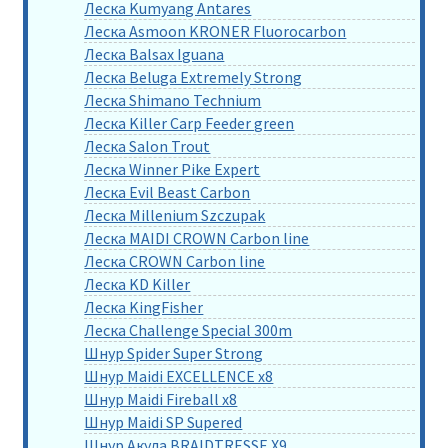
Леска Kumyang Antares
Леска Asmoon KRONER Fluorocarbon
Леска Balsax Iguana
Леска Beluga Extremely Strong
Леска Shimano Technium
Леска Killer Carp Feeder green
Леска Salon Trout
Леска Winner Pike Expert
Леска Evil Beast Carbon
Леска Millenium Szczupak
Леска MAIDI CROWN Carbon line
Леска CROWN Carbon line
Леска KD Killer
Леска KingFisher
Леска Challenge Special 300m
Шнур Spider Super Strong
Шнур Maidi EXCELLENCE x8
Шнур Maidi Fireball x8
Шнур Maidi SP Supered
Шнур Акула BRAIDTRESSE X9