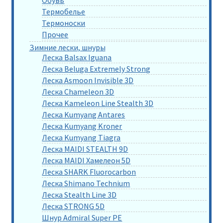
Термобелье
Термоноски
Прочее
Зимние лески, шнуры
Леска Balsax Iguana
Леска Beluga Extremely Strong
Леска Asmoon Invisible 3D
Леска Chameleon 3D
Леска Kameleon Line Stealth 3D
Леска Kumyang Antares
Леска Kumyang Kroner
Леска Kumyang Tiagra
Леска MAIDI STEALTH 9D
Леска MAIDI Хамелеон 5D
Леска SHARK Fluorocarbon
Леска Shimano Technium
Леска Stealth Line 3D
Леска STRONG 5D
Шнур Admiral Super PE