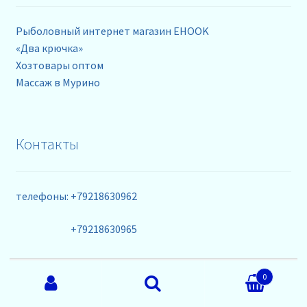
Рыболовный интернет магазин EHOOK
«Два крючка»
Хозтовары оптом
Массаж в Мурино
Контакты
телефоны: +79218630962
+79218630965
email: info@rybalka-opt.ru
Искать:
0
Поиск