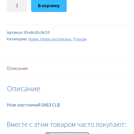
Количество
В корзину
товара
Нож
охотничий
SA63
Артикул:
81e8c61c6c53
Категории:
Ножи
,
Ножи охотничьи
,
Туризм
CLB
Описание
Описание
Нож охотничий SA63 CLB
Вместе с этим товаром часто покупают: