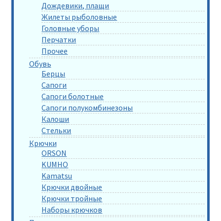
Дождевики, плащи
Жилеты рыболовные
Головные уборы
Перчатки
Прочее
Обувь
Берцы
Сапоги
Сапоги болотные
Сапоги полукомбинезоны
Калоши
Стельки
Крючки
ORSON
KUMHO
Kamatsu
Крючки двойные
Крючки тройные
Наборы крючков