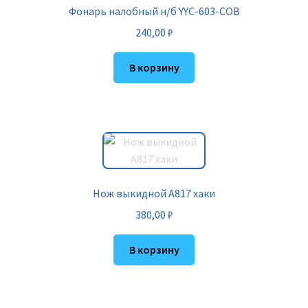
Фонарь налобный н/б YYC-603-COB
240,00
₽
В корзину
Нож выкидной A817 хаки
380,00
₽
В корзину