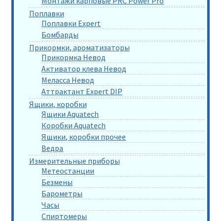
Монтажи карповые PRC Power Pro
Поплавки
Поплавки Expert
Бомбарды
Прикормки, ароматизаторы
Прикормка Невод
Активатор клева Невод
Меласса Невод
Аттрактант Expert DIP
Ящики, коробки
Ящики Aquatech
Коробки Aquatech
Ящики, коробки прочее
Ведра
Измерительные приборы
Метеостанции
Безмены
Барометры
Часы
Спиртомеры