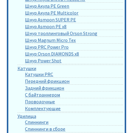
Шнур Акула PE Green
Шнур Акула PE Multicolor
Шнур Asmoon SUPER PE
Шнур Asmoon PE x8
Шнур троллинговый Orson Strong
Шнур Magnum Micro Tex
Шнур PRC Power Pro
Шнур Orson DIAMONDS x8
Шнур Power Shot
Катушки
Катушки PRC
Передний фрикцион
Задний фрикцион
С байтраннером
Проводочные
Комплектующие
Удилища
Спиннинги
Спиннинги в сборе