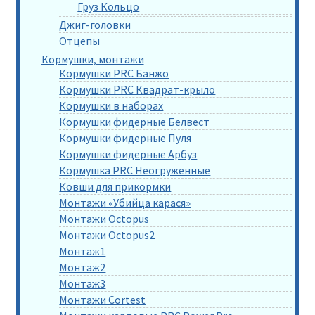
Груз Кольцо
Джиг-головки
Отцепы
Кормушки, монтажи
Кормушки PRC Банжо
Кормушки PRC Квадрат-крыло
Кормушки в наборах
Кормушки фидерные Белвест
Кормушки фидерные Пуля
Кормушки фидерные Арбуз
Кормушка PRC Неогруженные
Ковши для прикормки
Монтажи «Убийца карася»
Монтажи Octopus
Монтажи Octopus2
Монтаж1
Монтаж2
Монтаж3
Монтажи Cortest