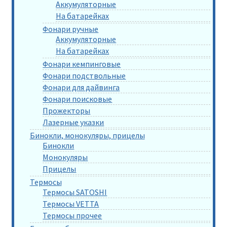
Аккумуляторные
На батарейках
Фонари ручные
Аккумуляторные
На батарейках
Фонари кемпинговые
Фонари подствольные
Фонари для дайвинга
Фонари поисковые
Прожекторы
Лазерные указки
Бинокли, монокуляры, прицелы
Бинокли
Монокуляры
Прицелы
Термосы
Термосы SATOSHI
Термосы VETTA
Термосы прочее