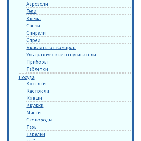
Аэрозоли
Гели
Крема
Свечи
Спирали
Спреи
Браслеты от комаров
Ультразвуковые отпугиватели
Приборы
Таблетки
Посуда
Котелки
Кастрюли
Ковши
Кружки
Миски
Сковороды
Тазы
Тарелки