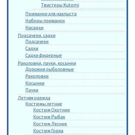
Твистеры Kutomi
Приманки для нахлыста
Наборы приманок
Насадки
Подсачеки, садки
Подсачеки
Садки
Садки фидерные
Раколовки, пауки, косынки
Дорожки рыболовные
Раколовки
Косынки
Пауки
Летняя одежда
Костюмы летние
Костюм Охотник
Костюм Рыбак
Костюм Лесник
Костюм Горка