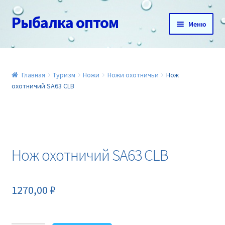
Рыбалка оптом
Перейти
Перейти
Меню
к
к
навигации
содержимому
Главная
О нас
Главная
Туризм
Ножи
Ножи охотничьи
Нож
охотничий SA63 CLB
Доставка и оплата
Акции
Нож охотничий SA63 CLB
Новинки
Прайс
1270,00
₽
Контакты