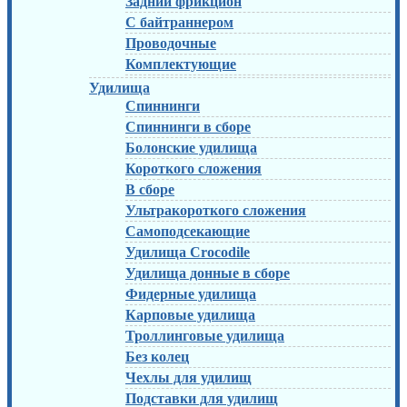
Задний фрикцион
С байтраннером
Проводочные
Комплектующие
Удилища
Спиннинги
Спиннинги в сборе
Болонские удилища
Короткого сложения
В сборе
Ультракороткого сложения
Самоподсекающие
Удилища Crocodile
Удилища донные в сборе
Фидерные удилища
Карповые удилища
Троллинговые удилища
Без колец
Чехлы для удилищ
Подставки для удилищ