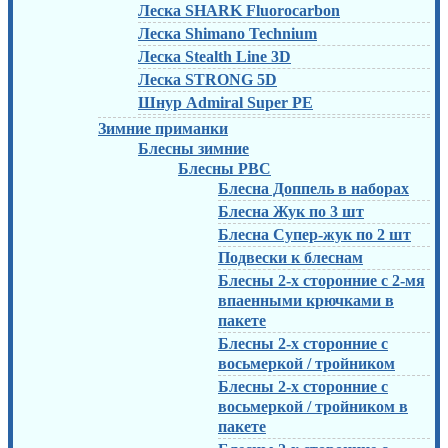
Леска SHARK Fluorocarbon
Леска Shimano Technium
Леска Stealth Line 3D
Леска STRONG 5D
Шнур Admiral Super PE
Зимние приманки
Блесны зимние
Блесны РВС
Блесна Доппель в наборах
Блесна Жук по 3 шт
Блесна Супер-жук по 2 шт
Подвески к блеснам
Блесны 2-х сторонние с 2-мя
впаенными крючками в
пакете
Блесны 2-х сторонние с
восьмеркой / тройником
Блесны 2-х сторонние с
восьмеркой / тройником в
пакете