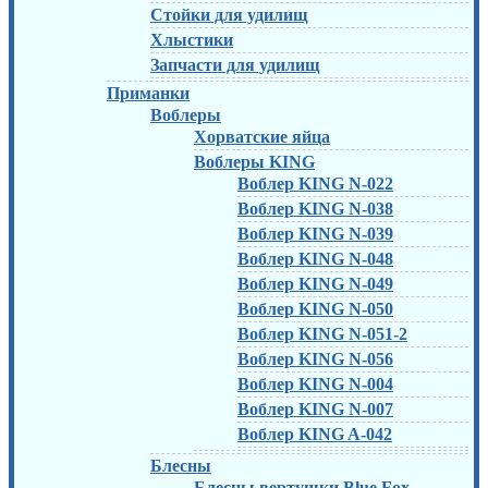
Стойки для удилищ
Хлыстики
Запчасти для удилищ
Приманки
Воблеры
Хорватские яйца
Воблеры KING
Воблер KING N-022
Воблер KING N-038
Воблер KING N-039
Воблер KING N-048
Воблер KING N-049
Воблер KING N-050
Воблер KING N-051-2
Воблер KING N-056
Воблер KING N-004
Воблер KING N-007
Воблер KING A-042
Блесны
Блесны вертушки Blue Fox