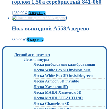
горлом 1,50л серебристый 841-060
1360,00
₽
В корзину
Нож выкидной A558A дерево
380,00
₽
В корзину
Летний ассортимент
Лески, шнуры
Леска рыболовная калиброванная
Леска White Fox 5D invisible blue
Леска White Fox 5D invisible green
Леска Asmoon 5D invisible
Леска Хамелеон 5D
Леска MAIDI Хамелеон 5D
Леска MAIDI STEALTH 9D
Леска Chameleon 3D