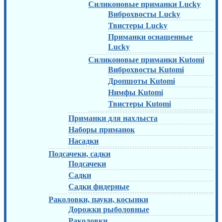
Силиконовые приманки Lucky
Виброхвосты Lucky
Твистеры Lucky
Приманки оснащенные
Lucky
Силиконовые приманки Kutomi
Виброхвосты Kutomi
Дропшоты Kutomi
Нимфы Kutomi
Твистеры Kutomi
Приманки для нахлыста
Наборы приманок
Насадки
Подсачеки, садки
Подсачеки
Садки
Садки фидерные
Раколовки, пауки, косынки
Дорожки рыболовные
Раколовки