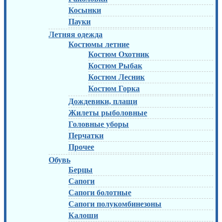
Косынки
Пауки
Летняя одежда
Костюмы летние
Костюм Охотник
Костюм Рыбак
Костюм Лесник
Костюм Горка
Дождевики, плащи
Жилеты рыболовные
Головные уборы
Перчатки
Прочее
Обувь
Берцы
Сапоги
Сапоги болотные
Сапоги полукомбинезоны
Калоши