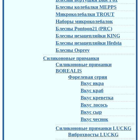
Блесны колебалки MEPPS
Микроколебалки TROUT
Наборы микроколебалок
Блесны Pontoon21 (PRC)
Блесны незацепляйки KING
Блесны незацепляйки Hedsta
Блесны Osprey
Силиконовые приманки
Силиконовые приманки
BOREALIS
Форелевая серия
Вкус икра
Вкус краб
Вкус креветка
Вкус лосось
Вкус сыр
Вкус чеснок
Силиконовые приманки LUCKG
Виброхвосты LUCKG