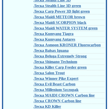
Леска Stealth Line 3D
Леска Stealth Line 3D green
Леска Carp Power 3D light green
Леска Maidi METEOR brown
Леска Maidi SCORPION black
Леска Maidi WATER SYSTEM green
Леска Kumyang Tiagra
Леска Kumyang Antares
Леска Asmoon KRONER Fluorocarbon
Леска Balsax Iguana
Леска Beluga Extremely Strong
Леска Shimano Technium
Леска Killer Carp Feeder green
Леска Salon Trout
Леска Winner Pike Expert
Леска Evil Beast Carbon
Леска Millenium Szczupak
Леска MAIDI CROWN Carbon line
Леска CROWN Carbon line
Леска KD Killer