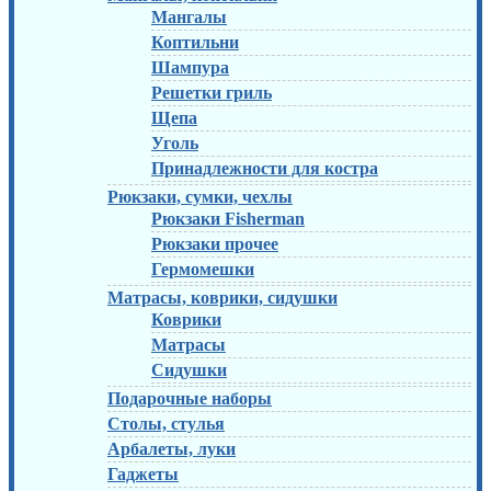
Мангалы
Коптильни
Шампура
Решетки гриль
Щепа
Уголь
Принадлежности для костра
Рюкзаки, сумки, чехлы
Рюкзаки Fisherman
Рюкзаки прочее
Гермомешки
Матрасы, коврики, сидушки
Коврики
Матрасы
Сидушки
Подарочные наборы
Столы, стулья
Арбалеты, луки
Гаджеты