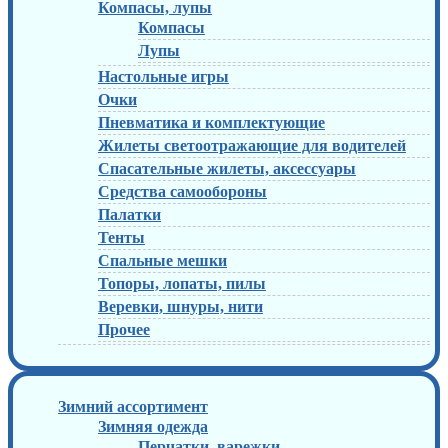
Компасы, лупы
Компасы
Лупы
Настольные игры
Очки
Пневматика и комплектующие
Жилеты светоотражающие для водителей
Спасательные жилеты, аксессуары
Средства самообороны
Палатки
Тенты
Спальные мешки
Топоры, лопаты, пилы
Веревки, шнуры, нити
Прочее
Зимний ассортимент
Зимняя одежда
Перчатки, варежки