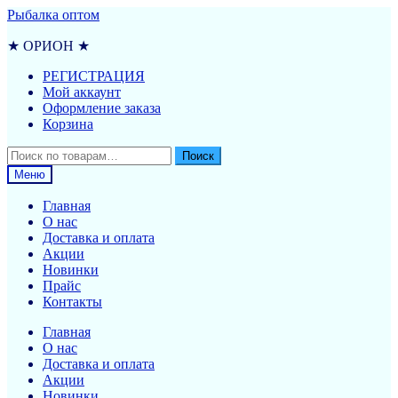
Перейти
Перейти
Рыбалка оптом
к
к
навигации
содержимому
★ ОРИОН ★
РЕГИСТРАЦИЯ
Мой аккаунт
Оформление заказа
Корзина
Искать:
Поиск
Меню
Главная
О нас
Доставка и оплата
Акции
Новинки
Прайс
Контакты
Главная
О нас
Доставка и оплата
Акции
Новинки