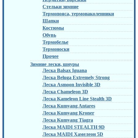
Стельки зимние
Термопояса, термонаколенники
Шапки
Костюмы
Обувь
Термобелье
Термоноски
Прочее
Зимние лески, шнуры
Леска Balsax Iguana
Леска Beluga Extremely Strong
Леска Asmoon Invisible 3D
Леска Chameleon 3D
Леска Kameleon Line Stealth 3D
Леска Kumyang Antares
Леска Kumyang Kroner
Леска Kumyang Tiagra
Леска MAIDI STEALTH 9D
Леска MAIDI Хамелеон 5D