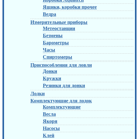
Ящики, коробки прочее
Ведра
Измерительные приборы
Метеостанции
Безмены
Барометры
Часы
Спиртомеры
Приспособления для ловли
Донки
Кружки
Резинки для донки
Лодки
Комплектующие для лодок
Комплектующие
Весла
Якоря
Насосы
Клей