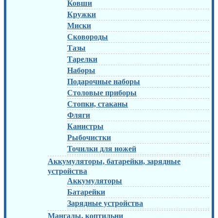
Ковши
Кружки
Миски
Сковороды
Тазы
Тарелки
Наборы
Подарочные наборы
Столовые приборы
Стопки, стаканы
Фляги
Канистры
Рыбочистки
Точилки для ножей
Аккумуляторы, батарейки, зарядные
устройства
Аккумуляторы
Батарейки
Зарядные устройства
Мангалы, коптильни