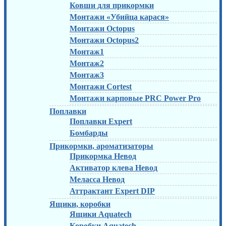
Ковши для прикормки
Монтажи «Убийца карася»
Монтажи Octopus
Монтажи Octopus2
Монтаж1
Монтаж2
Монтаж3
Монтажи Cortest
Монтажи карповые PRC Power Pro
Поплавки
Поплавки Expert
Бомбарды
Прикормки, ароматизаторы
Прикормка Невод
Активатор клева Невод
Меласса Невод
Аттрактант Expert DIP
Ящики, коробки
Ящики Aquatech
Коробки Aquatech