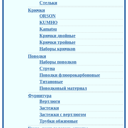
Стельки
Крючки
ORSON
KUMHO
Kamatsu
Крючки двойные
Крючки тройные
Наборы крючков
Поводки
Наборы поводков
Струна
Поводки флюорокарбоновые
Титановые
Поводковый материал
Фурнитура
Вертлюги
Застежки
Застежки с вертлюгом
Трубки обжимные