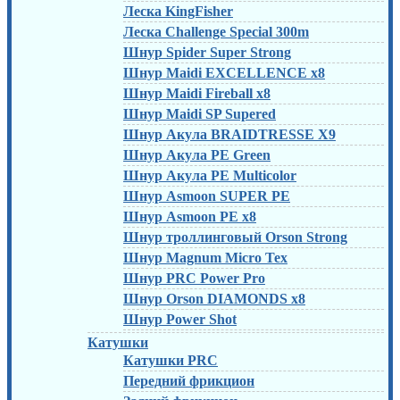
Леска KingFisher
Леска Challenge Special 300m
Шнур Spider Super Strong
Шнур Maidi EXCELLENCE x8
Шнур Maidi Fireball x8
Шнур Maidi SP Supered
Шнур Акула BRAIDTRESSE X9
Шнур Акула PE Green
Шнур Акула PE Multicolor
Шнур Asmoon SUPER PE
Шнур Asmoon PE x8
Шнур троллинговый Orson Strong
Шнур Magnum Micro Tex
Шнур PRC Power Pro
Шнур Orson DIAMONDS x8
Шнур Power Shot
Катушки
Катушки PRC
Передний фрикцион