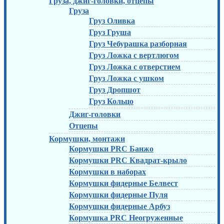
Груза, джиг-головки, отцепы
Груза
Груз Оливка
Груз Груша
Груз Чебурашка разборная
Груз Ложка с вертлюгом
Груз Ложка с отверстием
Груз Ложка с ушком
Груз Дропшот
Груз Кольцо
Джиг-головки
Отцепы
Кормушки, монтажи
Кормушки PRC Банжо
Кормушки PRC Квадрат-крыло
Кормушки в наборах
Кормушки фидерные Белвест
Кормушки фидерные Пуля
Кормушки фидерные Арбуз
Кормушка PRC Неогруженные