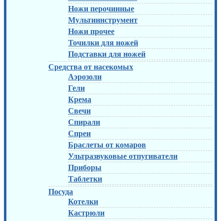
Ножи перочинные
Мультиинструмент
Ножи прочее
Точилки для ножей
Подставки для ножей
Средства от насекомых
Аэрозоли
Гели
Крема
Свечи
Спирали
Спреи
Браслеты от комаров
Ультразвуковые отпугиватели
Приборы
Таблетки
Посуда
Котелки
Кастрюли