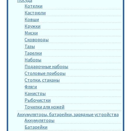
Котелки
Кастрюли
Ковши
Кружки
Миски
Сковороды
Тазы
Тарелки
Наборы
Подарочные наборы
Столовые приборы
Стопки, стаканы
Фляги
Канистры
Рыбочистки
Точилки для ножей
Аккумуляторы, батарейки, зарядные устройства
Аккумуляторы
Батарейки