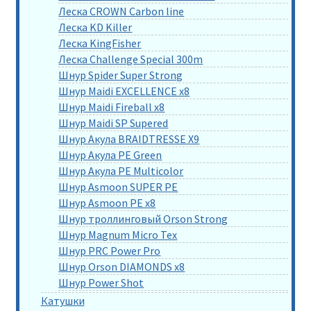
Леска CROWN Carbon line
Леска KD Killer
Леска KingFisher
Леска Challenge Special 300m
Шнур Spider Super Strong
Шнур Maidi EXCELLENCE x8
Шнур Maidi Fireball x8
Шнур Maidi SP Supered
Шнур Акула BRAIDTRESSE X9
Шнур Акула PE Green
Шнур Акула PE Multicolor
Шнур Asmoon SUPER PE
Шнур Asmoon PE x8
Шнур троллинговый Orson Strong
Шнур Magnum Micro Tex
Шнур PRC Power Pro
Шнур Orson DIAMONDS x8
Шнур Power Shot
Катушки