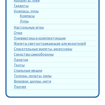
Арбалеты, луки
Гаджеты
Компасы, лупы
Компасы
Лупы
Настольные игры
Очки
Пневматика и комплектующие
Жилеты светоотражающие для водителей
Спасательные жилеты, аксессуары
Средства самообороны
Палатки
Тенты
Спальные мешки
Топоры, лопаты, пилы
Веревки, шнуры, нити
Прочее