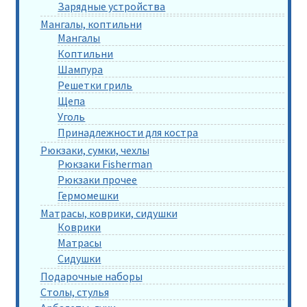
Зарядные устройства
Мангалы, коптильни
Мангалы
Коптильни
Шампура
Решетки гриль
Щепа
Уголь
Принадлежности для костра
Рюкзаки, сумки, чехлы
Рюкзаки Fisherman
Рюкзаки прочее
Гермомешки
Матрасы, коврики, сидушки
Коврики
Матрасы
Сидушки
Подарочные наборы
Столы, стулья