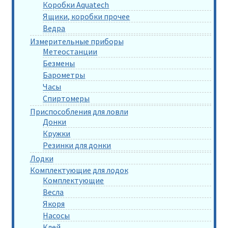
Коробки Aquatech
Ящики, коробки прочее
Ведра
Измерительные приборы
Метеостанции
Безмены
Барометры
Часы
Спиртомеры
Приспособления для ловли
Донки
Кружки
Резинки для донки
Лодки
Комплектующие для лодок
Комплектующие
Весла
Якоря
Насосы
Клей