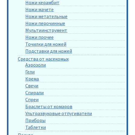
Ножи керамбит
Ножи мачете
Ножи метательные
Ножи перочинные
Мультиинструмент
Ножи прочее
Точилки для ножей
Подставки для ножей
Средства от насекомых
Аэрозоли
Гели
Крема
Свечи
Спирали
Спреи
Браслеты от комаров
Ультразвуковые отпугиватели
Приборы
Таблетки
Посуда