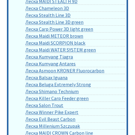
Леска MAIDI STEALTH 9D
Леска Chameleon 3D
Леска Stealth Line 3D
Леска Stealth Line 3D green
Леска Carp Power 3D light green
Леска Maidi METEOR brown
Леска Maidi SCORPION black
Леска Maidi WATER SYSTEM green
Леска Kumyang Tiagra
Леска Kumyang Antares
Леска Asmoon KRONER Fluorocarbon
Леска Balsax Iguana
Леска Beluga Extremely Strong
Леска Shimano Technium
Леска Killer Carp Feeder green
Леска Salon Trout
Леска Winner Pike Expert
Леска Evil Beast Carbon
Леска Millenium Szczupak
Леска MAIDI CROWN Carbon line