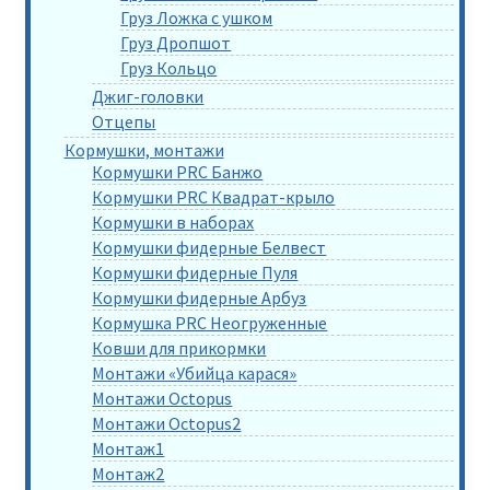
Груз Ложка с ушком
Груз Дропшот
Груз Кольцо
Джиг-головки
Отцепы
Кормушки, монтажи
Кормушки PRC Банжо
Кормушки PRC Квадрат-крыло
Кормушки в наборах
Кормушки фидерные Белвест
Кормушки фидерные Пуля
Кормушки фидерные Арбуз
Кормушка PRC Неогруженные
Ковши для прикормки
Монтажи «Убийца карася»
Монтажи Octopus
Монтажи Octopus2
Монтаж1
Монтаж2