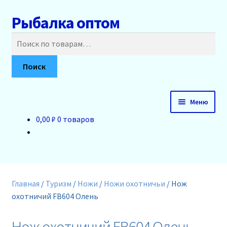
Рыбалка оптом
Перейти
Перейти
к
к
Искать:
навигации
содержимому
Поиск
Меню
0,00 ₽
0 товаров
Главная
О нас
Доставка и оплата
Главная
/
Туризм
/
Ножи
/
Ножи охотничьи
/
Нож
охотничий FB604 Олень
Акции