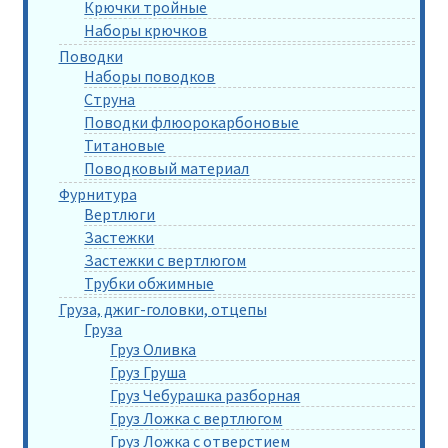
Крючки тройные
Наборы крючков
Поводки
Наборы поводков
Струна
Поводки флюорокарбоновые
Титановые
Поводковый материал
Фурнитура
Вертлюги
Застежки
Застежки с вертлюгом
Трубки обжимные
Груза, джиг-головки, отцепы
Груза
Груз Оливка
Груз Груша
Груз Чебурашка разборная
Груз Ложка с вертлюгом
Груз Ложка с отверстием