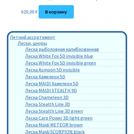
620,00
₽
В корзину
Летний ассортимент
Лески, шнуры
Леска рыболовная калиброванная
Леска White Fox 5D invisible blue
Леска White Fox 5D invisible green
Леска Asmoon 5D invisible
Леска Хамелеон 5D
Леска MAIDI Хамелеон 5D
Леска MAIDI STEALTH 9D
Леска Chameleon 3D
Леска Stealth Line 3D
Леска Stealth Line 3D green
Леска Carp Power 3D light green
Леска Maidi METEOR brown
Леска Maidi SCORPION black