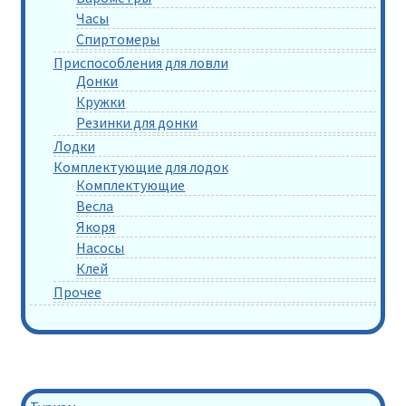
Часы
Спиртомеры
Приспособления для ловли
Донки
Кружки
Резинки для донки
Лодки
Комплектующие для лодок
Комплектующие
Весла
Якоря
Насосы
Клей
Прочее