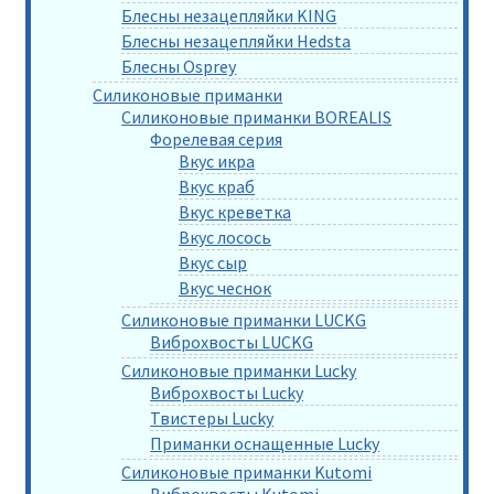
Блесны незацепляйки KING
Блесны незацепляйки Hedsta
Блесны Osprey
Силиконовые приманки
Силиконовые приманки BOREALIS
Форелевая серия
Вкус икра
Вкус краб
Вкус креветка
Вкус лосось
Вкус сыр
Вкус чеснок
Силиконовые приманки LUCKG
Виброхвосты LUCKG
Силиконовые приманки Lucky
Виброхвосты Lucky
Твистеры Lucky
Приманки оснащенные Lucky
Силиконовые приманки Kutomi
Виброхвосты Kutomi