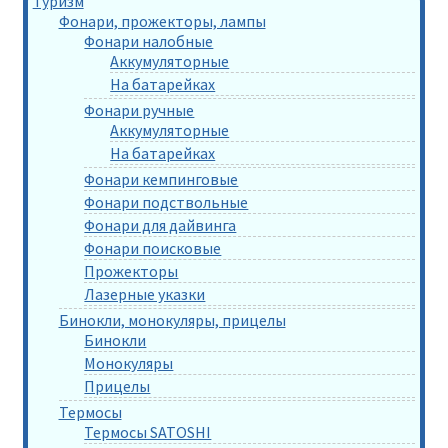
Туризм
Фонари, прожекторы, лампы
Фонари налобные
Аккумуляторные
На батарейках
Фонари ручные
Аккумуляторные
На батарейках
Фонари кемпинговые
Фонари подствольные
Фонари для дайвинга
Фонари поисковые
Прожекторы
Лазерные указки
Бинокли, монокуляры, прицелы
Бинокли
Монокуляры
Прицелы
Термосы
Термосы SATOSHI