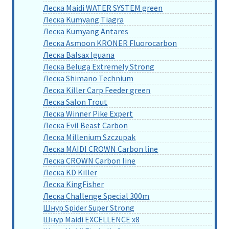
Леска Maidi WATER SYSTEM green
Леска Kumyang Tiagra
Леска Kumyang Antares
Леска Asmoon KRONER Fluorocarbon
Леска Balsax Iguana
Леска Beluga Extremely Strong
Леска Shimano Technium
Леска Killer Carp Feeder green
Леска Salon Trout
Леска Winner Pike Expert
Леска Evil Beast Carbon
Леска Millenium Szczupak
Леска MAIDI CROWN Carbon line
Леска CROWN Carbon line
Леска KD Killer
Леска KingFisher
Леска Challenge Special 300m
Шнур Spider Super Strong
Шнур Maidi EXCELLENCE x8