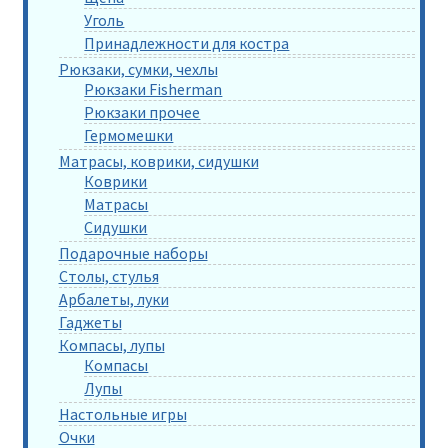
Уголь
Принадлежности для костра
Рюкзаки, сумки, чехлы
Рюкзаки Fisherman
Рюкзаки прочее
Гермомешки
Матрасы, коврики, сидушки
Коврики
Матрасы
Сидушки
Подарочные наборы
Столы, стулья
Арбалеты, луки
Гаджеты
Компасы, лупы
Компасы
Лупы
Настольные игры
Очки