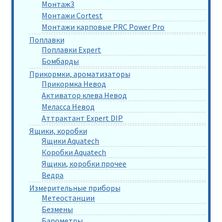
Монтаж3
Монтажи Cortest
Монтажи карповые PRC Power Pro
Поплавки
Поплавки Expert
Бомбарды
Прикормки, ароматизаторы
Прикормка Невод
Активатор клева Невод
Меласса Невод
Аттрактант Expert DIP
Ящики, коробки
Ящики Aquatech
Коробки Aquatech
Ящики, коробки прочее
Ведра
Измерительные приборы
Метеостанции
Безмены
Барометры