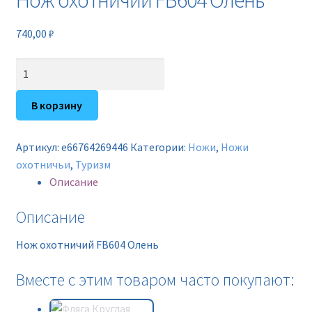
Нож охотничий FB604 Олень
Новинки
740,00
₽
Прайс
Количество
Контакты
товара
Нож
В корзину
охотничий
FB604
Артикул:
e66764269446
Категории:
Ножи
,
Ножи
Олень
охотничьи
,
Туризм
Описание
Описание
Нож охотничий FB604 Олень
Вместе с этим товаром часто покупают: