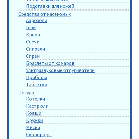
Подставки для ножей
Средства от насекомых
Аэрозоли
Гели
Крема
Свечи
Спирали
Спреи
Браслеты от комаров
Ультразвуковые отпугиватели
Приборы
Таблетки
Посуда
Котелки
Кастрюли
Ковши
Кружки
Миски
Сковороды