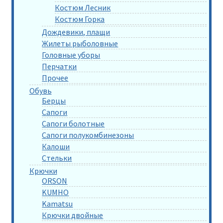
Костюм Лесник
Костюм Горка
Дождевики, плащи
Жилеты рыболовные
Головные уборы
Перчатки
Прочее
Обувь
Берцы
Сапоги
Сапоги болотные
Сапоги полукомбинезоны
Калоши
Стельки
Крючки
ORSON
KUMHO
Kamatsu
Крючки двойные