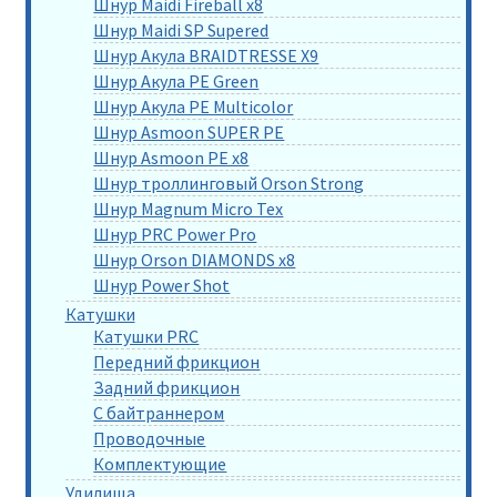
Шнур Maidi Fireball x8
Шнур Maidi SP Supered
Шнур Акула BRAIDTRESSE X9
Шнур Акула PE Green
Шнур Акула PE Multicolor
Шнур Asmoon SUPER PE
Шнур Asmoon PE x8
Шнур троллинговый Orson Strong
Шнур Magnum Micro Tex
Шнур PRC Power Pro
Шнур Orson DIAMONDS x8
Шнур Power Shot
Катушки
Катушки PRC
Передний фрикцион
Задний фрикцион
С байтраннером
Проводочные
Комплектующие
Удилища