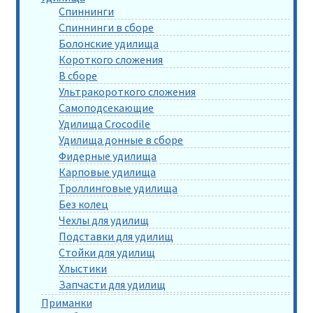
Спиннинги
Спиннинги в сборе
Болонские удилища
Короткого сложения
В сборе
Ультракороткого сложения
Самоподсекающие
Удилища Crocodile
Удилища донные в сборе
Фидерные удилища
Карповые удилища
Троллинговые удилища
Без колец
Чехлы для удилищ
Подставки для удилищ
Стойки для удилищ
Хлыстики
Запчасти для удилищ
Приманки