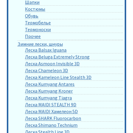
Шапки
Костюмы
Обувь
Термобелье
Термоноски
Прочее
Зимние лески, шнуры
Леска Balsax Iguana
Леска Beluga Extremely Strong
Леска Asmoon Invisible 3D
Леска Chameleon 3D
Леска Kameleon Line Stealth 3D
Леска Kumyang Antares
Леска Kumyang Kroner
Леска Kumyang Tiagra
Леска MAIDI STEALTH 9D
Леска MAIDI Хамелеон 5D
Леска SHARK Fluorocarbon
Леска Shimano Technium
Леска Stealth Line 3D