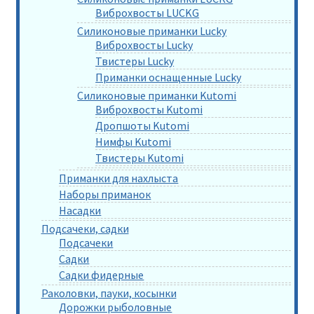
Виброхвосты LUCKG
Силиконовые приманки Lucky
Виброхвосты Lucky
Твистеры Lucky
Приманки оснащенные Lucky
Силиконовые приманки Kutomi
Виброхвосты Kutomi
Дропшоты Kutomi
Нимфы Kutomi
Твистеры Kutomi
Приманки для нахлыста
Наборы приманок
Насадки
Подсачеки, садки
Подсачеки
Садки
Садки фидерные
Раколовки, пауки, косынки
Дорожки рыболовные