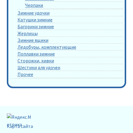
Черпаки
Зимние удочки
Катушки зимние
Багорики зимние
Жерлицы
Зимние ящики
Ледобуры, комплектующие
Поплавки зимние
Сторожки, кивки
Шестики для удочек
Прочее
Карта сайта