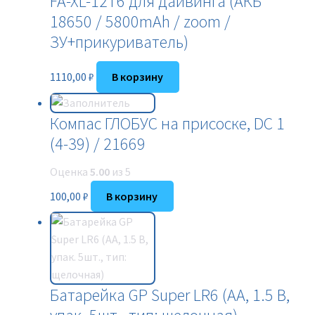
FA-XL-12T6 для дайвинга (АКБ
18650 / 5800mAh / zoom /
ЗУ+прикуриватель)
1110,00
₽
В корзину
Компас ГЛОБУС на присоске, DC 1
(4-39) / 21669
Оценка
5.00
из 5
100,00
₽
В корзину
Батарейка GP Super LR6 (AА, 1.5 В,