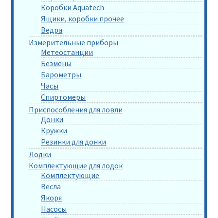
Коробки Aquatech
Ящики, коробки прочее
Ведра
Измерительные приборы
Метеостанции
Безмены
Барометры
Часы
Спиртомеры
Приспособления для ловли
Донки
Кружки
Резинки для донки
Лодки
Комплектующие для лодок
Комплектующие
Весла
Якоря
Насосы