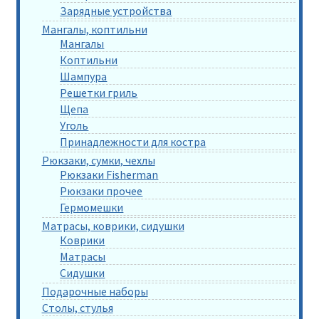
Зарядные устройства
Мангалы, коптильни
Мангалы
Коптильни
Шампура
Решетки гриль
Щепа
Уголь
Принадлежности для костра
Рюкзаки, сумки, чехлы
Рюкзаки Fisherman
Рюкзаки прочее
Гермомешки
Матрасы, коврики, сидушки
Коврики
Матрасы
Сидушки
Подарочные наборы
Столы, стулья