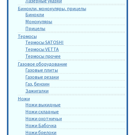
Лазерные указки
Бинокли, монокуляры, прицелы
Бинокли
Монокуляры
Прицелы
Термосы
Термосы SATOSHI
Термосы VETTA
Термосы прочее
Газовое оборудование
Газовые плиты
Газовые резаки
Газ, бензин
Зажигалки
Ножи
Ножи выкидные
Ножи складные
Ножи охотничьи
Ножи Бабочка
Ножи брелоки