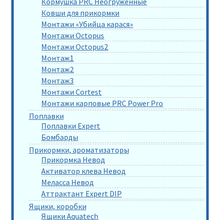
Кормушка PRC Неогруженные
Ковши для прикормки
Монтажи «Убийца карася»
Монтажи Octopus
Монтажи Octopus2
Монтаж1
Монтаж2
Монтаж3
Монтажи Cortest
Монтажи карповые PRC Power Pro
Поплавки
Поплавки Expert
Бомбарды
Прикормки, ароматизаторы
Прикормка Невод
Активатор клева Невод
Меласса Невод
Аттрактант Expert DIP
Ящики, коробки
Ящики Aquatech