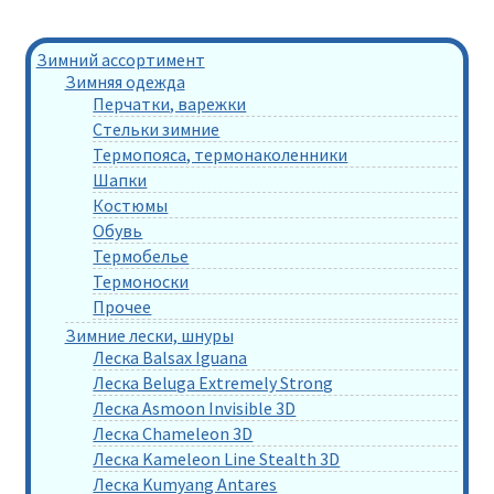
Зимний ассортимент
Зимняя одежда
Перчатки, варежки
Стельки зимние
Термопояса, термонаколенники
Шапки
Костюмы
Обувь
Термобелье
Термоноски
Прочее
Зимние лески, шнуры
Леска Balsax Iguana
Леска Beluga Extremely Strong
Леска Asmoon Invisible 3D
Леска Chameleon 3D
Леска Kameleon Line Stealth 3D
Леска Kumyang Antares