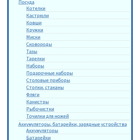
Посуда
Котелки
Кастрюли
Ковши
Кружки
Миски
Сковороды
Тазы
Тарелки
Наборы
Подарочные наборы
Столовые приборы
Стопки, стаканы
Фляги
Канистры
Рыбочистки
Точилки для ножей
Аккумуляторы, батарейки, зарядные устройства
Аккумуляторы
Батарейки