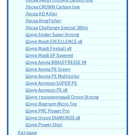
Леска CROWN Carbon line
Леска KD Killer
Леска KingFisher
Леска Challenge Special 300m
Шнур Spider Super Strong
Шнур Maidi EXCELLENCE x8
Шнур Maidi Fireball x8
Шнур Maidi SP Supered
Шнур Акула BRAIDTRESSE X9
Шнур Акула PE Green
Шнур Акула PE Multicolor
Шнур Asmoon SUPER PE
Шнур Asmoon PE x8
Шнур троллинговый Orson Strong
Шнур Magnum Micro Tex
Шнур PRC Power Pro
Шнур Orson DIAMONDS x8
Шнур Power Shot
Катушки