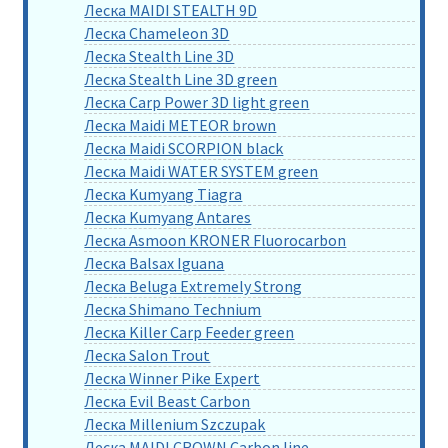
Леска MAIDI STEALTH 9D
Леска Chameleon 3D
Леска Stealth Line 3D
Леска Stealth Line 3D green
Леска Carp Power 3D light green
Леска Maidi METEOR brown
Леска Maidi SCORPION black
Леска Maidi WATER SYSTEM green
Леска Kumyang Tiagra
Леска Kumyang Antares
Леска Asmoon KRONER Fluorocarbon
Леска Balsax Iguana
Леска Beluga Extremely Strong
Леска Shimano Technium
Леска Killer Carp Feeder green
Леска Salon Trout
Леска Winner Pike Expert
Леска Evil Beast Carbon
Леска Millenium Szczupak
Леска MAIDI CROWN Carbon line