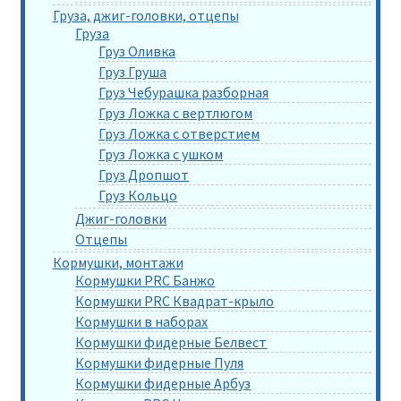
Груза, джиг-головки, отцепы
Груза
Груз Оливка
Груз Груша
Груз Чебурашка разборная
Груз Ложка с вертлюгом
Груз Ложка с отверстием
Груз Ложка с ушком
Груз Дропшот
Груз Кольцо
Джиг-головки
Отцепы
Кормушки, монтажи
Кормушки PRC Банжо
Кормушки PRC Квадрат-крыло
Кормушки в наборах
Кормушки фидерные Белвест
Кормушки фидерные Пуля
Кормушки фидерные Арбуз