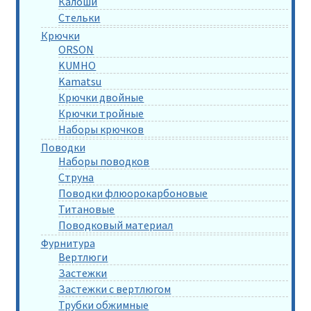
Калоши
Стельки
Крючки
ORSON
KUMHO
Kamatsu
Крючки двойные
Крючки тройные
Наборы крючков
Поводки
Наборы поводков
Струна
Поводки флюорокарбоновые
Титановые
Поводковый материал
Фурнитура
Вертлюги
Застежки
Застежки с вертлюгом
Трубки обжимные