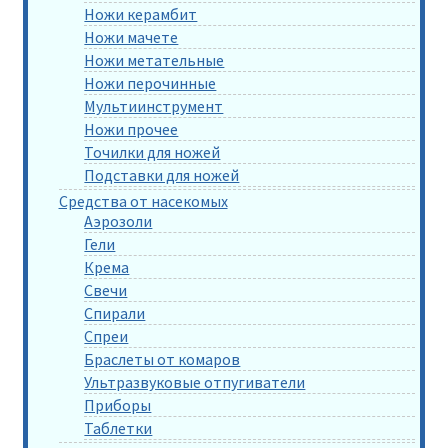
Ножи керамбит
Ножи мачете
Ножи метательные
Ножи перочинные
Мультиинструмент
Ножи прочее
Точилки для ножей
Подставки для ножей
Средства от насекомых
Аэрозоли
Гели
Крема
Свечи
Спирали
Спреи
Браслеты от комаров
Ультразвуковые отпугиватели
Приборы
Таблетки