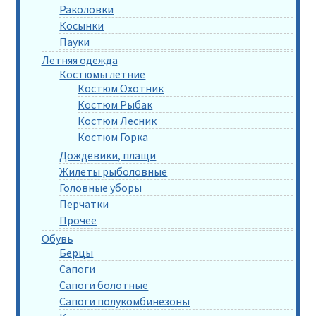
Раколовки
Косынки
Пауки
Летняя одежда
Костюмы летние
Костюм Охотник
Костюм Рыбак
Костюм Лесник
Костюм Горка
Дождевики, плащи
Жилеты рыболовные
Головные уборы
Перчатки
Прочее
Обувь
Берцы
Сапоги
Сапоги болотные
Сапоги полукомбинезоны