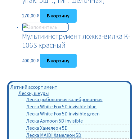
упак. 5шт., тип: щелочная)
270,00
₽
В корзину
Мультиинструмент ложка-вилка K-
106S красный
400,00
₽
В корзину
Летний ассортимент
Лески, шнуры
Леска рыболовная калиброванная
Леска White Fox 5D invisible blue
Леска White Fox 5D invisible green
Леска Asmoon 5D invisible
Леска Хамелеон 5D
Леска MAIDI Хамелеон 5D