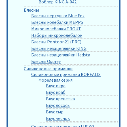
Воблер KING A-042
Блесны
Блесны вертушки Blue Fox
Блесны колебалки MEPPS
Микроколебалки TROUT
Наборы микроколебалок
Блесны Pontoon21 (PRC)
Блесны незацепляйки KING
Блесны незацепляйки Hedsta
Блесны Osprey
Силиконовые приманки
Силиконовые приманки BOREALIS
Форелевая серия
Вкус икра
Вкус краб
Вкус креветка
Вкус лосось
Вкус сыр
Вкус чеснок
Силиконовые приманки LUCKG