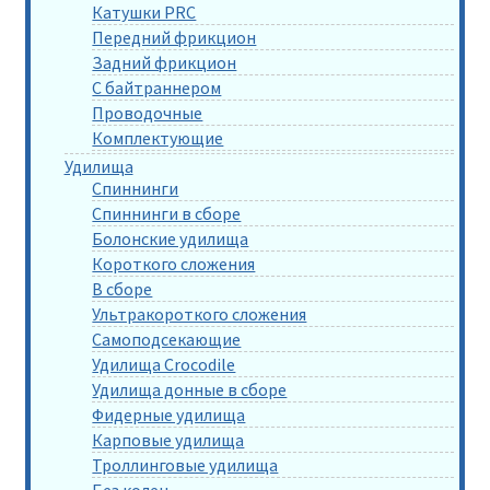
Катушки PRC
Передний фрикцион
Задний фрикцион
С байтраннером
Проводочные
Комплектующие
Удилища
Спиннинги
Спиннинги в сборе
Болонские удилища
Короткого сложения
В сборе
Ультракороткого сложения
Самоподсекающие
Удилища Crocodile
Удилища донные в сборе
Фидерные удилища
Карповые удилища
Троллинговые удилища
Без колец