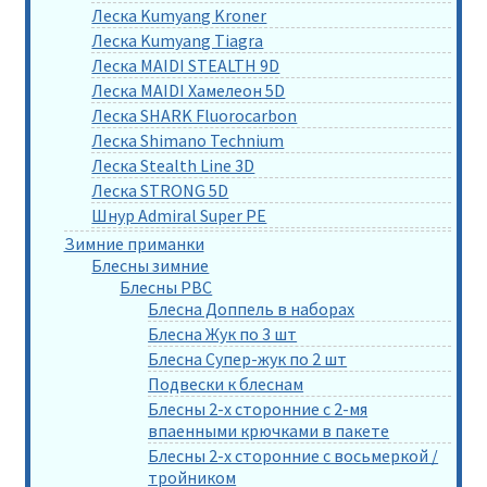
Леска Kumyang Kroner
Леска Kumyang Tiagra
Леска MAIDI STEALTH 9D
Леска MAIDI Хамелеон 5D
Леска SHARK Fluorocarbon
Леска Shimano Technium
Леска Stealth Line 3D
Леска STRONG 5D
Шнур Admiral Super PE
Зимние приманки
Блесны зимние
Блесны РВС
Блесна Доппель в наборах
Блесна Жук по 3 шт
Блесна Супер-жук по 2 шт
Подвески к блеснам
Блесны 2-х сторонние с 2-мя
впаенными крючками в пакете
Блесны 2-х сторонние с восьмеркой /
тройником