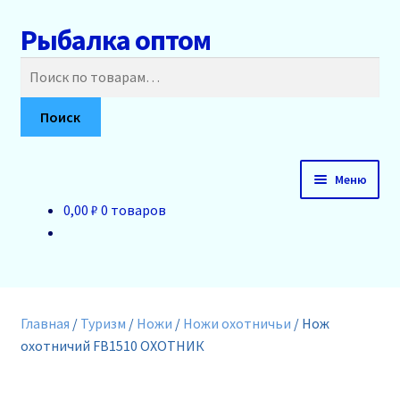
Рыбалка оптом
Перейти
Перейти
к
к
Искать:
навигации
содержимому
Поиск
Меню
0,00 ₽
0 товаров
Главная
О нас
Доставка и оплата
Главная
/
Туризм
/
Ножи
/
Ножи охотничьи
/
Нож
охотничий FB1510 ОХОТНИК
Акции