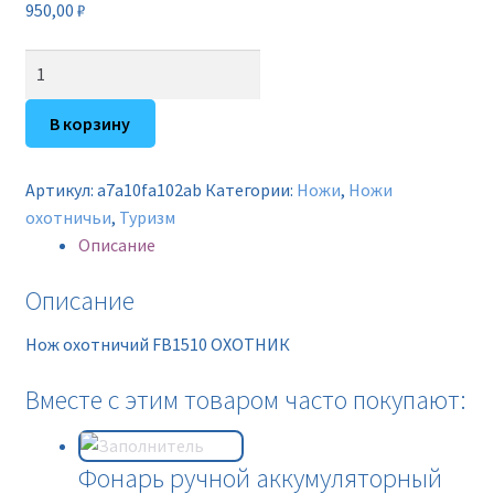
950,00
₽
Количество
товара
Нож
В корзину
охотничий
FB1510
Артикул:
a7a10fa102ab
Категории:
Ножи
,
Ножи
ОХОТНИК
охотничьи
,
Туризм
Описание
Описание
Нож охотничий FB1510 ОХОТНИК
Вместе с этим товаром часто покупают:
Фонарь ручной аккумуляторный