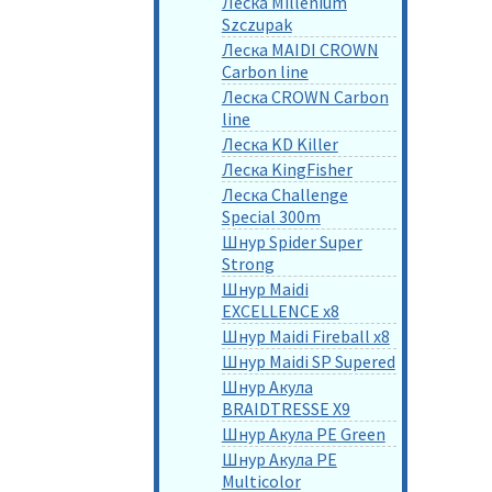
Леска Millenium
Szczupak
Леска MAIDI CROWN
Carbon line
Леска CROWN Carbon
line
Леска KD Killer
Леска KingFisher
Леска Challenge
Special 300m
Шнур Spider Super
Strong
Шнур Maidi
EXCELLENCE x8
Шнур Maidi Fireball x8
Шнур Maidi SP Supered
Шнур Акула
BRAIDTRESSE X9
Шнур Акула PE Green
Шнур Акула PE
Multicolor