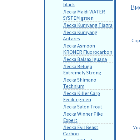
black
Вм
Леска Maidi WATER
SYSTEM green
Леска Kumyang Tiagra
Леска Kumyang
Antares
Спр
Леска Asmoon
KRONER Fluorocarbon
Леска Balsax Iguana
Леска Beluga
Extremely Strong
Леска Shimano
Technium
Леска Killer Carp
Feeder green
Леска Salon Trout
Леска Winner Pike
Expert
Леска Evil Beast
Ун
Carbon