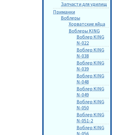
Запчасти для удилищ
Приманки
Воблеры
Хорватские яйца
Воблеры KING
Воблер KING
N-022
Воблер KING
N-038
Воблер KING
N-039
Воблер KING
N-048
Воблер KING
N-049
Воблер KING
N-050
Воблер KING
N-051-2
Воблер KING
N-056