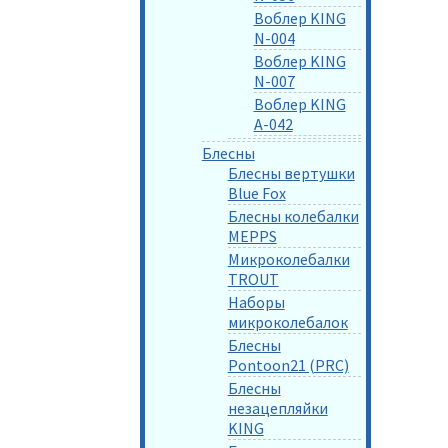
Воблер KING
N-004
Воблер KING
N-007
Воблер KING
A-042
Блесны
Блесны вертушки
Blue Fox
Блесны колебалки
MEPPS
Микроколебалки
TROUT
Наборы
микроколебалок
Блесны
Pontoon21 (PRC)
Блесны
незацепляйки
KING