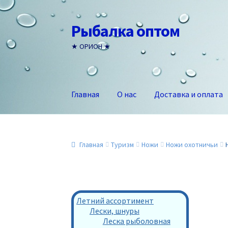
Рыбалка оптом
Перейти
Перейти
к
к
★ ОРИОН ★
навигации
содержимому
Главная
О нас
Доставка и оплата
Главная
Туризм
Ножи
Ножи охотничьи
Летний ассортимент
Лески, шнуры
Леска рыболовная