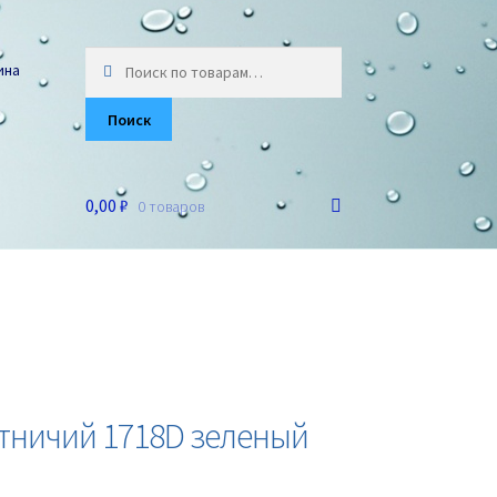
Искать:
ина
Поиск
0,00 ₽
0 товаров
тничий 1718D зеленый