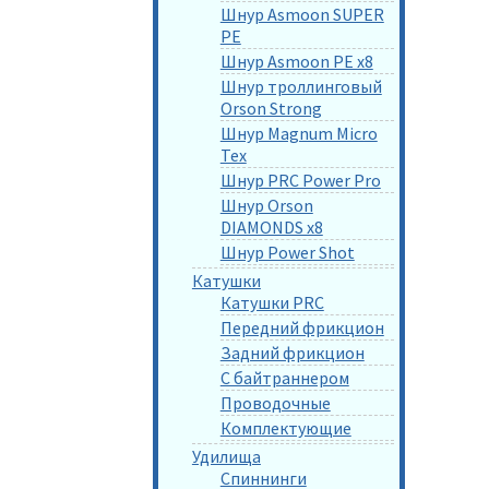
Шнур Asmoon SUPER
PE
Шнур Asmoon PE x8
Шнур троллинговый
Orson Strong
Шнур Magnum Micro
Tex
Шнур PRC Power Pro
Шнур Orson
DIAMONDS x8
Шнур Power Shot
Катушки
Катушки PRC
Передний фрикцион
Задний фрикцион
С байтраннером
Проводочные
Комплектующие
Удилища
Спиннинги