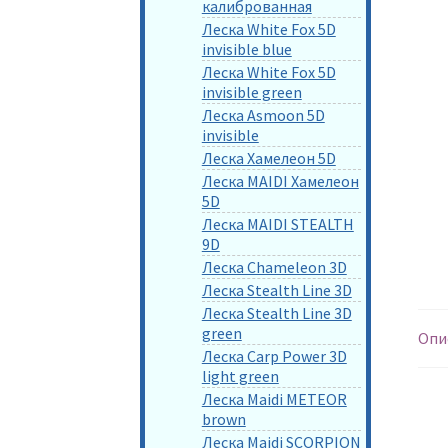
калиброванная
Леска White Fox 5D
invisible blue
Леска White Fox 5D
invisible green
Леска Asmoon 5D
invisible
Леска Хамелеон 5D
Леска MAIDI Хамелеон
5D
Леска MAIDI STEALTH
9D
Леска Chameleon 3D
Леска Stealth Line 3D
Леска Stealth Line 3D
green
Опи
Леска Carp Power 3D
light green
Леска Maidi METEOR
brown
Леска Maidi SCORPION