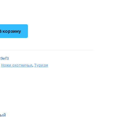
В корзину
89ef3
,
Ножи охотничьи
,
Туризм
ный