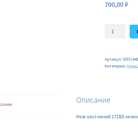
700,00
₽
Количество
товара
Нож
охотничий
1718D
Артикул:
5f5f144
Категории:
Ножи
зеленый
Описание
сание
Нож охотничий 1718D зеле