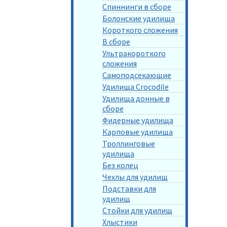
Спиннинги в сборе
Болонские удилища
Короткого сложения
В сборе
Ультракороткого
сложения
Самоподсекающие
Удилища Crocodile
Удилища донные в
сборе
Фидерные удилища
Карповые удилища
Троллинговые
удилища
Без колец
Чехлы для удилищ
Подставки для
удилищ
Стойки для удилищ
Хлыстики