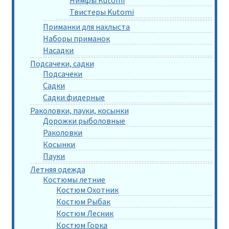
Нимфы Kutomi
Твистеры Kutomi
Приманки для нахлыста
Наборы приманок
Насадки
Подсачеки, садки
Подсачеки
Садки
Садки фидерные
Раколовки, пауки, косынки
Дорожки рыболовные
Раколовки
Косынки
Пауки
Летняя одежда
Костюмы летние
Костюм Охотник
Костюм Рыбак
Костюм Лесник
Костюм Горка