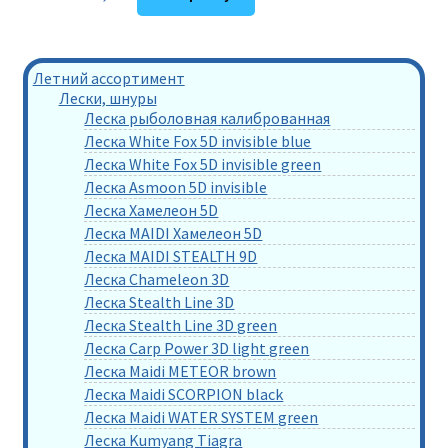
Летний ассортимент
Лески, шнуры
Леска рыболовная калиброванная
Леска White Fox 5D invisible blue
Леска White Fox 5D invisible green
Леска Asmoon 5D invisible
Леска Хамелеон 5D
Леска MAIDI Хамелеон 5D
Леска MAIDI STEALTH 9D
Леска Chameleon 3D
Леска Stealth Line 3D
Леска Stealth Line 3D green
Леска Carp Power 3D light green
Леска Maidi METEOR brown
Леска Maidi SCORPION black
Леска Maidi WATER SYSTEM green
Леска Kumyang Tiagra