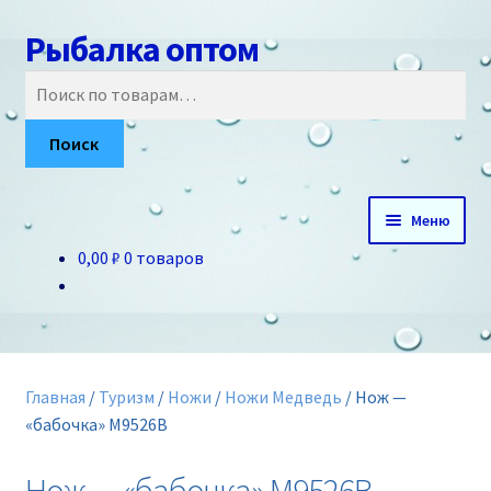
Рыбалка оптом
Перейти
Перейти
к
к
Искать:
навигации
содержимому
Поиск
Меню
0,00 ₽
0 товаров
Главная
О нас
Доставка и оплата
Главная
/
Туризм
/
Ножи
/
Ножи Медведь
/
Нож —
«бабочка» M9526B
Акции