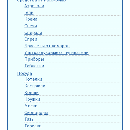
Аэрозоли
Гели
Крема
Свечи
Спирали
Спреи
Браслеты от комаров
Ультразвуковые отпугиватели
Приборы
Таблетки
Посуда
Котелки
Кастрюли
Ковши
Кружки
Миски
Сковороды
Тазы
Тарелки