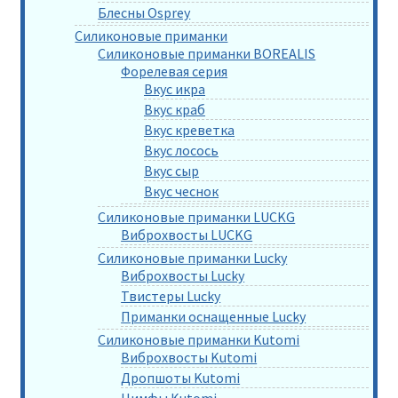
Блесны Osprey
Силиконовые приманки
Силиконовые приманки BOREALIS
Форелевая серия
Вкус икра
Вкус краб
Вкус креветка
Вкус лосось
Вкус сыр
Вкус чеснок
Силиконовые приманки LUCKG
Виброхвосты LUCKG
Силиконовые приманки Lucky
Виброхвосты Lucky
Твистеры Lucky
Приманки оснащенные Lucky
Силиконовые приманки Kutomi
Виброхвосты Kutomi
Дропшоты Kutomi