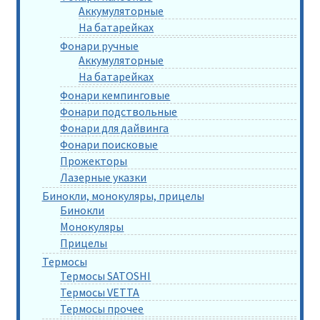
Аккумуляторные
На батарейках
Фонари ручные
Аккумуляторные
На батарейках
Фонари кемпинговые
Фонари подствольные
Фонари для дайвинга
Фонари поисковые
Прожекторы
Лазерные указки
Бинокли, монокуляры, прицелы
Бинокли
Монокуляры
Прицелы
Термосы
Термосы SATOSHI
Термосы VETTA
Термосы прочее