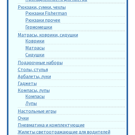
Рюкзаки, сумки, чехлы
Рюкзаки Fisherman
Рюкзаки прочее
Гермомешки
Матрасы, коврики, сидушки
Коврики
Матрасы
Сидушки
Подарочные наборы
Столы, стулья
Арбалеты, луки
Гаджеты
Компасы, лупы
Компасы
Лупы
Настольные игры
Очки
Пневматика и комплектующие
Жилеты светоотражающие для водителей