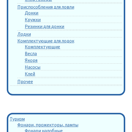
Приспособления для ловли
Донки
Кружки
Резинки для донки
Лодки
Комплектующие для лодок
Комплектующие
Весла
Якоря
Насосы
Клей
Прочее
Туризм
Фонари, прожекторы, лампы
Фонари налобные