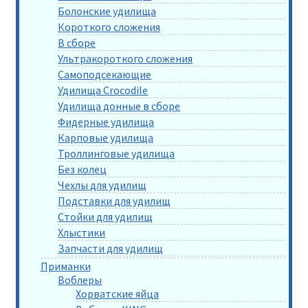
Болонские удилища
Короткого сложения
В сборе
Ультракороткого сложения
Самоподсекающие
Удилища Crocodile
Удилища донные в сборе
Фидерные удилища
Карповые удилища
Троллинговые удилища
Без колец
Чехлы для удилищ
Подставки для удилищ
Стойки для удилищ
Хлыстики
Запчасти для удилищ
Приманки
Воблеры
Хорватские яйца