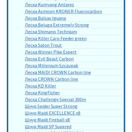
Леска Kumyang Antares
Леска Asmoon KRONER Fluorocarbon
Леска Balsax Iguana
Леска Beluga Extremely Strong
Леска Shimano Technium
Леска Killer Carp Feeder green
Леска Salon Trout
Леска Winner Pike Expert
Леска Evil Beast Carbon
Леска Millenium Szczupak
Леска MAIDI CROWN Carbon line
Леска CROWN Carbon line
Леска KD Killer
Леска KingFisher
Леска Challenge Special 300m
Шнур Spider Super Strong
Шнур Maidi EXCELLENCE x8
Шнур Maidi Fireball x8
Шнур Maidi SP Supered