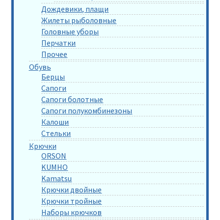
Дождевики, плащи
Жилеты рыболовные
Головные уборы
Перчатки
Прочее
Обувь
Берцы
Сапоги
Сапоги болотные
Сапоги полукомбинезоны
Калоши
Стельки
Крючки
ORSON
KUMHO
Kamatsu
Крючки двойные
Крючки тройные
Наборы крючков