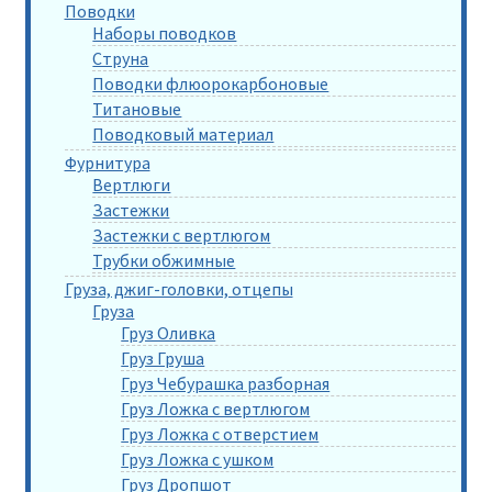
Поводки
Наборы поводков
Струна
Поводки флюорокарбоновые
Титановые
Поводковый материал
Фурнитура
Вертлюги
Застежки
Застежки с вертлюгом
Трубки обжимные
Груза, джиг-головки, отцепы
Груза
Груз Оливка
Груз Груша
Груз Чебурашка разборная
Груз Ложка с вертлюгом
Груз Ложка с отверстием
Груз Ложка с ушком
Груз Дропшот