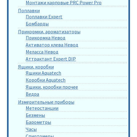
Монтажи карповые PRC Power Pro
Поплавки
Поплавки Expert
Бомбарды
Прикормки, ароматизаторы
Прикормка Невод
Активатор клева Невод
Меласса Невод
Аттрактант Expert DIP
Ящики, коробки
Ящики Aquatech
Коробки Aquatech
Ящики, коробки прочее
Ведра
Измерительные приборы
Метеостанции
Безмены
Барометры
Часы
Спиртомеры