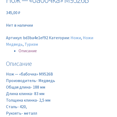
Нож — «бабочка» M9526B
Новинки
345,00
₽
Прайс
Нет в наличии
Контакты
Артикул:
bd3ba4e1ef92
Категории:
Ножи
,
Ножи
Медведь
,
Туризм
Описание
Описание
Нож — «бабочка» M9526B
Производитель- Медведь
Oбщая длина- 188 мм
Длина клинка- 83 мм
Толщина клинка- 2,5 мм
Сталь- 420,
Рукоять- металл