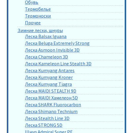
Обувь
Термобелье
Термоноски
Прочее
Зимние лески, шнуры
Леска Balsax Iguana
Леска Beluga Extremely Strong
Леска Asmoon Invisible 3D
Леска Chameleon 3D
Леска Kameleon Line Stealth 3D
Леска Kumyang Antares
Леска Kumyang Kroner
Леска Kumyang Tiagra
Леска MAIDI STEALTH 9D
Леска MAIDI Хамелеон 5D
Леска SHARK Fluorocarbon
Леска Shimano Technium
Леска Stealth Line 3D
Леска STRONG 5D
Шнур Admiral Super PE