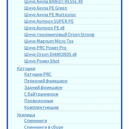
Шнур Акула BRAIDTRESSE X9
Шнур Акула PE Green
Шнур Акула PE Multicolor
Шнур Asmoon SUPER PE
Шнур Asmoon PE x8
Шнур троллинговый Orson Strong
Шнур Magnum Micro Tex
Шнур PRC Power Pro
Шнур Orson DIAMONDS x8
Шнур Power Shot
Катушки
Катушки PRC
Передний фрикцион
Задний фрикцион
С байтраннером
Проводочные
Комплектующие
Удилища
Спиннинги
Спиннинги в сборе