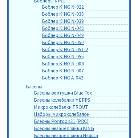
Воблеры KING
Воблер KING N-022
Воблер KING N-038
Воблер KING N-039
Воблер KING N-048
Воблер KING N-049
Воблер KING N-050
Воблер KING N-051-2
Воблер KING N-056
Воблер KING N-004
Воблер KING N-007
Воблер KING A-042
Блесны
Блесны вертушки Blue Fox
Блесны колебалки MEPPS
Микроколебалки TROUT
Наборы микроколебалок
Блесны Pontoon21 (PRC)
Блесны незацепляйки KING
Блесны незацепляйки Hedsta