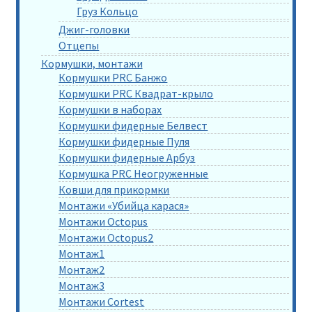
Груз Кольцо
Джиг-головки
Отцепы
Кормушки, монтажи
Кормушки PRC Банжо
Кормушки PRC Квадрат-крыло
Кормушки в наборах
Кормушки фидерные Белвест
Кормушки фидерные Пуля
Кормушки фидерные Арбуз
Кормушка PRC Неогруженные
Ковши для прикормки
Монтажи «Убийца карася»
Монтажи Octopus
Монтажи Octopus2
Монтаж1
Монтаж2
Монтаж3
Монтажи Cortest