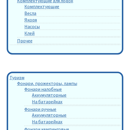
Комплектующие для лодок
Комплектующие
Весла
Якоря
Насосы
Клей
Прочее
Туризм
Фонари, прожекторы, лампы
Фонари налобные
Аккумуляторные
На батарейках
Фонари ручные
Аккумуляторные
На батарейках
Фонари кемпинговые