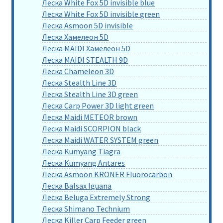
Леска White Fox 5D invisible blue
Леска White Fox 5D invisible green
Леска Asmoon 5D invisible
Леска Хамелеон 5D
Леска MAIDI Хамелеон 5D
Леска MAIDI STEALTH 9D
Леска Chameleon 3D
Леска Stealth Line 3D
Леска Stealth Line 3D green
Леска Carp Power 3D light green
Леска Maidi METEOR brown
Леска Maidi SCORPION black
Леска Maidi WATER SYSTEM green
Леска Kumyang Tiagra
Леска Kumyang Antares
Леска Asmoon KRONER Fluorocarbon
Леска Balsax Iguana
Леска Beluga Extremely Strong
Леска Shimano Technium
Леска Killer Carp Feeder green