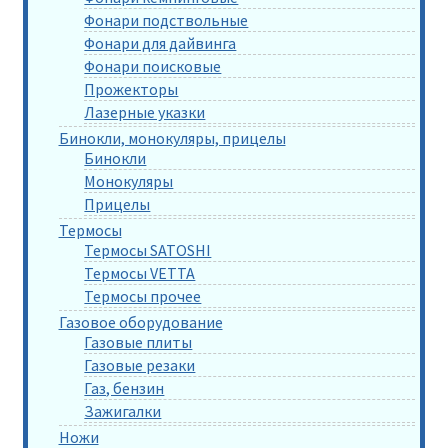
Фонари подствольные
Фонари для дайвинга
Фонари поисковые
Прожекторы
Лазерные указки
Бинокли, монокуляры, прицелы
Бинокли
Монокуляры
Прицелы
Термосы
Термосы SATOSHI
Термосы VETTA
Термосы прочее
Газовое оборудование
Газовые плиты
Газовые резаки
Газ, бензин
Зажигалки
Ножи