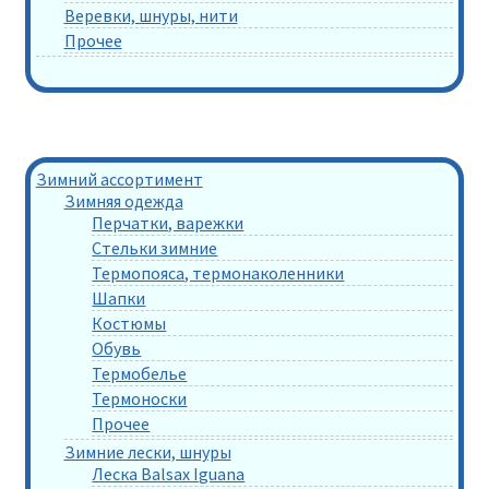
Веревки, шнуры, нити
Прочее
Зимний ассортимент
Зимняя одежда
Перчатки, варежки
Стельки зимние
Термопояса, термонаколенники
Шапки
Костюмы
Обувь
Термобелье
Термоноски
Прочее
Зимние лески, шнуры
Леска Balsax Iguana