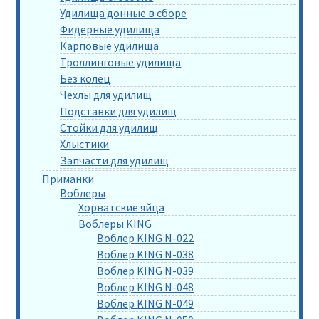
Удилища донные в сборе
Фидерные удилища
Карповые удилища
Троллинговые удилища
Без колец
Чехлы для удилищ
Подставки для удилищ
Стойки для удилищ
Хлыстики
Запчасти для удилищ
Приманки
Воблеры
Хорватские яйца
Воблеры KING
Воблер KING N-022
Воблер KING N-038
Воблер KING N-039
Воблер KING N-048
Воблер KING N-049