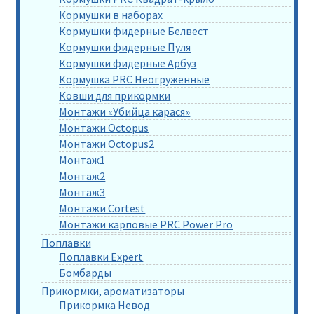
Кормушки в наборах
Кормушки фидерные Белвест
Кормушки фидерные Пуля
Кормушки фидерные Арбуз
Кормушка PRC Неогруженные
Ковши для прикормки
Монтажи «Убийца карася»
Монтажи Octopus
Монтажи Octopus2
Монтаж1
Монтаж2
Монтаж3
Монтажи Cortest
Монтажи карповые PRC Power Pro
Поплавки
Поплавки Expert
Бомбарды
Прикормки, ароматизаторы
Прикормка Невод