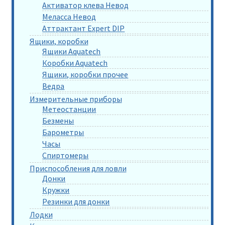
Активатор клева Невод
Меласса Невод
Аттрактант Expert DIP
Ящики, коробки
Ящики Aquatech
Коробки Aquatech
Ящики, коробки прочее
Ведра
Измерительные приборы
Метеостанции
Безмены
Барометры
Часы
Спиртомеры
Приспособления для ловли
Донки
Кружки
Резинки для донки
Лодки