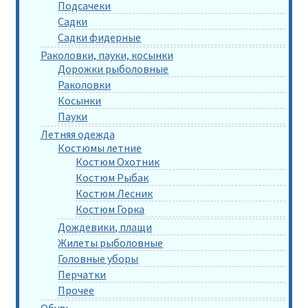
Подсачеки
Садки
Садки фидерные
Раколовки, пауки, косынки
Дорожки рыболовные
Раколовки
Косынки
Пауки
Летняя одежда
Костюмы летние
Костюм Охотник
Костюм Рыбак
Костюм Лесник
Костюм Горка
Дождевики, плащи
Жилеты рыболовные
Головные уборы
Перчатки
Прочее
Обувь