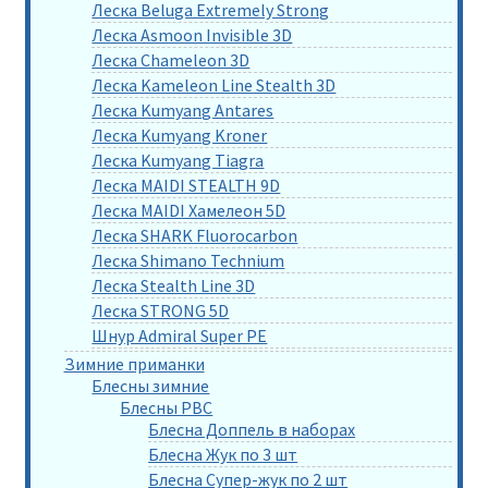
Леска Beluga Extremely Strong
Леска Asmoon Invisible 3D
Леска Chameleon 3D
Леска Kameleon Line Stealth 3D
Леска Kumyang Antares
Леска Kumyang Kroner
Леска Kumyang Tiagra
Леска MAIDI STEALTH 9D
Леска MAIDI Хамелеон 5D
Леска SHARK Fluorocarbon
Леска Shimano Technium
Леска Stealth Line 3D
Леска STRONG 5D
Шнур Admiral Super PE
Зимние приманки
Блесны зимние
Блесны РВС
Блесна Доппель в наборах
Блесна Жук по 3 шт
Блесна Супер-жук по 2 шт