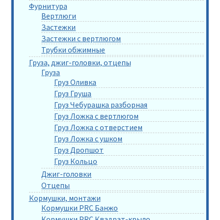
Фурнитура
Вертлюги
Застежки
Застежки с вертлюгом
Трубки обжимные
Груза, джиг-головки, отцепы
Груза
Груз Оливка
Груз Груша
Груз Чебурашка разборная
Груз Ложка с вертлюгом
Груз Ложка с отверстием
Груз Ложка с ушком
Груз Дропшот
Груз Кольцо
Джиг-головки
Отцепы
Кормушки, монтажи
Кормушки PRC Банжо
Кормушки PRC Квадрат-крыло