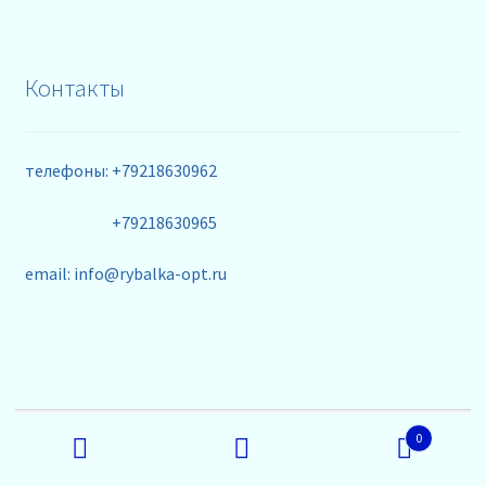
Контакты
телефоны: +79218630962
+79218630965
email: info@rybalka-opt.ru
© ★ Орион ★ - интернет магазин недорогих
Искать:
рыболовных снастей оптом. Вся представленная на
0
сайте информация носит исключительно
Поиск