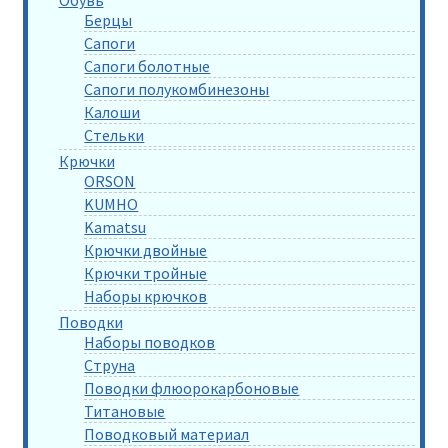
Берцы
Сапоги
Сапоги болотные
Сапоги полукомбинезоны
Калоши
Стельки
Крючки
ORSON
KUMHO
Kamatsu
Крючки двойные
Крючки тройные
Наборы крючков
Поводки
Наборы поводков
Струна
Поводки флюорокарбоновые
Титановые
Поводковый материал