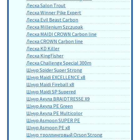
Леска Salon Trout
Леска Winner Pike Expert
Леска Evil Beast Carbon
Леска Millenium Szczupak
Леска MAIDI CROWN Carbon line
Леска CROWN Carbon line
Леска KD Killer
Леска KingFisher
Леска Challenge Special 300m
Шнур Spider Super Strong
Шнур Maidi EXCELLENCE x8
Шнур Maidi Fireball x8
Шнур Maidi SP Supered
Шнур Акула BRAIDTRESSE X9
Шнур Акула PE Green
Шнур Акула PE Multicolor
Шнур Asmoon SUPER PE
Шнур Asmoon PE x8
Шнур троллинговый Orson Strong