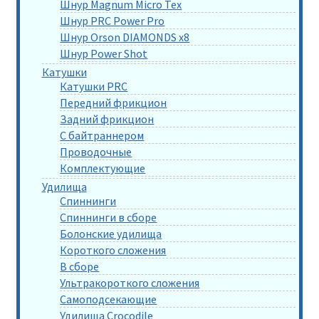
Шнур Magnum Micro Tex
Шнур PRC Power Pro
Шнур Orson DIAMONDS x8
Шнур Power Shot
Катушки
Катушки PRC
Передний фрикцион
Задний фрикцион
С байтраннером
Проводочные
Комплектующие
Удилища
Спиннинги
Спиннинги в сборе
Болонские удилища
Короткого сложения
В сборе
Ультракороткого сложения
Самоподсекающие
Удилища Crocodile