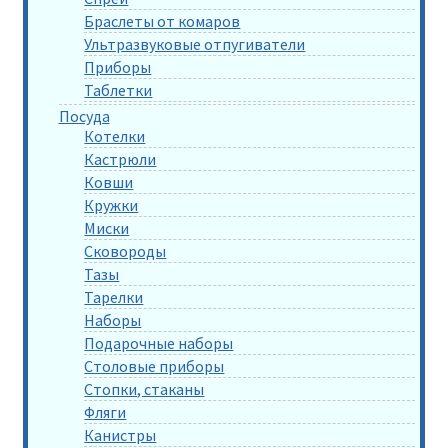
Браслеты от комаров
Ультразвуковые отпугиватели
Приборы
Таблетки
Посуда
Котелки
Кастрюли
Ковши
Кружки
Миски
Сковороды
Тазы
Тарелки
Наборы
Подарочные наборы
Столовые приборы
Стопки, стаканы
Фляги
Канистры