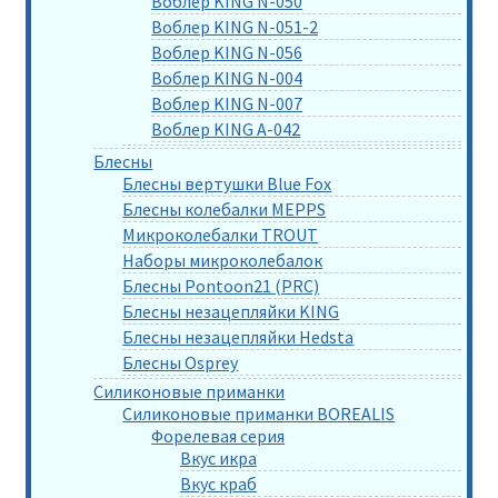
Воблер KING N-050
Воблер KING N-051-2
Воблер KING N-056
Воблер KING N-004
Воблер KING N-007
Воблер KING A-042
Блесны
Блесны вертушки Blue Fox
Блесны колебалки MEPPS
Микроколебалки TROUT
Наборы микроколебалок
Блесны Pontoon21 (PRC)
Блесны незацепляйки KING
Блесны незацепляйки Hedsta
Блесны Osprey
Силиконовые приманки
Силиконовые приманки BOREALIS
Форелевая серия
Вкус икра
Вкус краб