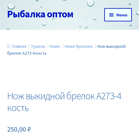
Рыбалка оптом
Перейти
Перейти
Меню
к
к
навигации
содержимому
Главная
О нас
Главная
Туризм
Ножи
Ножи брелоки
Нож выкидной
брелок A273-4 кость
Доставка и оплата
Акции
Нож выкидной брелок A273-4
Новинки
кость
Прайс
250,00
₽
Контакты