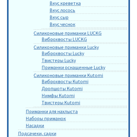
Вкус креветка
Вкус лосось
Вкус сыр
Вкус чеснок
Силиконовые приманки LUCKG
Виброхвосты LUCKG
Силиконовые приманки Lucky
Виброхвосты Lucky
Твистеры Lucky
Приманки оснащенные Lucky
Силиконовые приманки Kutomi
Виброхвосты Kutomi
Дропшоты Kutomi
Нимфы Kutomi
Твистеры Kutomi
Приманки для нахлыста
Наборы приманок
Насадки
Подсачеки, садки