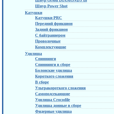
Шнур Orson DIAMONDS x8
Шнур Power Shot
Катушки
Катушки PRC
Передний фрикцион
Задний фрикцион
С байтраннером
Проводочные
Комплектующие
Удилища
Спиннинги
Спиннинги в сборе
Болонские удилища
Короткого сложения
В сборе
Ультракороткого сложения
Самоподсекающие
Удилища Crocodile
Удилища донные в сборе
Фидерные удилища