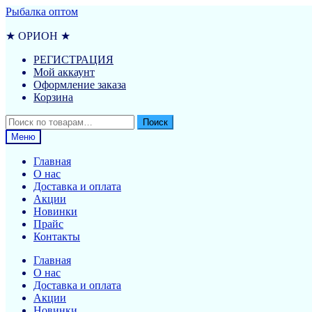
Перейти
Перейти
Рыбалка оптом
к
к
навигации
содержимому
★ ОРИОН ★
РЕГИСТРАЦИЯ
Мой аккаунт
Оформление заказа
Корзина
Искать:
Поиск
Меню
Главная
О нас
Доставка и оплата
Акции
Новинки
Прайс
Контакты
Главная
О нас
Доставка и оплата
Акции
Новинки