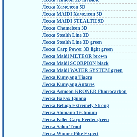
Леска Хамелеон 5D
Леска MAIDI Хамелеон 5D
Леска MAIDI STEALTH 9D
Леска Chameleon 3D
Леска Stealth Line 3D
Леска Stealth Line 3D green
Леска Carp Power 3D light green
Леска Maidi METEOR brown
Леска Maidi SCORPION black
Леска Maidi WATER SYSTEM green
Леска Kumyang Tiagra
Леска Kumyang Antares
Леска Asmoon KRONER Fluorocarbon
Леска Balsax Iguana
Леска Beluga Extremely Strong
Леска Shimano Technium
Леска Killer Carp Feeder green
Леска Salon Trout
Леска Winner Pike Expert