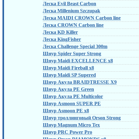
Леска Evil Beast Carbon
Леска Millenium Szczupak
Леска MAIDI CROWN Carbon line
Леска CROWN Carbon line
Леска KD Killer
Леска KingFisher
Леска Challenge Special 300m
Шнур Spider Super Strong
Шнур Maidi EXCELLENCE x8
Шнур Maidi Fireball x8
Шнур Maidi SP Supered
Шнур Акула BRAIDTRESSE X9
Шнур Акула PE Green
Шнур Акула PE Multicolor
Шнур Asmoon SUPER PE
Шнур Asmoon PE x8
Шнур троллинговый Orson Strong
Шнур Magnum Micro Tex
Шнур PRC Power Pro