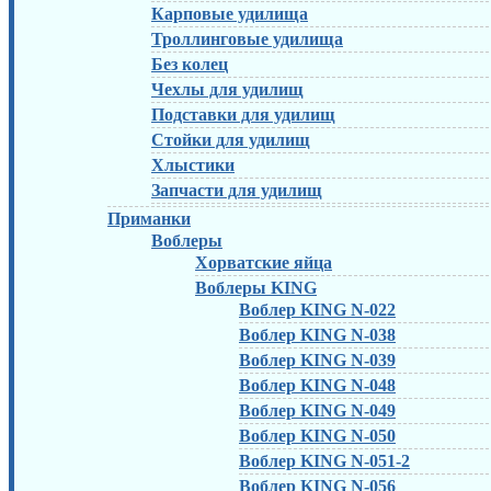
Карповые удилища
Троллинговые удилища
Без колец
Чехлы для удилищ
Подставки для удилищ
Стойки для удилищ
Хлыстики
Запчасти для удилищ
Приманки
Воблеры
Хорватские яйца
Воблеры KING
Воблер KING N-022
Воблер KING N-038
Воблер KING N-039
Воблер KING N-048
Воблер KING N-049
Воблер KING N-050
Воблер KING N-051-2
Воблер KING N-056