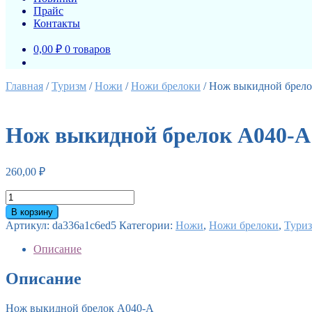
Прайс
Контакты
0,00 ₽
0 товаров
Главная
/
Туризм
/
Ножи
/
Ножи брелоки
/
Нож выкидной брело
Нож выкидной брелок A040-A
260,00
₽
Количество
товара
В корзину
Нож
Артикул:
da336a1c6ed5
Категории:
Ножи
,
Ножи брелоки
,
Тури
выкидной
брелок
Описание
A040-
A
Описание
Нож выкидной брелок A040-A