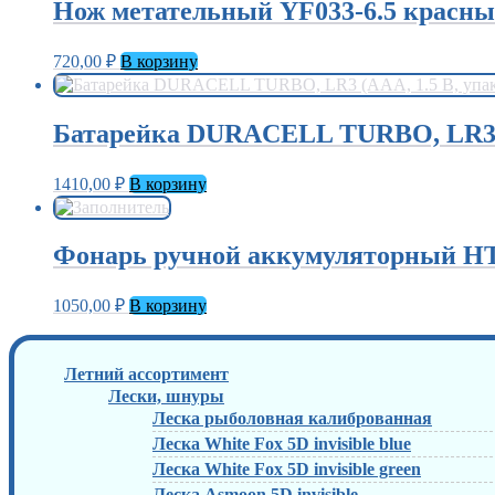
Нож метательный YF033-6.5 красн
720,00
₽
В корзину
Батарейка DURACELL TURBO, LR3 (АA
1410,00
₽
В корзину
Фонарь ручной аккумуляторный HT-
1050,00
₽
В корзину
Летний ассортимент
Лески, шнуры
Леска рыболовная калиброванная
Леска White Fox 5D invisible blue
Леска White Fox 5D invisible green
Леска Asmoon 5D invisible