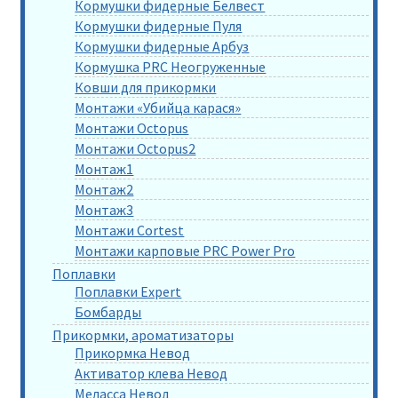
Кормушки фидерные Белвест
Кормушки фидерные Пуля
Кормушки фидерные Арбуз
Кормушка PRC Неогруженные
Ковши для прикормки
Монтажи «Убийца карася»
Монтажи Octopus
Монтажи Octopus2
Монтаж1
Монтаж2
Монтаж3
Монтажи Cortest
Монтажи карповые PRC Power Pro
Поплавки
Поплавки Expert
Бомбарды
Прикормки, ароматизаторы
Прикормка Невод
Активатор клева Невод
Меласса Невод