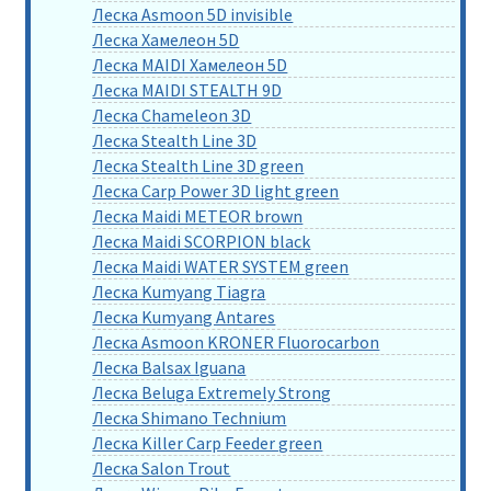
Леска Asmoon 5D invisible
Леска Хамелеон 5D
Леска MAIDI Хамелеон 5D
Леска MAIDI STEALTH 9D
Леска Chameleon 3D
Леска Stealth Line 3D
Леска Stealth Line 3D green
Леска Carp Power 3D light green
Леска Maidi METEOR brown
Леска Maidi SCORPION black
Леска Maidi WATER SYSTEM green
Леска Kumyang Tiagra
Леска Kumyang Antares
Леска Asmoon KRONER Fluorocarbon
Леска Balsax Iguana
Леска Beluga Extremely Strong
Леска Shimano Technium
Леска Killer Carp Feeder green
Леска Salon Trout