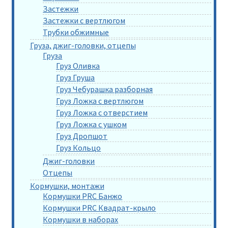
Застежки
Застежки с вертлюгом
Трубки обжимные
Груза, джиг-головки, отцепы
Груза
Груз Оливка
Груз Груша
Груз Чебурашка разборная
Груз Ложка с вертлюгом
Груз Ложка с отверстием
Груз Ложка с ушком
Груз Дропшот
Груз Кольцо
Джиг-головки
Отцепы
Кормушки, монтажи
Кормушки PRC Банжо
Кормушки PRC Квадрат-крыло
Кормушки в наборах