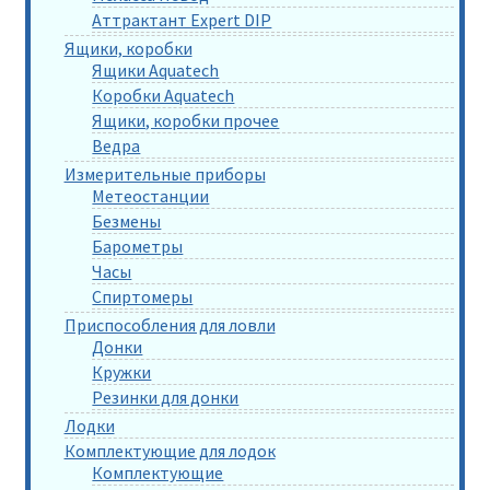
Аттрактант Expert DIP
Ящики, коробки
Ящики Aquatech
Коробки Aquatech
Ящики, коробки прочее
Ведра
Измерительные приборы
Метеостанции
Безмены
Барометры
Часы
Спиртомеры
Приспособления для ловли
Донки
Кружки
Резинки для донки
Лодки
Комплектующие для лодок
Комплектующие