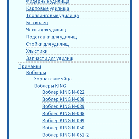
Фидерные удилища
Карповые удилища
Троллинговые удилища
Без колец
Чехлы для удилищ
Подставки для удилищ
Стойки для удилищ
Хлыстики
Запчасти для удилищ
Приманки
Воблеры
Хорватские яйца
Воблеры KING
Воблер KING N-022
Воблер KING N-038
Воблер KING N-039
Воблер KING N-048
Воблер KING N-049
Воблер KING N-050
Воблер KING N-051-2