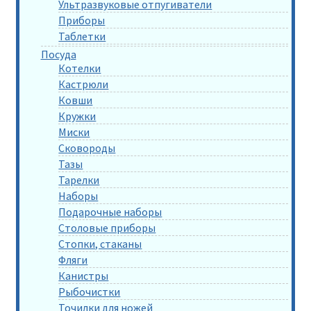
Ультразвуковые отпугиватели
Приборы
Таблетки
Посуда
Котелки
Кастрюли
Ковши
Кружки
Миски
Сковороды
Тазы
Тарелки
Наборы
Подарочные наборы
Столовые приборы
Стопки, стаканы
Фляги
Канистры
Рыбочистки
Точилки для ножей