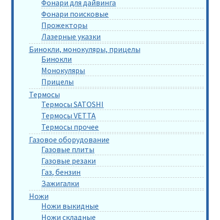
Фонари для дайвинга
Фонари поисковые
Прожекторы
Лазерные указки
Бинокли, монокуляры, прицелы
Бинокли
Монокуляры
Прицелы
Термосы
Термосы SATOSHI
Термосы VETTA
Термосы прочее
Газовое оборудование
Газовые плиты
Газовые резаки
Газ, бензин
Зажигалки
Ножи
Ножи выкидные
Ножи складные