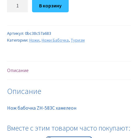
Количество
В корзину
товара
Нож
бабочка
ZH-
Артикул:
0bc38c57a683
Категории:
Ножи
,
Ножи Бабочка
,
Туризм
583C
хамелеон
Описание
Описание
Нож бабочка ZH-583C хамелеон
Вместе с этим товаром часто покупают: