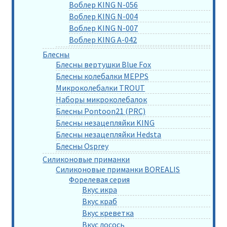
Воблер KING N-056
Воблер KING N-004
Воблер KING N-007
Воблер KING A-042
Блесны
Блесны вертушки Blue Fox
Блесны колебалки MEPPS
Микроколебалки TROUT
Наборы микроколебалок
Блесны Pontoon21 (PRC)
Блесны незацепляйки KING
Блесны незацепляйки Hedsta
Блесны Osprey
Силиконовые приманки
Силиконовые приманки BOREALIS
Форелевая серия
Вкус икра
Вкус краб
Вкус креветка
Вкус лосось