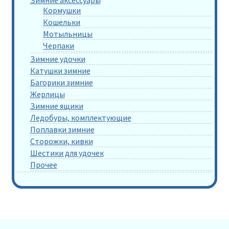
Кормушки
Кошельки
Мотыльницы
Черпаки
Зимние удочки
Катушки зимние
Багорики зимние
Жерлицы
Зимние ящики
Ледобуры, комплектующие
Поплавки зимние
Сторожки, кивки
Шестики для удочек
Прочее