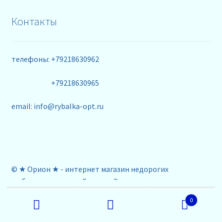
Контакты
телефоны: +79218630962
+79218630965
email: info@rybalka-opt.ru
© ★ Орион ★ - интернет магазин недорогих
рыболовных снастей оптом. Вся представленная на
Искать:
сайте информация носит исключительно
0
информационный характер и ни при каких условиях не
является публичной офертой! Наличие и стоимость
Поиск