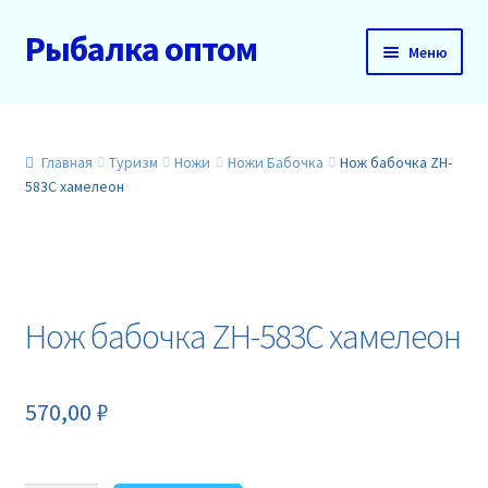
Рыбалка оптом
Перейти
Перейти
Меню
к
к
навигации
содержимому
Главная
О нас
Главная
Туризм
Ножи
Ножи Бабочка
Нож бабочка ZH-
583C хамелеон
Доставка и оплата
Акции
Нож бабочка ZH-583C хамелеон
Новинки
Прайс
570,00
₽
Контакты