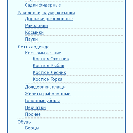
Садки фидерные
Раколовки, пауки, косынки
Дорожки рыболовные
Раколовки
Косынки
Пауки
Летняя одежда
Костюмы летние
Костюм Охотник
Костюм Рыбак
Костюм Лесник
Костюм Горка
Дождевики, плащи
Жилеты рыболовные
Головные уборы
Перчатки
Прочее
Обувь
Берцы