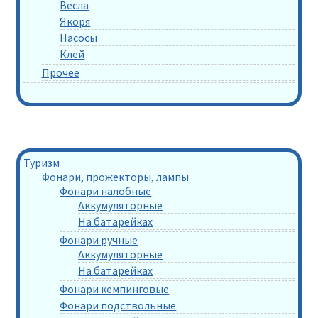
Весла
Якоря
Насосы
Клей
Прочее
Туризм
Фонари, прожекторы, лампы
Фонари налобные
Аккумуляторные
На батарейках
Фонари ручные
Аккумуляторные
На батарейках
Фонари кемпинговые
Фонари подствольные