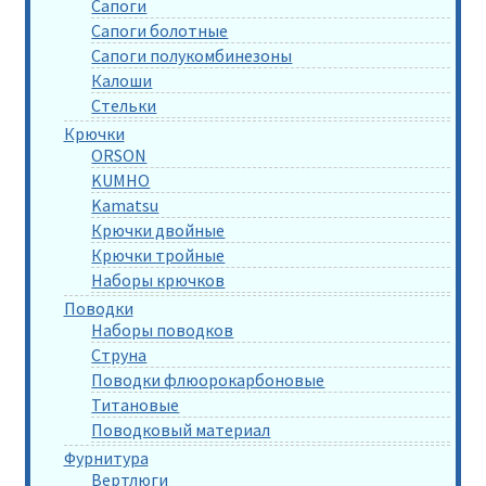
Сапоги
Сапоги болотные
Сапоги полукомбинезоны
Калоши
Стельки
Крючки
ORSON
KUMHO
Kamatsu
Крючки двойные
Крючки тройные
Наборы крючков
Поводки
Наборы поводков
Струна
Поводки флюорокарбоновые
Титановые
Поводковый материал
Фурнитура
Вертлюги