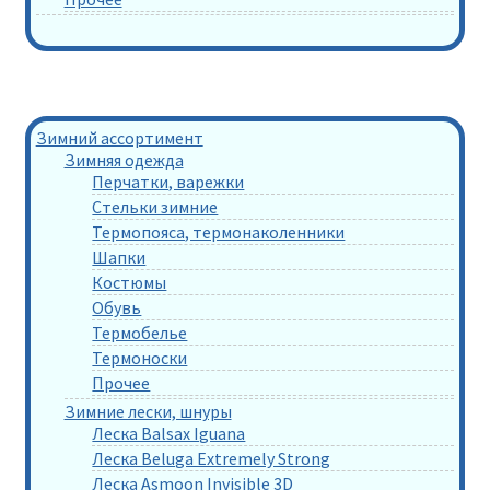
Зимний ассортимент
Зимняя одежда
Перчатки, варежки
Стельки зимние
Термопояса, термонаколенники
Шапки
Костюмы
Обувь
Термобелье
Термоноски
Прочее
Зимние лески, шнуры
Леска Balsax Iguana
Леска Beluga Extremely Strong
Леска Asmoon Invisible 3D