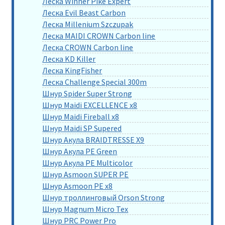
Леска Winner Pike Expert
Леска Evil Beast Carbon
Леска Millenium Szczupak
Леска MAIDI CROWN Carbon line
Леска CROWN Carbon line
Леска KD Killer
Леска KingFisher
Леска Challenge Special 300m
Шнур Spider Super Strong
Шнур Maidi EXCELLENCE x8
Шнур Maidi Fireball x8
Шнур Maidi SP Supered
Шнур Акула BRAIDTRESSE X9
Шнур Акула PE Green
Шнур Акула PE Multicolor
Шнур Asmoon SUPER PE
Шнур Asmoon PE x8
Шнур троллинговый Orson Strong
Шнур Magnum Micro Tex
Шнур PRC Power Pro