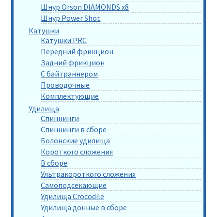
Шнур Orson DIAMONDS x8
Шнур Power Shot
Катушки
Катушки PRC
Передний фрикцион
Задний фрикцион
С байтраннером
Проводочные
Комплектующие
Удилища
Спиннинги
Спиннинги в сборе
Болонские удилища
Короткого сложения
В сборе
Ультракороткого сложения
Самоподсекающие
Удилища Crocodile
Удилища донные в сборе