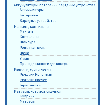
Аккумуляторы, батарейки, зарядные устройства
Аккумуляторы
Батарейки
Зарядные устройства
Мангалы, коптильни
Мангалы
Коптильни
Шампура
Решетки гриль
Щепа
Уголь
Принадлежности для костра
Рюкзаки, сумки, чехлы
Рюкзаки Fisherman
Рюкзаки прочее
Гермомешки
Матрасы, коврики, сидушки
Коврики
Матрасы