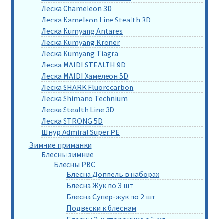
Леска Chameleon 3D
Леска Kameleon Line Stealth 3D
Леска Kumyang Antares
Леска Kumyang Kroner
Леска Kumyang Tiagra
Леска MAIDI STEALTH 9D
Леска MAIDI Хамелеон 5D
Леска SHARK Fluorocarbon
Леска Shimano Technium
Леска Stealth Line 3D
Леска STRONG 5D
Шнур Admiral Super PE
Зимние приманки
Блесны зимние
Блесны РВС
Блесна Доппель в наборах
Блесна Жук по 3 шт
Блесна Супер-жук по 2 шт
Подвески к блеснам
Блесны 2-х сторонние с 2-мя