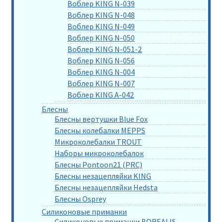
Воблер KING N-039
Воблер KING N-048
Воблер KING N-049
Воблер KING N-050
Воблер KING N-051-2
Воблер KING N-056
Воблер KING N-004
Воблер KING N-007
Воблер KING A-042
Блесны
Блесны вертушки Blue Fox
Блесны колебалки MEPPS
Микроколебалки TROUT
Наборы микроколебалок
Блесны Pontoon21 (PRC)
Блесны незацепляйки KING
Блесны незацепляйки Hedsta
Блесны Osprey
Силиконовые приманки
Силиконовые приманки BOREALIS