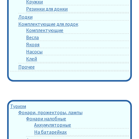
Кружки
Резинки для донки
Лодки
Комплектующие для лодок
Комплектующие
Весла
Якоря
Насосы
Клей
Прочее
Туризм
Фонари, прожекторы, лампы
Фонари налобные
Аккумуляторные
На батарейках