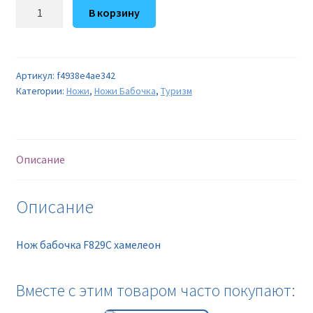
Количество
В корзину
товара
Нож
бабочка
F829С
Артикул:
f4938e4ae342
Категории:
Ножи
,
Ножи Бабочка
,
Туризм
хамелеон
Описание
Описание
Нож бабочка F829С хамелеон
Вместе с этим товаром часто покупают: