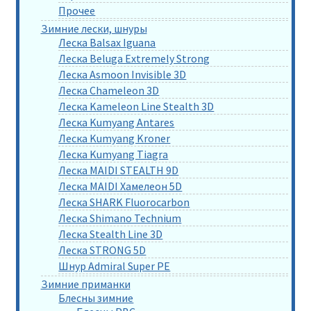
Прочее
Зимние лески, шнуры
Леска Balsax Iguana
Леска Beluga Extremely Strong
Леска Asmoon Invisible 3D
Леска Chameleon 3D
Леска Kameleon Line Stealth 3D
Леска Kumyang Antares
Леска Kumyang Kroner
Леска Kumyang Tiagra
Леска MAIDI STEALTH 9D
Леска MAIDI Хамелеон 5D
Леска SHARK Fluorocarbon
Леска Shimano Technium
Леска Stealth Line 3D
Леска STRONG 5D
Шнур Admiral Super PE
Зимние приманки
Блесны зимние