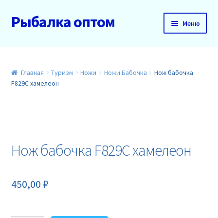
Рыбалка оптом
Перейти
Перейти
Меню
к
к
навигации
содержимому
Главная
О нас
Главная
Туризм
Ножи
Ножи Бабочка
Нож бабочка
F829С хамелеон
Доставка и оплата
Акции
Нож бабочка F829С хамелеон
Новинки
Прайс
450,00
₽
Контакты