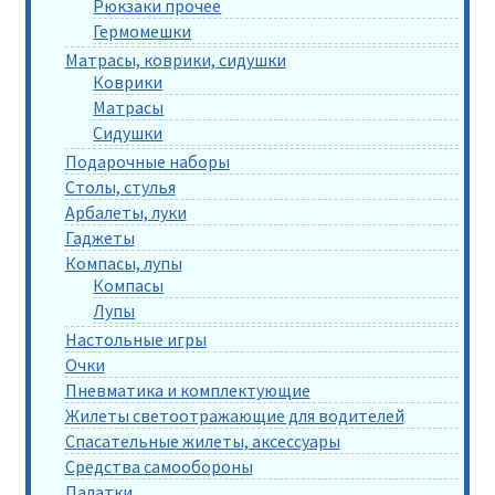
Рюкзаки прочее
Гермомешки
Матрасы, коврики, сидушки
Коврики
Матрасы
Сидушки
Подарочные наборы
Столы, стулья
Арбалеты, луки
Гаджеты
Компасы, лупы
Компасы
Лупы
Настольные игры
Очки
Пневматика и комплектующие
Жилеты светоотражающие для водителей
Спасательные жилеты, аксессуары
Средства самообороны
Палатки