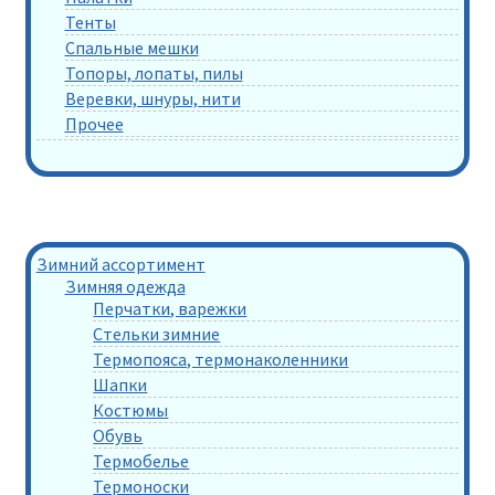
Тенты
Спальные мешки
Топоры, лопаты, пилы
Веревки, шнуры, нити
Прочее
Зимний ассортимент
Зимняя одежда
Перчатки, варежки
Стельки зимние
Термопояса, термонаколенники
Шапки
Костюмы
Обувь
Термобелье
Термоноски