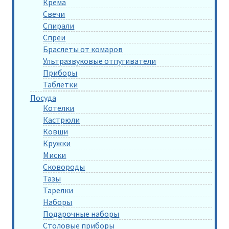
Крема
Свечи
Спирали
Спреи
Браслеты от комаров
Ультразвуковые отпугиватели
Приборы
Таблетки
Посуда
Котелки
Кастрюли
Ковши
Кружки
Миски
Сковороды
Тазы
Тарелки
Наборы
Подарочные наборы
Столовые приборы