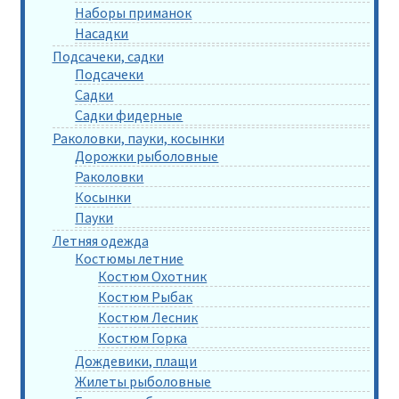
Наборы приманок
Насадки
Подсачеки, садки
Подсачеки
Садки
Садки фидерные
Раколовки, пауки, косынки
Дорожки рыболовные
Раколовки
Косынки
Пауки
Летняя одежда
Костюмы летние
Костюм Охотник
Костюм Рыбак
Костюм Лесник
Костюм Горка
Дождевики, плащи
Жилеты рыболовные