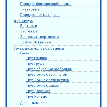
Поводки флюорокарбоновые
Титановые
Поводковый материал
Фурнитура
Вертлюги
Застежки
Застежки с вертлюгом
Трубки обжимные
Груза, джиг-головки, отцепы
Груза
Груз Оливка
Груз Груша
Груз Чебурашка разборная
Груз Ложка с вертлюгом
Груз Ложка с отверстием
Груз Ложка с ушком
Груз Дропшот
Груз Кольцо
Джиг-головки