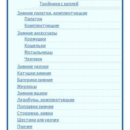
Тройники с каплей
Зимние палатки, комплектующие
Палатки
Комплектующие
Зимние аксессуары
Кормушки
Кошельки
Мотыльницы
Черпаки
Зимние удочки
Катушки зимние
Багорики зимние
Жерлицы
Зимние ящики
Ледобуры, комплектующие
Поплавки зимние
Сторожки, кивки
Шестики для удочек
Прочее