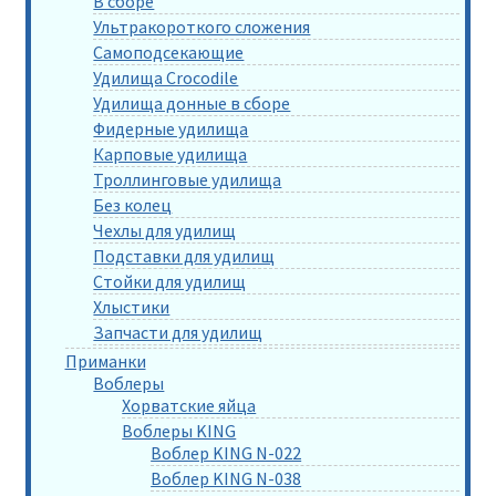
В сборе
Ультракороткого сложения
Самоподсекающие
Удилища Crocodile
Удилища донные в сборе
Фидерные удилища
Карповые удилища
Троллинговые удилища
Без колец
Чехлы для удилищ
Подставки для удилищ
Стойки для удилищ
Хлыстики
Запчасти для удилищ
Приманки
Воблеры
Хорватские яйца
Воблеры KING
Воблер KING N-022
Воблер KING N-038