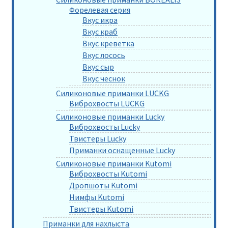
Форелевая серия
Вкус икра
Вкус краб
Вкус креветка
Вкус лосось
Вкус сыр
Вкус чеснок
Силиконовые приманки LUCKG
Виброхвосты LUCKG
Силиконовые приманки Lucky
Виброхвосты Lucky
Твистеры Lucky
Приманки оснащенные Lucky
Силиконовые приманки Kutomi
Виброхвосты Kutomi
Дропшоты Kutomi
Нимфы Kutomi
Твистеры Kutomi
Приманки для нахлыста