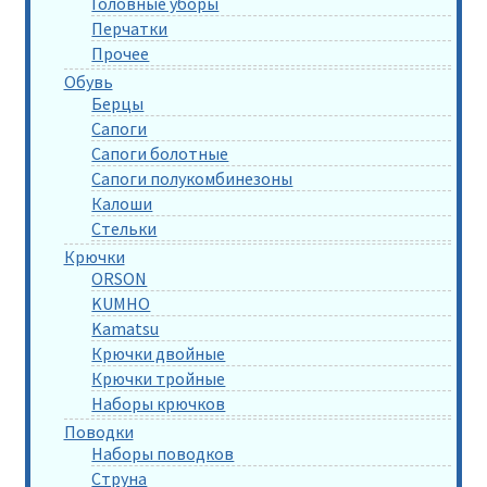
Головные уборы
Перчатки
Прочее
Обувь
Берцы
Сапоги
Сапоги болотные
Сапоги полукомбинезоны
Калоши
Стельки
Крючки
ORSON
KUMHO
Kamatsu
Крючки двойные
Крючки тройные
Наборы крючков
Поводки
Наборы поводков
Струна