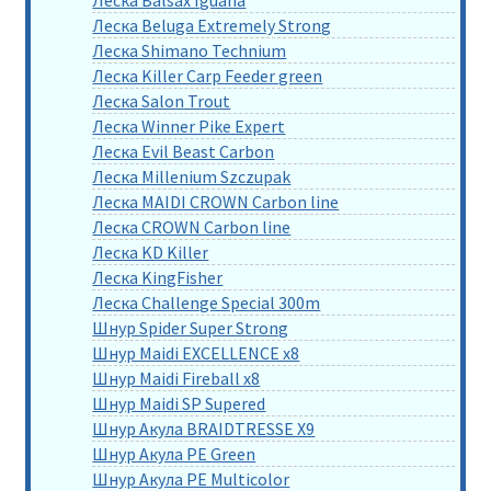
Леска Beluga Extremely Strong
Леска Shimano Technium
Леска Killer Carp Feeder green
Леска Salon Trout
Леска Winner Pike Expert
Леска Evil Beast Carbon
Леска Millenium Szczupak
Леска MAIDI CROWN Carbon line
Леска CROWN Carbon line
Леска KD Killer
Леска KingFisher
Леска Challenge Special 300m
Шнур Spider Super Strong
Шнур Maidi EXCELLENCE x8
Шнур Maidi Fireball x8
Шнур Maidi SP Supered
Шнур Акула BRAIDTRESSE X9
Шнур Акула PE Green
Шнур Акула PE Multicolor