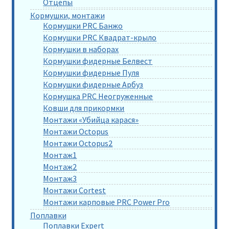
Отцепы
Кормушки, монтажи
Кормушки PRC Банжо
Кормушки PRC Квадрат-крыло
Кормушки в наборах
Кормушки фидерные Белвест
Кормушки фидерные Пуля
Кормушки фидерные Арбуз
Кормушка PRC Неогруженные
Ковши для прикормки
Монтажи «Убийца карася»
Монтажи Octopus
Монтажи Octopus2
Монтаж1
Монтаж2
Монтаж3
Монтажи Cortest
Монтажи карповые PRC Power Pro
Поплавки
Поплавки Expert