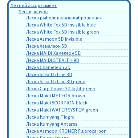
Летний ассортимент
Лески, шнуры
Леска рыболовная калиброванная
Леска White Fox 5D invisible blue
Леска White Fox 5D invisible green
Леска Asmoon 5D invisible
Леска Хамелеон 5D
Леска MAIDI Хамелеон 5D
Леска MAIDI STEALTH 9D
Леска Chameleon 3D
Леска Stealth Line 3D
Леска Stealth Line 3D green
Леска Carp Power 3D light green
Леска Maidi METEOR brown
Леска Maidi SCORPION black
Леска Maidi WATER SYSTEM green
Леска Kumyang Tiagra
Леска Kumyang Antares
Леска Asmoon KRONER Fluorocarbon
Леска Balsax Iguana