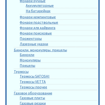
Фонари ручные
Аккумуляторные
На батарейках
Фонари кемпинговые
Фонари подствольные
Фонари для дайвинга
Фонари поисковые
Прожекторы
Лазерные указки
Бинокли, монокуляры, прицелы
Бинокли
Монокуляры
Прицелы
Термосы
Термосы SATOSHI
Термосы VETTA
Термосы прочее
Газовое оборудование
Газовые плиты
Газовые резаки