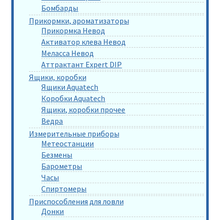
Бомбарды
Прикормки, ароматизаторы
Прикормка Невод
Активатор клева Невод
Меласса Невод
Аттрактант Expert DIP
Ящики, коробки
Ящики Aquatech
Коробки Aquatech
Ящики, коробки прочее
Ведра
Измерительные приборы
Метеостанции
Безмены
Барометры
Часы
Спиртомеры
Приспособления для ловли
Донки