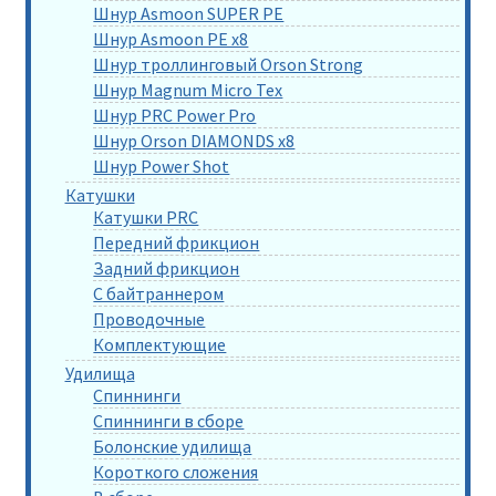
Шнур Asmoon SUPER PE
Шнур Asmoon PE x8
Шнур троллинговый Orson Strong
Шнур Magnum Micro Tex
Шнур PRC Power Pro
Шнур Orson DIAMONDS x8
Шнур Power Shot
Катушки
Катушки PRC
Передний фрикцион
Задний фрикцион
С байтраннером
Проводочные
Комплектующие
Удилища
Спиннинги
Спиннинги в сборе
Болонские удилища
Короткого сложения