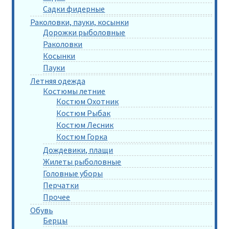
Садки фидерные
Раколовки, пауки, косынки
Дорожки рыболовные
Раколовки
Косынки
Пауки
Летняя одежда
Костюмы летние
Костюм Охотник
Костюм Рыбак
Костюм Лесник
Костюм Горка
Дождевики, плащи
Жилеты рыболовные
Головные уборы
Перчатки
Прочее
Обувь
Берцы