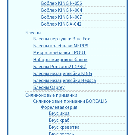
Воблер KING N-056
Воблер KING N-004
Воблер KING N-007
Воблер KING A-042
Блесны
Блесны вертушки Blue Fox
Блесны колебалки MEPPS
Микроколебалки TROUT
Наборы микроколебалок
Блесны Pontoon21 (PRC)
Блесны незацепляйки KING
Блесны незацепляйки Hedsta
Блесны Osprey
Силиконовые приманки
Силиконовые приманки BOREALIS
Форелевая серия
Вкус икра
Вкус краб
Вкус креветка
Вкус лосось