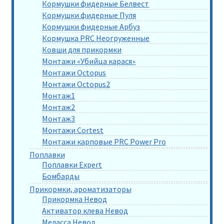
Кормушки фидерные Белвест
Кормушки фидерные Пуля
Кормушки фидерные Арбуз
Кормушка PRC Неогруженные
Ковши для прикормки
Монтажи «Убийца карася»
Монтажи Octopus
Монтажи Octopus2
Монтаж1
Монтаж2
Монтаж3
Монтажи Cortest
Монтажи карповые PRC Power Pro
Поплавки
Поплавки Expert
Бомбарды
Прикормки, ароматизаторы
Прикормка Невод
Активатор клева Невод
Меласса Невод