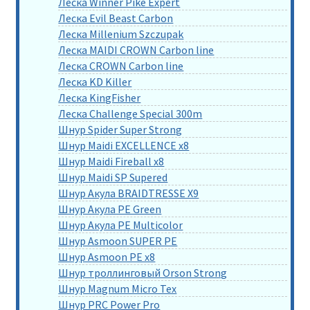
Леска Winner Pike Expert
Леска Evil Beast Carbon
Леска Millenium Szczupak
Леска MAIDI CROWN Carbon line
Леска CROWN Carbon line
Леска KD Killer
Леска KingFisher
Леска Challenge Special 300m
Шнур Spider Super Strong
Шнур Maidi EXCELLENCE x8
Шнур Maidi Fireball x8
Шнур Maidi SP Supered
Шнур Акула BRAIDTRESSE X9
Шнур Акула PE Green
Шнур Акула PE Multicolor
Шнур Asmoon SUPER PE
Шнур Asmoon PE x8
Шнур троллинговый Orson Strong
Шнур Magnum Micro Tex
Шнур PRC Power Pro