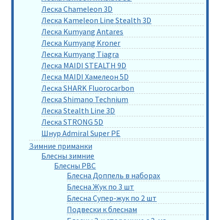
Леска Chameleon 3D
Леска Kameleon Line Stealth 3D
Леска Kumyang Antares
Леска Kumyang Kroner
Леска Kumyang Tiagra
Леска MAIDI STEALTH 9D
Леска MAIDI Хамелеон 5D
Леска SHARK Fluorocarbon
Леска Shimano Technium
Леска Stealth Line 3D
Леска STRONG 5D
Шнур Admiral Super PE
Зимние приманки
Блесны зимние
Блесны РВС
Блесна Доппель в наборах
Блесна Жук по 3 шт
Блесна Супер-жук по 2 шт
Подвески к блеснам