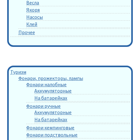
Весла
Якоря
Насосы
Клей
Прочее
Туризм
Фонари, прожекторы, лампы
Фонари налобные
Аккумуляторные
На батарейках
Фонари ручные
Аккумуляторные
На батарейках
Фонари кемпинговые
Фонари подствольные