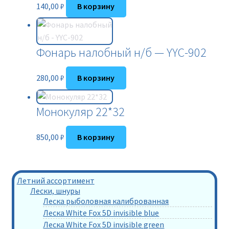
140,00
₽
В корзину
Фонарь налобный н/б — YYC-902
280,00
₽
В корзину
Монокуляр 22*32
850,00
₽
В корзину
Летний ассортимент
Лески, шнуры
Леска рыболовная калиброванная
Леска White Fox 5D invisible blue
Леска White Fox 5D invisible green