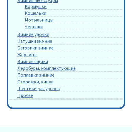
Зимние аксессуары
Кормушки
Кошельки
Мотыльницы
Черпаки
Зимние удочки
Катушки зимние
Багорики зимние
Жерлицы
Зимние ящики
Ледобуры, комплектующие
Поплавки зимние
Сторожки, кивки
Шестики для удочек
Прочее