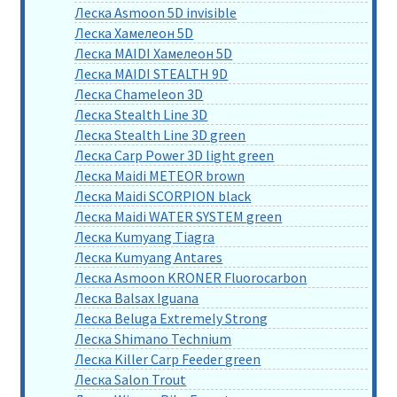
Леска Asmoon 5D invisible
Леска Хамелеон 5D
Леска MAIDI Хамелеон 5D
Леска MAIDI STEALTH 9D
Леска Chameleon 3D
Леска Stealth Line 3D
Леска Stealth Line 3D green
Леска Carp Power 3D light green
Леска Maidi METEOR brown
Леска Maidi SCORPION black
Леска Maidi WATER SYSTEM green
Леска Kumyang Tiagra
Леска Kumyang Antares
Леска Asmoon KRONER Fluorocarbon
Леска Balsax Iguana
Леска Beluga Extremely Strong
Леска Shimano Technium
Леска Killer Carp Feeder green
Леска Salon Trout