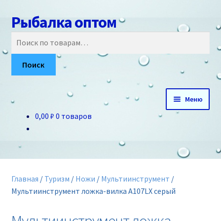
Рыбалка оптом
Перейти
Перейти
к
к
Искать:
навигации
содержимому
Поиск
Меню
0,00 ₽
0 товаров
Главная
О нас
Доставка и оплата
Главная
/
Туризм
/
Ножи
/
Мультиинструмент
/
Мультиинструмент ложка-вилка A107LX серый
Акции