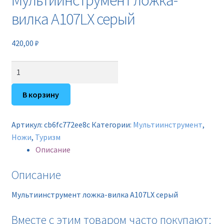
Мультиинструмент ложка-
Новинки
вилка A107LX серый
Прайс
420,00
₽
Контакты
Количество
товара
Мультиинструмент
В корзину
ложка-
вилка
Артикул:
cb6fc772ee8c
Категории:
Мультиинструмент
,
A107LX
Ножи
,
Туризм
серый
Описание
Описание
Мультиинструмент ложка-вилка A107LX серый
Вместе с этим товаром часто покупают: