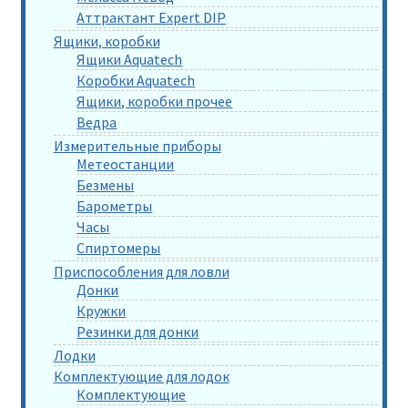
Аттрактант Expert DIP
Ящики, коробки
Ящики Aquatech
Коробки Aquatech
Ящики, коробки прочее
Ведра
Измерительные приборы
Метеостанции
Безмены
Барометры
Часы
Спиртомеры
Приспособления для ловли
Донки
Кружки
Резинки для донки
Лодки
Комплектующие для лодок
Комплектующие