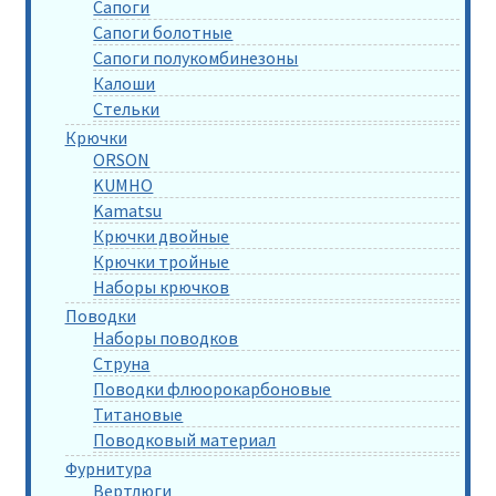
Сапоги
Сапоги болотные
Сапоги полукомбинезоны
Калоши
Стельки
Крючки
ORSON
KUMHO
Kamatsu
Крючки двойные
Крючки тройные
Наборы крючков
Поводки
Наборы поводков
Струна
Поводки флюорокарбоновые
Титановые
Поводковый материал
Фурнитура
Вертлюги