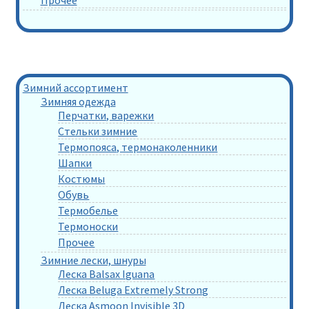
Зимний ассортимент
Зимняя одежда
Перчатки, варежки
Стельки зимние
Термопояса, термонаколенники
Шапки
Костюмы
Обувь
Термобелье
Термоноски
Прочее
Зимние лески, шнуры
Леска Balsax Iguana
Леска Beluga Extremely Strong
Леска Asmoon Invisible 3D