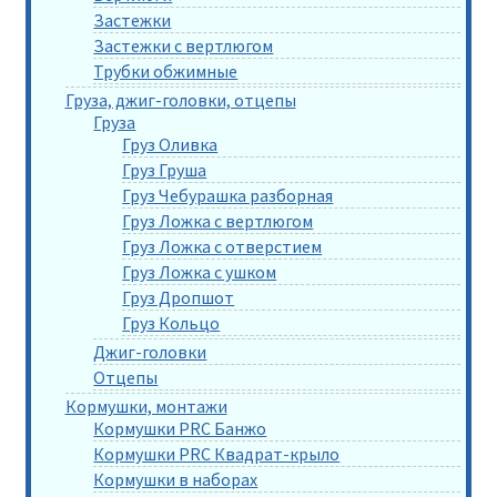
Застежки
Застежки с вертлюгом
Трубки обжимные
Груза, джиг-головки, отцепы
Груза
Груз Оливка
Груз Груша
Груз Чебурашка разборная
Груз Ложка с вертлюгом
Груз Ложка с отверстием
Груз Ложка с ушком
Груз Дропшот
Груз Кольцо
Джиг-головки
Отцепы
Кормушки, монтажи
Кормушки PRC Банжо
Кормушки PRC Квадрат-крыло
Кормушки в наборах