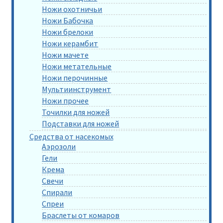
Ножи охотничьи
Ножи Бабочка
Ножи брелоки
Ножи керамбит
Ножи мачете
Ножи метательные
Ножи перочинные
Мультиинструмент
Ножи прочее
Точилки для ножей
Подставки для ножей
Средства от насекомых
Аэрозоли
Гели
Крема
Свечи
Спирали
Спреи
Браслеты от комаров