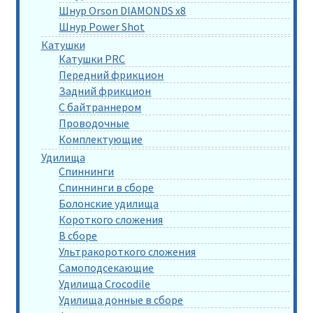
Шнур Orson DIAMONDS x8
Шнур Power Shot
Катушки
Катушки PRC
Передний фрикцион
Задний фрикцион
С байтраннером
Проводочные
Комплектующие
Удилища
Спиннинги
Спиннинги в сборе
Болонские удилища
Короткого сложения
В сборе
Ультракороткого сложения
Самоподсекающие
Удилища Crocodile
Удилища донные в сборе