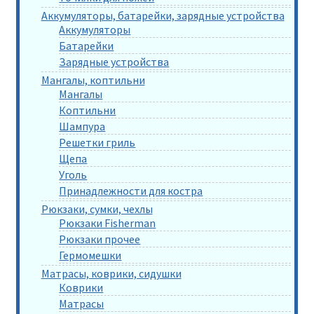
Аккумуляторы, батарейки, зарядные устройства
Аккумуляторы
Батарейки
Зарядные устройства
Мангалы, коптильни
Мангалы
Коптильни
Шампура
Решетки гриль
Щепа
Уголь
Принадлежности для костра
Рюкзаки, сумки, чехлы
Рюкзаки Fisherman
Рюкзаки прочее
Гермомешки
Матрасы, коврики, сидушки
Коврики
Матрасы