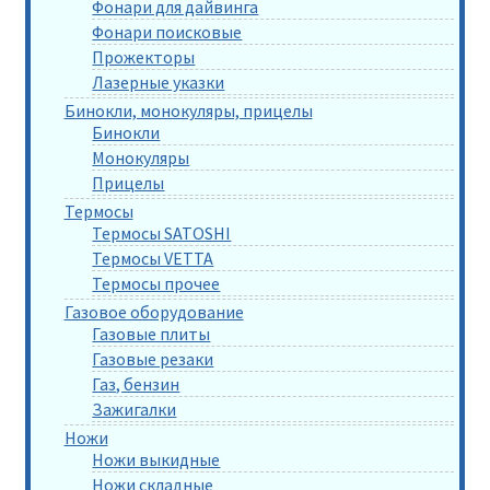
Фонари для дайвинга
Фонари поисковые
Прожекторы
Лазерные указки
Бинокли, монокуляры, прицелы
Бинокли
Монокуляры
Прицелы
Термосы
Термосы SATOSHI
Термосы VETTA
Термосы прочее
Газовое оборудование
Газовые плиты
Газовые резаки
Газ, бензин
Зажигалки
Ножи
Ножи выкидные
Ножи складные