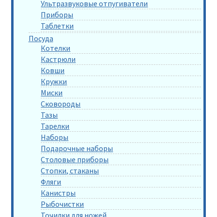
Ультразвуковые отпугиватели
Приборы
Таблетки
Посуда
Котелки
Кастрюли
Ковши
Кружки
Миски
Сковороды
Тазы
Тарелки
Наборы
Подарочные наборы
Столовые приборы
Стопки, стаканы
Фляги
Канистры
Рыбочистки
Точилки для ножей