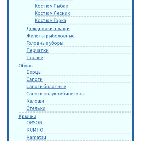
Костюм Рыбак
Костюм Лесник
Костюм Горка
Дождевики, плащи
Жилеты рыболовные
Головные уборы
Перчатки
Прочее
Обувь
Берцы
Сапоги
Сапоги болотные
Сапоги полукомбинезоны
Калоши
Стельки
Крючки
ORSON
KUMHO
Kamatsu