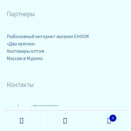
Партнеры
Рыболовный интернет магазин EHOOK
«Два крючка»
Хозтовары оптом
Массаж в Мурино
Контакты
телефоны: +79218630962
Искать:
0
+79218630965
Поиск