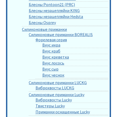
Блесны Pontoon21 (PRC)
Блесны незацепляйки KING
Блесны незацепляйки Hedsta
Блесны Osprey
Силиконовые приманки
Силиконовые приманки BOREALIS
Форелевая серия
Вкус икра
Вкус краб
Вкус креветка
Вкус лосось
Вкус сыр
Вкус чеснок
Силиконовые приманки LUCKG
Виброхвосты LUCKG
Силиконовые приманки Lucky
Виброхвосты Lucky
Твистеры Lucky
Приманки оснащенные Lucky