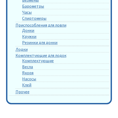
Барометры
Часы
Спиртомеры
Приспособления для ловли
Донки
Кружки
Резинки для донки
Лодки
Комплектующие для лодок
Комплектующие
Весла
Якоря
Насосы
Клей
Прочее