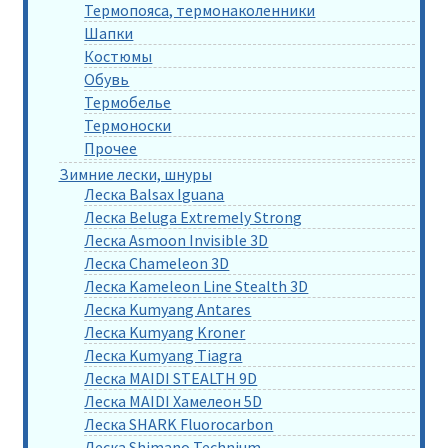
Термопояса, термонаколенники
Шапки
Костюмы
Обувь
Термобелье
Термоноски
Прочее
Зимние лески, шнуры
Леска Balsax Iguana
Леска Beluga Extremely Strong
Леска Asmoon Invisible 3D
Леска Chameleon 3D
Леска Kameleon Line Stealth 3D
Леска Kumyang Antares
Леска Kumyang Kroner
Леска Kumyang Tiagra
Леска MAIDI STEALTH 9D
Леска MAIDI Хамелеон 5D
Леска SHARK Fluorocarbon
Леска Shimano Technium