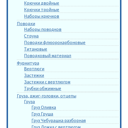
Крючки двойные
Крючки тройные
Наборы крючков
Поводки
Наборы поводков
Струна
Поводки флюорокарбоновые
Титановые
Поводковый материал
Фурнитура
Вертлюги
Застежки
Застежки с вертлюгом
Трубки обжимные
Груза, джиг-головки, отцепы
Груза
Груз Оливка
Груз Груша
Груз Чебурашка разборная
Груз Ложка с вертлюгом