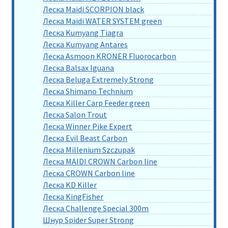
Леска Maidi SCORPION black
Леска Maidi WATER SYSTEM green
Леска Kumyang Tiagra
Леска Kumyang Antares
Леска Asmoon KRONER Fluorocarbon
Леска Balsax Iguana
Леска Beluga Extremely Strong
Леска Shimano Technium
Леска Killer Carp Feeder green
Леска Salon Trout
Леска Winner Pike Expert
Леска Evil Beast Carbon
Леска Millenium Szczupak
Леска MAIDI CROWN Carbon line
Леска CROWN Carbon line
Леска KD Killer
Леска KingFisher
Леска Challenge Special 300m
Шнур Spider Super Strong