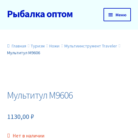
Рыбалка оптом
Перейти
Перейти
Меню
к
к
навигации
содержимому
Главная
О нас
Главная
Туризм
Ножи
Мультиинструмент Traveler
Мультитул M9606
Доставка и оплата
Акции
Мультитул M9606
Новинки
Прайс
1130,00
₽
Контакты
Нет в наличии