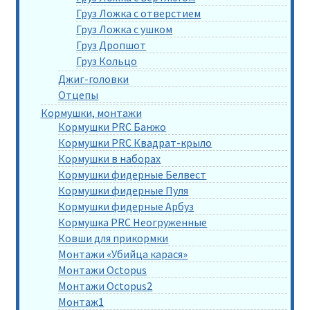
Груз Ложка с отверстием
Груз Ложка с ушком
Груз Дропшот
Груз Кольцо
Джиг-головки
Отцепы
Кормушки, монтажи
Кормушки PRC Банжо
Кормушки PRC Квадрат-крыло
Кормушки в наборах
Кормушки фидерные Белвест
Кормушки фидерные Пуля
Кормушки фидерные Арбуз
Кормушка PRC Неогруженные
Ковши для прикормки
Монтажи «Убийца карася»
Монтажи Octopus
Монтажи Octopus2
Монтаж1