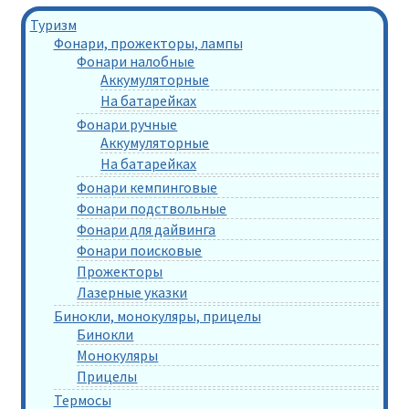
Туризм
Фонари, прожекторы, лампы
Фонари налобные
Аккумуляторные
На батарейках
Фонари ручные
Аккумуляторные
На батарейках
Фонари кемпинговые
Фонари подствольные
Фонари для дайвинга
Фонари поисковые
Прожекторы
Лазерные указки
Бинокли, монокуляры, прицелы
Бинокли
Монокуляры
Прицелы
Термосы