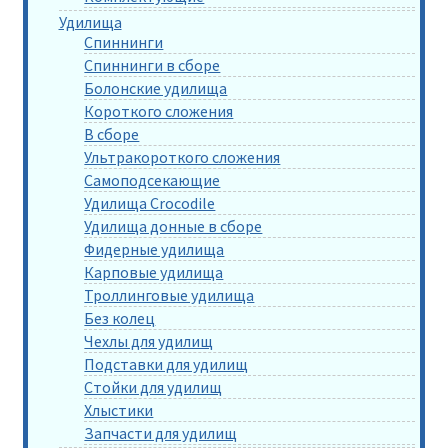
Удилища
Спиннинги
Спиннинги в сборе
Болонские удилища
Короткого сложения
В сборе
Ультракороткого сложения
Самоподсекающие
Удилища Crocodile
Удилища донные в сборе
Фидерные удилища
Карповые удилища
Троллинговые удилища
Без колец
Чехлы для удилищ
Подставки для удилищ
Стойки для удилищ
Хлыстики
Запчасти для удилищ