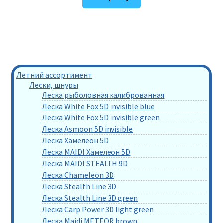
Летний ассортимент
Лески, шнуры
Леска рыболовная калиброванная
Леска White Fox 5D invisible blue
Леска White Fox 5D invisible green
Леска Asmoon 5D invisible
Леска Хамелеон 5D
Леска MAIDI Хамелеон 5D
Леска MAIDI STEALTH 9D
Леска Chameleon 3D
Леска Stealth Line 3D
Леска Stealth Line 3D green
Леска Carp Power 3D light green
Леска Maidi METEOR brown