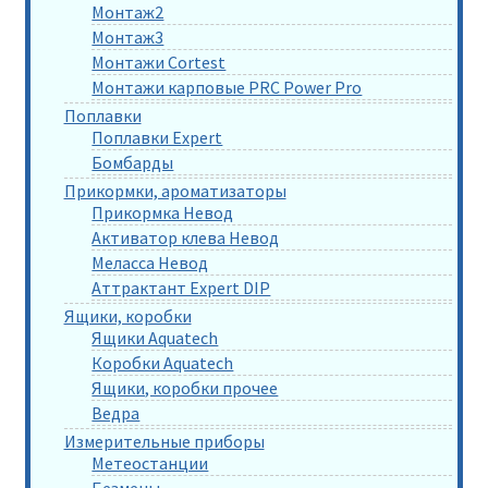
Монтаж2
Монтаж3
Монтажи Cortest
Монтажи карповые PRC Power Pro
Поплавки
Поплавки Expert
Бомбарды
Прикормки, ароматизаторы
Прикормка Невод
Активатор клева Невод
Меласса Невод
Аттрактант Expert DIP
Ящики, коробки
Ящики Aquatech
Коробки Aquatech
Ящики, коробки прочее
Ведра
Измерительные приборы
Метеостанции
Безмены