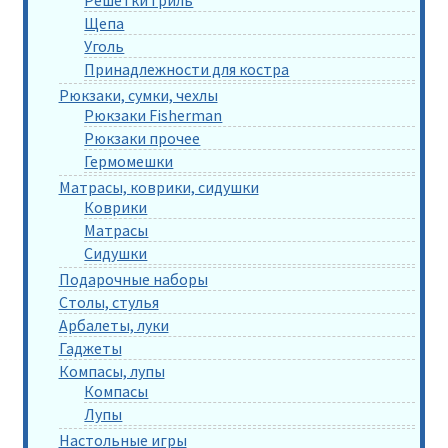
Щепа
Уголь
Принадлежности для костра
Рюкзаки, сумки, чехлы
Рюкзаки Fisherman
Рюкзаки прочее
Гермомешки
Матрасы, коврики, сидушки
Коврики
Матрасы
Сидушки
Подарочные наборы
Столы, стулья
Арбалеты, луки
Гаджеты
Компасы, лупы
Компасы
Лупы
Настольные игры