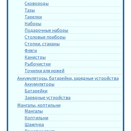
Сковороды
Тазы
Тарелки
Наборы
Подарочные наборы
Столовые приборы
Стопки, стаканы
Фляги
Канистры
Рыбочистки
Точилки для ножей
Аккумуляторы, батарейки, зарядные устройства
Аккумуляторы
Батарейки
Зарядные устройства
Мангалы, коптильни
Мангалы
Коптильни
Шампура
Решетки гриль