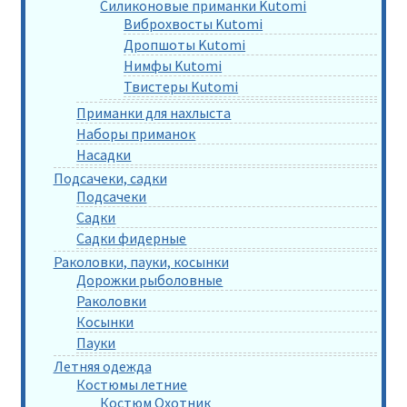
Силиконовые приманки Kutomi
Виброхвосты Kutomi
Дропшоты Kutomi
Нимфы Kutomi
Твистеры Kutomi
Приманки для нахлыста
Наборы приманок
Насадки
Подсачеки, садки
Подсачеки
Садки
Садки фидерные
Раколовки, пауки, косынки
Дорожки рыболовные
Раколовки
Косынки
Пауки
Летняя одежда
Костюмы летние
Костюм Охотник