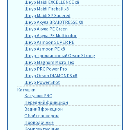
Шнур Maidi EXCELLENCE x8
Шнур Maidi Fireball x8
Шнур Maidi SP Supered
Шнур Акула BRAIDTRESSE X9
Шнур Акула PE Green
Шнур Акула PE Multicolor
Шнур Asmoon SUPER PE
Шнур Asmoon PE x8
Шнур троллинговый Orson Strong
Шнур Magnum Micro Tex
Шнур PRC Power Pro
Шнур Orson DIAMONDS x8
Шнур Power Shot
Катушки
Катушки PRC
Передний фрикцион
Задний фрикцион
С байтраннером
Проводочные
Комплектующие