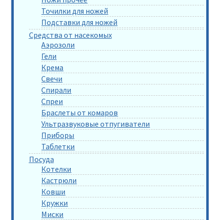
Точилки для ножей
Подставки для ножей
Средства от насекомых
Аэрозоли
Гели
Крема
Свечи
Спирали
Спреи
Браслеты от комаров
Ультразвуковые отпугиватели
Приборы
Таблетки
Посуда
Котелки
Кастрюли
Ковши
Кружки
Миски