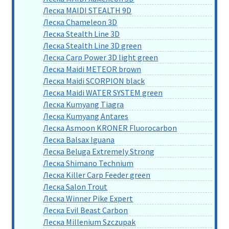
Леска MAIDI STEALTH 9D
Леска Chameleon 3D
Леска Stealth Line 3D
Леска Stealth Line 3D green
Леска Carp Power 3D light green
Леска Maidi METEOR brown
Леска Maidi SCORPION black
Леска Maidi WATER SYSTEM green
Леска Kumyang Tiagra
Леска Kumyang Antares
Леска Asmoon KRONER Fluorocarbon
Леска Balsax Iguana
Леска Beluga Extremely Strong
Леска Shimano Technium
Леска Killer Carp Feeder green
Леска Salon Trout
Леска Winner Pike Expert
Леска Evil Beast Carbon
Леска Millenium Szczupak