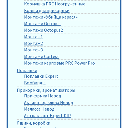
Кормушка PRC Неогруженные
Ковши для прикормки
Монтажи «Убийца карася»
Монтажи Octopus
Монтажи Octopus2
Монтаж1
Монтаж2
Монтаж3
Монтажи Cortest
Монтажи карповые PRC Power Pro
Поплавки
Поплавки Expert
Бомбарды
Прикормки, ароматизаторы
Прикормка Невод
Активатор клева Невод
Меласса Невод
Аттрактант Expert DIP
Ящики, коробки