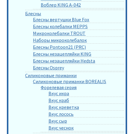
Воблер KING A-042
Блесны
Блесны вертушки Blue Fox
Блесны колебалки MEPPS
Микроколебалки TROUT
Наборы микроколебалок
Блесны Pontoon21 (PRC)
Блесны незацепляйки KING
Блесны незацепляйки Hedsta
Блесны Osprey
Силиконовые приманки
Силиконовые приманки BOREALIS
Форелевая серия
Вкус икра
Вкус краб
Вкус креветка
Вкус лосось
Вкус сыр
Вкус чеснок