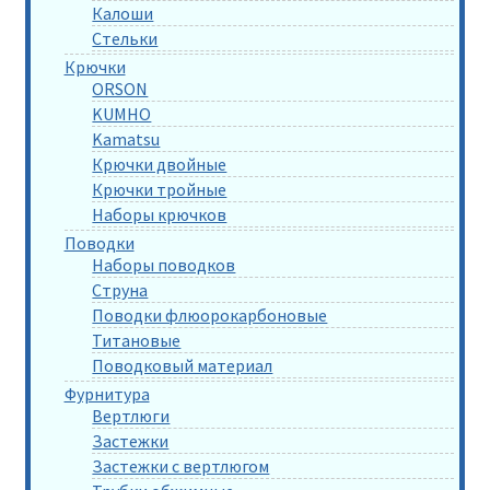
Калоши
Стельки
Крючки
ORSON
KUMHO
Kamatsu
Крючки двойные
Крючки тройные
Наборы крючков
Поводки
Наборы поводков
Струна
Поводки флюорокарбоновые
Титановые
Поводковый материал
Фурнитура
Вертлюги
Застежки
Застежки с вертлюгом