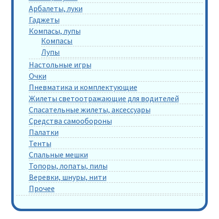
Арбалеты, луки
Гаджеты
Компасы, лупы
Компасы
Лупы
Настольные игры
Очки
Пневматика и комплектующие
Жилеты светоотражающие для водителей
Спасательные жилеты, аксессуары
Средства самообороны
Палатки
Тенты
Спальные мешки
Топоры, лопаты, пилы
Веревки, шнуры, нити
Прочее