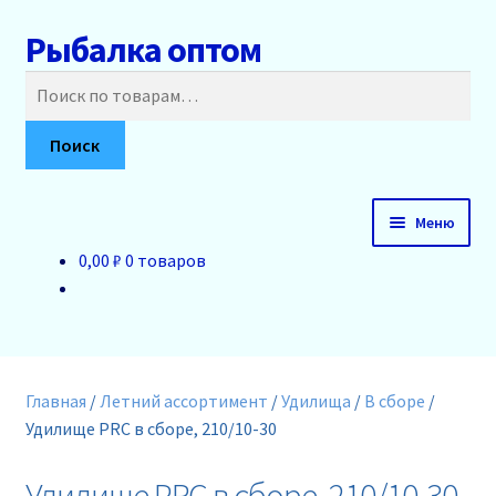
Рыбалка оптом
Перейти
Перейти
к
к
Искать:
навигации
содержимому
Поиск
Меню
0,00 ₽
0 товаров
Главная
О нас
Доставка и оплата
Главная
/
Летний ассортимент
/
Удилища
/
В сборе
/
Удилище PRC в сборе, 210/10-30
Акции