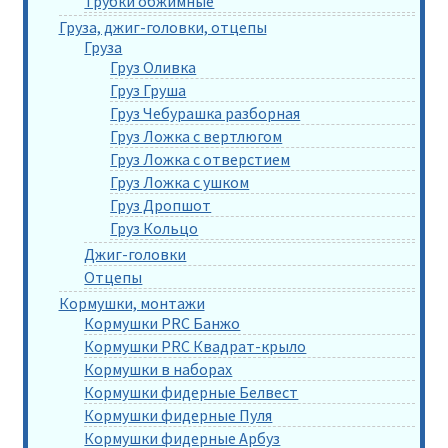
Трубки обжимные
Груза, джиг-головки, отцепы
Груза
Груз Оливка
Груз Груша
Груз Чебурашка разборная
Груз Ложка с вертлюгом
Груз Ложка с отверстием
Груз Ложка с ушком
Груз Дропшот
Груз Кольцо
Джиг-головки
Отцепы
Кормушки, монтажи
Кормушки PRC Банжо
Кормушки PRC Квадрат-крыло
Кормушки в наборах
Кормушки фидерные Белвест
Кормушки фидерные Пуля
Кормушки фидерные Арбуз