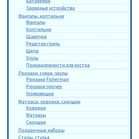
Батарейки
Зарядные устройства
Мангалы, коптильни
Мангалы
Коптильни
Шампура
Решетки гриль
Щепа
Уголь
Принадлежности для костра
Рюкзаки, сумки, чехлы
Рюкзаки Fisherman
Рюкзаки прочее
Гермомешки
Матрасы, коврики, сидушки
Коврики
Матрасы
Сидушки
Подарочные наборы
Столы, стулья