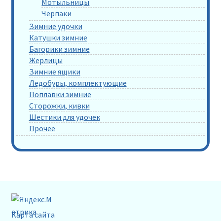
Мотыльницы
Черпаки
Зимние удочки
Катушки зимние
Багорики зимние
Жерлицы
Зимние ящики
Ледобуры, комплектующие
Поплавки зимние
Сторожки, кивки
Шестики для удочек
Прочее
Карта сайта