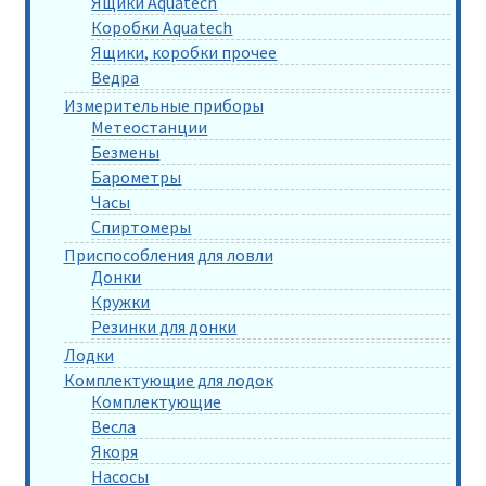
Ящики Aquatech
Коробки Aquatech
Ящики, коробки прочее
Ведра
Измерительные приборы
Метеостанции
Безмены
Барометры
Часы
Спиртомеры
Приспособления для ловли
Донки
Кружки
Резинки для донки
Лодки
Комплектующие для лодок
Комплектующие
Весла
Якоря
Насосы