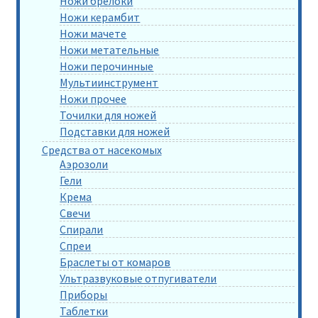
Ножи брелоки
Ножи керамбит
Ножи мачете
Ножи метательные
Ножи перочинные
Мультиинструмент
Ножи прочее
Точилки для ножей
Подставки для ножей
Средства от насекомых
Аэрозоли
Гели
Крема
Свечи
Спирали
Спреи
Браслеты от комаров
Ультразвуковые отпугиватели
Приборы
Таблетки