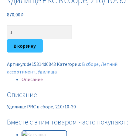
Удилище PRC в сборе, 210/10-30
Новинки
870,00
₽
Прайс
Количество
Контакты
товара
Удилище
В корзину
PRC
в
Артикул:
de15314d6843
Категории:
В сборе
,
Летний
сборе,
ассортимент
,
Удилища
210/10-
Описание
30
Описание
Удилище PRC в сборе, 210/10-30
Вместе с этим товаром часто покупают: