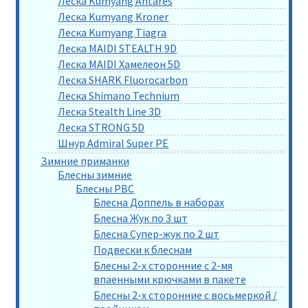
Леска Kumyang Antares
Леска Kumyang Kroner
Леска Kumyang Tiagra
Леска MAIDI STEALTH 9D
Леска MAIDI Хамелеон 5D
Леска SHARK Fluorocarbon
Леска Shimano Technium
Леска Stealth Line 3D
Леска STRONG 5D
Шнур Admiral Super PE
Зимние приманки
Блесны зимние
Блесны РВС
Блесна Доппель в наборах
Блесна Жук по 3 шт
Блесна Супер-жук по 2 шт
Подвески к блеснам
Блесны 2-х сторонние с 2-мя
впаенными крючками в пакете
Блесны 2-х сторонние с восьмеркой /