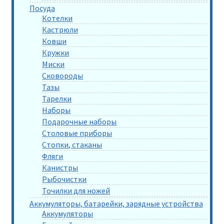
Посуда
Котелки
Кастрюли
Ковши
Кружки
Миски
Сковороды
Тазы
Тарелки
Наборы
Подарочные наборы
Столовые приборы
Стопки, стаканы
Фляги
Канистры
Рыбочистки
Точилки для ножей
Аккумуляторы, батарейки, зарядные устройства
Аккумуляторы