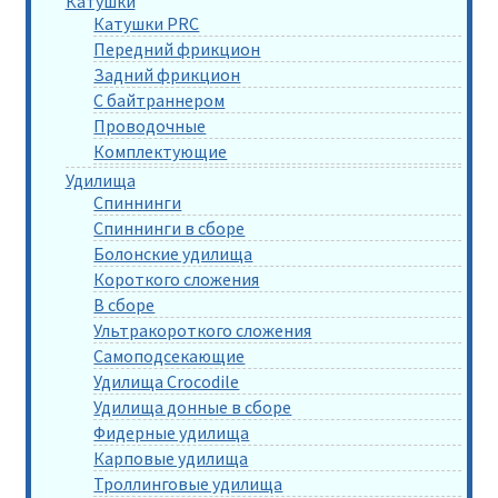
Катушки
Катушки PRC
Передний фрикцион
Задний фрикцион
С байтраннером
Проводочные
Комплектующие
Удилища
Спиннинги
Спиннинги в сборе
Болонские удилища
Короткого сложения
В сборе
Ультракороткого сложения
Самоподсекающие
Удилища Crocodile
Удилища донные в сборе
Фидерные удилища
Карповые удилища
Троллинговые удилища