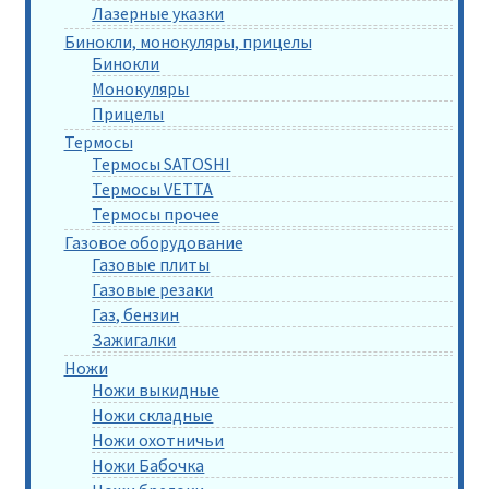
Лазерные указки
Бинокли, монокуляры, прицелы
Бинокли
Монокуляры
Прицелы
Термосы
Термосы SATOSHI
Термосы VETTA
Термосы прочее
Газовое оборудование
Газовые плиты
Газовые резаки
Газ, бензин
Зажигалки
Ножи
Ножи выкидные
Ножи складные
Ножи охотничьи
Ножи Бабочка