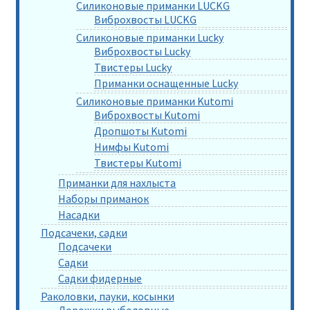
Силиконовые приманки LUCKG
Виброхвосты LUCKG
Силиконовые приманки Lucky
Виброхвосты Lucky
Твистеры Lucky
Приманки оснащенные Lucky
Силиконовые приманки Kutomi
Виброхвосты Kutomi
Дропшоты Kutomi
Нимфы Kutomi
Твистеры Kutomi
Приманки для нахлыста
Наборы приманок
Насадки
Подсачеки, садки
Подсачеки
Садки
Садки фидерные
Раколовки, пауки, косынки
Дорожки рыболовные