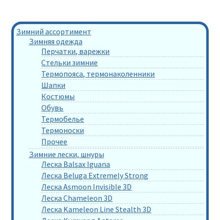
Зимний ассортимент
Зимняя одежда
Перчатки, варежки
Стельки зимние
Термопояса, термонаколенники
Шапки
Костюмы
Обувь
Термобелье
Термоноски
Прочее
Зимние лески, шнуры
Леска Balsax Iguana
Леска Beluga Extremely Strong
Леска Asmoon Invisible 3D
Леска Chameleon 3D
Леска Kameleon Line Stealth 3D