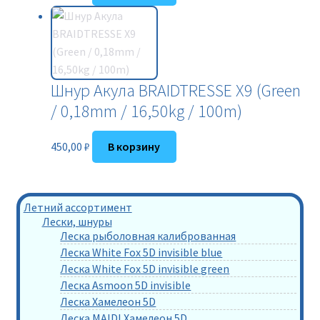
Шнур Акула BRAIDTRESSE X9 (Green
/ 0,18mm / 16,50kg / 100m)
450,00
₽
В корзину
Летний ассортимент
Лески, шнуры
Леска рыболовная калиброванная
Леска White Fox 5D invisible blue
Леска White Fox 5D invisible green
Леска Asmoon 5D invisible
Леска Хамелеон 5D
Леска MAIDI Хамелеон 5D