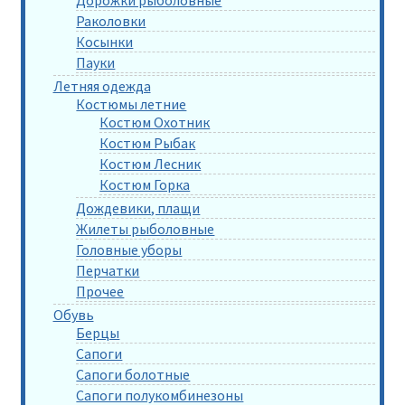
Раколовки
Косынки
Пауки
Летняя одежда
Костюмы летние
Костюм Охотник
Костюм Рыбак
Костюм Лесник
Костюм Горка
Дождевики, плащи
Жилеты рыболовные
Головные уборы
Перчатки
Прочее
Обувь
Берцы
Сапоги
Сапоги болотные
Сапоги полукомбинезоны