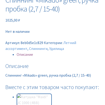
Спиннинг «Mikado» green, ручка
Новинки
пробка (2,7 / 15-40)
Прайс
1025,00
₽
Контакты
Нет в наличии
Артикул:
8eb0d5e1c829
Категории:
Летний
ассортимент
,
Спиннинги
,
Удилища
Описание
Описание
Спиннинг «Mikado» green, ручка пробка (2,7 / 15-40)
Вместе с этим товаром часто покупают: