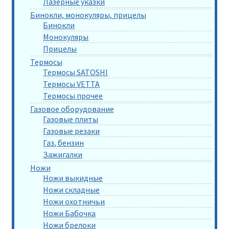
Лазерные указки
Бинокли, монокуляры, прицелы
Бинокли
Монокуляры
Прицелы
Термосы
Термосы SATOSHI
Термосы VETTA
Термосы прочее
Газовое оборудование
Газовые плиты
Газовые резаки
Газ, бензин
Зажигалки
Ножи
Ножи выкидные
Ножи складные
Ножи охотничьи
Ножи Бабочка
Ножи брелоки