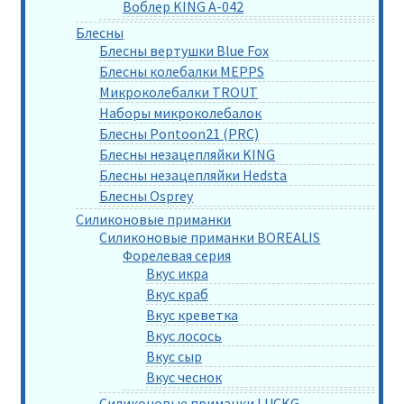
Воблер KING A-042
Блесны
Блесны вертушки Blue Fox
Блесны колебалки MEPPS
Микроколебалки TROUT
Наборы микроколебалок
Блесны Pontoon21 (PRC)
Блесны незацепляйки KING
Блесны незацепляйки Hedsta
Блесны Osprey
Силиконовые приманки
Силиконовые приманки BOREALIS
Форелевая серия
Вкус икра
Вкус краб
Вкус креветка
Вкус лосось
Вкус сыр
Вкус чеснок
Силиконовые приманки LUCKG