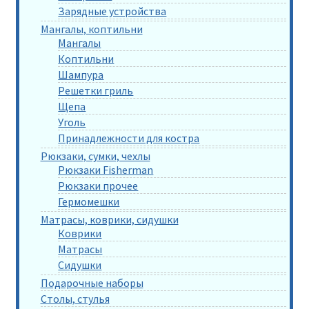
Зарядные устройства
Мангалы, коптильни
Мангалы
Коптильни
Шампура
Решетки гриль
Щепа
Уголь
Принадлежности для костра
Рюкзаки, сумки, чехлы
Рюкзаки Fisherman
Рюкзаки прочее
Гермомешки
Матрасы, коврики, сидушки
Коврики
Матрасы
Сидушки
Подарочные наборы
Столы, стулья