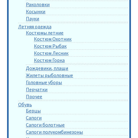
Раколовки
Косынки
Пауки
Летняя одежда
Костюмы летние
Костюм Охотник
Костюм Рыбак
Костюм Лесник
Костюм Горка
Дождевики, плащи
Жилеты рыболовные
Головные уборы
Перчатки
Прочее
Обувь
Берцы
Сапоги
Сапоги болотные
Сапоги полукомбинезоны