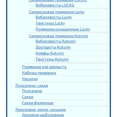
Виброхвосты LUCKG
Силиконовые приманки Lucky
Виброхвосты Lucky
Твистеры Lucky
Приманки оснащенные Lucky
Силиконовые приманки Kutomi
Виброхвосты Kutomi
Дропшоты Kutomi
Нимфы Kutomi
Твистеры Kutomi
Приманки для нахлыста
Наборы приманок
Насадки
Подсачеки, садки
Подсачеки
Садки
Садки фидерные
Раколовки, пауки, косынки
Дорожки рыболовные