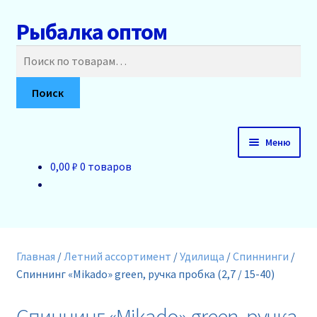
Рыбалка оптом
Перейти
Перейти
к
к
Искать:
навигации
содержимому
Поиск
Меню
0,00 ₽
0 товаров
Главная
О нас
Доставка и оплата
Главная
/
Летний ассортимент
/
Удилища
/
Спиннинги
/
Спиннинг «Mikado» green, ручка пробка (2,7 / 15-40)
Акции