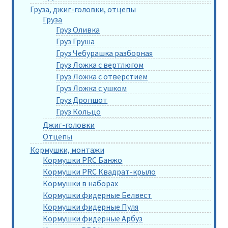
Груза, джиг-головки, отцепы
Груза
Груз Оливка
Груз Груша
Груз Чебурашка разборная
Груз Ложка с вертлюгом
Груз Ложка с отверстием
Груз Ложка с ушком
Груз Дропшот
Груз Кольцо
Джиг-головки
Отцепы
Кормушки, монтажи
Кормушки PRC Банжо
Кормушки PRC Квадрат-крыло
Кормушки в наборах
Кормушки фидерные Белвест
Кормушки фидерные Пуля
Кормушки фидерные Арбуз