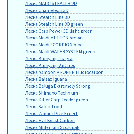
Леска MAIDI STEALTH 9D
Леска Chameleon 3D
Леска Stealth Line 3D
Леска Stealth Line 3D green
Леска Carp Power 3D light green
Леска Maidi METEOR brown
Леска Maidi SCORPION black
Леска Maidi WATER SYSTEM green
Леска Kumyang Tiagra
Леска Kumyang Antares
Леска Asmoon KRONER Fluorocarbon
Леска Balsax Iguana
Леска Beluga Extremely Strong
Леска Shimano Technium
Леска Killer Carp Feeder green
Леска Salon Trout
Леска Winner Pike Expert
Леска Evil Beast Carbon
Леска Millenium Szczupak