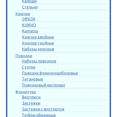
Калоши
Стельки
Крючки
ORSON
KUMHO
Kamatsu
Крючки двойные
Крючки тройные
Наборы крючков
Поводки
Наборы поводков
Струна
Поводки флюорокарбоновые
Титановые
Поводковый материал
Фурнитура
Вертлюги
Застежки
Застежки с вертлюгом
Трубки обжимные