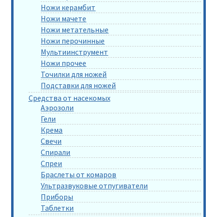
Ножи керамбит
Ножи мачете
Ножи метательные
Ножи перочинные
Мультиинструмент
Ножи прочее
Точилки для ножей
Подставки для ножей
Средства от насекомых
Аэрозоли
Гели
Крема
Свечи
Спирали
Спреи
Браслеты от комаров
Ультразвуковые отпугиватели
Приборы
Таблетки