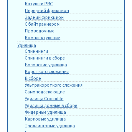
Катушки PRC
Передний фрикцион
Задний фрикцион
С байтраннером
Проводочные
Комплектующие
Удилища
Спиннинги
Спиннинги в сборе
Болонские удилища
Короткого сложения
В сборе
Ультракороткого сложения
Самоподсекающие
Удилища Crocodile
Удилища донные в сборе
Фидерные удилища
Карповые удилища
Троллинговые удилища