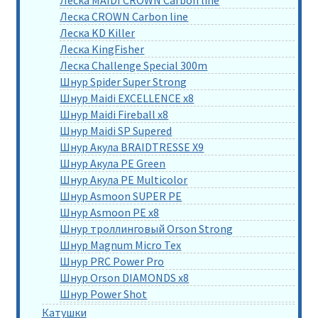
Леска MAIDI CROWN Carbon line
Леска CROWN Carbon line
Леска KD Killer
Леска KingFisher
Леска Challenge Special 300m
Шнур Spider Super Strong
Шнур Maidi EXCELLENCE x8
Шнур Maidi Fireball x8
Шнур Maidi SP Supered
Шнур Акула BRAIDTRESSE X9
Шнур Акула PE Green
Шнур Акула PE Multicolor
Шнур Asmoon SUPER PE
Шнур Asmoon PE x8
Шнур троллинговый Orson Strong
Шнур Magnum Micro Tex
Шнур PRC Power Pro
Шнур Orson DIAMONDS x8
Шнур Power Shot
Катушки