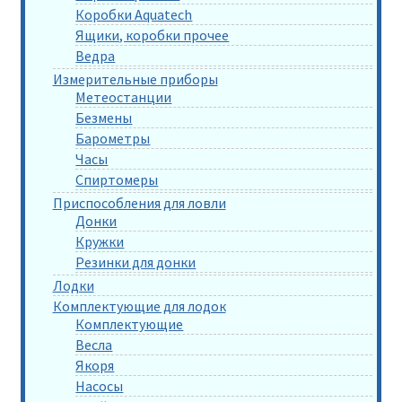
Коробки Aquatech
Ящики, коробки прочее
Ведра
Измерительные приборы
Метеостанции
Безмены
Барометры
Часы
Спиртомеры
Приспособления для ловли
Донки
Кружки
Резинки для донки
Лодки
Комплектующие для лодок
Комплектующие
Весла
Якоря
Насосы