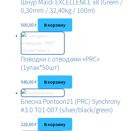
Шнур Maidi EXCELLENCE x8 (Green /
0,30mm / 32,40kg / 100m)
500,00
₽
В корзину
Поводки с отводами «PRC»
(1упак*50шт)
940,00
₽
В корзину
Блесна Pontoon21 (PRC) Synchrony
#3.0 T01-007 (silver/black/green)
220,00
₽
В корзину