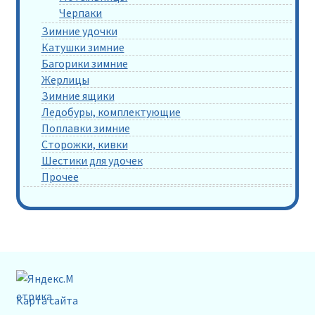
Черпаки
Зимние удочки
Катушки зимние
Багорики зимние
Жерлицы
Зимние ящики
Ледобуры, комплектующие
Поплавки зимние
Сторожки, кивки
Шестики для удочек
Прочее
Карта сайта