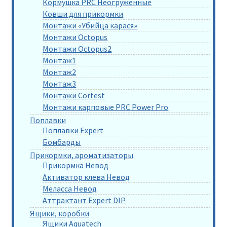
Кормушка PRC Неогруженные
Ковши для прикормки
Монтажи «Убийца карася»
Монтажи Octopus
Монтажи Octopus2
Монтаж1
Монтаж2
Монтаж3
Монтажи Cortest
Монтажи карповые PRC Power Pro
Поплавки
Поплавки Expert
Бомбарды
Прикормки, ароматизаторы
Прикормка Невод
Активатор клева Невод
Меласса Невод
Аттрактант Expert DIP
Ящики, коробки
Ящики Aquatech