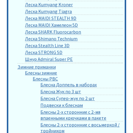
Леска Kumyang Kroner
Леска Kumyang Tiagra
Леска MAIDI STEALTH 9D
Леска MAIDI Хамелеон 5D
Леска SHARK Fluorocarbon
Леска Shimano Technium
Леска Stealth Line 3D
Леска STRONG 5D
Шнур Admiral Super PE
Зимние приманки
Блесны зимние
Блесны РВС
Блесна Доппель в наборах
Блесна Жук по 3 шт
Блесна Супер-жук по 2 шт
Подвески к блеснам
Блесны 2-х сторонние с 2-мя
впаенными крючками в пакете
Блесны 2-х сторонние с восьмеркой /
тройником