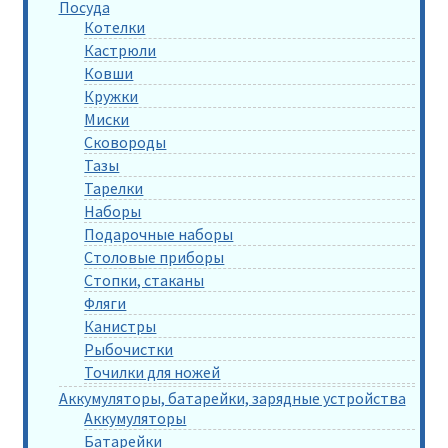
Посуда
Котелки
Кастрюли
Ковши
Кружки
Миски
Сковороды
Тазы
Тарелки
Наборы
Подарочные наборы
Столовые приборы
Стопки, стаканы
Фляги
Канистры
Рыбочистки
Точилки для ножей
Аккумуляторы, батарейки, зарядные устройства
Аккумуляторы
Батарейки