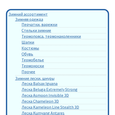
Зимний ассортимент
Зимняя одежда
Перчатки, варежки
Стельки зимние
Термопояса, термонаколенники
Шапки
Костюмы
Обувь
Термобелье
Термоноски
Прочее
Зимние лески, шнуры
Леска Balsax Iguana
Леска Beluga Extremely Strong
Леска Asmoon Invisible 3D
Леска Chameleon 3D
Леска Kameleon Line Stealth 3D
Леска Kumyang Antares