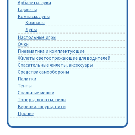
Арбалеты, луки
Гаджеты
Компасы, лупы
Компасы
Лупы
Настольные игры
Очки
Пневматика и комплектующие
Жилеты светоотражающие для водителей
Спасательные жилеты, аксессуары
Средства самообороны
Палатки
Тенты
Спальные мешки
Топоры, лопаты, пилы
Веревки, шнуры, нити
Прочее