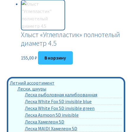
Хлыст «Углепластик» полнотелый
диаметр 4.5
155,00
₽
В корзину
Летний ассортимент
Лески, шнуры
Леска рыболовная калиброванная
Леска White Fox 5D invisible blue
Леска White Fox 5D invisible green
Леска Asmoon 5D invisible
Леска Хамелеон 5D
Леска MAIDI Хамелеон 5D