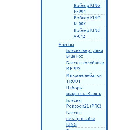
Воблер KING
N-004
Воблер KING
N-007
Воблер KING
A-042
Блесны
Блесны вертушки
Blue Fox
Блесны колебалки
MEPPS
Микроколебалки
TROUT
Наборы
микроколебалок
Блесны
Pontoon21 (PRC)
Блесны
незацепляйки
KING