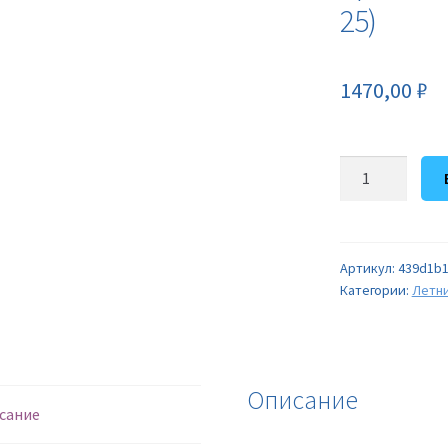
25)
1470,00
₽
Количество
товара
Спиннинг
"Maidi"
carbon,
Артикул:
439d1b1
Категории:
Летн
ручка
пробка+неопр
(1006)
(2,1
/
Описание
сание
5-
25)