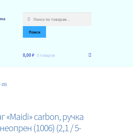
Искать:
ина
Поиск
0,00 ₽
0 товаров
-25)
 «Maidi» carbon, ручка
еопрен (1006) (2,1 / 5-