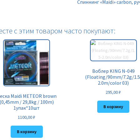
Спиннинг «Maidi» carbon, ру
есте с этим товаром часто покупают:
Воблер KING N-049
(Floating/90mm/7.2g/1.5
2.0m/color 03)
295,00
₽
еска Maidi METEOR brown
(0,45mm / 29,8kg / 100m)
В корзину
1упак*10шт
1100,00
₽
В корзину