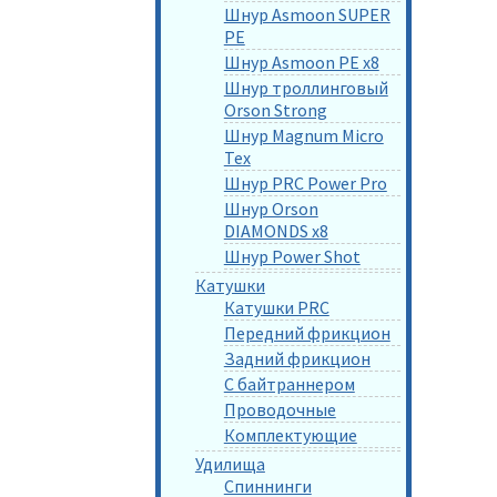
Шнур Asmoon SUPER
PE
Шнур Asmoon PE x8
Шнур троллинговый
Orson Strong
Шнур Magnum Micro
Tex
Шнур PRC Power Pro
Шнур Orson
DIAMONDS x8
Шнур Power Shot
Катушки
Катушки PRC
Передний фрикцион
Задний фрикцион
С байтраннером
Проводочные
Комплектующие
Удилища
Спиннинги