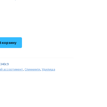
В корзину
340c9
ий ассортимент
,
Спиннинги
,
Удилища
ен