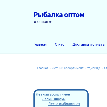
Рыбалка оптом
Перейти
Перейти
к
к
★ ОРИОН ★
навигации
содержимому
Главная
О нас
Доставка и оплата
Главная
Летний ассортимент
Удилища
С
Летний ассортимент
Лески, шнуры
Леска рыболовная