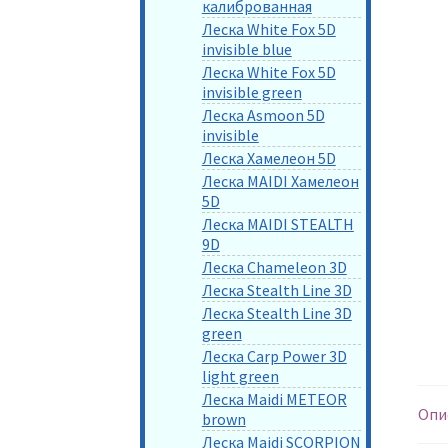
калиброванная
Леска White Fox 5D
invisible blue
Леска White Fox 5D
invisible green
Леска Asmoon 5D
invisible
Леска Хамелеон 5D
Леска MAIDI Хамелеон
5D
Леска MAIDI STEALTH
9D
Леска Chameleon 3D
Леска Stealth Line 3D
Леска Stealth Line 3D
green
Леска Carp Power 3D
light green
Леска Maidi METEOR
Опи
brown
Леска Maidi SCORPION