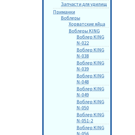
Запчасти для удилищ
Приманки
Воблеры
Хорватские яйца
Воблеры KING
Воблер KING
N-022
Воблер KING
N-038
Воблер KING
N-039
Воблер KING
N-048
Воблер KING
N-049
Воблер KING
N-050
Воблер KING
N-051-2
Воблер KING
N-056