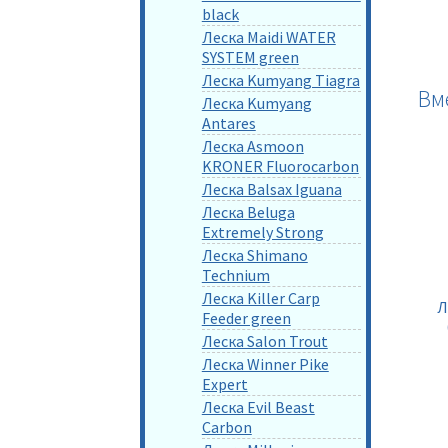
black
Леска Maidi WATER
SYSTEM green
Леска Kumyang Tiagra
Вм
Леска Kumyang
Antares
Леска Asmoon
KRONER Fluorocarbon
Леска Balsax Iguana
Леска Beluga
Extremely Strong
Леска Shimano
Technium
Леска Killer Carp
Л
Feeder green
Леска Salon Trout
Леска Winner Pike
Expert
Леска Evil Beast
Carbon