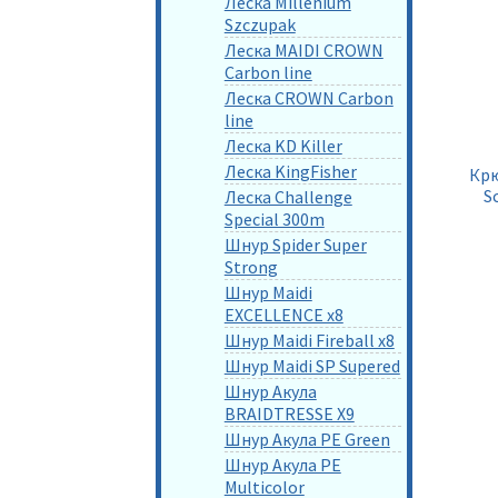
Леска Millenium
Szczupak
Леска MAIDI CROWN
Carbon line
Леска CROWN Carbon
line
Леска KD Killer
Леска KingFisher
Крю
S
Леска Challenge
Special 300m
Шнур Spider Super
Strong
Шнур Maidi
EXCELLENCE x8
Шнур Maidi Fireball x8
Шнур Maidi SP Supered
Шнур Акула
BRAIDTRESSE X9
Шнур Акула PE Green
Шнур Акула PE
Multicolor