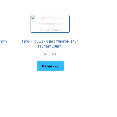
08mm
Груз «Груша» с вертлюгом 140г
(1упак*10шт)
650,00
₽
В корзину