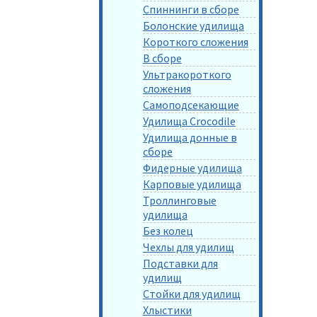
Спиннинги в сборе
Болонские удилища
Короткого сложения
В сборе
Ультракороткого
сложения
Самоподсекающие
Удилища Crocodile
Удилища донные в
сборе
Фидерные удилища
Карповые удилища
Троллинговые
удилища
Без колец
Чехлы для удилищ
Подставки для
удилищ
Стойки для удилищ
Хлыстики