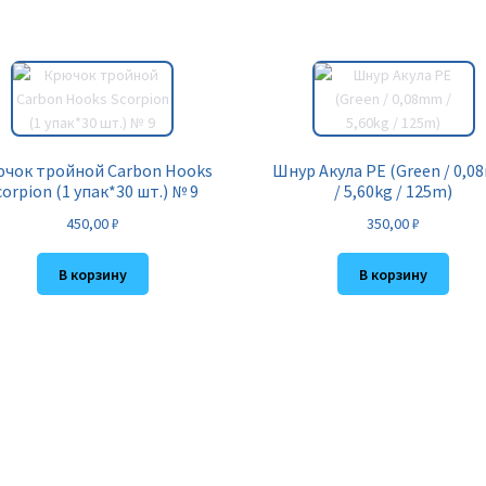
чок тройной Carbon Hooks
Шнур Акула PE (Green / 0,
corpion (1 упак*30 шт.) № 9
/ 5,60kg / 125m)
450,00
₽
350,00
₽
В корзину
В корзину