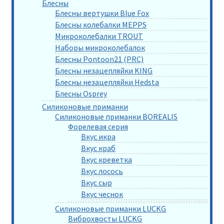
Блесны
Блесны вертушки Blue Fox
Блесны колебалки MEPPS
Микроколебалки TROUT
Наборы микроколебалок
Блесны Pontoon21 (PRC)
Блесны незацепляйки KING
Блесны незацепляйки Hedsta
Блесны Osprey
Силиконовые приманки
Силиконовые приманки BOREALIS
Форелевая серия
Вкус икра
Вкус краб
Вкус креветка
Вкус лосось
Вкус сыр
Вкус чеснок
Силиконовые приманки LUCKG
Виброхвосты LUCKG