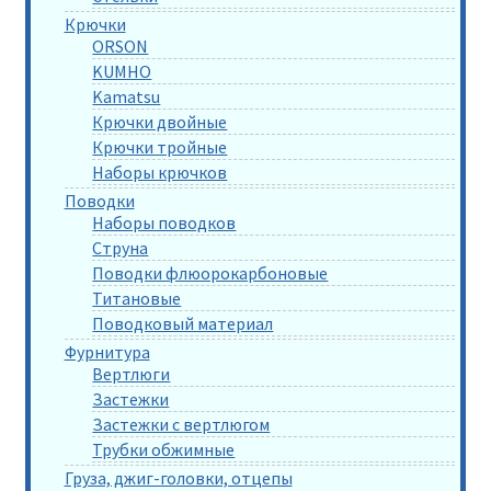
Крючки
ORSON
KUMHO
Kamatsu
Крючки двойные
Крючки тройные
Наборы крючков
Поводки
Наборы поводков
Струна
Поводки флюорокарбоновые
Титановые
Поводковый материал
Фурнитура
Вертлюги
Застежки
Застежки с вертлюгом
Трубки обжимные
Груза, джиг-головки, отцепы