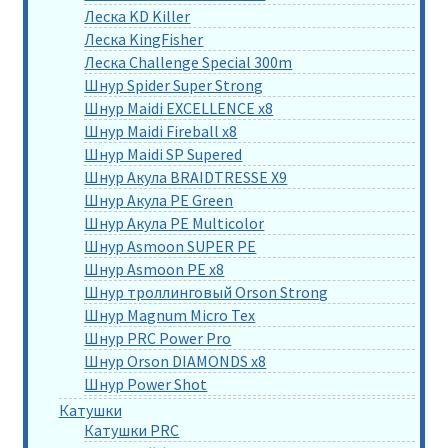
Леска KD Killer
Леска KingFisher
Леска Challenge Special 300m
Шнур Spider Super Strong
Шнур Maidi EXCELLENCE x8
Шнур Maidi Fireball x8
Шнур Maidi SP Supered
Шнур Акула BRAIDTRESSE X9
Шнур Акула PE Green
Шнур Акула PE Multicolor
Шнур Asmoon SUPER PE
Шнур Asmoon PE x8
Шнур троллинговый Orson Strong
Шнур Magnum Micro Tex
Шнур PRC Power Pro
Шнур Orson DIAMONDS x8
Шнур Power Shot
Катушки
Катушки PRC