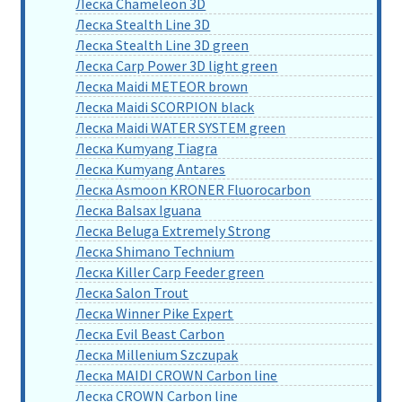
Леска Chameleon 3D
Леска Stealth Line 3D
Леска Stealth Line 3D green
Леска Carp Power 3D light green
Леска Maidi METEOR brown
Леска Maidi SCORPION black
Леска Maidi WATER SYSTEM green
Леска Kumyang Tiagra
Леска Kumyang Antares
Леска Asmoon KRONER Fluorocarbon
Леска Balsax Iguana
Леска Beluga Extremely Strong
Леска Shimano Technium
Леска Killer Carp Feeder green
Леска Salon Trout
Леска Winner Pike Expert
Леска Evil Beast Carbon
Леска Millenium Szczupak
Леска MAIDI CROWN Carbon line
Леска CROWN Carbon line