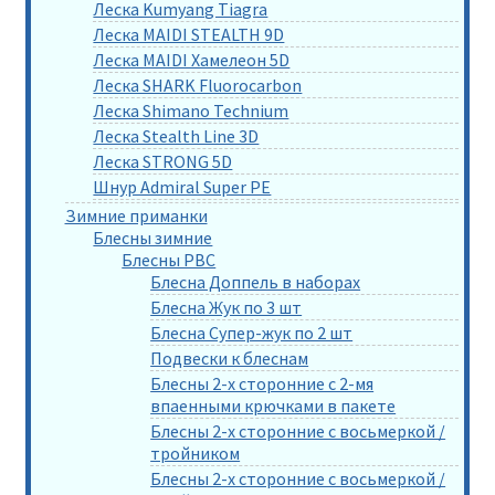
Леска Kumyang Tiagra
Леска MAIDI STEALTH 9D
Леска MAIDI Хамелеон 5D
Леска SHARK Fluorocarbon
Леска Shimano Technium
Леска Stealth Line 3D
Леска STRONG 5D
Шнур Admiral Super PE
Зимние приманки
Блесны зимние
Блесны РВС
Блесна Доппель в наборах
Блесна Жук по 3 шт
Блесна Супер-жук по 2 шт
Подвески к блеснам
Блесны 2-х сторонние с 2-мя
впаенными крючками в пакете
Блесны 2-х сторонние с восьмеркой /
тройником
Блесны 2-х сторонние с восьмеркой /