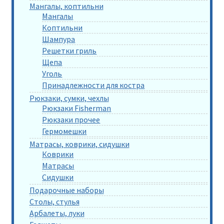
Мангалы, коптильни
Мангалы
Коптильни
Шампура
Решетки гриль
Щепа
Уголь
Принадлежности для костра
Рюкзаки, сумки, чехлы
Рюкзаки Fisherman
Рюкзаки прочее
Гермомешки
Матрасы, коврики, сидушки
Коврики
Матрасы
Сидушки
Подарочные наборы
Столы, стулья
Арбалеты, луки