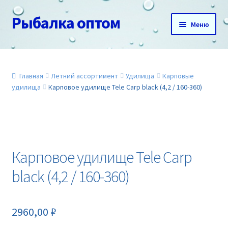
Рыбалка оптом
Перейти
Перейти
Меню
к
к
навигации
содержимому
Главная
О нас
Главная
Летний ассортимент
Удилища
Карповые
удилища
Карповое удилище Tele Carp black (4,2 / 160-360)
Доставка и оплата
Акции
Карповое удилище Tele Carp
Новинки
black (4,2 / 160-360)
Прайс
2960,00
₽
Контакты