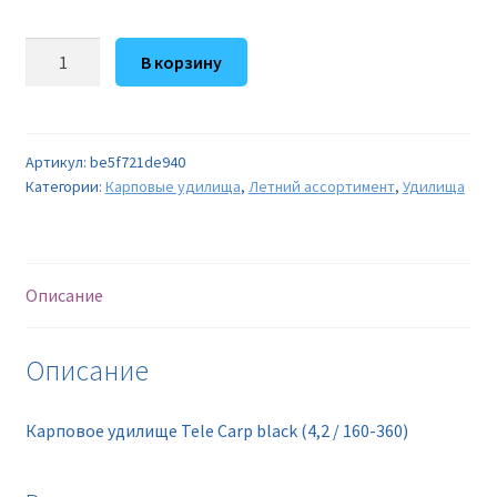
Количество
В корзину
товара
Карповое
удилище
Tele
Артикул:
be5f721de940
Категории:
Карповые удилища
,
Летний ассортимент
,
Удилища
Carp
black
(4,2
/
Описание
160-
360)
Описание
Карповое удилище Tele Carp black (4,2 / 160-360)