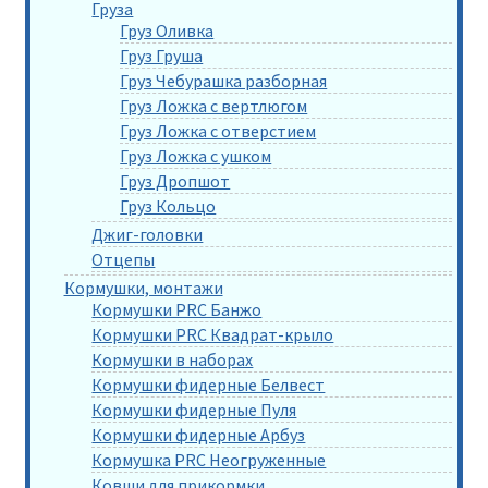
Груза
Груз Оливка
Груз Груша
Груз Чебурашка разборная
Груз Ложка с вертлюгом
Груз Ложка с отверстием
Груз Ложка с ушком
Груз Дропшот
Груз Кольцо
Джиг-головки
Отцепы
Кормушки, монтажи
Кормушки PRC Банжо
Кормушки PRC Квадрат-крыло
Кормушки в наборах
Кормушки фидерные Белвест
Кормушки фидерные Пуля
Кормушки фидерные Арбуз
Кормушка PRC Неогруженные
Ковши для прикормки