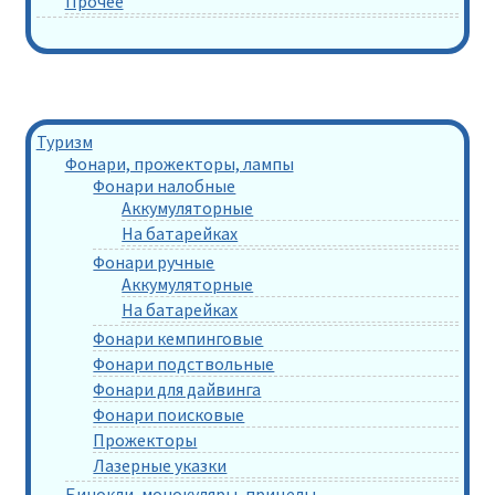
Прочее
Туризм
Фонари, прожекторы, лампы
Фонари налобные
Аккумуляторные
На батарейках
Фонари ручные
Аккумуляторные
На батарейках
Фонари кемпинговые
Фонари подствольные
Фонари для дайвинга
Фонари поисковые
Прожекторы
Лазерные указки
Бинокли, монокуляры, прицелы