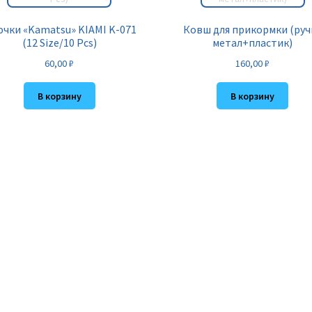
чки «Kamatsu» KIAMI K-071
Ковш для прикормки (руч
(12 Size/10 Pcs)
метал+пластик)
60,00
₽
160,00
₽
В корзину
В корзину