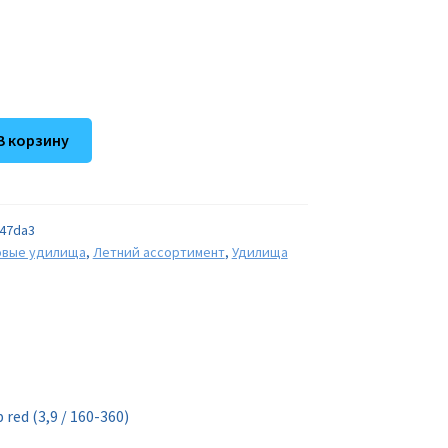
В корзину
47da3
овые удилища
,
Летний ассортимент
,
Удилища
red (3,9 / 160-360)