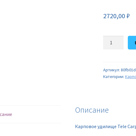
2720,00
₽
Количество
товара
Карповое
удилище
Tele
Артикул:
80fb01d
Категории:
Карп
Carp
red
(3,9
/
160-
Описание
сание
360)
Карповое удилище Tele Carp 