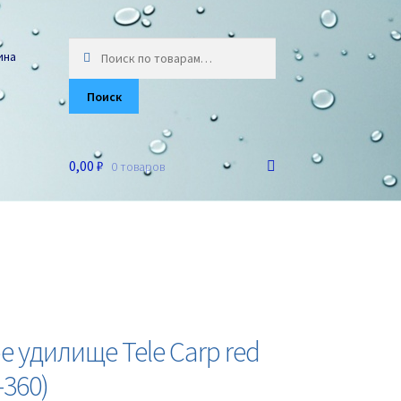
Искать:
ина
Поиск
0,00 ₽
0 товаров
 удилище Tele Carp red
-360)