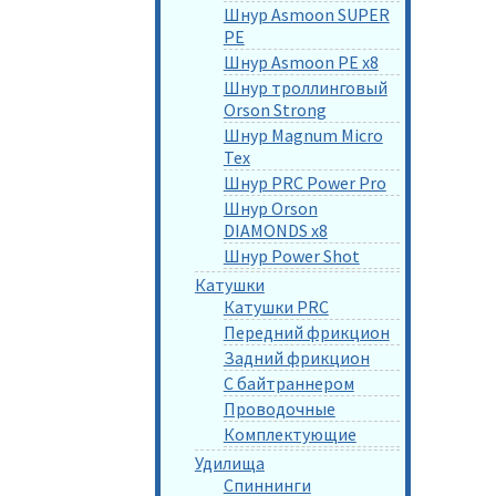
Шнур Asmoon SUPER
PE
Шнур Asmoon PE x8
Шнур троллинговый
Orson Strong
Шнур Magnum Micro
Tex
Шнур PRC Power Pro
Шнур Orson
DIAMONDS x8
Шнур Power Shot
Катушки
Катушки PRC
Передний фрикцион
Задний фрикцион
С байтраннером
Проводочные
Комплектующие
Удилища
Спиннинги