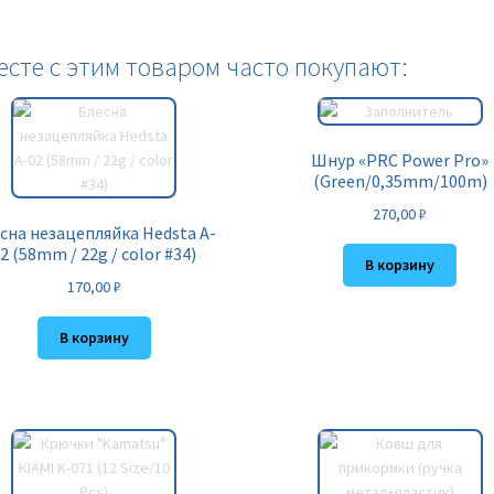
есте с этим товаром часто покупают:
Шнур «PRC Power Pro»
(Green/0,35mm/100m)
270,00
₽
сна незацепляйка Hedsta A-
2 (58mm / 22g / color #34)
В корзину
170,00
₽
В корзину