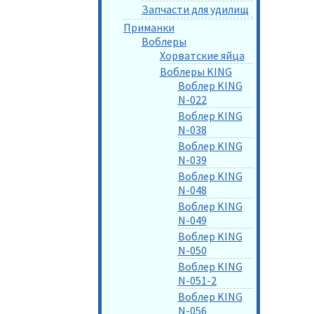
Запчасти для удилищ
Приманки
Воблеры
Хорватские яйца
Воблеры KING
Воблер KING
N-022
Воблер KING
N-038
Воблер KING
N-039
Воблер KING
N-048
Воблер KING
N-049
Воблер KING
N-050
Воблер KING
N-051-2
Воблер KING
N-056