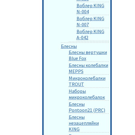
Воблер KING
N-004
Воблер KING
N-007
Воблер KING
A-042
Блесны
Блесны вертушки
Blue Fox
Блесны колебалки
MEPPS
Микроколебалки
TROUT
Наборы
микроколебалок
Блесны
Pontoon21 (PRC)
Блесны
незацепляйки
KING