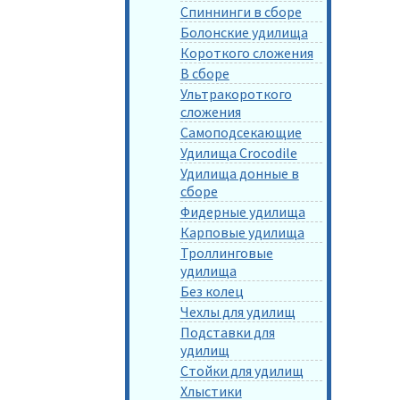
Спиннинги в сборе
Болонские удилища
Короткого сложения
В сборе
Ультракороткого
сложения
Самоподсекающие
Удилища Crocodile
Удилища донные в
сборе
Фидерные удилища
Карповые удилища
Троллинговые
удилища
Без колец
Чехлы для удилищ
Подставки для
удилищ
Стойки для удилищ
Хлыстики