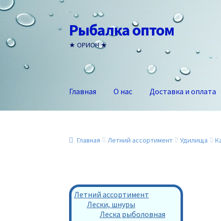
Рыбалка оптом
Перейти
Перейти
к
к
★ ОРИОН ★
навигации
содержимому
Главная
О нас
Доставка и оплата
Главная
Летний ассортимент
Удилища
К
Летний ассортимент
Лески, шнуры
Леска рыболовная