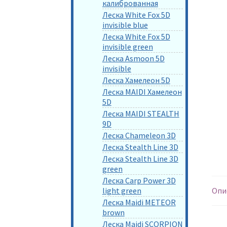
калиброванная
Леска White Fox 5D
invisible blue
Леска White Fox 5D
invisible green
Леска Asmoon 5D
invisible
Леска Хамелеон 5D
Леска MAIDI Хамелеон
5D
Леска MAIDI STEALTH
9D
Леска Chameleon 3D
Леска Stealth Line 3D
Леска Stealth Line 3D
green
Леска Carp Power 3D
light green
Опи
Леска Maidi METEOR
brown
Леска Maidi SCORPION