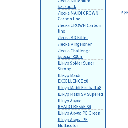
Леска Millenium
Szczupak
Крю
Леска MAIDI CROWN
Carbon line
Леска CROWN Carbon
line
Леска KD Killer
Леска KingFisher
Леска Challenge
Special 300m
Шнур Spider Super
Strong
Шнур Maidi
EXCELLENCE x8
Шнур Maidi Fireball x8
Шнур Maidi SP Supered
Шнур Акула
BRAIDTRESSE X9
Шнур Акула PE Green
Шнур Акула PE
Multicolor