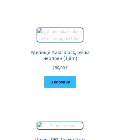
Удилище Maidi black, ручка
неопрен (1,8m)
290,00
₽
В корзину
Шнур «PRC Power Pro»