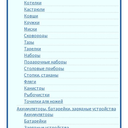
Котелки
Кастрюли
Ковши
Кружки
Миски
Сковороды
Тазы
Тарелки
Наборы
Подарочные наборы
Столовые приборы
Стопки, стаканы
Фляги
Канистры
Рыбочистки
Точилки для ножей
Аккумуляторы, батарейки, зарядные устройства
Аккумуляторы
Батарейки
Зарядные устройства