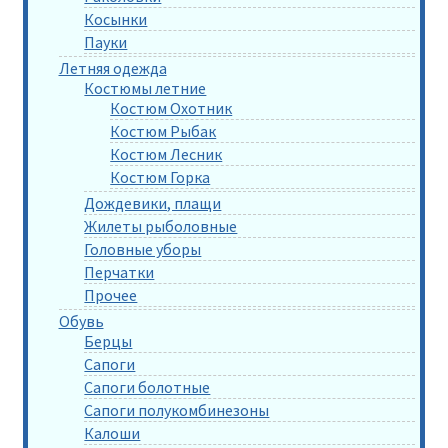
Косынки
Пауки
Летняя одежда
Костюмы летние
Костюм Охотник
Костюм Рыбак
Костюм Лесник
Костюм Горка
Дождевики, плащи
Жилеты рыболовные
Головные уборы
Перчатки
Прочее
Обувь
Берцы
Сапоги
Сапоги болотные
Сапоги полукомбинезоны
Калоши