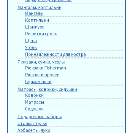
Мангалы, коптильни
Мангалы
Коптильни
Шампура
Решетки гриль
Щепа
Уголь
Принадлежности для костра
Рюкзаки, сумки, чехлы
Рюкзаки Fisherman
Рюкзаки прочее
Гермомешки
Матрасы, коврики, сидушки
Коврики
Матрасы
Сидушки
Подарочные наборы
Столы, стулья
Арбалеты, луки