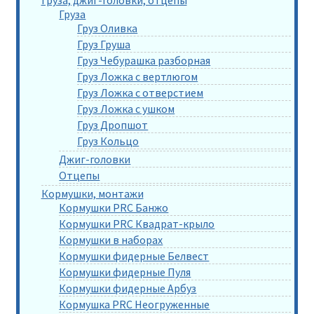
Груза
Груз Оливка
Груз Груша
Груз Чебурашка разборная
Груз Ложка с вертлюгом
Груз Ложка с отверстием
Груз Ложка с ушком
Груз Дропшот
Груз Кольцо
Джиг-головки
Отцепы
Кормушки, монтажи
Кормушки PRC Банжо
Кормушки PRC Квадрат-крыло
Кормушки в наборах
Кормушки фидерные Белвест
Кормушки фидерные Пуля
Кормушки фидерные Арбуз
Кормушка PRC Неогруженные