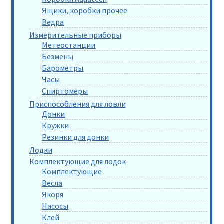
Ящики, коробки прочее
Ведра
Измерительные приборы
Метеостанции
Безмены
Барометры
Часы
Спиртомеры
Приспособления для ловли
Донки
Кружки
Резинки для донки
Лодки
Комплектующие для лодок
Комплектующие
Весла
Якоря
Насосы
Клей