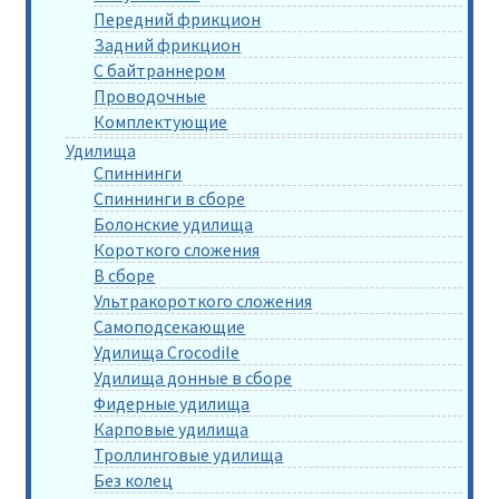
Передний фрикцион
Задний фрикцион
С байтраннером
Проводочные
Комплектующие
Удилища
Спиннинги
Спиннинги в сборе
Болонские удилища
Короткого сложения
В сборе
Ультракороткого сложения
Самоподсекающие
Удилища Crocodile
Удилища донные в сборе
Фидерные удилища
Карповые удилища
Троллинговые удилища
Без колец