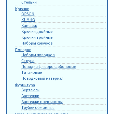
Стельки
Крючки
ORSON
KUMHO
Kamatsu
Крючки двойные
Крючки тройные
Наборы крючков
Поводки
Наборы поводков
Струна
Поводки флюорокарбоновые
Титановые
Поводковый материал
Фурнитура
Вертлюги
Застежки
Застежки с вертлюгом
Трубки обжимные
Груза, джиг-головки, отцепы