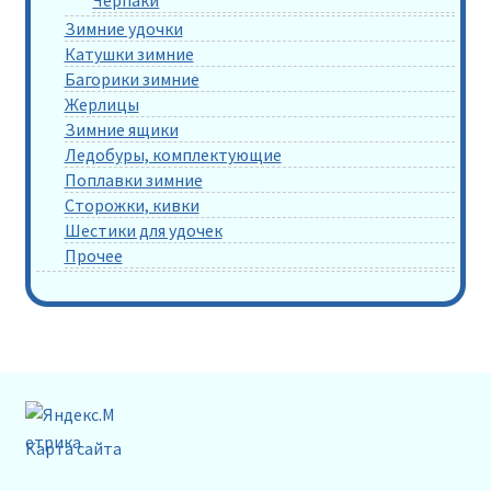
Зимние удочки
Катушки зимние
Багорики зимние
Жерлицы
Зимние ящики
Ледобуры, комплектующие
Поплавки зимние
Сторожки, кивки
Шестики для удочек
Прочее
Карта сайта