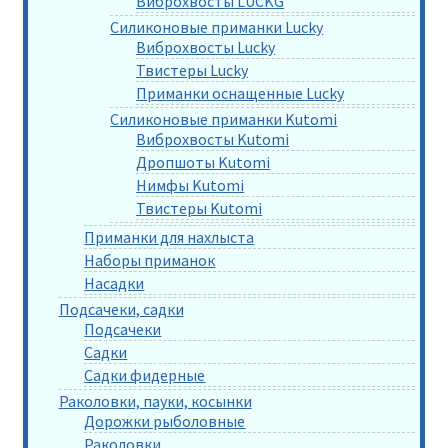
Виброхвосты LUCKG
Силиконовые приманки Lucky
Виброхвосты Lucky
Твистеры Lucky
Приманки оснащенные Lucky
Силиконовые приманки Kutomi
Виброхвосты Kutomi
Дропшоты Kutomi
Нимфы Kutomi
Твистеры Kutomi
Приманки для нахлыста
Наборы приманок
Насадки
Подсачеки, садки
Подсачеки
Садки
Садки фидерные
Раколовки, пауки, косынки
Дорожки рыболовные
Раколовки