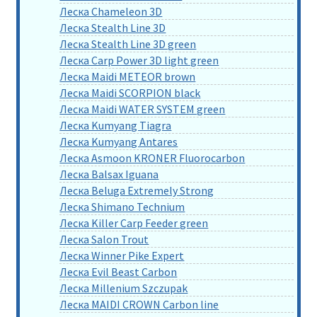
Леска Chameleon 3D
Леска Stealth Line 3D
Леска Stealth Line 3D green
Леска Carp Power 3D light green
Леска Maidi METEOR brown
Леска Maidi SCORPION black
Леска Maidi WATER SYSTEM green
Леска Kumyang Tiagra
Леска Kumyang Antares
Леска Asmoon KRONER Fluorocarbon
Леска Balsax Iguana
Леска Beluga Extremely Strong
Леска Shimano Technium
Леска Killer Carp Feeder green
Леска Salon Trout
Леска Winner Pike Expert
Леска Evil Beast Carbon
Леска Millenium Szczupak
Леска MAIDI CROWN Carbon line