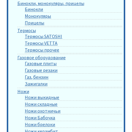
Бинокли, монокуляры, прицелы
Бинокли
Монокуляры
Прицелы
Термосы
Термосы SATOSHI
Термосы VETTA
Термосы прочее
Газовое оборудование
Газовые плиты
Газовые резаки
Газ, бензин
Зажигалки
Ножи
Ножи выкидные
Ножи складные
Ножи охотничьи
Ножи Бабочка
Ножи брелоки
Ножи керамбит