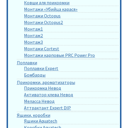
Ковши для прикормки
Монтажи «Убийца карася»
Монтажи Octopus
Монтажи Octopus2
Монтаж1
Монтаж2
Монтаж3
Монтажи Cortest
Монтажи карповые PRC Power Pro
Поплавки
Поплавки Expert
Бомбарды
Прикормки, ароматизаторы
Прикормка Невод
Активатор клева Невод
Меласса Невод
Аттрактант Expert DIP
Ящики, коробки
Ящики Aquatech
Коробки Aquatech