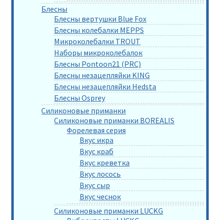
Блесны
Блесны вертушки Blue Fox
Блесны колебалки MEPPS
Микроколебалки TROUT
Наборы микроколебалок
Блесны Pontoon21 (PRC)
Блесны незацепляйки KING
Блесны незацепляйки Hedsta
Блесны Osprey
Силиконовые приманки
Силиконовые приманки BOREALIS
Форелевая серия
Вкус икра
Вкус краб
Вкус креветка
Вкус лосось
Вкус сыр
Вкус чеснок
Силиконовые приманки LUCKG