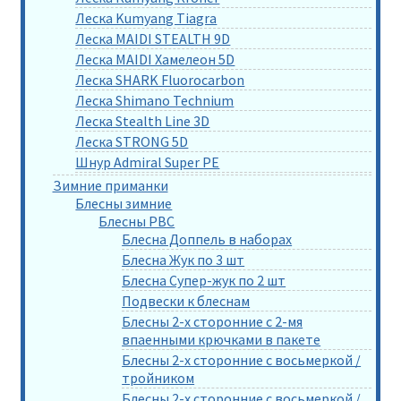
Леска Kumyang Tiagra
Леска MAIDI STEALTH 9D
Леска MAIDI Хамелеон 5D
Леска SHARK Fluorocarbon
Леска Shimano Technium
Леска Stealth Line 3D
Леска STRONG 5D
Шнур Admiral Super PE
Зимние приманки
Блесны зимние
Блесны РВС
Блесна Доппель в наборах
Блесна Жук по 3 шт
Блесна Супер-жук по 2 шт
Подвески к блеснам
Блесны 2-х сторонние с 2-мя
впаенными крючками в пакете
Блесны 2-х сторонние с восьмеркой /
тройником
Блесны 2-х сторонние с восьмеркой /