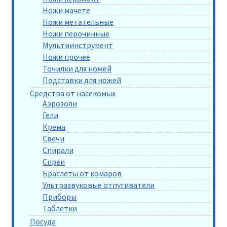
Ножи мачете
Ножи метательные
Ножи перочинные
Мультиинструмент
Ножи прочее
Точилки для ножей
Подставки для ножей
Средства от насекомых
Аэрозоли
Гели
Крема
Свечи
Спирали
Спреи
Браслеты от комаров
Ультразвуковые отпугиватели
Приборы
Таблетки
Посуда