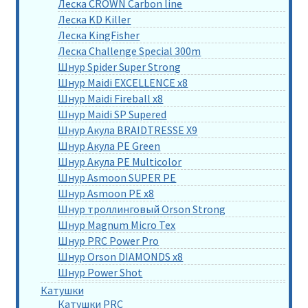
Леска CROWN Carbon line
Леска KD Killer
Леска KingFisher
Леска Challenge Special 300m
Шнур Spider Super Strong
Шнур Maidi EXCELLENCE x8
Шнур Maidi Fireball x8
Шнур Maidi SP Supered
Шнур Акула BRAIDTRESSE X9
Шнур Акула PE Green
Шнур Акула PE Multicolor
Шнур Asmoon SUPER PE
Шнур Asmoon PE x8
Шнур троллинговый Orson Strong
Шнур Magnum Micro Tex
Шнур PRC Power Pro
Шнур Orson DIAMONDS x8
Шнур Power Shot
Катушки
Катушки PRC