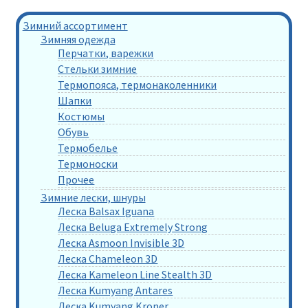
Зимний ассортимент
Зимняя одежда
Перчатки, варежки
Стельки зимние
Термопояса, термонаколенники
Шапки
Костюмы
Обувь
Термобелье
Термоноски
Прочее
Зимние лески, шнуры
Леска Balsax Iguana
Леска Beluga Extremely Strong
Леска Asmoon Invisible 3D
Леска Chameleon 3D
Леска Kameleon Line Stealth 3D
Леска Kumyang Antares
Леска Kumyang Kroner