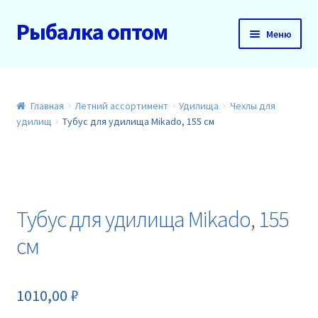
Рыбалка оптом
Перейти
Перейти
Меню
к
к
навигации
содержимому
Главная
О нас
Главная
Летний ассортимент
Удилища
Чехлы для
удилищ
Тубус для удилища Mikado, 155 см
Доставка и оплата
Акции
Тубус для удилища Mikado, 155
Новинки
см
Прайс
1010,00
₽
Контакты