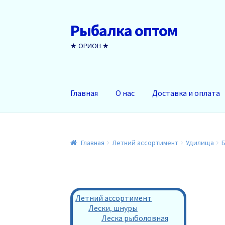
Рыбалка оптом
Перейти
Перейти
к
к
★ ОРИОН ★
навигации
содержимому
Главная
О нас
Доставка и оплата
Главная
Летний ассортимент
Удилища
Летний ассортимент
Лески, шнуры
Леска рыболовная