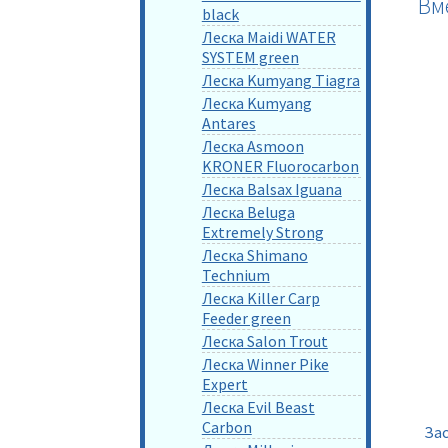
Вм
black
Леска Maidi WATER
SYSTEM green
Леска Kumyang Tiagra
Леска Kumyang
Antares
Леска Asmoon
KRONER Fluorocarbon
Леска Balsax Iguana
Леска Beluga
Extremely Strong
Леска Shimano
Technium
Леска Killer Carp
Feeder green
Леска Salon Trout
Леска Winner Pike
Expert
Леска Evil Beast
Carbon
За