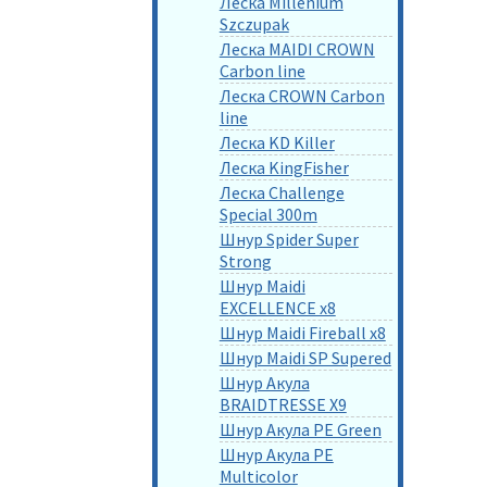
Леска Millenium
Szczupak
Леска MAIDI CROWN
Carbon line
Леска CROWN Carbon
line
Леска KD Killer
Леска KingFisher
Леска Challenge
Special 300m
Шнур Spider Super
Strong
Шнур Maidi
EXCELLENCE x8
Шнур Maidi Fireball x8
Шнур Maidi SP Supered
Шнур Акула
BRAIDTRESSE X9
Шнур Акула PE Green
Шнур Акула PE
Multicolor