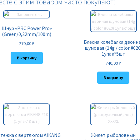
есте с этим товаром часто покупают:
Шнур «PRC Power Pro»
(Green/0,22mm/100m)
Блесна колебалка двойн
270,00
₽
шумовая (14g / color #020
1упак*5шт
В корзину
740,00
₽
В корзину
стежка с вертлюгом AIKANG
Жилет рыболовный