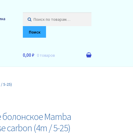
Искать:
ина
Поиск
0,00 ₽
0 товаров
 5-25)
 болонское Mamba
e carbon (4m / 5-25)