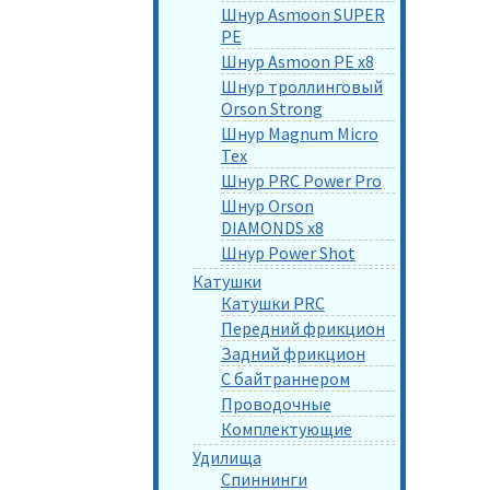
Шнур Asmoon SUPER
PE
Шнур Asmoon PE x8
Шнур троллинговый
Orson Strong
Шнур Magnum Micro
Tex
Шнур PRC Power Pro
Шнур Orson
DIAMONDS x8
Шнур Power Shot
Катушки
Катушки PRC
Передний фрикцион
Задний фрикцион
С байтраннером
Проводочные
Комплектующие
Удилища
Спиннинги