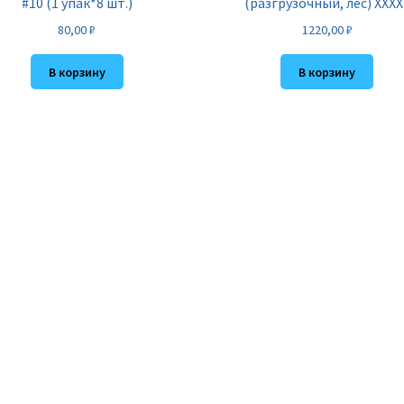
#10 (1 упак*8 шт.)
(разгрузочный, лес) XXXX
80,00
₽
1220,00
₽
В корзину
В корзину