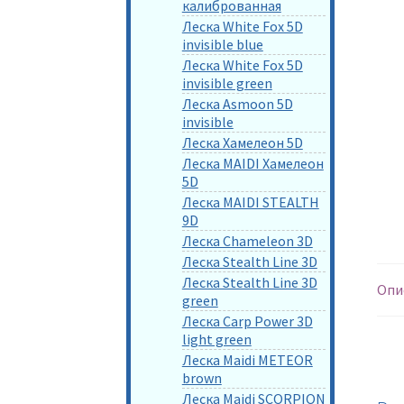
калиброванная
Леска White Fox 5D
invisible blue
Леска White Fox 5D
invisible green
Леска Asmoon 5D
invisible
Леска Хамелеон 5D
Леска MAIDI Хамелеон
5D
Леска MAIDI STEALTH
9D
Леска Chameleon 3D
Леска Stealth Line 3D
Леска Stealth Line 3D
Опи
green
Леска Carp Power 3D
light green
Леска Maidi METEOR
brown
Леска Maidi SCORPION