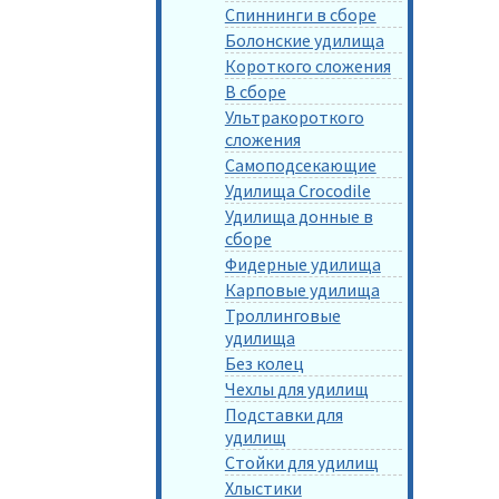
Спиннинги в сборе
Болонские удилища
Короткого сложения
В сборе
Ультракороткого
сложения
Самоподсекающие
Удилища Crocodile
Удилища донные в
сборе
Фидерные удилища
Карповые удилища
Троллинговые
удилища
Без колец
Чехлы для удилищ
Подставки для
удилищ
Стойки для удилищ
Хлыстики