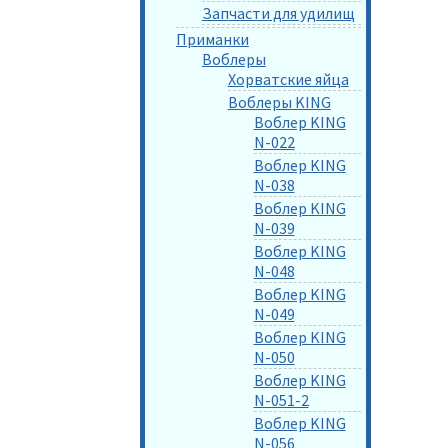
Запчасти для удилищ
Приманки
Воблеры
Хорватские яйца
Воблеры KING
Воблер KING
N-022
Воблер KING
N-038
Воблер KING
N-039
Воблер KING
N-048
Воблер KING
N-049
Воблер KING
N-050
Воблер KING
N-051-2
Воблер KING
N-056