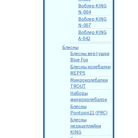
Воблер KING
N-004
Воблер KING
N-007
Воблер KING
A-042
Блесны
Блесны вертушки
Blue Fox
Блесны колебалки
MEPPS
Микроколебалки
TROUT
Наборы
микроколебалок
Блесны
Pontoon21 (PRC)
Блесны
незацепляйки
KING