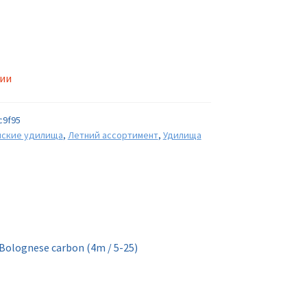
чии
c9f95
нские удилища
,
Летний ассортимент
,
Удилища
olognese carbon (4m / 5-25)