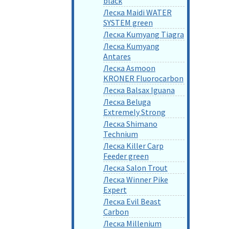
black
Леска Maidi WATER
SYSTEM green
Леска Kumyang Tiagra
Леска Kumyang
Antares
Леска Asmoon
KRONER Fluorocarbon
Леска Balsax Iguana
Леска Beluga
Extremely Strong
Леска Shimano
Technium
Леска Killer Carp
Feeder green
Леска Salon Trout
Леска Winner Pike
Expert
Леска Evil Beast
Carbon
Леска Millenium