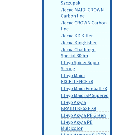
Szczupak
Леска MAIDI CROWN
Carbon line
Леска CROWN Carbon
line
Леска KD Killer
Леска KingFisher
Леска Challenge
Special 300m
Шнур Spider Super
Strong
Шнур Maidi
EXCELLENCE x8
Шнур Maidi Fireball x8
Шнур Maidi SP Supered
Шнур Акула
BRAIDTRESSE X9
Шнур Акула PE Green
Шнур Акула PE
Multicolor
Шнур Asmoon SUPER