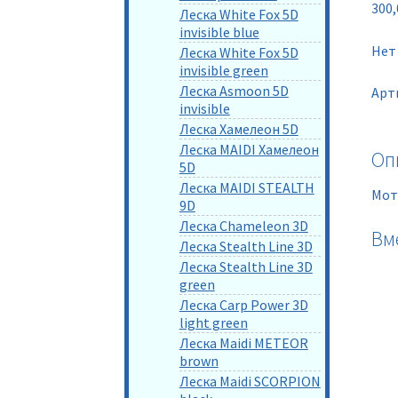
300
Леска White Fox 5D
invisible blue
Нет
Леска White Fox 5D
invisible green
Леска Asmoon 5D
Арт
invisible
Леска Хамелеон 5D
Леска MAIDI Хамелеон
Оп
5D
Леска MAIDI STEALTH
Мот
9D
Леска Chameleon 3D
Вм
Леска Stealth Line 3D
Леска Stealth Line 3D
green
Леска Carp Power 3D
light green
Леска Maidi METEOR
brown
Леска Maidi SCORPION