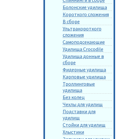
Болонские удилища
Короткого сложения
В сборе
Ультракороткого
сложения
Самоподсекающие
Удилища Crocodile
Удилища донные в
сборе
Фидерные удилища
Карповые удилища
Троллинговые
удилища
Без колец
Чехлы для удилищ
Подставки для
удилищ
Стойки для удилищ
Хлыстики
Запчасти для удилищ