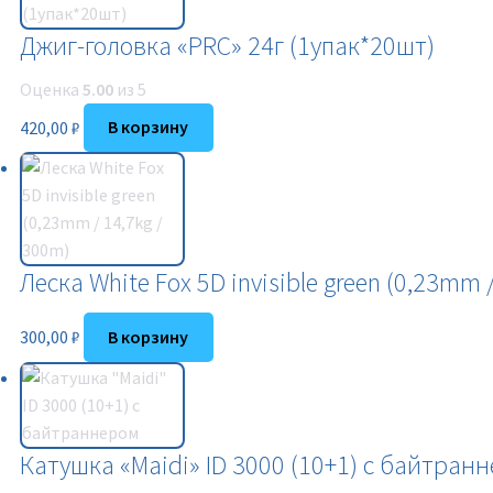
Джиг-головка «PRC» 24г (1упак*20шт)
Оценка
5.00
из 5
420,00
₽
В корзину
Леска White Fox 5D invisible green (0,23mm 
300,00
₽
В корзину
Катушка «Maidi» ID 3000 (10+1) с байтран