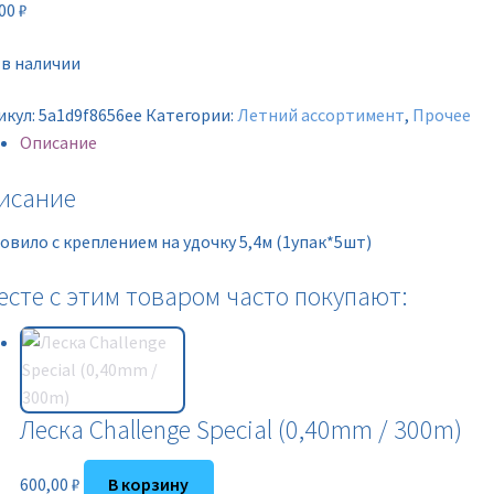
,00
₽
 в наличии
икул:
5a1d9f8656ee
Категории:
Летний ассортимент
,
Прочее
Описание
исание
овило с креплением на удочку 5,4м (1упак*5шт)
есте с этим товаром часто покупают:
Леска Challenge Special (0,40mm / 300m)
600,00
₽
В корзину