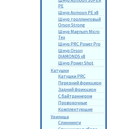
PE
Шнур Asmoon PE x8
Шнур троллинговый
Orson Strong
Шнур Magnum Micro
Tex
Шнур PRC Power Pro
Шнур Orson
DIAMONDS x8
Шнур Power Shot
Катушки
Катушки PRC
Передний фрикцион
Задний фрикцион
С байтраннером
Проводочные
Комплектующие
Удилища
Спиннинги
Спиннинги в сборе