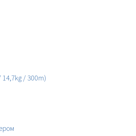
/ 14,7kg / 300m)
нером