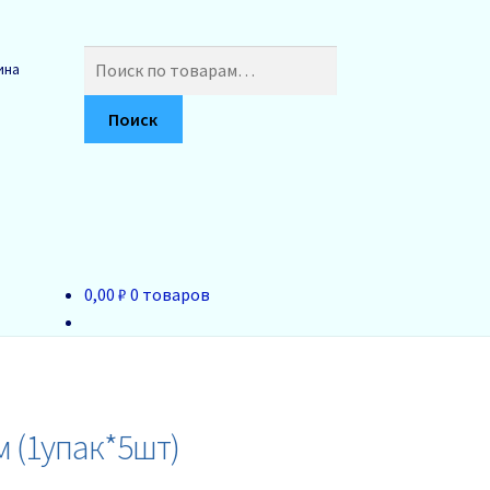
Искать:
ина
Поиск
0,00 ₽
0 товаров
м (1упак*5шт)