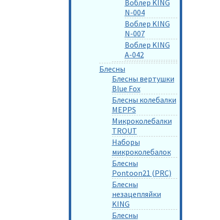
Воблер KING
N-004
Воблер KING
N-007
Воблер KING
A-042
Блесны
Блесны вертушки
Blue Fox
Блесны колебалки
MEPPS
Микроколебалки
TROUT
Наборы
микроколебалок
Блесны
Pontoon21 (PRC)
Блесны
незацепляйки
KING
Блесны