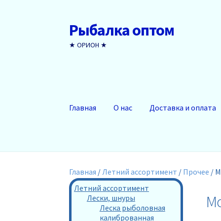
Рыбалка оптом
Перейти
Перейти
к
к
★ ОРИОН ★
навигации
содержимому
Главная
О нас
Доставка и оплата
Главная
/
Летний ассортимент
/
Прочее
/
М
Летний ассортимент
Мо
Лески, шнуры
Леска рыболовная
калиброванная