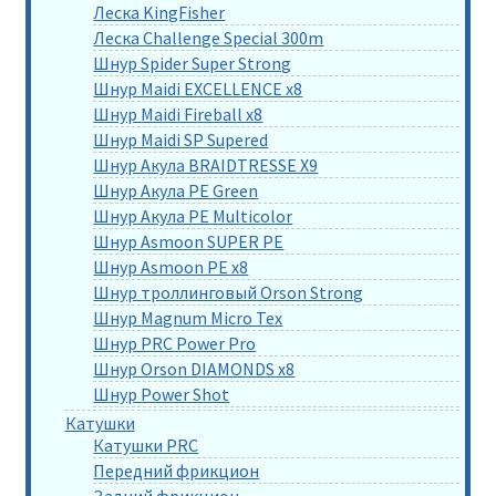
Леска KingFisher
Леска Challenge Special 300m
Шнур Spider Super Strong
Шнур Maidi EXCELLENCE x8
Шнур Maidi Fireball x8
Шнур Maidi SP Supered
Шнур Акула BRAIDTRESSE X9
Шнур Акула PE Green
Шнур Акула PE Multicolor
Шнур Asmoon SUPER PE
Шнур Asmoon PE x8
Шнур троллинговый Orson Strong
Шнур Magnum Micro Tex
Шнур PRC Power Pro
Шнур Orson DIAMONDS x8
Шнур Power Shot
Катушки
Катушки PRC
Передний фрикцион
Задний фрикцион