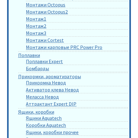
Монтажи Octopus
Монтажи Octopus2
Монтаж1
Монтаж2
Монтаж3
Монтажи Cortest
Монтажи карповые PRC Power Pro
Поплавки
Поплавки Expert
Бомбарды
Прикормки, ароматизаторы
Прикормка Невод
Активатор клева Невод
Меласса Невод
Аттрактант Expert DIP
Ящики, коробки
Ящики Aquatech
Коробки Aquatech
Ящики, коробки прочее