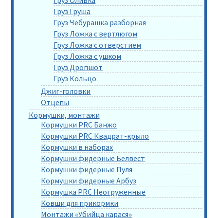
Груз Груша
Груз Чебурашка разборная
Груз Ложка с вертлюгом
Груз Ложка с отверстием
Груз Ложка с ушком
Груз Дропшот
Груз Кольцо
Джиг-головки
Отцепы
Кормушки, монтажи
Кормушки PRC Банжо
Кормушки PRC Квадрат-крыло
Кормушки в наборах
Кормушки фидерные Белвест
Кормушки фидерные Пуля
Кормушки фидерные Арбуз
Кормушка PRC Неогруженные
Ковши для прикормки
Монтажи «Убийца карася»