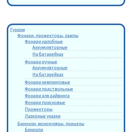
Туризм
Фонари, прожекторы, лампы
Фонари налобные
Аккумуляторные
На батарейках
Фонари ручные
Аккумуляторные
На батарейках
Фонари кемпинговые
Фонари подствольные
Фонари для дайвинга
Фонари поисковые
Прожекторы
Лазерные указки
Бинокли, монокуляры, прицелы
Бинокли