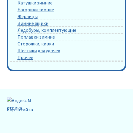
Катушки зимние
Багорики зимние
Жерлицы
Зимние ящики
Ледобуры, комплектующие
Поплавки зимние
Сторожки, кивки
Шестики для удочек
Прочее
Карта сайта