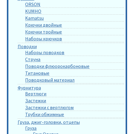
ORSON
KUMHO
Kamatsu
Крючки двойные
Крючки тройные
Наборы крючков
Поводки
Наборы поводков
Струна
Поводки флюорокарбоновые
Титановые
Поводковый материал
Фурнитура
Вертлюги
Застежки
Застежки с вертлюгом
Трубки обжимные
Груза, джиг-головки, отцепы
Груза
Груз Оливка