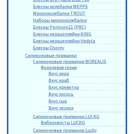
Блесны колебалки MEPPS
Микроколебалки TROUT
Наборы микроколебалок
Блесны Pontoon21 (PRC)
Блесны незацепляйки KING
Блесны незацепляйки Hedsta
Блесны Osprey
Силиконовые приманки
Силиконовые приманки BOREALIS
Форелевая серия
Вкус икра
Вкус краб
Вкус креветка
Вкус лосось
Вкус сыр
Вкус чеснок
Силиконовые приманки LUCKG
Виброхвосты LUCKG
Силиконовые приманки Lucky