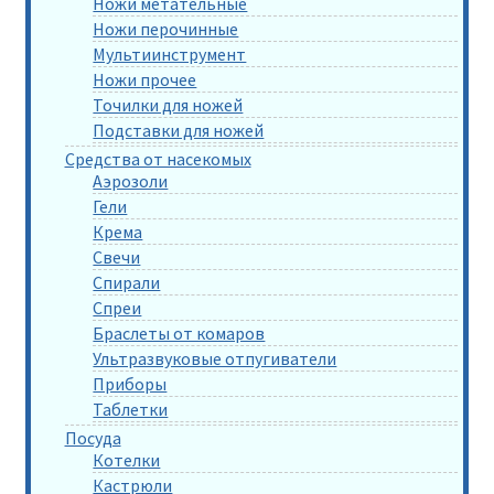
Ножи метательные
Ножи перочинные
Мультиинструмент
Ножи прочее
Точилки для ножей
Подставки для ножей
Средства от насекомых
Аэрозоли
Гели
Крема
Свечи
Спирали
Спреи
Браслеты от комаров
Ультразвуковые отпугиватели
Приборы
Таблетки
Посуда
Котелки
Кастрюли