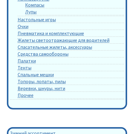
Компасы
Лупы
Настольные игры
Очки
Пневматика и комплектующие
Жилеты светоотражающие для водителей
Спасательные жилеты, аксессуары
Средства самообороны
Палатки
Тенты
Спальные мешки
Топоры, лопаты, пилы
Веревки, шнуры, нити
Прочее
Зимний ассортимент