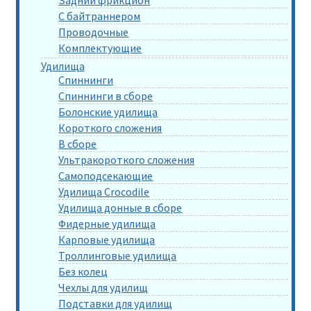
С байтраннером
Проводочные
Комплектующие
Удилища
Спиннинги
Спиннинги в сборе
Болонские удилища
Короткого сложения
В сборе
Ультракороткого сложения
Самоподсекающие
Удилища Crocodile
Удилища донные в сборе
Фидерные удилища
Карповые удилища
Троллинговые удилища
Без колец
Чехлы для удилищ
Подставки для удилищ