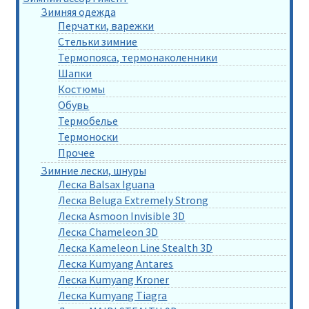
Зимняя одежда
Перчатки, варежки
Стельки зимние
Термопояса, термонаколенники
Шапки
Костюмы
Обувь
Термобелье
Термоноски
Прочее
Зимние лески, шнуры
Леска Balsax Iguana
Леска Beluga Extremely Strong
Леска Asmoon Invisible 3D
Леска Chameleon 3D
Леска Kameleon Line Stealth 3D
Леска Kumyang Antares
Леска Kumyang Kroner
Леска Kumyang Tiagra