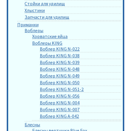
Стойки для удилищ
Хлыстики
Запчасти для удилищ
Приманки
Воблеры
Хорватские яйца
Воблеры KING
Воблер KING N-022
Воблер KING N-038
Воблер KING N-039
Воблер KING N-048
Воблер KING N-049
Воблер KING N-050
Воблер KING N-051-2
Воблер KING N-056
Воблер KING N-004
Воблер KING N-007
Воблер KING A-042
Блесны
Блесны вертушки Blue Fox