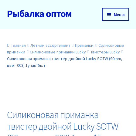
Рыбалка оптом
Перейти
Перейти
Меню
к
к
навигации
содержимому
Главная
О нас
Главная
Летний ассортимент
Приманки
Силиконовые
приманки
Силиконовые приманки Lucky
Твистеры Lucky
Силиконовая приманка твистер двойной Lucky SOTW (90mm,
Доставка и оплата
цвет 003) 1упак*5шт
Акции
Новинки
Прайс
Силиконовая приманка
твистер двойной Lucky SOTW
Контакты