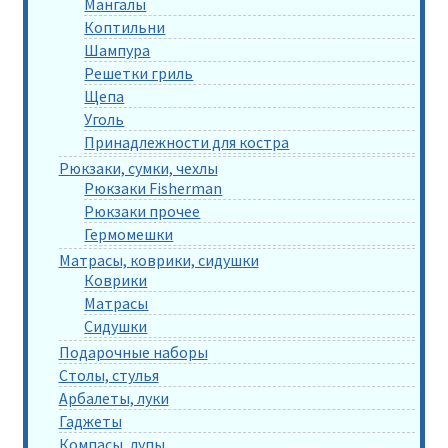
Мангалы
Коптильни
Шампура
Решетки гриль
Щепа
Уголь
Принадлежности для костра
Рюкзаки, сумки, чехлы
Рюкзаки Fisherman
Рюкзаки прочее
Гермомешки
Матрасы, коврики, сидушки
Коврики
Матрасы
Сидушки
Подарочные наборы
Столы, стулья
Арбалеты, луки
Гаджеты
Компасы, лупы