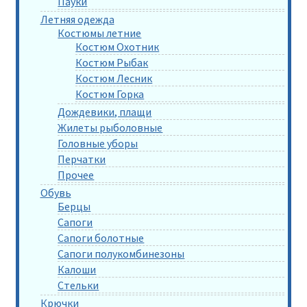
Пауки
Летняя одежда
Костюмы летние
Костюм Охотник
Костюм Рыбак
Костюм Лесник
Костюм Горка
Дождевики, плащи
Жилеты рыболовные
Головные уборы
Перчатки
Прочее
Обувь
Берцы
Сапоги
Сапоги болотные
Сапоги полукомбинезоны
Калоши
Стельки
Крючки