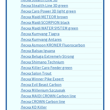
Леска Stealth Line 3D green
Леска Carp Power 3D light green
Леска Maidi METEOR brown
Леска Maidi SCORPION black
Леска Maidi WATER SYSTEM green
Леска Kumyang Tiagra
Леска Kumyang Antares
Леска Asmoon KRONER Fluorocarbon
Леска Balsax Iguana
Леска Beluga Extremely Strong
Леска Shimano Technium
Леска Killer Carp Feeder green
Леска Salon Trout
Леска Winner Pike Expert
Леска Evil Beast Carbon
Леска Millenium Szczupak
Леска MAIDI CROWN Carbon line
Леска CROWN Carbon line
Леска KD Killer