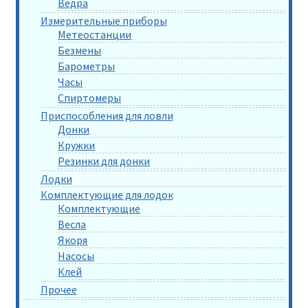
Ведра
Измерительные приборы
Метеостанции
Безмены
Барометры
Часы
Спиртомеры
Приспособления для ловли
Донки
Кружки
Резинки для донки
Лодки
Комплектующие для лодок
Комплектующие
Весла
Якоря
Насосы
Клей
Прочее