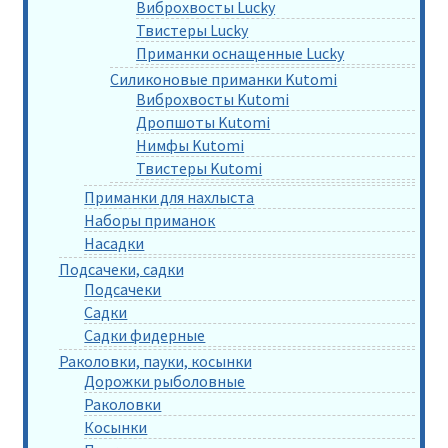
Виброхвосты Lucky
Твистеры Lucky
Приманки оснащенные Lucky
Силиконовые приманки Kutomi
Виброхвосты Kutomi
Дропшоты Kutomi
Нимфы Kutomi
Твистеры Kutomi
Приманки для нахлыста
Наборы приманок
Насадки
Подсачеки, садки
Подсачеки
Садки
Садки фидерные
Раколовки, пауки, косынки
Дорожки рыболовные
Раколовки
Косынки