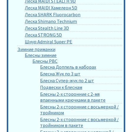
Леска MAIDI STEALTH 9D
Леска MAIDI Хамелеон 5D
Леска SHARK Fluorocarbon
Леска Shimano Technium
Леска Stealth Line 3D
Леска STRONG 5D
Шнур Admiral Super PE
Зимние приманки
Блесны зимние
Блесны РВС
Блесна Доппель в наборах
Блесна Жук по 3 шт
Блесна Супер-жук по 2 шт
Подвески к блеснам
Блесны 2-х сторонние с 2-мя
впаенными крючками в пакете
Блесны 2-х сторонние с восьмеркой /
тройником
Блесны 2-х сторонние с восьмеркой /
тройником в пакете
Блесны 2-х сторонние с цепочкой /