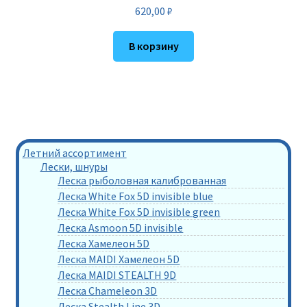
620,00
₽
В корзину
Летний ассортимент
Лески, шнуры
Леска рыболовная калиброванная
Леска White Fox 5D invisible blue
Леска White Fox 5D invisible green
Леска Asmoon 5D invisible
Леска Хамелеон 5D
Леска MAIDI Хамелеон 5D
Леска MAIDI STEALTH 9D
Леска Chameleon 3D
Леска Stealth Line 3D