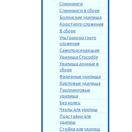
Спиннинги
Спиннинги в сборе
Болонские удилища
Короткого сложения
В сборе
Ультракороткого
сложения
Самоподсекающие
Удилища Crocodile
Удилища донные в
сборе
Фидерные удилища
Карповые удилища
Троллинговые
удилища
Без колец
Чехлы для удилищ
Подставки для
удилищ
Стойки для удилищ