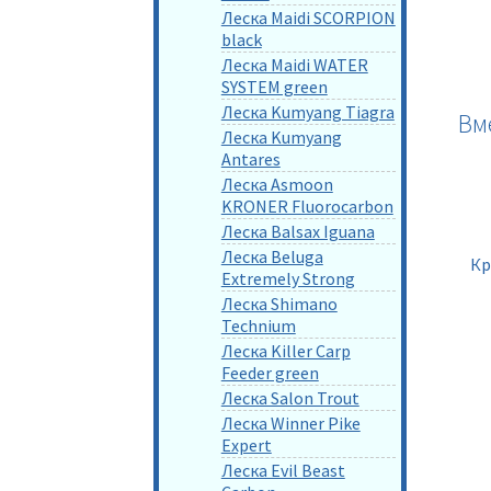
Леска Maidi SCORPION
black
Леска Maidi WATER
SYSTEM green
Леска Kumyang Tiagra
Вм
Леска Kumyang
Antares
Леска Asmoon
KRONER Fluorocarbon
Леска Balsax Iguana
Леска Beluga
Кр
Extremely Strong
Леска Shimano
Technium
Леска Killer Carp
Feeder green
Леска Salon Trout
Леска Winner Pike
Expert
Леска Evil Beast