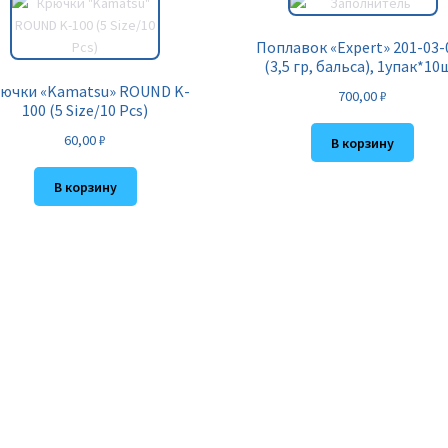
Поплавок «Expert» 201-03-
(3,5 гр, бальса), 1упак*10
ючки «Kamatsu» ROUND K-
700,00
₽
100 (5 Size/10 Pcs)
60,00
₽
В корзину
В корзину