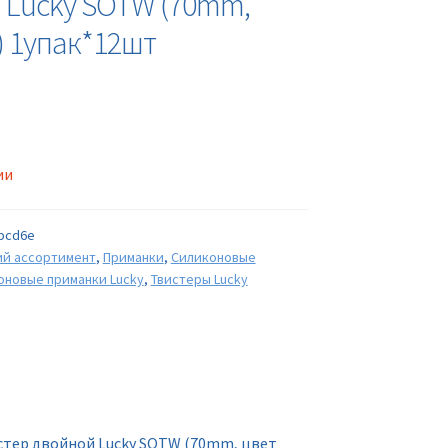
 Lucky SOTW (70mm,
) 1упак*12шт
ии
bcd6e
ий ассортимент
,
Приманки
,
Силиконовые
оновые приманки Lucky
,
Твистеры Lucky
стер двойной Lucky SOTW (70mm, цвет