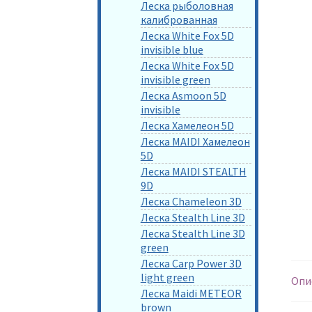
Леска рыболовная
калиброванная
Леска White Fox 5D
invisible blue
Леска White Fox 5D
invisible green
Леска Asmoon 5D
invisible
Леска Хамелеон 5D
Леска MAIDI Хамелеон
5D
Леска MAIDI STEALTH
9D
Леска Chameleon 3D
Леска Stealth Line 3D
Леска Stealth Line 3D
green
Леска Carp Power 3D
light green
Опи
Леска Maidi METEOR
brown