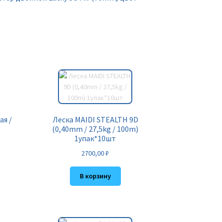
ая /
Леска MAIDI STEALTH 9D
(0,40mm / 27,5kg / 100m)
1упак*10шт
2700,00
₽
В корзину