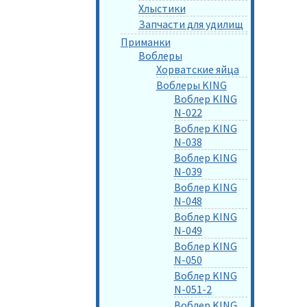
Хлыстики
Запчасти для удилищ
Приманки
Воблеры
Хорватские яйца
Воблеры KING
Воблер KING
N-022
Воблер KING
N-038
Воблер KING
N-039
Воблер KING
N-048
Воблер KING
N-049
Воблер KING
N-050
Воблер KING
N-051-2
Воблер KING