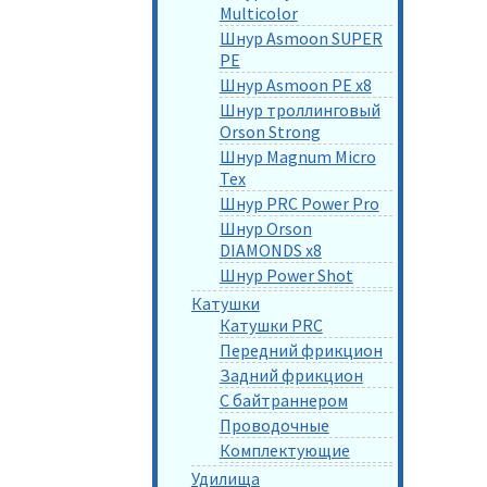
Multicolor
Шнур Asmoon SUPER
PE
Шнур Asmoon PE x8
Шнур троллинговый
Orson Strong
Шнур Magnum Micro
Tex
Шнур PRC Power Pro
Шнур Orson
DIAMONDS x8
Шнур Power Shot
Катушки
Катушки PRC
Передний фрикцион
Задний фрикцион
С байтраннером
Проводочные
Комплектующие
Удилища