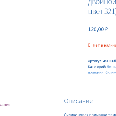
двойной
цвет 321
120,00
₽
Нет в налич
Артикул:
4a1506f
Категорий:
Летн
приманки
,
Силик
Описание
сание
Силиконовая приманка тви