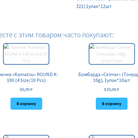
321) 1упак*12шт
есте с этим товаром часто покупают:
ючки «Kamatsu» ROUND K-
Бомбарда «Ceimar» (Тонущ
100 (4 Size/10 Pcs)
10g), 1упак*10шт
60,00
₽
820,00
₽
В корзину
В корзину