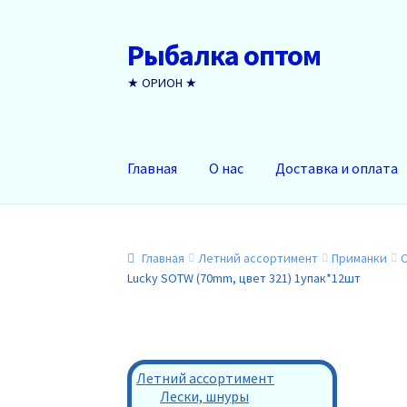
Рыбалка оптом
Перейти
Перейти
к
к
★ ОРИОН ★
навигации
содержимому
Главная
О нас
Доставка и оплата
Главная
Летний ассортимент
Приманки
Lucky SOTW (70mm, цвет 321) 1упак*12шт
Летний ассортимент
Лески, шнуры