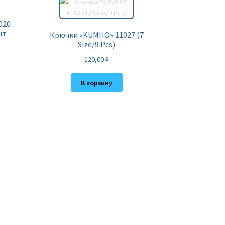
020
шт
Крючки «KUMHO» 11027 (7
Size/9 Pcs)
120,00
₽
В корзину