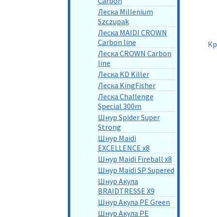
Carbon
Леска Millenium
Szczupak
Леска MAIDI CROWN
Carbon line
Кр
Леска CROWN Carbon
line
Леска KD Killer
Леска KingFisher
Леска Challenge
Special 300m
Шнур Spider Super
Strong
Шнур Maidi
EXCELLENCE x8
Шнур Maidi Fireball x8
Шнур Maidi SP Supered
Шнур Акула
BRAIDTRESSE X9
Шнур Акула PE Green
Шнур Акула PE