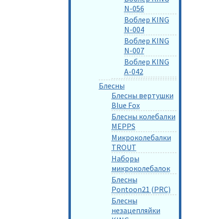
N-056
Воблер KING
N-004
Воблер KING
N-007
Воблер KING
A-042
Блесны
Блесны вертушки
Blue Fox
Блесны колебалки
MEPPS
Микроколебалки
TROUT
Наборы
микроколебалок
Блесны
Pontoon21 (PRC)
Блесны
незацепляйки