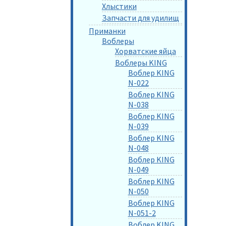
Хлыстики
Запчасти для удилищ
Приманки
Воблеры
Хорватские яйца
Воблеры KING
Воблер KING
N-022
Воблер KING
N-038
Воблер KING
N-039
Воблер KING
N-048
Воблер KING
N-049
Воблер KING
N-050
Воблер KING
N-051-2
Воблер KING