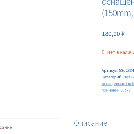
оснащен
(150mm, 
180,00
₽
Нет в налич
Артикул:
58d2334
Категорий:
Летн
оснащенные Luc
приманки Lucky
Описание
сание