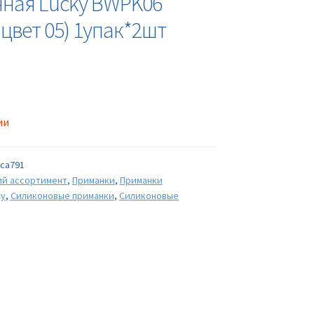
ная Lucky BWPK06
цвет 05) 1упак*2шт
ии
ca791
ий ассортимент
,
Приманки
,
Приманки
ky
,
Силиконовые приманки
,
Силиконовые