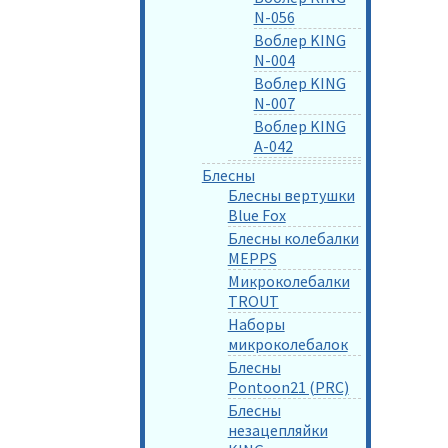
N-056
Воблер KING
N-004
Воблер KING
N-007
Воблер KING
A-042
Блесны
Блесны вертушки
Blue Fox
Блесны колебалки
MEPPS
Микроколебалки
TROUT
Наборы
микроколебалок
Блесны
Pontoon21 (PRC)
Блесны
незацепляйки