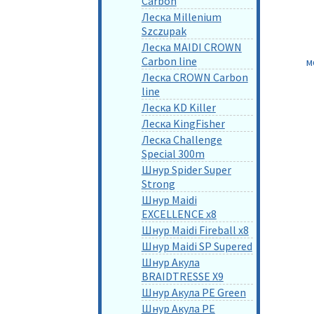
Carbon
Леска Millenium
Szczupak
Леска MAIDI CROWN
Carbon line
м
Леска CROWN Carbon
line
Леска KD Killer
Леска KingFisher
Леска Challenge
Special 300m
Шнур Spider Super
Strong
Шнур Maidi
EXCELLENCE x8
Шнур Maidi Fireball x8
Шнур Maidi SP Supered
Шнур Акула
BRAIDTRESSE X9
Шнур Акула PE Green
Шнур Акула PE