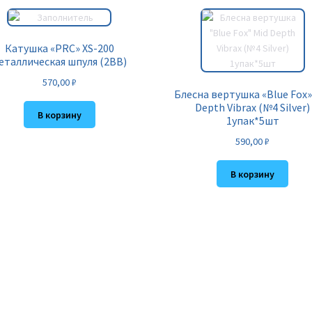
Катушка «PRC» XS-200
еталлическая шпуля (2BB)
570,00
₽
Блесна вертушка «Blue Fox»
Depth Vibrax (№4 Silver)
В корзину
1упак*5шт
590,00
₽
В корзину