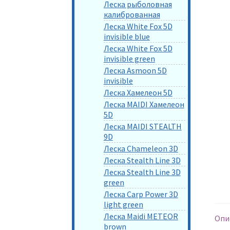
Леска рыболовная
калиброванная
Леска White Fox 5D
invisible blue
Леска White Fox 5D
invisible green
Леска Asmoon 5D
invisible
Леска Хамелеон 5D
Леска MAIDI Хамелеон
5D
Леска MAIDI STEALTH
9D
Леска Chameleon 3D
Леска Stealth Line 3D
Леска Stealth Line 3D
green
Леска Carp Power 3D
light green
Леска Maidi METEOR
Опи
brown