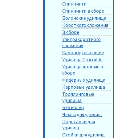
Спиннинги
Спиннинги в сборе
Болонские удилища
Короткого сложения
В сборе
Ультракороткого
сложения
Самоподсекающие
Удилища Crocodile
Удилища донные в
сборе
Фидерные удилища
Карповые удилища
Троллинговые
удилища
Без колец
Чехлы для удилищ
Подставки для
удилищ
Стойки для удилищ