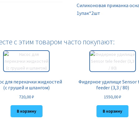
Силиконовая приманка осна
1упак*2шт
есте с этим товаром часто покупают:
ос для перекачки жидкостей
Фидерное удилище Sensor 
(с грушей и шлангом)
feeder (3,3 / 80)
720,00
₽
1550,00
₽
В корзину
В корзину