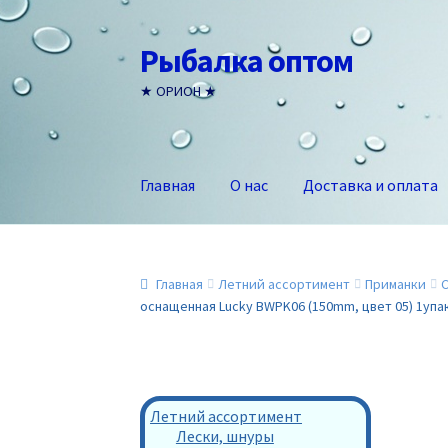
Рыбалка оптом
Перейти
Перейти
к
к
★ ОРИОН ★
навигации
содержимому
Главная
О нас
Доставка и оплата
Главная
Летний ассортимент
Приманки
оснащенная Lucky BWPK06 (150mm, цвет 05) 1упа
Летний ассортимент
Лески, шнуры