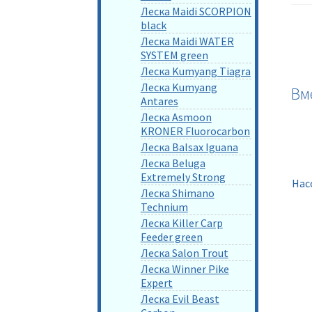
Леска Maidi SCORPION
black
Леска Maidi WATER
SYSTEM green
Леска Kumyang Tiagra
Леска Kumyang
Вм
Antares
Леска Asmoon
KRONER Fluorocarbon
Леска Balsax Iguana
Леска Beluga
Extremely Strong
Нас
Леска Shimano
Technium
Леска Killer Carp
Feeder green
Леска Salon Trout
Леска Winner Pike
Expert
Леска Evil Beast