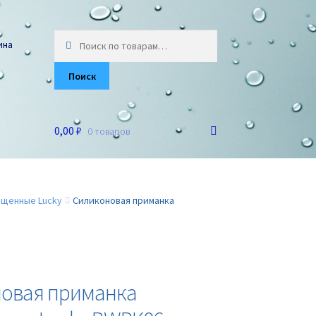
Искать:
ина
Поиск
0,00 ₽
0 товаров
ащенные Lucky
Силиконовая приманка
овая приманка