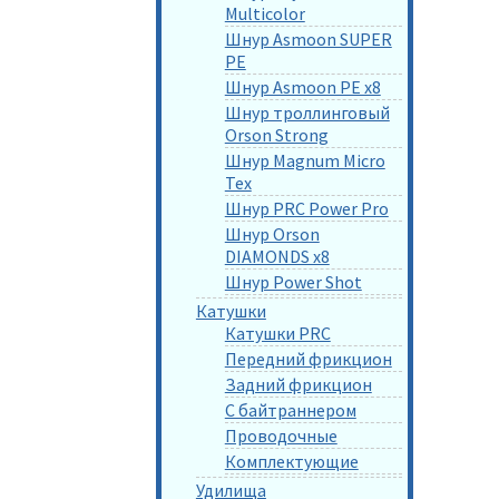
Multicolor
Шнур Asmoon SUPER
PE
Шнур Asmoon PE x8
Шнур троллинговый
Orson Strong
Шнур Magnum Micro
Tex
Шнур PRC Power Pro
Шнур Orson
DIAMONDS x8
Шнур Power Shot
Катушки
Катушки PRC
Передний фрикцион
Задний фрикцион
С байтраннером
Проводочные
Комплектующие
Удилища