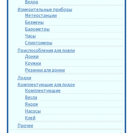
Ведра
Измерительные приборы
Метеостанции
Безмены
Барометры
Часы
Спиртомеры
Приспособления для ловли
Донки
Кружки
Резинки для донки
Лодки
Комплектующие для лодок
Комплектующие
Весла
Якоря
Насосы
Клей
Прочее