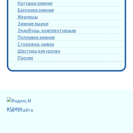
Катушки зимние
Багорики зимние
Жерлицы
Зимние ящики
Ледобуры, комплектующие
Поплавки зимние
Сторожки, кивки
Шестики для удочек
Прочее
Карта сайта