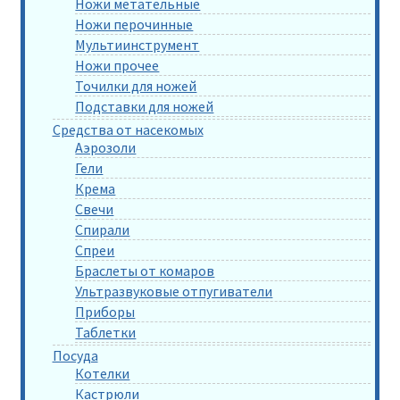
Ножи метательные
Ножи перочинные
Мультиинструмент
Ножи прочее
Точилки для ножей
Подставки для ножей
Средства от насекомых
Аэрозоли
Гели
Крема
Свечи
Спирали
Спреи
Браслеты от комаров
Ультразвуковые отпугиватели
Приборы
Таблетки
Посуда
Котелки
Кастрюли