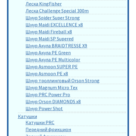
Леска KingFisher
Леска Challenge Special 300m
Шнур Spider Super Strong
Шнур Maidi EXCELLENCE x8
Шнур Maidi Fireball x8
Шнур Maidi SP Supered
Шнур Акула BRAIDTRESSE X9
Шнур Акула PE Green
Шнур Акула PE Multicolor
Шнур Asmoon SUPER PE
Шнур Asmoon PE x8
Шнур троллинговый Orson Strong
Шнур Magnum Micro Tex
Шнур PRC Power Pro
Шнур Orson DIAMONDS x8
Шнур Power Shot
Катушки
Катушки PRC
Передний фрикцион