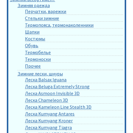
Зимняя одежда
Перчатки, варежки
Стельки зимние
Термопояса, термонаколенники
Шапки
Костюмы
Обувь
Термобелье
Термоноски
Прочее
Зимние лески, шнуры
Леска Balsax Iguana
Леска Beluga Extremely Strong
Леска Asmoon Invisible 3D
Леска Chameleon 3D
Леска Kameleon Line Stealth 3D
Леска Kumyang Antares
Леска Kumyang Kroner
Леска Kumyang Tiagra