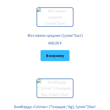
Мотовило среднее (1упак*5шт)
600,00
₽
В корзину
Бомбарда «Ceimar» (Тонущая / 6g), 1упак*10шт