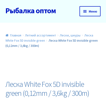
Рыбалка оптом
Перейти
Перейти
Меню
к
к
навигации
содержимому
Главная
О нас
Главная
Летний ассортимент
Лески, шнуры
Леска
White Fox 5D invisible green
Леска White Fox 5D invisible green
(0,12mm / 3,6kg / 300m)
Доставка и оплата
Акции
Новинки
Леска White Fox 5D invisible
Прайс
green (0,12mm / 3,6kg / 300m)
Контакты