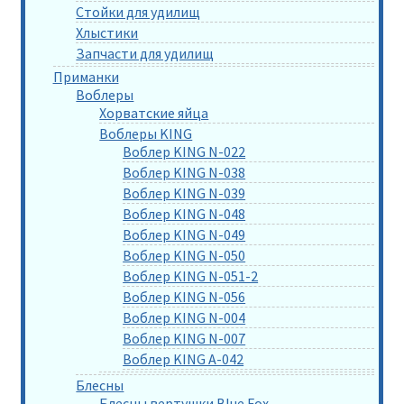
Стойки для удилищ
Хлыстики
Запчасти для удилищ
Приманки
Воблеры
Хорватские яйца
Воблеры KING
Воблер KING N-022
Воблер KING N-038
Воблер KING N-039
Воблер KING N-048
Воблер KING N-049
Воблер KING N-050
Воблер KING N-051-2
Воблер KING N-056
Воблер KING N-004
Воблер KING N-007
Воблер KING A-042
Блесны
Блесны вертушки Blue Fox