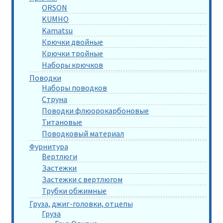
ORSON
KUMHO
Kamatsu
Крючки двойные
Крючки тройные
Наборы крючков
Поводки
Наборы поводков
Струна
Поводки флюорокарбоновые
Титановые
Поводковый материал
Фурнитура
Вертлюги
Застежки
Застежки с вертлюгом
Трубки обжимные
Груза, джиг-головки, отцепы
Груза