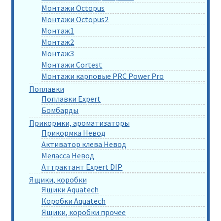
Монтажи Octopus
Монтажи Octopus2
Монтаж1
Монтаж2
Монтаж3
Монтажи Cortest
Монтажи карповые PRC Power Pro
Поплавки
Поплавки Expert
Бомбарды
Прикормки, ароматизаторы
Прикормка Невод
Активатор клева Невод
Меласса Невод
Аттрактант Expert DIP
Ящики, коробки
Ящики Aquatech
Коробки Aquatech
Ящики, коробки прочее