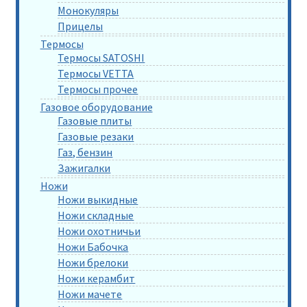
Монокуляры
Прицелы
Термосы
Термосы SATOSHI
Термосы VETTA
Термосы прочее
Газовое оборудование
Газовые плиты
Газовые резаки
Газ, бензин
Зажигалки
Ножи
Ножи выкидные
Ножи складные
Ножи охотничьи
Ножи Бабочка
Ножи брелоки
Ножи керамбит
Ножи мачете