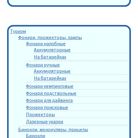
Туризм
Фонари, прожекторы, лампы
Фонари налобные
Аккумуляторные
На батарейках
Фонари ручные
Аккумуляторные
На батарейках
Фонари кемпинговые
Фонари подствольные
Фонари для дайвинга
Фонари поисковые
Прожекторы
Лазерные указки
Бинокли, монокуляры, прицелы
Бинокли