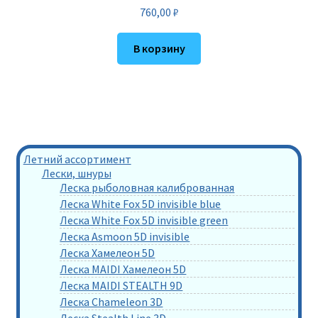
760,00
₽
В корзину
Летний ассортимент
Лески, шнуры
Леска рыболовная калиброванная
Леска White Fox 5D invisible blue
Леска White Fox 5D invisible green
Леска Asmoon 5D invisible
Леска Хамелеон 5D
Леска MAIDI Хамелеон 5D
Леска MAIDI STEALTH 9D
Леска Chameleon 3D
Леска Stealth Line 3D