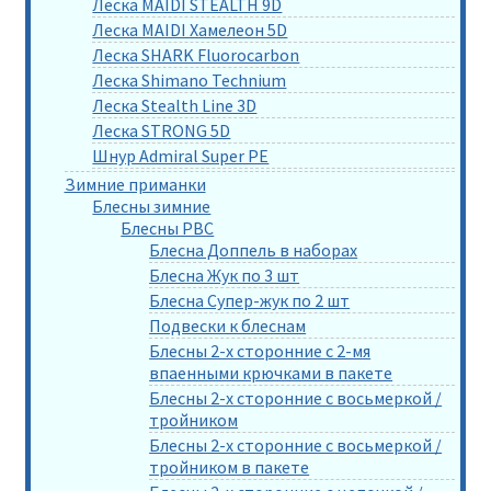
Леска MAIDI STEALTH 9D
Леска MAIDI Хамелеон 5D
Леска SHARK Fluorocarbon
Леска Shimano Technium
Леска Stealth Line 3D
Леска STRONG 5D
Шнур Admiral Super PE
Зимние приманки
Блесны зимние
Блесны РВС
Блесна Доппель в наборах
Блесна Жук по 3 шт
Блесна Супер-жук по 2 шт
Подвески к блеснам
Блесны 2-х сторонние с 2-мя
впаенными крючками в пакете
Блесны 2-х сторонние с восьмеркой /
тройником
Блесны 2-х сторонние с восьмеркой /
тройником в пакете