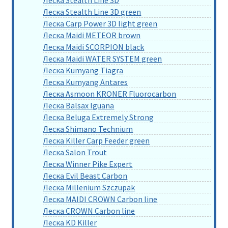
Леска Stealth Line 3D green
Леска Carp Power 3D light green
Леска Maidi METEOR brown
Леска Maidi SCORPION black
Леска Maidi WATER SYSTEM green
Леска Kumyang Tiagra
Леска Kumyang Antares
Леска Asmoon KRONER Fluorocarbon
Леска Balsax Iguana
Леска Beluga Extremely Strong
Леска Shimano Technium
Леска Killer Carp Feeder green
Леска Salon Trout
Леска Winner Pike Expert
Леска Evil Beast Carbon
Леска Millenium Szczupak
Леска MAIDI CROWN Carbon line
Леска CROWN Carbon line
Леска KD Killer