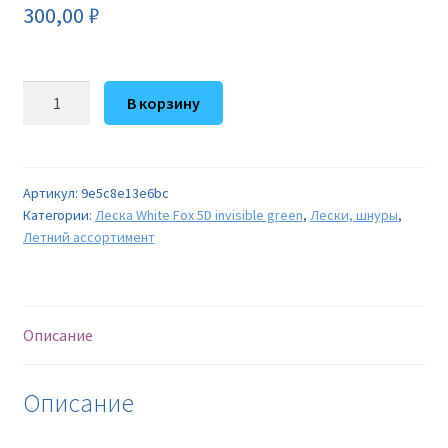
300,00
₽
Количество
В корзину
товара
Леска
White
Fox
Артикул:
9e5c8e13e6bc
Категории:
Леска White Fox 5D invisible green
,
Лески, шнуры
,
5D
Летний ассортимент
invisible
green
(0,12mm
/
Описание
3,6kg
/
300m)
Описание