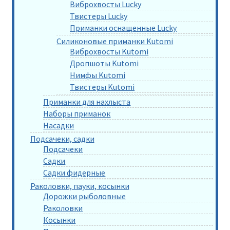
Виброхвосты Lucky
Твистеры Lucky
Приманки оснащенные Lucky
Силиконовые приманки Kutomi
Виброхвосты Kutomi
Дропшоты Kutomi
Нимфы Kutomi
Твистеры Kutomi
Приманки для нахлыста
Наборы приманок
Насадки
Подсачеки, садки
Подсачеки
Садки
Садки фидерные
Раколовки, пауки, косынки
Дорожки рыболовные
Раколовки
Косынки