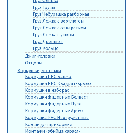
Груз Оливка
Груз Груша
Груз Чебурашка разборная
Груз Ложка с вертлюгом
Груз Ложка с отверстием
Груз Ложка с ушком
Груз Дропшот
Груз Кольцо
Джиг-головки
Отцепы
Кормушки, монтажи
Кормушки PRC Банжо
Кормушки PRC Квадрат-крыло
Кормушки в наборах
Кормушки фидерные Белвест
Кормушки фидерные Пуля
Кормушки фидерные Арбуз
Кормушка PRC Неогруженные
Ковши для прикормки
Монтажи «Убийца карася»