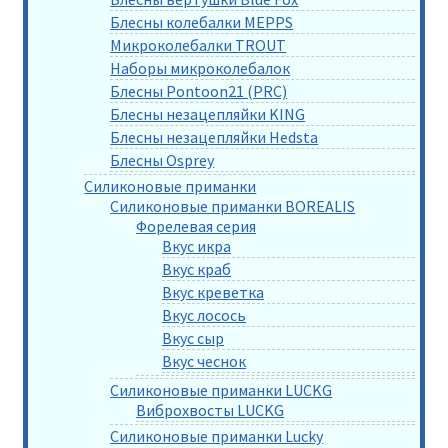
Блесны колебалки MEPPS
Микроколебалки TROUT
Наборы микроколебалок
Блесны Pontoon21 (PRC)
Блесны незацепляйки KING
Блесны незацепляйки Hedsta
Блесны Osprey
Силиконовые приманки
Силиконовые приманки BOREALIS
Форелевая серия
Вкус икра
Вкус краб
Вкус креветка
Вкус лосось
Вкус сыр
Вкус чеснок
Силиконовые приманки LUCKG
Виброхвосты LUCKG
Силиконовые приманки Lucky