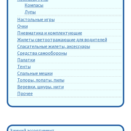
Компасы
Лупы
Настольные игры
Очки
Пневматика и комплектующие
Жилеты светоотражающие для водителей
Спасательные жилеты, аксессуары
Средства самообороны
Палатки
Тенты
Спальные мешки
Топоры, лопаты, пилы
Веревки, шнуры, нити
Прочее
Зимний ассортимент