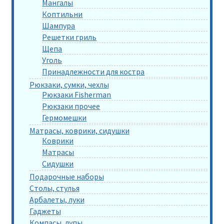
Мангалы
Коптильни
Шампура
Решетки гриль
Щепа
Уголь
Принадлежности для костра
Рюкзаки, сумки, чехлы
Рюкзаки Fisherman
Рюкзаки прочее
Гермомешки
Матрасы, коврики, сидушки
Коврики
Матрасы
Сидушки
Подарочные наборы
Столы, стулья
Арбалеты, луки
Гаджеты
Компасы, лупы