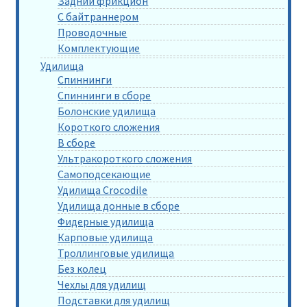
Задний фрикцион
С байтраннером
Проводочные
Комплектующие
Удилища
Спиннинги
Спиннинги в сборе
Болонские удилища
Короткого сложения
В сборе
Ультракороткого сложения
Самоподсекающие
Удилища Crocodile
Удилища донные в сборе
Фидерные удилища
Карповые удилища
Троллинговые удилища
Без колец
Чехлы для удилищ
Подставки для удилищ