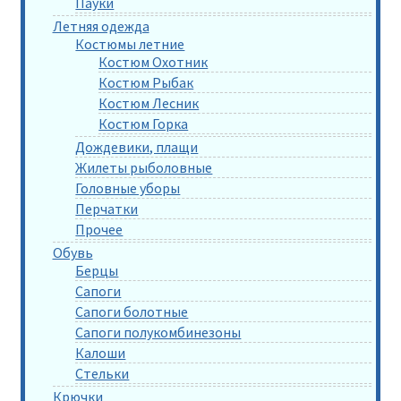
Пауки
Летняя одежда
Костюмы летние
Костюм Охотник
Костюм Рыбак
Костюм Лесник
Костюм Горка
Дождевики, плащи
Жилеты рыболовные
Головные уборы
Перчатки
Прочее
Обувь
Берцы
Сапоги
Сапоги болотные
Сапоги полукомбинезоны
Калоши
Стельки
Крючки