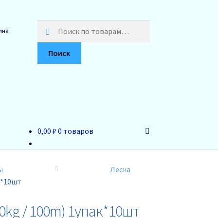
Искать:
ина
Поиск
0,00 ₽
0 товаров
ы
Леска
к*10шт
80kg / 100m) 1упак*10шт