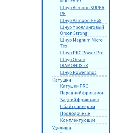
Multicolor
Шнур Asmoon SUPER
PE
Шнур Asmoon PE x8
Шнур троллинговый
Orson Strong
Шнур Magnum Micro
Tex
Шнур PRC Power Pro
Шнур Orson
DIAMONDS x8
Шнур Power Shot
Катушки
Катушки PRC
Передний фрикцион
Задний фрикцион
С байтраннером
Проводочные
Комплектующие
Удилища