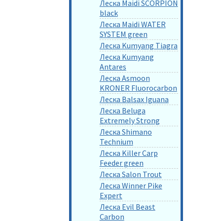
Леска Maidi SCORPION
black
Леска Maidi WATER
SYSTEM green
Леска Kumyang Tiagra
Леска Kumyang
Antares
Леска Asmoon
KRONER Fluorocarbon
Леска Balsax Iguana
Леска Beluga
Extremely Strong
Леска Shimano
Technium
Леска Killer Carp
Feeder green
Леска Salon Trout
Леска Winner Pike
Expert
Леска Evil Beast
Carbon