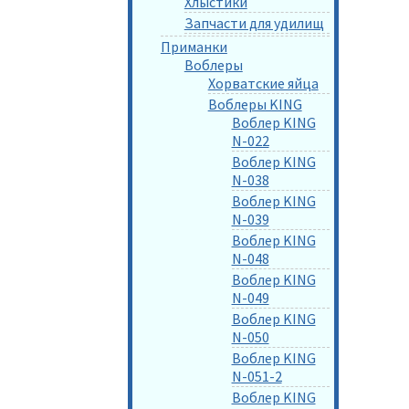
Хлыстики
Запчасти для удилищ
Приманки
Воблеры
Хорватские яйца
Воблеры KING
Воблер KING
N-022
Воблер KING
N-038
Воблер KING
N-039
Воблер KING
N-048
Воблер KING
N-049
Воблер KING
N-050
Воблер KING
N-051-2
Воблер KING