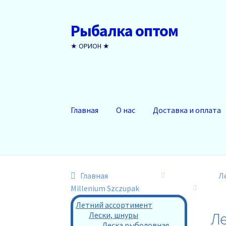
Рыбалка оптом
Перейти
Перейти
к
к
★ ОРИОН ★
навигации
содержимому
Главная
О нас
Доставка и оплата
Главная
Л
Millenium Szczupak
Летний ассортимент
Ле
Лески, шнуры
Леска рыболовная