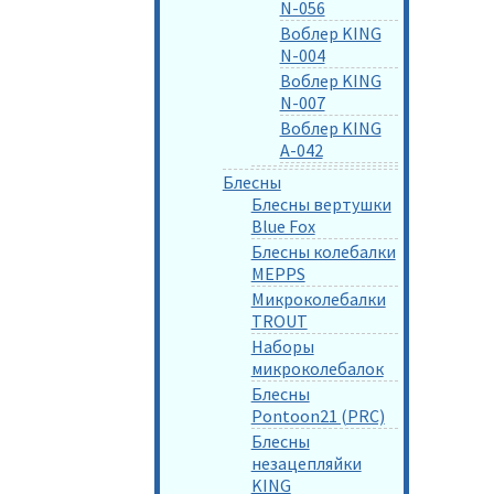
N-056
Воблер KING
N-004
Воблер KING
N-007
Воблер KING
A-042
Блесны
Блесны вертушки
Blue Fox
Блесны колебалки
MEPPS
Микроколебалки
TROUT
Наборы
микроколебалок
Блесны
Pontoon21 (PRC)
Блесны
незацепляйки
KING