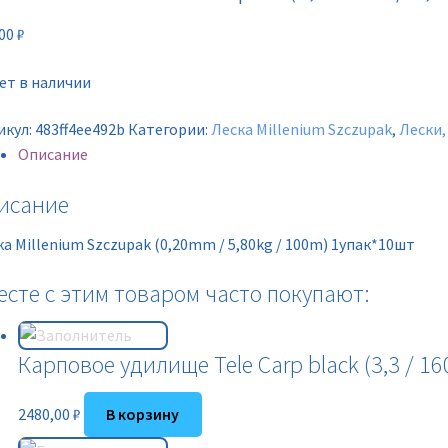
,00
₽
ет в наличии
икул:
483ff4ee492b
Категории:
Леска Millenium Szczupak
,
Лески,
Описание
исание
а Millenium Szczupak (0,20mm / 5,80kg / 100m) 1упак*10шт
есте с этим товаром часто покупают:
Карповое удилище Tele Carp black (3,3 / 16
2480,00
₽
В корзину