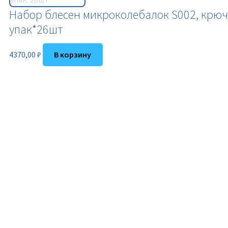
Набор блесен микроколебалок S002, крюч
упак*26шт
4370,00
₽
В корзину