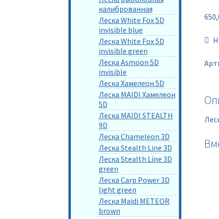
калиброванная
650
Леска White Fox 5D
invisible blue
Н
Леска White Fox 5D
invisible green
Леска Asmoon 5D
Арт
invisible
Леска Хамелеон 5D
Леска MAIDI Хамелеон
Оп
5D
Леска MAIDI STEALTH
Леск
9D
Леска Chameleon 3D
Вм
Леска Stealth Line 3D
Леска Stealth Line 3D
green
Леска Carp Power 3D
light green
Леска Maidi METEOR
brown