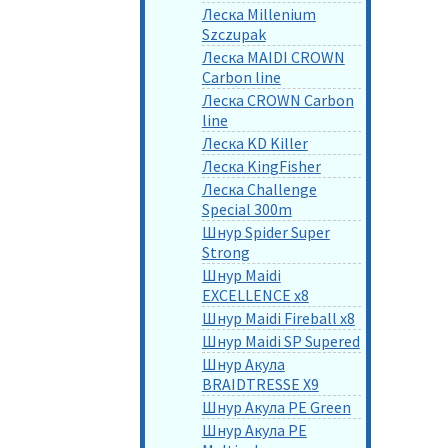
Леска Millenium
Szczupak
Леска MAIDI CROWN
Carbon line
Леска CROWN Carbon
line
Леска KD Killer
Леска KingFisher
Леска Challenge
Special 300m
Шнур Spider Super
Strong
Шнур Maidi
EXCELLENCE x8
Шнур Maidi Fireball x8
Шнур Maidi SP Supered
Шнур Акула
BRAIDTRESSE X9
Шнур Акула PE Green
Шнур Акула PE