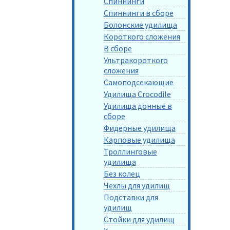
Спиннинги
Спиннинги в сборе
Болонские удилища
Короткого сложения
В сборе
Ультракороткого
сложения
Самоподсекающие
Удилища Crocodile
Удилища донные в
сборе
Фидерные удилища
Карповые удилища
Троллинговые
удилища
Без колец
Чехлы для удилищ
Подставки для
удилищ
Стойки для удилищ