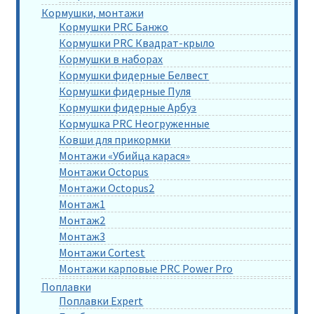
Кормушки, монтажи
Кормушки PRC Банжо
Кормушки PRC Квадрат-крыло
Кормушки в наборах
Кормушки фидерные Белвест
Кормушки фидерные Пуля
Кормушки фидерные Арбуз
Кормушка PRC Неогруженные
Ковши для прикормки
Монтажи «Убийца карася»
Монтажи Octopus
Монтажи Octopus2
Монтаж1
Монтаж2
Монтаж3
Монтажи Cortest
Монтажи карповые PRC Power Pro
Поплавки
Поплавки Expert