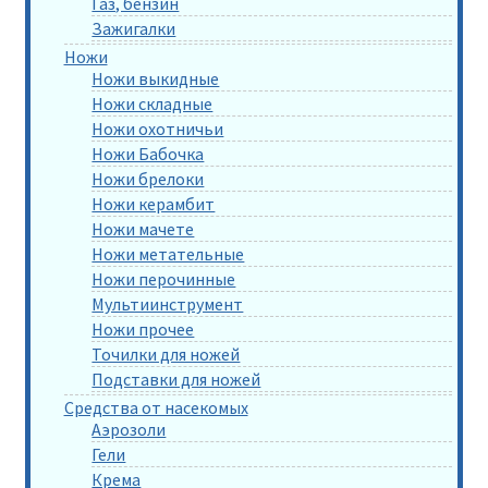
Газ, бензин
Зажигалки
Ножи
Ножи выкидные
Ножи складные
Ножи охотничьи
Ножи Бабочка
Ножи брелоки
Ножи керамбит
Ножи мачете
Ножи метательные
Ножи перочинные
Мультиинструмент
Ножи прочее
Точилки для ножей
Подставки для ножей
Средства от насекомых
Аэрозоли
Гели
Крема