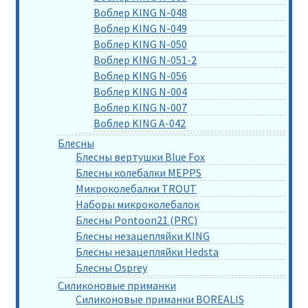
Воблер KING N-048
Воблер KING N-049
Воблер KING N-050
Воблер KING N-051-2
Воблер KING N-056
Воблер KING N-004
Воблер KING N-007
Воблер KING A-042
Блесны
Блесны вертушки Blue Fox
Блесны колебалки MEPPS
Микроколебалки TROUT
Наборы микроколебалок
Блесны Pontoon21 (PRC)
Блесны незацепляйки KING
Блесны незацепляйки Hedsta
Блесны Osprey
Силиконовые приманки
Силиконовые приманки BOREALIS