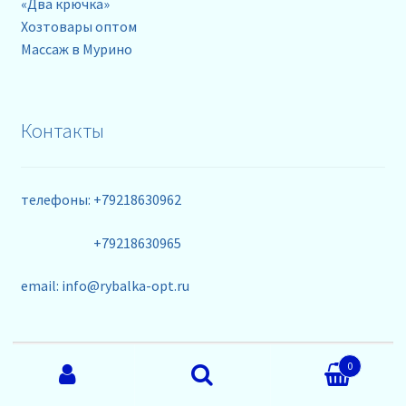
«Два крючка»
Хозтовары оптом
Массаж в Мурино
Контакты
телефоны: +79218630962
+79218630965
email: info@rybalka-opt.ru
Искать:
0
© ★ Орион ★ - интернет магазин недорогих
Поиск