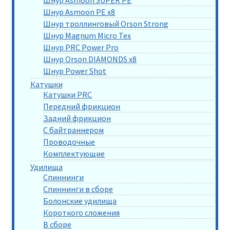
Шнур Asmoon PE x8
Шнур троллинговый Orson Strong
Шнур Magnum Micro Tex
Шнур PRC Power Pro
Шнур Orson DIAMONDS x8
Шнур Power Shot
Катушки
Катушки PRC
Передний фрикцион
Задний фрикцион
С байтраннером
Проводочные
Комплектующие
Удилища
Спиннинги
Спиннинги в сборе
Болонские удилища
Короткого сложения
В сборе