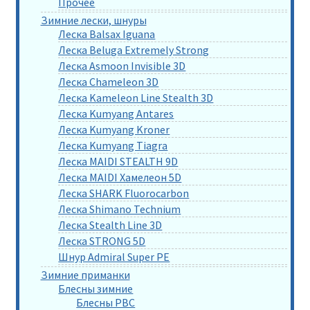
Прочее
Зимние лески, шнуры
Леска Balsax Iguana
Леска Beluga Extremely Strong
Леска Asmoon Invisible 3D
Леска Chameleon 3D
Леска Kameleon Line Stealth 3D
Леска Kumyang Antares
Леска Kumyang Kroner
Леска Kumyang Tiagra
Леска MAIDI STEALTH 9D
Леска MAIDI Хамелеон 5D
Леска SHARK Fluorocarbon
Леска Shimano Technium
Леска Stealth Line 3D
Леска STRONG 5D
Шнур Admiral Super PE
Зимние приманки
Блесны зимние
Блесны РВС