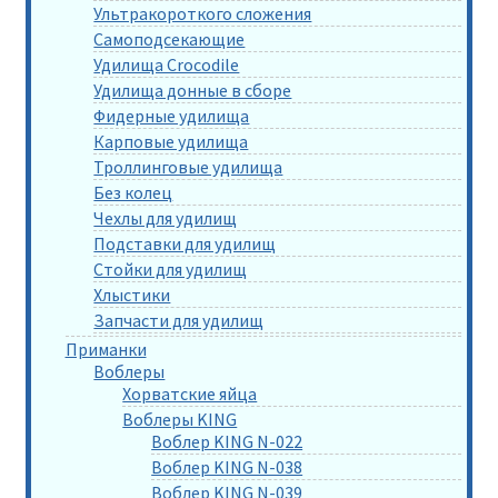
Ультракороткого сложения
Самоподсекающие
Удилища Crocodile
Удилища донные в сборе
Фидерные удилища
Карповые удилища
Троллинговые удилища
Без колец
Чехлы для удилищ
Подставки для удилищ
Стойки для удилищ
Хлыстики
Запчасти для удилищ
Приманки
Воблеры
Хорватские яйца
Воблеры KING
Воблер KING N-022
Воблер KING N-038
Воблер KING N-039