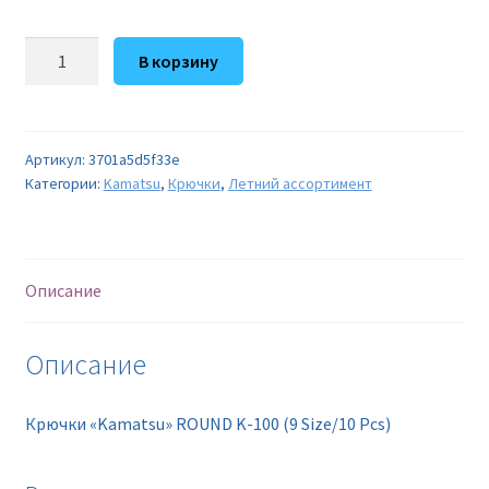
Количество
В корзину
товара
Крючки
"Kamatsu"
ROUND
Артикул:
3701a5d5f33e
Категории:
Kamatsu
,
Крючки
,
Летний ассортимент
K-
100
(9
Size/10
Описание
Pcs)
Описание
Крючки «Kamatsu» ROUND K-100 (9 Size/10 Pcs)