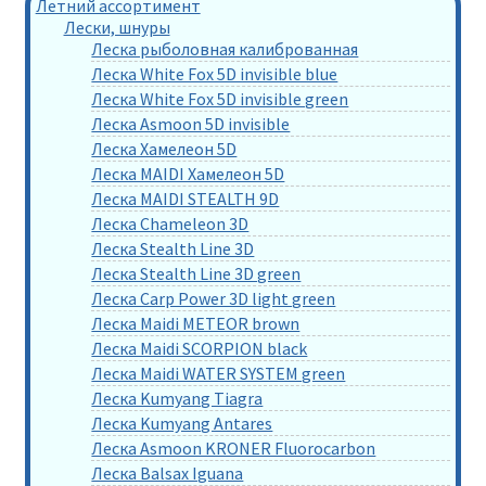
Летний ассортимент
Лески, шнуры
Леска рыболовная калиброванная
Леска White Fox 5D invisible blue
Леска White Fox 5D invisible green
Леска Asmoon 5D invisible
Леска Хамелеон 5D
Леска MAIDI Хамелеон 5D
Леска MAIDI STEALTH 9D
Леска Chameleon 3D
Леска Stealth Line 3D
Леска Stealth Line 3D green
Леска Carp Power 3D light green
Леска Maidi METEOR brown
Леска Maidi SCORPION black
Леска Maidi WATER SYSTEM green
Леска Kumyang Tiagra
Леска Kumyang Antares
Леска Asmoon KRONER Fluorocarbon
Леска Balsax Iguana