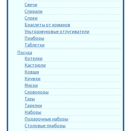
Свечи
Спирали
Спреи
Браслеты от комаров
Ультразвуковые отпугиватели
Приборы
Таблетки
Посуда
Котелки
Кастрюли
Ковши
Кружки
Миски
Сковороды
Тазы
Тарелки
Наборы
Подарочные наборы
Столовые приборы