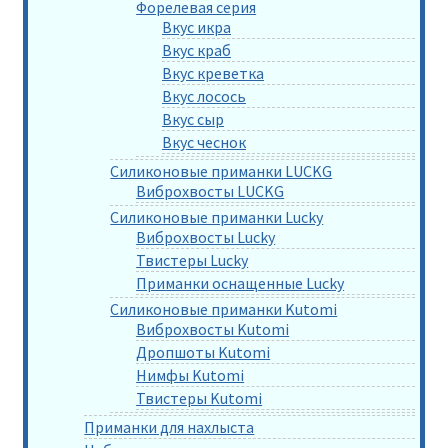
Форелевая серия
Вкус икра
Вкус краб
Вкус креветка
Вкус лосось
Вкус сыр
Вкус чеснок
Силиконовые приманки LUCKG
Виброхвосты LUCKG
Силиконовые приманки Lucky
Виброхвосты Lucky
Твистеры Lucky
Приманки оснащенные Lucky
Силиконовые приманки Kutomi
Виброхвосты Kutomi
Дропшоты Kutomi
Нимфы Kutomi
Твистеры Kutomi
Приманки для нахлыста