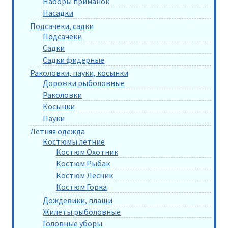
Наборы приманок
Насадки
Подсачеки, садки
Подсачеки
Садки
Садки фидерные
Раколовки, пауки, косынки
Дорожки рыболовные
Раколовки
Косынки
Пауки
Летняя одежда
Костюмы летние
Костюм Охотник
Костюм Рыбак
Костюм Лесник
Костюм Горка
Дождевики, плащи
Жилеты рыболовные
Головные уборы