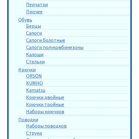
Перчатки
Прочее
Обувь
Берцы
Сапоги
Сапоги болотные
Сапоги полукомбинезоны
Калоши
Стельки
Крючки
ORSON
KUMHO
Kamatsu
Крючки двойные
Крючки тройные
Наборы крючков
Поводки
Наборы поводков
Струна