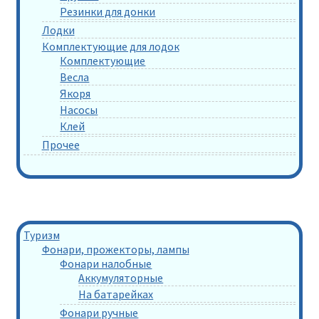
Резинки для донки
Лодки
Комплектующие для лодок
Комплектующие
Весла
Якоря
Насосы
Клей
Прочее
Туризм
Фонари, прожекторы, лампы
Фонари налобные
Аккумуляторные
На батарейках
Фонари ручные