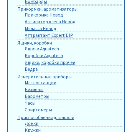
Бомбарды
Прикормки, ароматизаторы
Прикормка Невод
Активатор клева Невод
Меласса Невод
Аттрактант Expert DIP
Ящики, коробки
Ящики Aquatech
Коробки Aquatech
Ящики, коробки прочее
Ведра
Измерительные приборы
Метеостанции
Безмены
Барометры
Часы
Спиртомеры
Приспособления для ловли
Донки
Кружки