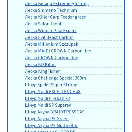
Леска Beluga Extremely Strong
Леска Shimano Technium
Леска Killer Carp Feeder green
Леска Salon Trout
Леска Winner Pike Expert
Леска Evil Beast Carbon
Леска Millenium Szczupak
Леска MAIDI CROWN Carbon line
Леска CROWN Carbon line
Леска KD Killer
Леска KingFisher
Леска Challenge Special 300m
Шнур Spider Super Strong
Шнур Maidi EXCELLENCE x8
Шнур Maidi Fireball x8
Шнур Maidi SP Supered
Шнур Акула BRAIDTRESSE X9
Шнур Акула PE Green
Шнур Акула PE Multicolor
Шнур Asmoon SUPER PE