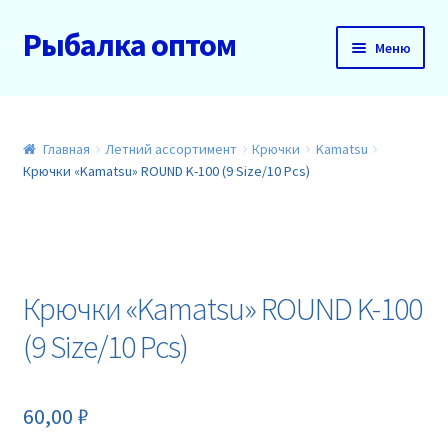
Рыбалка оптом
Перейти
Перейти
Меню
к
к
навигации
содержимому
Главная
О нас
Главная
Летний ассортимент
Крючки
Kamatsu
Крючки «Kamatsu» ROUND K-100 (9 Size/10 Pcs)
Доставка и оплата
Акции
Крючки «Kamatsu» ROUND K-100
Новинки
(9 Size/10 Pcs)
Прайс
60,00
₽
Контакты