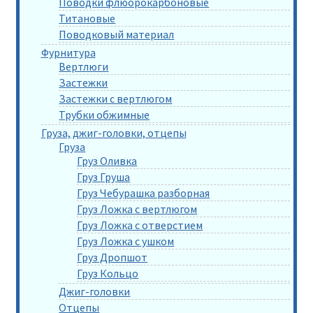
Поводки флюорокарбоновые
Титановые
Поводковый материал
Фурнитура
Вертлюги
Застежки
Застежки с вертлюгом
Трубки обжимные
Груза, джиг-головки, отцепы
Груза
Груз Оливка
Груз Груша
Груз Чебурашка разборная
Груз Ложка с вертлюгом
Груз Ложка с отверстием
Груз Ложка с ушком
Груз Дропшот
Груз Кольцо
Джиг-головки
Отцепы