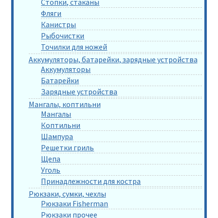
Стопки, стаканы
Фляги
Канистры
Рыбочистки
Точилки для ножей
Аккумуляторы, батарейки, зарядные устройства
Аккумуляторы
Батарейки
Зарядные устройства
Мангалы, коптильни
Мангалы
Коптильни
Шампура
Решетки гриль
Щепа
Уголь
Принадлежности для костра
Рюкзаки, сумки, чехлы
Рюкзаки Fisherman
Рюкзаки прочее