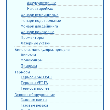
Аккумуляторные
На батарейках
Фонари кемпинговые
Фонари подствольные
Фонари для дайвинга
Фонари поисковые
Прожекторы
Лазерные указки
Бинокли, монокуляры, прицелы
Бинокли
Монокуляры
Прицелы
Термосы
Термосы SATOSHI
Термосы VETTA
Термосы прочее
Газовое оборудование
Газовые плиты
Газовые резаки