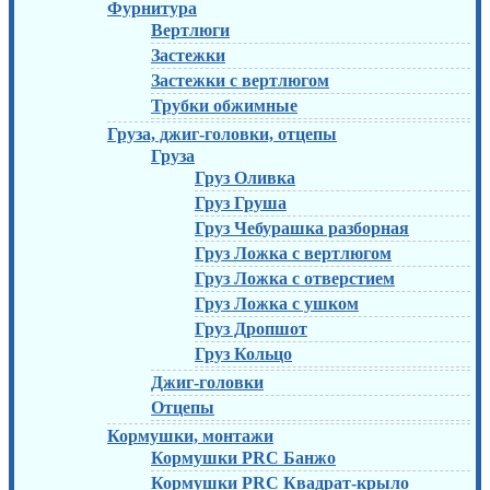
Фурнитура
Вертлюги
Застежки
Застежки с вертлюгом
Трубки обжимные
Груза, джиг-головки, отцепы
Груза
Груз Оливка
Груз Груша
Груз Чебурашка разборная
Груз Ложка с вертлюгом
Груз Ложка с отверстием
Груз Ложка с ушком
Груз Дропшот
Груз Кольцо
Джиг-головки
Отцепы
Кормушки, монтажи
Кормушки PRC Банжо
Кормушки PRC Квадрат-крыло