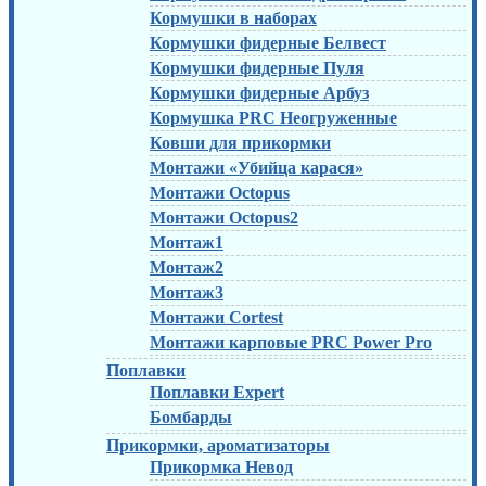
Кормушки в наборах
Кормушки фидерные Белвест
Кормушки фидерные Пуля
Кормушки фидерные Арбуз
Кормушка PRC Неогруженные
Ковши для прикормки
Монтажи «Убийца карася»
Монтажи Octopus
Монтажи Octopus2
Монтаж1
Монтаж2
Монтаж3
Монтажи Cortest
Монтажи карповые PRC Power Pro
Поплавки
Поплавки Expert
Бомбарды
Прикормки, ароматизаторы
Прикормка Невод