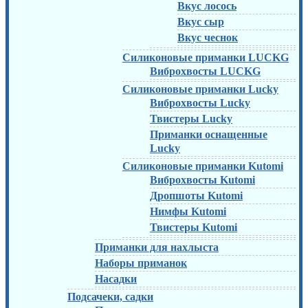
Вкус лосось
Вкус сыр
Вкус чеснок
Силиконовые приманки LUCKG
Виброхвосты LUCKG
Силиконовые приманки Lucky
Виброхвосты Lucky
Твистеры Lucky
Приманки оснащенные
Lucky
Силиконовые приманки Kutomi
Виброхвосты Kutomi
Дропшоты Kutomi
Нимфы Kutomi
Твистеры Kutomi
Приманки для нахлыста
Наборы приманок
Насадки
Подсачеки, садки