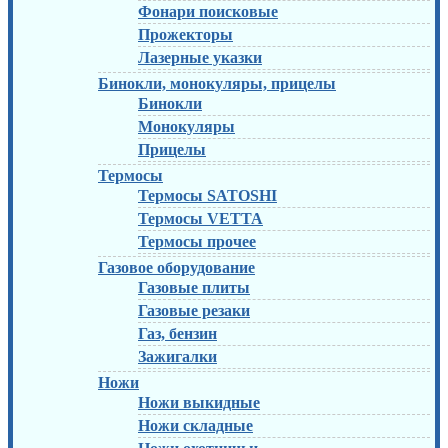
Фонари поисковые
Прожекторы
Лазерные указки
Бинокли, монокуляры, прицелы
Бинокли
Монокуляры
Прицелы
Термосы
Термосы SATOSHI
Термосы VETTA
Термосы прочее
Газовое оборудование
Газовые плиты
Газовые резаки
Газ, бензин
Зажигалки
Ножи
Ножи выкидные
Ножи складные