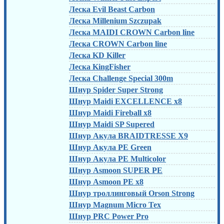
Леска Evil Beast Carbon
Леска Millenium Szczupak
Леска MAIDI CROWN Carbon line
Леска CROWN Carbon line
Леска KD Killer
Леска KingFisher
Леска Challenge Special 300m
Шнур Spider Super Strong
Шнур Maidi EXCELLENCE x8
Шнур Maidi Fireball x8
Шнур Maidi SP Supered
Шнур Акула BRAIDTRESSE X9
Шнур Акула PE Green
Шнур Акула PE Multicolor
Шнур Asmoon SUPER PE
Шнур Asmoon PE x8
Шнур троллинговый Orson Strong
Шнур Magnum Micro Tex
Шнур PRC Power Pro