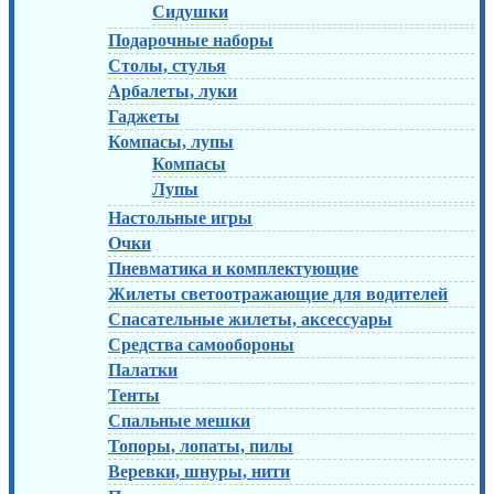
Сидушки
Подарочные наборы
Столы, стулья
Арбалеты, луки
Гаджеты
Компасы, лупы
Компасы
Лупы
Настольные игры
Очки
Пневматика и комплектующие
Жилеты светоотражающие для водителей
Спасательные жилеты, аксессуары
Средства самообороны
Палатки
Тенты
Спальные мешки
Топоры, лопаты, пилы
Веревки, шнуры, нити