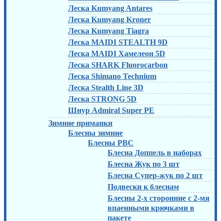
Леска Kumyang Antares
Леска Kumyang Kroner
Леска Kumyang Tiagra
Леска MAIDI STEALTH 9D
Леска MAIDI Хамелеон 5D
Леска SHARK Fluorocarbon
Леска Shimano Technium
Леска Stealth Line 3D
Леска STRONG 5D
Шнур Admiral Super PE
Зимние приманки
Блесны зимние
Блесны РВС
Блесна Доппель в наборах
Блесна Жук по 3 шт
Блесна Супер-жук по 2 шт
Подвески к блеснам
Блесны 2-х сторонние с 2-мя
впаенными крючками в
пакете