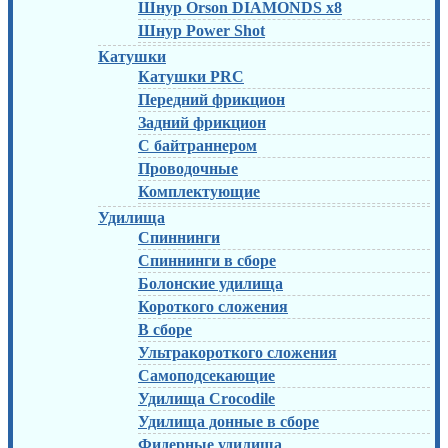
Шнур Orson DIAMONDS x8
Шнур Power Shot
Катушки
Катушки PRC
Передний фрикцион
Задний фрикцион
С байтраннером
Проводочные
Комплектующие
Удилища
Спиннинги
Спиннинги в сборе
Болонские удилища
Короткого сложения
В сборе
Ультракороткого сложения
Самоподсекающие
Удилища Crocodile
Удилища донные в сборе
Фидерные удилища