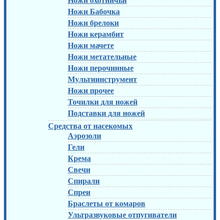
Ножи охотничьи
Ножи Бабочка
Ножи брелоки
Ножи керамбит
Ножи мачете
Ножи метательные
Ножи перочинные
Мультиинструмент
Ножи прочее
Точилки для ножей
Подставки для ножей
Средства от насекомых
Аэрозоли
Гели
Крема
Свечи
Спирали
Спреи
Браслеты от комаров
Ультразвуковые отпугиватели