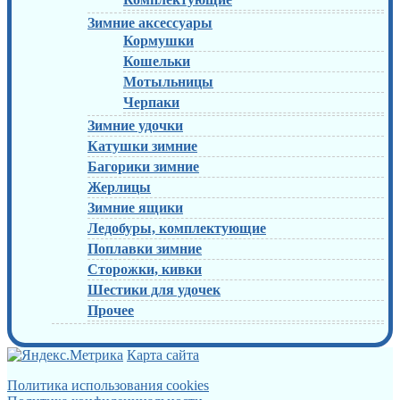
Зимние аксессуары
Кормушки
Кошельки
Мотыльницы
Черпаки
Зимние удочки
Катушки зимние
Багорики зимние
Жерлицы
Зимние ящики
Ледобуры, комплектующие
Поплавки зимние
Сторожки, кивки
Шестики для удочек
Прочее
Карта сайта
Политика использования cookies