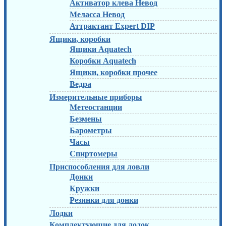
Активатор клева Невод
Меласса Невод
Аттрактант Expert DIP
Ящики, коробки
Ящики Aquatech
Коробки Aquatech
Ящики, коробки прочее
Ведра
Измерительные приборы
Метеостанции
Безмены
Барометры
Часы
Спиртомеры
Приспособления для ловли
Донки
Кружки
Резинки для донки
Лодки
Комплектующие для лодок