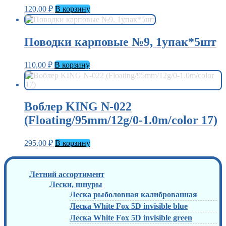
120,00
₽
В корзину
Поводки карповые №9, 1упак*5шт
110,00
₽
В корзину
Воблер KING N-022
(Floating/95mm/12g/0-1.0m/color 17)
295,00
₽
В корзину
Летний ассортимент
Лески, шнуры
Леска рыболовная калиброванная
Леска White Fox 5D invisible blue
Леска White Fox 5D invisible green