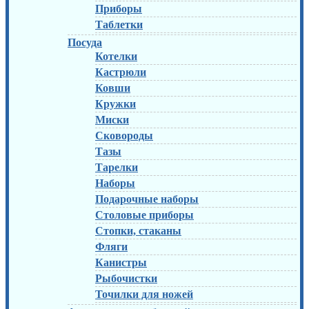
Приборы
Таблетки
Посуда
Котелки
Кастрюли
Ковши
Кружки
Миски
Сковороды
Тазы
Тарелки
Наборы
Подарочные наборы
Столовые приборы
Стопки, стаканы
Фляги
Канистры
Рыбочистки
Точилки для ножей