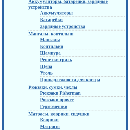
Аккумуляторы, батарейки, зарядные
устройства
Аккумуляторы
Батарейки
Зарядные устройства
Мангалы, коптильни
Мангалы
Коптильни
Шампура
Решетки гриль
Щепа
Уголь
Принадлежности для костра
Рюкзаки, сумки, чехлы
Рюкзаки Fisherman
Рюкзаки прочее
Гермомешки
Матрасы, коврики, сидушки
Коврики
Матрасы