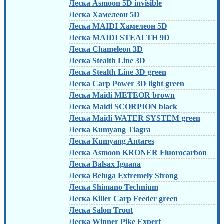
Леска Asmoon 5D invisible
Леска Хамелеон 5D
Леска MAIDI Хамелеон 5D
Леска MAIDI STEALTH 9D
Леска Chameleon 3D
Леска Stealth Line 3D
Леска Stealth Line 3D green
Леска Carp Power 3D light green
Леска Maidi METEOR brown
Леска Maidi SCORPION black
Леска Maidi WATER SYSTEM green
Леска Kumyang Tiagra
Леска Kumyang Antares
Леска Asmoon KRONER Fluorocarbon
Леска Balsax Iguana
Леска Beluga Extremely Strong
Леска Shimano Technium
Леска Killer Carp Feeder green
Леска Salon Trout
Леска Winner Pike Expert