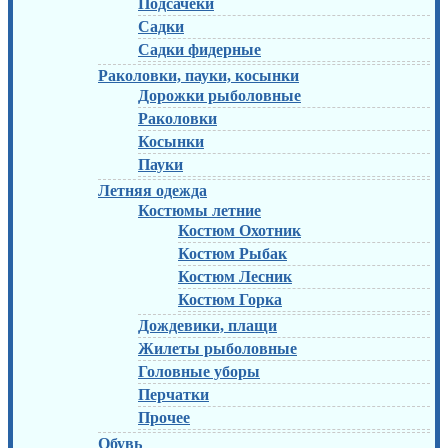
Подсачеки
Садки
Садки фидерные
Раколовки, пауки, косынки
Дорожки рыболовные
Раколовки
Косынки
Пауки
Летняя одежда
Костюмы летние
Костюм Охотник
Костюм Рыбак
Костюм Лесник
Костюм Горка
Дождевики, плащи
Жилеты рыболовные
Головные уборы
Перчатки
Прочее
Обувь