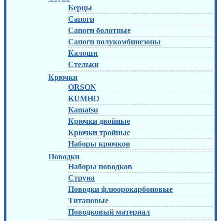
Берцы
Сапоги
Сапоги болотные
Сапоги полукомбинезоны
Калоши
Стельки
Крючки
ORSON
KUMHO
Kamatsu
Крючки двойные
Крючки тройные
Наборы крючков
Поводки
Наборы поводков
Струна
Поводки флюорокарбоновые
Титановые
Поводковый материал