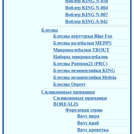
Воблер KING N-056
Воблер KING N-004
Воблер KING N-007
Воблер KING A-042
Блесны
Блесны вертушки Blue Fox
Блесны колебалки MEPPS
Микроколебалки TROUT
Наборы микроколебалок
Блесны Pontoon21 (PRC)
Блесны незацепляйки KING
Блесны незацепляйки Hedsta
Блесны Osprey
Силиконовые приманки
Силиконовые приманки
BOREALIS
Форелевая серия
Вкус икра
Вкус краб
Вкус креветка