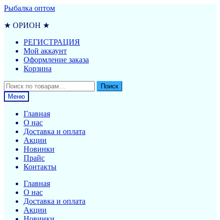
Перейти
Перейти
Рыбалка оптом
к
к
навигации
содержимому
★ ОРИОН ★
РЕГИСТРАЦИЯ
Мой аккаунт
Оформление заказа
Корзина
Искать:
Поиск
Меню
Главная
О нас
Доставка и оплата
Акции
Новинки
Прайс
Контакты
Главная
О нас
Доставка и оплата
Акции
Новинки