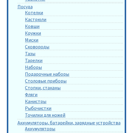
Посуда
Котелки
Кастрюли
Ковши
Кружки
Миски
Сковороды
Тазы
Тарелки
Наборы
Подарочные наборы
Столовые приборы
Стопки, стаканы
Фляги
Канистры
Рыбочистки
Точилки для ножей
Аккумуляторы, батарейки, зарядные устройства
Аккумуляторы