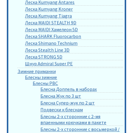
Леска Kumyang Antares
Леска Kumyang Kroner
Леска Kumyang Tiagra
Леска MAIDI STEALTH 9D
Леска MAIDI Хамелеон 5D
Леска SHARK Fluorocarbon
Леска Shimano Technium
Леска Stealth Line 3D
Леска STRONG 5D
Шнур Admiral Super PE
Зимние приманки
Блесны зимние
Блесны РВС
Блесна Доппель в наборах
Блесна Жук по 3 шт
Блесна Супер-жук по 2 шт
Подвески к блеснам
Блесны 2-х сторонние с 2-мя
впаенными крючками в пакете
Блесны 2-х сторонние с восьмеркой /