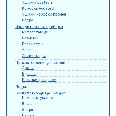
Ящики Aquatech
Коробки Aquatech
Ящики, коробки прочее
Ведра
Измерительные приборы
Метеостанции
Безмены
Барометры
Часы
Спиртомеры
Приспособления для ловли
Донки
Кружки
Резинки для донки
Лодки
Комплектующие для лодок
Комплектующие
Весла
Якоря
Насосы