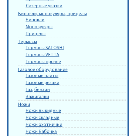
Лазерные указки
Бинокли, монокуляры, прицелы
Бинокли
Монокуляры
Прицелы
Термосы
Термосы SATOSHI
Термосы VETTA
Термосы прочее
Газовое оборудование
Газовые плиты
Газовые резаки
Газ, бензин
Зажигалки
Ножи
Ножи выкидные
Ножи складные
Ножи охотничьи
Ножи Бабочка