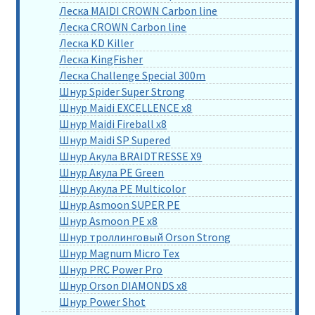
Леска MAIDI CROWN Carbon line
Леска CROWN Carbon line
Леска KD Killer
Леска KingFisher
Леска Challenge Special 300m
Шнур Spider Super Strong
Шнур Maidi EXCELLENCE x8
Шнур Maidi Fireball x8
Шнур Maidi SP Supered
Шнур Акула BRAIDTRESSE X9
Шнур Акула PE Green
Шнур Акула PE Multicolor
Шнур Asmoon SUPER PE
Шнур Asmoon PE x8
Шнур троллинговый Orson Strong
Шнур Magnum Micro Tex
Шнур PRC Power Pro
Шнур Orson DIAMONDS x8
Шнур Power Shot