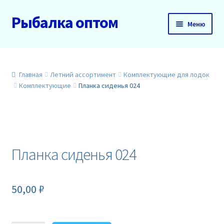
Рыбалка оптом
Перейти
Перейти
Меню
к
к
навигации
содержимому
Главная
О нас
Главная
Летний ассортимент
Комплектующие для лодок
Комплектующие
Планка сиденья 024
Доставка и оплата
Акции
Планка сиденья 024
Новинки
Прайс
50,00
₽
Контакты