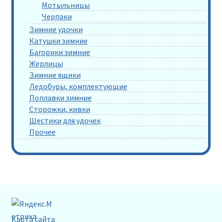
Мотыльницы
Черпаки
Зимние удочки
Катушки зимние
Багорики зимние
Жерлицы
Зимние ящики
Ледобуры, комплектующие
Поплавки зимние
Сторожки, кивки
Шестики для удочек
Прочее
Карта сайта