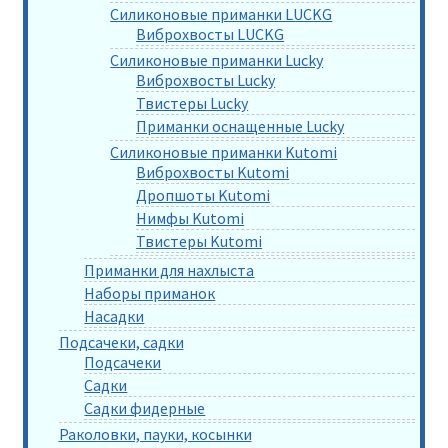
Силиконовые приманки LUCKG
Виброхвосты LUCKG
Силиконовые приманки Lucky
Виброхвосты Lucky
Твистеры Lucky
Приманки оснащенные Lucky
Силиконовые приманки Kutomi
Виброхвосты Kutomi
Дропшоты Kutomi
Нимфы Kutomi
Твистеры Kutomi
Приманки для нахлыста
Наборы приманок
Насадки
Подсачеки, садки
Подсачеки
Садки
Садки фидерные
Раколовки, пауки, косынки