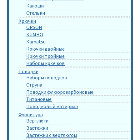
Калоши
Стельки
Крючки
ORSON
KUMHO
Kamatsu
Крючки двойные
Крючки тройные
Наборы крючков
Поводки
Наборы поводков
Струна
Поводки флюорокарбоновые
Титановые
Поводковый материал
Фурнитура
Вертлюги
Застежки
Застежки с вертлюгом