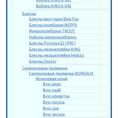
Воблер KING A-042
Блесны
Блесны вертушки Blue Fox
Блесны колебалки MEPPS
Микроколебалки TROUT
Наборы микроколебалок
Блесны Pontoon21 (PRC)
Блесны незацепляйки KING
Блесны незацепляйки Hedsta
Блесны Osprey
Силиконовые приманки
Силиконовые приманки BOREALIS
Форелевая серия
Вкус икра
Вкус краб
Вкус креветка
Вкус лосось
Вкус сыр
Вкус чеснок