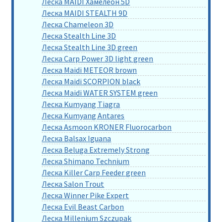
Леска MAIDI Хамелеон 5D
Леска MAIDI STEALTH 9D
Леска Chameleon 3D
Леска Stealth Line 3D
Леска Stealth Line 3D green
Леска Carp Power 3D light green
Леска Maidi METEOR brown
Леска Maidi SCORPION black
Леска Maidi WATER SYSTEM green
Леска Kumyang Tiagra
Леска Kumyang Antares
Леска Asmoon KRONER Fluorocarbon
Леска Balsax Iguana
Леска Beluga Extremely Strong
Леска Shimano Technium
Леска Killer Carp Feeder green
Леска Salon Trout
Леска Winner Pike Expert
Леска Evil Beast Carbon
Леска Millenium Szczupak