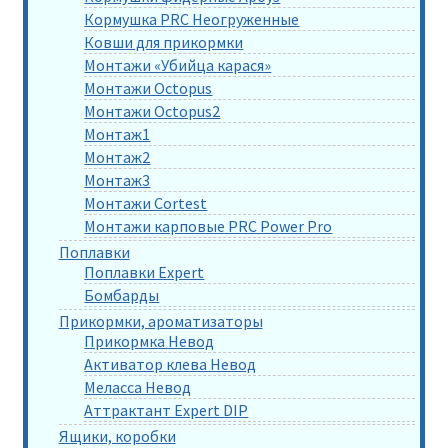
Кормушка PRC Неогруженные
Ковши для прикормки
Монтажи «Убийца карася»
Монтажи Octopus
Монтажи Octopus2
Монтаж1
Монтаж2
Монтаж3
Монтажи Cortest
Монтажи карповые PRC Power Pro
Поплавки
Поплавки Expert
Бомбарды
Прикормки, ароматизаторы
Прикормка Невод
Активатор клева Невод
Меласса Невод
Аттрактант Expert DIP
Ящики, коробки