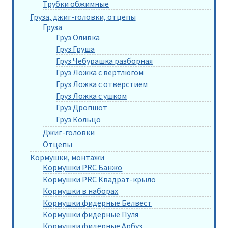
Трубки обжимные
Груза, джиг-головки, отцепы
Груза
Груз Оливка
Груз Груша
Груз Чебурашка разборная
Груз Ложка с вертлюгом
Груз Ложка с отверстием
Груз Ложка с ушком
Груз Дропшот
Груз Кольцо
Джиг-головки
Отцепы
Кормушки, монтажи
Кормушки PRC Банжо
Кормушки PRC Квадрат-крыло
Кормушки в наборах
Кормушки фидерные Белвест
Кормушки фидерные Пуля
Кормушки фидерные Арбуз