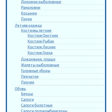
Дорожки рыболовные
Раколовки
Косынки
Пауки
Летняя одежда
Костюмы летние
Костюм Охотник
Костюм Рыбак
Костюм Лесник
Костюм Горка
Дождевики, плащи
Жилеты рыболовные
Головные уборы
Перчатки
Прочее
Обувь
Берцы
Сапоги
Сапоги болотные
Сапоги полукомбинезоны