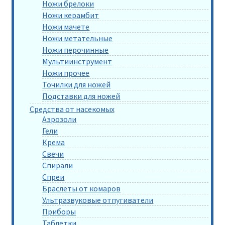
Ножи брелоки
Ножи керамбит
Ножи мачете
Ножи метательные
Ножи перочинные
Мультиинструмент
Ножи прочее
Точилки для ножей
Подставки для ножей
Средства от насекомых
Аэрозоли
Гели
Крема
Свечи
Спирали
Спреи
Браслеты от комаров
Ультразвуковые отпугиватели
Приборы
Таблетки