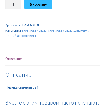
Количество
В корзину
товара
Планка
сиденья
024
Артикул:
4eb6b35c6b5f
Категории:
Комплектующие
,
Комплектующие для лодок
,
Летний ассортимент
Описание
Описание
Планка сиденья 024
Вместе с этим товаром часто покупают: