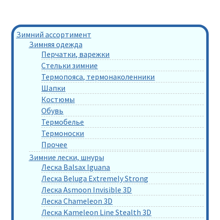
Зимний ассортимент
Зимняя одежда
Перчатки, варежки
Стельки зимние
Термопояса, термонаколенники
Шапки
Костюмы
Обувь
Термобелье
Термоноски
Прочее
Зимние лески, шнуры
Леска Balsax Iguana
Леска Beluga Extremely Strong
Леска Asmoon Invisible 3D
Леска Chameleon 3D
Леска Kameleon Line Stealth 3D