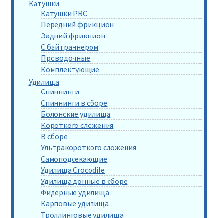
Катушки
Катушки PRC
Передний фрикцион
Задний фрикцион
С байтраннером
Проводочные
Комплектующие
Удилища
Спиннинги
Спиннинги в сборе
Болонские удилища
Короткого сложения
В сборе
Ультракороткого сложения
Самоподсекающие
Удилища Crocodile
Удилища донные в сборе
Фидерные удилища
Карповые удилища
Троллинговые удилища