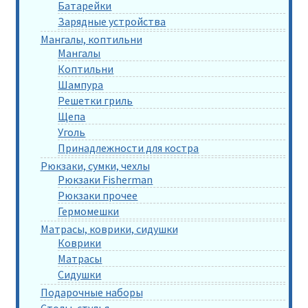
Батарейки
Зарядные устройства
Мангалы, коптильни
Мангалы
Коптильни
Шампура
Решетки гриль
Щепа
Уголь
Принадлежности для костра
Рюкзаки, сумки, чехлы
Рюкзаки Fisherman
Рюкзаки прочее
Гермомешки
Матрасы, коврики, сидушки
Коврики
Матрасы
Сидушки
Подарочные наборы
Столы, стулья