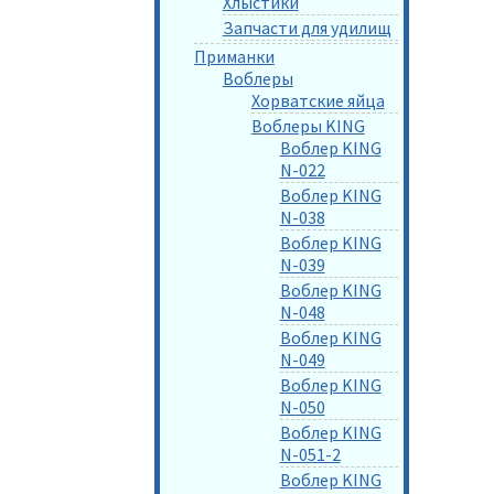
Хлыстики
Запчасти для удилищ
Приманки
Воблеры
Хорватские яйца
Воблеры KING
Воблер KING
N-022
Воблер KING
N-038
Воблер KING
N-039
Воблер KING
N-048
Воблер KING
N-049
Воблер KING
N-050
Воблер KING
N-051-2
Воблер KING