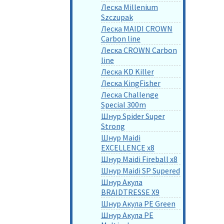
Леска Millenium
Szczupak
Леска MAIDI CROWN
Carbon line
Леска CROWN Carbon
line
Леска KD Killer
Леска KingFisher
Леска Challenge
Special 300m
Шнур Spider Super
Strong
Шнур Maidi
EXCELLENCE x8
Шнур Maidi Fireball x8
Шнур Maidi SP Supered
Шнур Акула
BRAIDTRESSE X9
Шнур Акула PE Green
Шнур Акула PE