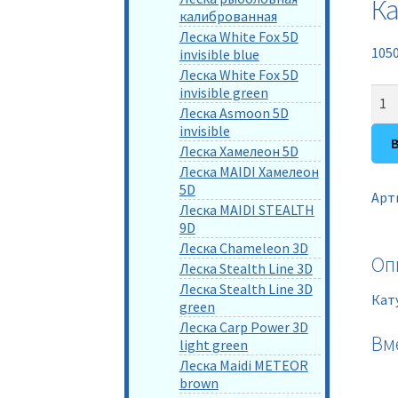
Ка
калиброванная
Леска White Fox 5D
105
invisible blue
Леска White Fox 5D
invisible green
Кол
Леска Asmoon 5D
тов
invisible
Кат
Леска Хамелеон 5D
про
Леска MAIDI Хамелеон
"Ро
5D
Арт
701
Леска MAIDI STEALTH
(без
9D
Леска Chameleon 3D
курк
Оп
Леска Stealth Line 3D
1уп
Леска Stealth Line 3D
Кат
green
Леска Carp Power 3D
Вм
light green
Леска Maidi METEOR
brown