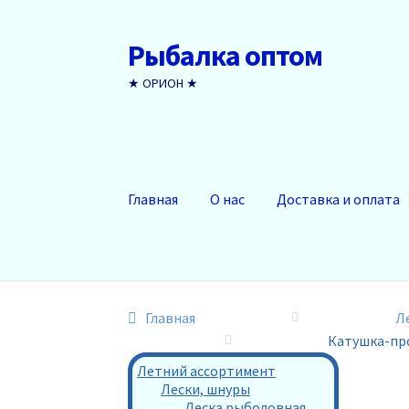
Рыбалка оптом
Перейти
Перейти
к
к
★ ОРИОН ★
навигации
содержимому
Главная
О нас
Доставка и оплата
Главная
Л
Катушка-про
Летний ассортимент
Лески, шнуры
Леска рыболовная