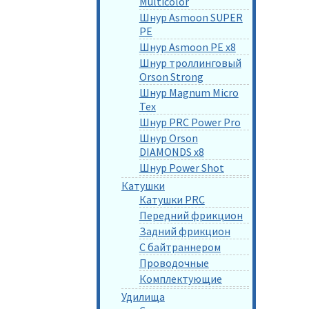
Multicolor
Шнур Asmoon SUPER
PE
Шнур Asmoon PE x8
Шнур троллинговый
Orson Strong
Шнур Magnum Micro
Tex
Шнур PRC Power Pro
Шнур Orson
DIAMONDS x8
Шнур Power Shot
Катушки
Катушки PRC
Передний фрикцион
Задний фрикцион
С байтраннером
Проводочные
Комплектующие
Удилища