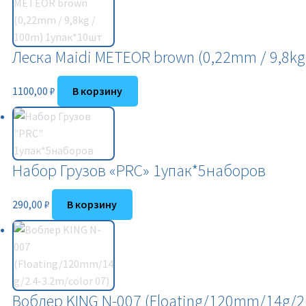
Леска Maidi METEOR brown (0,22mm / 9,8kg
1100,00
₽
В корзину
Набор Грузов «PRC» 1упак*5наборов
290,00
₽
В корзину
Воблер KING N-007 (Floating/120mm/14g/2.