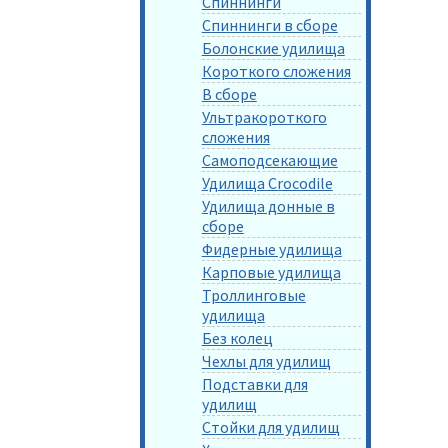
Спиннинги
Спиннинги в сборе
Болонские удилища
Короткого сложения
В сборе
Ультракороткого
сложения
Самоподсекающие
Удилища Crocodile
Удилища донные в
сборе
Фидерные удилища
Карповые удилища
Троллинговые
удилища
Без колец
Чехлы для удилищ
Подставки для
удилищ
Стойки для удилищ