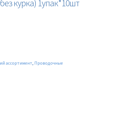
без курка) 1упак*10шт
ий ассортимент
,
Проводочные