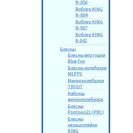
N-056
Воблер KING
N-004
Воблер KING
N-007
Воблер KING
A-042
Блесны
Блесны вертушки
Blue Fox
Блесны колебалки
MEPPS
Микроколебалки
TROUT
Наборы
микроколебалок
Блесны
Pontoon21 (PRC)
Блесны
незацепляйки
KING