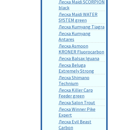
Леска Maidi SCORPION
black
Леска Maidi WATER
SYSTEM green
Леска Kumyang Tiagra
Леска Kumyang
Antares
Леска Asmoon
KRONER Fluorocarbon
Леска Balsax Iguana
Леска Beluga
Extremely Strong
Леска Shimano
Technium
Леска Killer Carp
Feeder green
Леска Salon Trout
Леска Winner Pike
Expert
Леска Evil Beast
Carbon