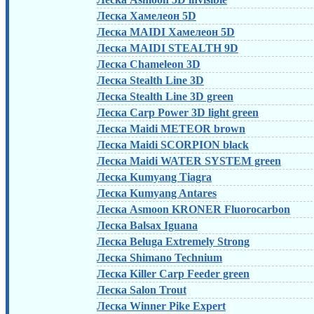
Леска Хамелеон 5D
Леска MAIDI Хамелеон 5D
Леска MAIDI STEALTH 9D
Леска Chameleon 3D
Леска Stealth Line 3D
Леска Stealth Line 3D green
Леска Carp Power 3D light green
Леска Maidi METEOR brown
Леска Maidi SCORPION black
Леска Maidi WATER SYSTEM green
Леска Kumyang Tiagra
Леска Kumyang Antares
Леска Asmoon KRONER Fluorocarbon
Леска Balsax Iguana
Леска Beluga Extremely Strong
Леска Shimano Technium
Леска Killer Carp Feeder green
Леска Salon Trout
Леска Winner Pike Expert