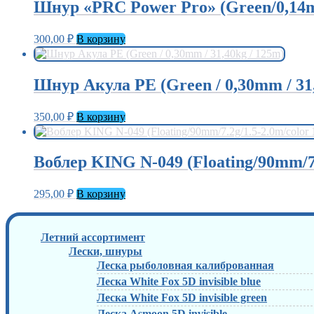
Шнур «PRC Power Pro» (Green/0,14
300,00
₽
В корзину
Шнур Акула PE (Green / 0,30mm / 31,
350,00
₽
В корзину
Воблер KING N-049 (Floating/90mm/7.
295,00
₽
В корзину
Летний ассортимент
Лески, шнуры
Леска рыболовная калиброванная
Леска White Fox 5D invisible blue
Леска White Fox 5D invisible green
Леска Asmoon 5D invisible