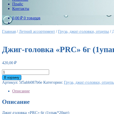
Прайс
Контакты
0,00 ₽
0 товаров
Главная
/
Летний ассортимент
/
Груза, джиг-головки, отцепы
/
Джиг-головка «PRC» 6г (1упа
420,00
₽
Количество
товара
В корзину
Джиг-
Артикул:
5f5abb087b6e
Категории:
Груза, джиг-головки, отцеп
головка
"PRC"
Описание
6г
(1упак*20шт)
Описание
Джиг-головка «PRC» 6г (1упак*20шт)