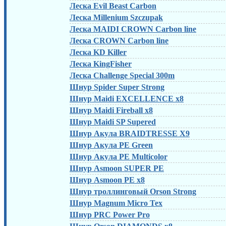
Леска Evil Beast Carbon
Леска Millenium Szczupak
Леска MAIDI CROWN Carbon line
Леска CROWN Carbon line
Леска KD Killer
Леска KingFisher
Леска Challenge Special 300m
Шнур Spider Super Strong
Шнур Maidi EXCELLENCE x8
Шнур Maidi Fireball x8
Шнур Maidi SP Supered
Шнур Акула BRAIDTRESSE X9
Шнур Акула PE Green
Шнур Акула PE Multicolor
Шнур Asmoon SUPER PE
Шнур Asmoon PE x8
Шнур троллинговый Orson Strong
Шнур Magnum Micro Tex
Шнур PRC Power Pro