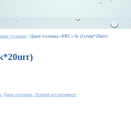
Джиг-головки
/
Джиг-головка «PRC» 6г (1упак*20шт)
к*20шт)
ы
,
Джиг-головки
,
Летний ассортимент