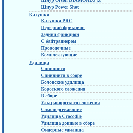
Шнур Orson DIAMONDS x8
Шнур Power Shot
Катушки
Катушки PRC
Передний фрикцион
Задний фрикцион
С байтраннером
Проводочные
Комплектующие
Удилища
Спиннинги
Спиннинги в сборе
Болонские удилища
Короткого сложения
В сборе
Ультракороткого сложения
Самоподсекающие
Удилища Crocodile
Удилища донные в сборе
Фидерные удилища