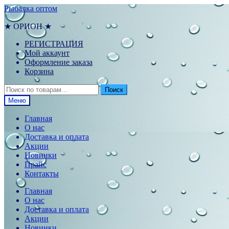
Перейти
Перейти
Рыбалка оптом
к
к
навигации
содержимому
★ ОРИОН ★
РЕГИСТРАЦИЯ
Мой аккаунт
Оформление заказа
Корзина
Искать:
Поиск
Меню
Главная
О нас
Доставка и оплата
Акции
Новинки
Прайс
Контакты
Главная
О нас
Доставка и оплата
Акции
Новинки