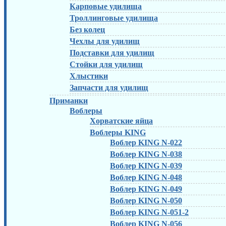
Карповые удилища
Троллинговые удилища
Без колец
Чехлы для удилищ
Подставки для удилищ
Стойки для удилищ
Хлыстики
Запчасти для удилищ
Приманки
Воблеры
Хорватские яйца
Воблеры KING
Воблер KING N-022
Воблер KING N-038
Воблер KING N-039
Воблер KING N-048
Воблер KING N-049
Воблер KING N-050
Воблер KING N-051-2
Воблер KING N-056