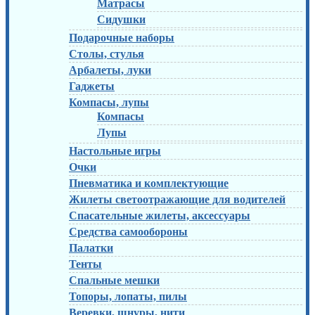
Матрасы
Сидушки
Подарочные наборы
Столы, стулья
Арбалеты, луки
Гаджеты
Компасы, лупы
Компасы
Лупы
Настольные игры
Очки
Пневматика и комплектующие
Жилеты светоотражающие для водителей
Спасательные жилеты, аксессуары
Средства самообороны
Палатки
Тенты
Спальные мешки
Топоры, лопаты, пилы
Веревки, шнуры, нити