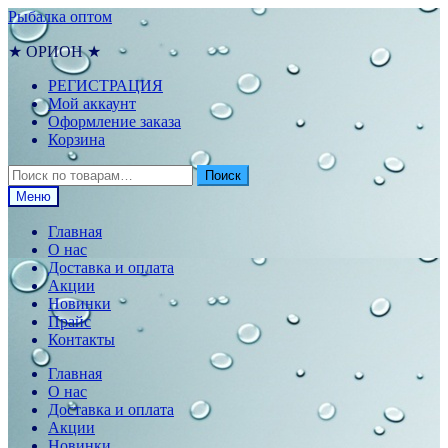
Перейти
Перейти
Рыбалка оптом
к
к
навигации
содержимому
★ ОРИОН ★
РЕГИСТРАЦИЯ
Мой аккаунт
Оформление заказа
Корзина
Искать:
Поиск
Меню
Главная
О нас
Доставка и оплата
Акции
Новинки
Прайс
Контакты
Главная
О нас
Доставка и оплата
Акции
Новинки