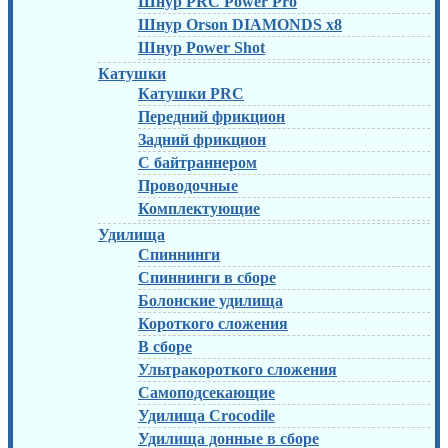
Шнур PRC Power Pro
Шнур Orson DIAMONDS x8
Шнур Power Shot
Катушки
Катушки PRC
Передний фрикцион
Задний фрикцион
С байтраннером
Проводочные
Комплектующие
Удилища
Спиннинги
Спиннинги в сборе
Болонские удилища
Короткого сложения
В сборе
Ультракороткого сложения
Самоподсекающие
Удилища Crocodile
Удилища донные в сборе