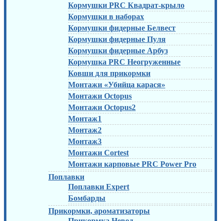
Кормушки PRC Квадрат-крыло
Кормушки в наборах
Кормушки фидерные Белвест
Кормушки фидерные Пуля
Кормушки фидерные Арбуз
Кормушка PRC Неогруженные
Ковши для прикормки
Монтажи «Убийца карася»
Монтажи Octopus
Монтажи Octopus2
Монтаж1
Монтаж2
Монтаж3
Монтажи Cortest
Монтажи карповые PRC Power Pro
Поплавки
Поплавки Expert
Бомбарды
Прикормки, ароматизаторы
Прикормка Невод