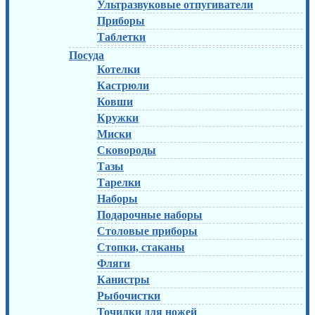
Ультразвуковые отпугиватели
Приборы
Таблетки
Посуда
Котелки
Кастрюли
Ковши
Кружки
Миски
Сковороды
Тазы
Тарелки
Наборы
Подарочные наборы
Столовые приборы
Стопки, стаканы
Фляги
Канистры
Рыбочистки
Точилки для ножей