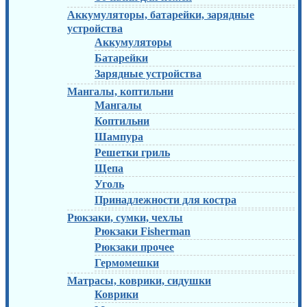
Аккумуляторы, батарейки, зарядные
устройства
Аккумуляторы
Батарейки
Зарядные устройства
Мангалы, коптильни
Мангалы
Коптильни
Шампура
Решетки гриль
Щепа
Уголь
Принадлежности для костра
Рюкзаки, сумки, чехлы
Рюкзаки Fisherman
Рюкзаки прочее
Гермомешки
Матрасы, коврики, сидушки
Коврики