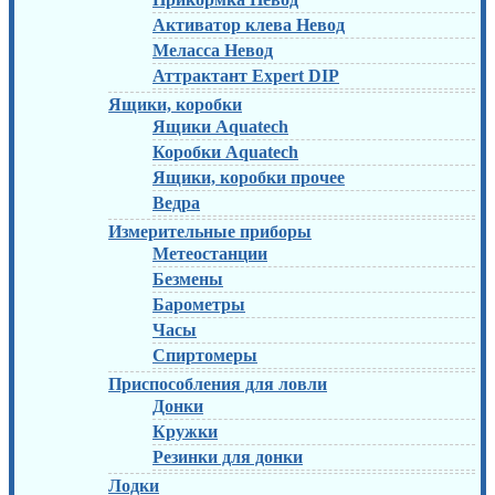
Активатор клева Невод
Меласса Невод
Аттрактант Expert DIP
Ящики, коробки
Ящики Aquatech
Коробки Aquatech
Ящики, коробки прочее
Ведра
Измерительные приборы
Метеостанции
Безмены
Барометры
Часы
Спиртомеры
Приспособления для ловли
Донки
Кружки
Резинки для донки
Лодки