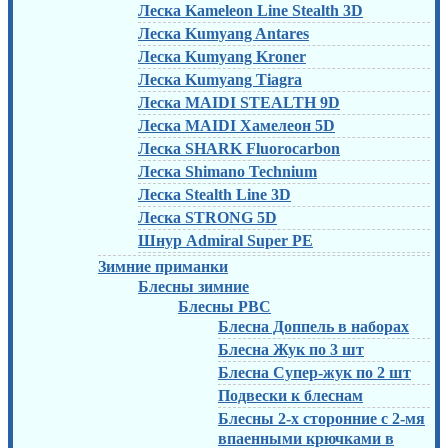
Леска Kameleon Line Stealth 3D
Леска Kumyang Antares
Леска Kumyang Kroner
Леска Kumyang Tiagra
Леска MAIDI STEALTH 9D
Леска MAIDI Хамелеон 5D
Леска SHARK Fluorocarbon
Леска Shimano Technium
Леска Stealth Line 3D
Леска STRONG 5D
Шнур Admiral Super PE
Зимние приманки
Блесны зимние
Блесны РВС
Блесна Доппель в наборах
Блесна Жук по 3 шт
Блесна Супер-жук по 2 шт
Подвески к блеснам
Блесны 2-х сторонние с 2-мя
впаенными крючками в