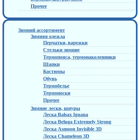
Прочее
Зимний ассортимент
Зимняя одежда
Перчатки, варежки
Стельки зимние
Термопояса, термонаколенники
Шапки
Костюмы
Обувь
Термобелье
Термоноски
Прочее
Зимние лески, шнуры
Леска Balsax Iguana
Леска Beluga Extremely Strong
Леска Asmoon Invisible 3D
Леска Chameleon 3D