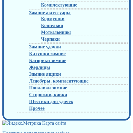
Комплектующие
Зимние аксессуары
Кормушки
Кошельки
Мотыльницы
Черпаки
Зимние удочки
Катушки зимние
Багорики зимние
Жерлицы
Зимние ящики
Ледобуры, комплектующие
Поплавки зимние
Сторожки, кивки
Шестики для удочек
Прочее
Карта сайта