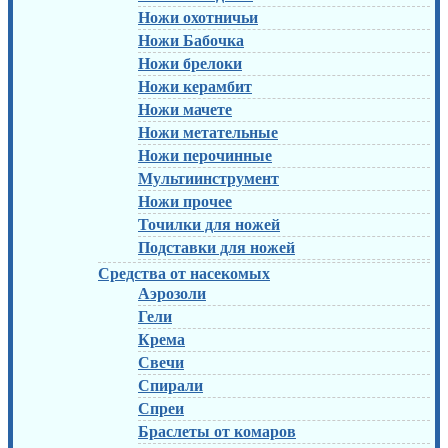
Ножи охотничьи
Ножи Бабочка
Ножи брелоки
Ножи керамбит
Ножи мачете
Ножи метательные
Ножи перочинные
Мультиинструмент
Ножи прочее
Точилки для ножей
Подставки для ножей
Средства от насекомых
Аэрозоли
Гели
Крема
Свечи
Спирали
Спреи
Браслеты от комаров