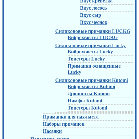
Вкус креветка
Вкус лосось
Вкус сыр
Вкус чеснок
Силиконовые приманки LUCKG
Виброхвосты LUCKG
Силиконовые приманки Lucky
Виброхвосты Lucky
Твистеры Lucky
Приманки оснащенные
Lucky
Силиконовые приманки Kutomi
Виброхвосты Kutomi
Дропшоты Kutomi
Нимфы Kutomi
Твистеры Kutomi
Приманки для нахлыста
Наборы приманок
Насадки