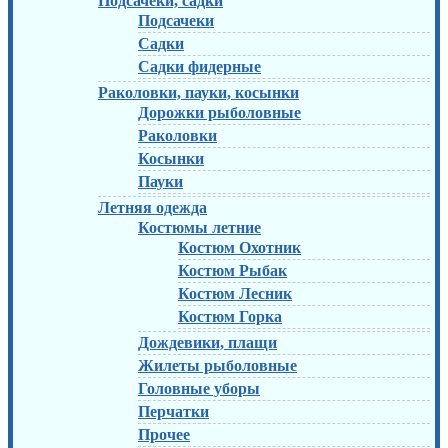
Подсачеки, садки
Подсачеки
Садки
Садки фидерные
Раколовки, пауки, косынки
Дорожки рыболовные
Раколовки
Косынки
Пауки
Летняя одежда
Костюмы летние
Костюм Охотник
Костюм Рыбак
Костюм Лесник
Костюм Горка
Дождевики, плащи
Жилеты рыболовные
Головные уборы
Перчатки
Прочее