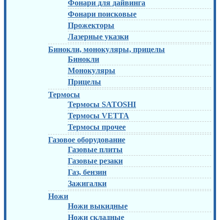
Фонари для дайвинга
Фонари поисковые
Прожекторы
Лазерные указки
Бинокли, монокуляры, прицелы
Бинокли
Монокуляры
Прицелы
Термосы
Термосы SATOSHI
Термосы VETTA
Термосы прочее
Газовое оборудование
Газовые плиты
Газовые резаки
Газ, бензин
Зажигалки
Ножи
Ножи выкидные
Ножи складные