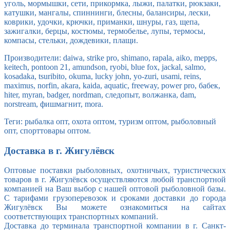
уголь, мормышки, сети, прикормка, лыжи, палатки, рюкзаки,
катушки, мангалы, спиннинги, блесны, балансиры, лески,
коврики, удочки, крючки, приманки, шнуры, газ, щепа,
зажигалки, берцы, костюмы, термобелье, лупы, термосы,
компасы, стельки, дождевики, плащи.
Производители: daiwa, strike pro, shimano, rapala, aiko, mepps,
keitech, pontoon 21, amundson, ryobi, blue fox, jackal, salmo,
kosadaka, tsuribito, okuma, lucky john, yo-zuri, usami, reins,
maximus, norfin, akara, kaida, aquatic, freeway, power pro, бабек,
hiter, myran, badger, nordman, следопыт, волжанка, dam,
norstream, фишмагнит, mora.
Теги: рыбалка опт, охота оптом, туризм оптом, рыболовный
опт, спорттовары оптом.
Доставка в г. Жигулёвск
Оптовые поставки рыболовных, охотничьих, туристических
товаров в г. Жигулёвск осуществляются любой транспортной
компанией на Ваш выбор с нашей оптовой рыболовной базы.
С тарифами грузоперевозок и сроками доставки до города
Жигулёвск Вы можете ознакомиться на сайтах
соответствующих транспортных компаний.
Доставка до терминала транспортной компании в г. Санкт-