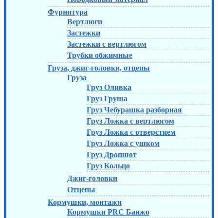
Фурнитура
Вертлюги
Застежки
Застежки с вертлюгом
Трубки обжимные
Груза, джиг-головки, отцепы
Груза
Груз Оливка
Груз Груша
Груз Чебурашка разборная
Груз Ложка с вертлюгом
Груз Ложка с отверстием
Груз Ложка с ушком
Груз Дропшот
Груз Кольцо
Джиг-головки
Отцепы
Кормушки, монтажи
Кормушки PRC Банжо