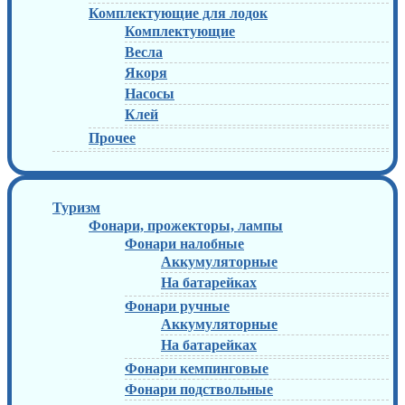
Комплектующие для лодок
Комплектующие
Весла
Якоря
Насосы
Клей
Прочее
Туризм
Фонари, прожекторы, лампы
Фонари налобные
Аккумуляторные
На батарейках
Фонари ручные
Аккумуляторные
На батарейках
Фонари кемпинговые
Фонари подствольные