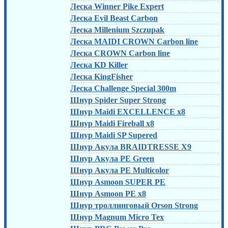
Леска Winner Pike Expert
Леска Evil Beast Carbon
Леска Millenium Szczupak
Леска MAIDI CROWN Carbon line
Леска CROWN Carbon line
Леска KD Killer
Леска KingFisher
Леска Challenge Special 300m
Шнур Spider Super Strong
Шнур Maidi EXCELLENCE x8
Шнур Maidi Fireball x8
Шнур Maidi SP Supered
Шнур Акула BRAIDTRESSE X9
Шнур Акула PE Green
Шнур Акула PE Multicolor
Шнур Asmoon SUPER PE
Шнур Asmoon PE x8
Шнур троллинговый Orson Strong
Шнур Magnum Micro Tex