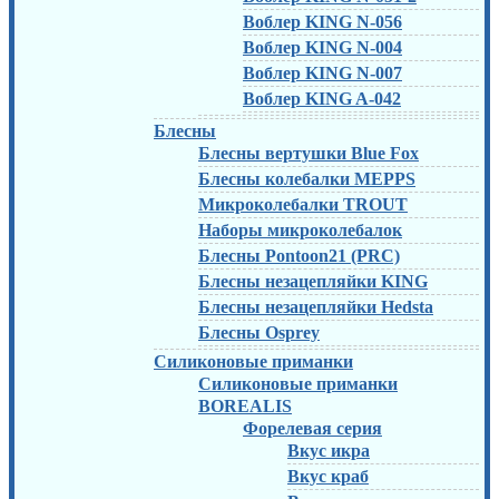
Воблер KING N-056
Воблер KING N-004
Воблер KING N-007
Воблер KING A-042
Блесны
Блесны вертушки Blue Fox
Блесны колебалки MEPPS
Микроколебалки TROUT
Наборы микроколебалок
Блесны Pontoon21 (PRC)
Блесны незацепляйки KING
Блесны незацепляйки Hedsta
Блесны Osprey
Силиконовые приманки
Силиконовые приманки
BOREALIS
Форелевая серия
Вкус икра
Вкус краб