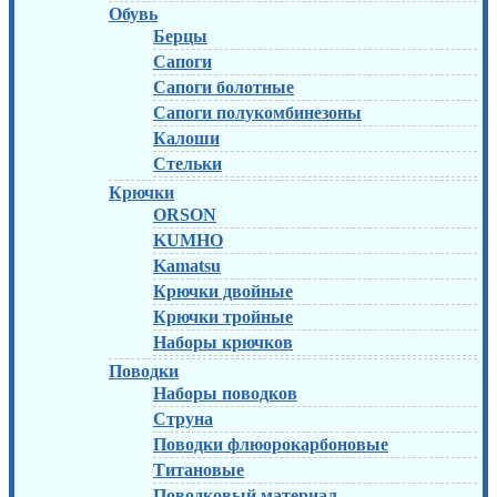
Обувь
Берцы
Сапоги
Сапоги болотные
Сапоги полукомбинезоны
Калоши
Стельки
Крючки
ORSON
KUMHO
Kamatsu
Крючки двойные
Крючки тройные
Наборы крючков
Поводки
Наборы поводков
Струна
Поводки флюорокарбоновые
Титановые
Поводковый материал