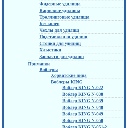
Фидерные удилища
Карповые удилища
Троллинговые удилища
Без колец
Чехлы для удилищ
Подставки для удилищ
Стойки для удилищ
Хлыстики
Запчасти для удилищ
Приманки
Воблеры
Хорватские яйца
Воблеры KING
Воблер KING N-022
Воблер KING N-038
Воблер KING N-039
Воблер KING N-048
Воблер KING N-049
Воблер KING N-050
Воблер KING N-051-2