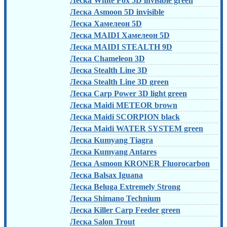
Леска White Fox 5D invisible green
Леска Asmoon 5D invisible
Леска Хамелеон 5D
Леска MAIDI Хамелеон 5D
Леска MAIDI STEALTH 9D
Леска Chameleon 3D
Леска Stealth Line 3D
Леска Stealth Line 3D green
Леска Carp Power 3D light green
Леска Maidi METEOR brown
Леска Maidi SCORPION black
Леска Maidi WATER SYSTEM green
Леска Kumyang Tiagra
Леска Kumyang Antares
Леска Asmoon KRONER Fluorocarbon
Леска Balsax Iguana
Леска Beluga Extremely Strong
Леска Shimano Technium
Леска Killer Carp Feeder green
Леска Salon Trout