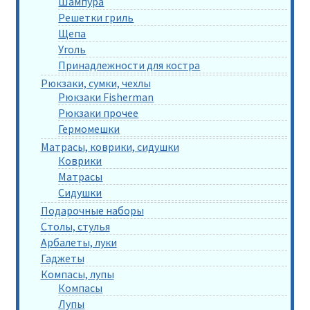
Шампура
Решетки гриль
Щепа
Уголь
Принадлежности для костра
Рюкзаки, сумки, чехлы
Рюкзаки Fisherman
Рюкзаки прочее
Гермомешки
Матрасы, коврики, сидушки
Коврики
Матрасы
Сидушки
Подарочные наборы
Столы, стулья
Арбалеты, луки
Гаджеты
Компасы, лупы
Компасы
Лупы