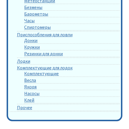
Метеостанции
Безмены
Барометры
Часы
Спиртомеры
Приспособления для ловли
Донки
Кружки
Резинки для донки
Лодки
Комплектующие для лодок
Комплектующие
Весла
Якоря
Насосы
Клей
Прочее