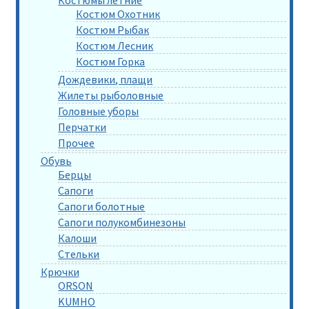
Костюмы летние
Костюм Охотник
Костюм Рыбак
Костюм Лесник
Костюм Горка
Дождевики, плащи
Жилеты рыболовные
Головные уборы
Перчатки
Прочее
Обувь
Берцы
Сапоги
Сапоги болотные
Сапоги полукомбинезоны
Калоши
Стельки
Крючки
ORSON
KUMHO