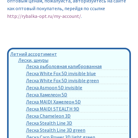
оптовым ценам, пожалуйста, авторизуйтесь на сайте
как оптовый покупатель, перейдя по ссылке
http://rybalka-opt.ru/my-account/
.
Летний ассортимент
Лески, шнуры
Леска рыболовная калиброванная
Леска White Fox 5D invisible blue
Леска White Fox 5D invisible green
Леска Asmoon 5D invisible
Леска Хамелеон 5D
Леска MAIDI Хамелеон 5D
Леска MAIDI STEALTH 9D
Леска Chameleon 3D
Леска Stealth Line 3D
Леска Stealth Line 3D green
Леска Carp Power 3D light green