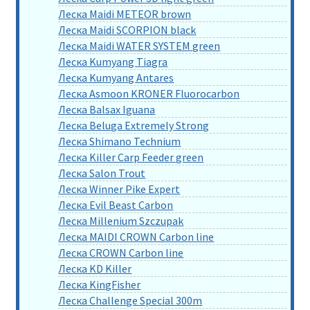
Леска Maidi METEOR brown
Леска Maidi SCORPION black
Леска Maidi WATER SYSTEM green
Леска Kumyang Tiagra
Леска Kumyang Antares
Леска Asmoon KRONER Fluorocarbon
Леска Balsax Iguana
Леска Beluga Extremely Strong
Леска Shimano Technium
Леска Killer Carp Feeder green
Леска Salon Trout
Леска Winner Pike Expert
Леска Evil Beast Carbon
Леска Millenium Szczupak
Леска MAIDI CROWN Carbon line
Леска CROWN Carbon line
Леска KD Killer
Леска KingFisher
Леска Challenge Special 300m