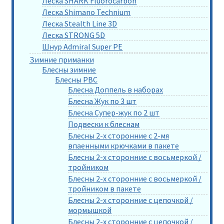
Леска SHARK Fluorocarbon
Леска Shimano Technium
Леска Stealth Line 3D
Леска STRONG 5D
Шнур Admiral Super PE
Зимние приманки
Блесны зимние
Блесны РВС
Блесна Доппель в наборах
Блесна Жук по 3 шт
Блесна Супер-жук по 2 шт
Подвески к блеснам
Блесны 2-х сторонние с 2-мя
впаенными крючками в пакете
Блесны 2-х сторонние с восьмеркой /
тройником
Блесны 2-х сторонние с восьмеркой /
тройником в пакете
Блесны 2-х сторонние с цепочкой /
мормышкой
Блесны 2-х сторонние с цепочкой /