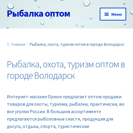
Рыбалка оптом
Перейти
Перейти
Меню
к
к
навигации
содержимому
Главная
О нас
Главная
Рыбалка, охота, туризм оптом в городе Володарск
Доставка и оплата
Рыбалка, охота, туризм оптом в
городе Володарск
Акции
Новинки
Интернет-магазин Орион предлагает оптом продажи
товаров для охоты, туризма, рыбалки, практически, во
Прайс
все уголки России. В большом ассортименте
предлагаются рыболовные снасти, продукция для
Контакты
досуга, отдыха, спорта, туристические