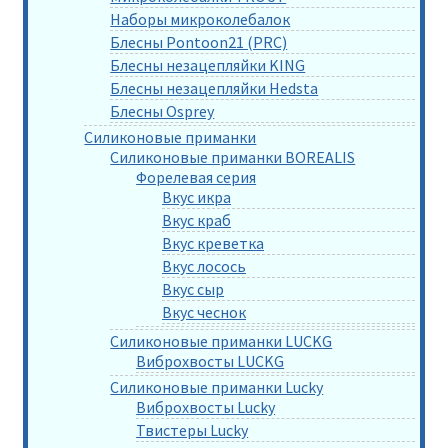
Наборы микроколебалок
Блесны Pontoon21 (PRC)
Блесны незацепляйки KING
Блесны незацепляйки Hedsta
Блесны Osprey
Силиконовые приманки
Силиконовые приманки BOREALIS
Форелевая серия
Вкус икра
Вкус краб
Вкус креветка
Вкус лосось
Вкус сыр
Вкус чеснок
Силиконовые приманки LUCKG
Виброхвосты LUCKG
Силиконовые приманки Lucky
Виброхвосты Lucky
Твистеры Lucky