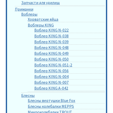
Запчасти для удилищ
Приманки
Воблеры
Хорватские яйца
Воблеры KING
Воблер KING N-022
Воблер KING N-038
Воблер KING N-039
Воблер KING N-048
Воблер KING N-049
Воблер KING N-050
Воблер KING N-051-2
Воблер KING N-056
Воблер KING N-004
Воблер KING N-007
Воблер KING A-042
Блесны
Блесны вертушки Blue Fox
Блесны колебалки MEPPS
Микроколебалки TROUT