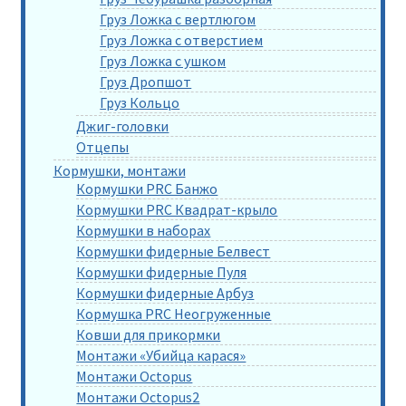
Груз Ложка с вертлюгом
Груз Ложка с отверстием
Груз Ложка с ушком
Груз Дропшот
Груз Кольцо
Джиг-головки
Отцепы
Кормушки, монтажи
Кормушки PRC Банжо
Кормушки PRC Квадрат-крыло
Кормушки в наборах
Кормушки фидерные Белвест
Кормушки фидерные Пуля
Кормушки фидерные Арбуз
Кормушка PRC Неогруженные
Ковши для прикормки
Монтажи «Убийца карася»
Монтажи Octopus
Монтажи Octopus2