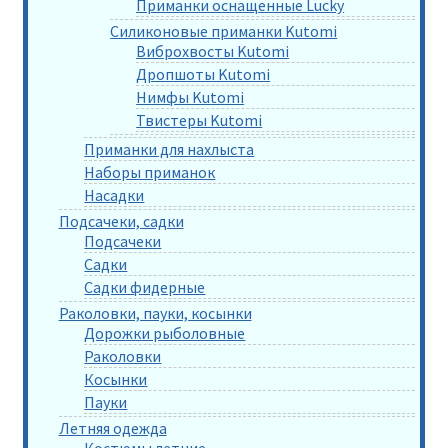
Приманки оснащенные Lucky
Силиконовые приманки Kutomi
Виброхвосты Kutomi
Дропшоты Kutomi
Нимфы Kutomi
Твистеры Kutomi
Приманки для нахлыста
Наборы приманок
Насадки
Подсачеки, садки
Подсачеки
Садки
Садки фидерные
Раколовки, пауки, косынки
Дорожки рыболовные
Раколовки
Косынки
Пауки
Летняя одежда