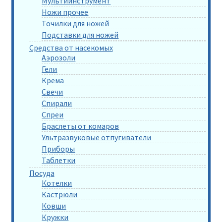
Мультиинструмент
Ножи прочее
Точилки для ножей
Подставки для ножей
Средства от насекомых
Аэрозоли
Гели
Крема
Свечи
Спирали
Спреи
Браслеты от комаров
Ультразвуковые отпугиватели
Приборы
Таблетки
Посуда
Котелки
Кастрюли
Ковши
Кружки