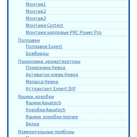
Монтаж1
Монтаж2
Монтаж3
Монтажи Cortest
Монтажи карповые PRC Power Pro
Поплавки
Поплавки Expert
Бомбарды
Прикормки, ароматизаторы
Прикормка Невод
Активатор клева Невод
Меласса Невод
Аттрактант Expert DIP
Ящики, коробки
Ящики Aquatech
Коробки Aquatech
Ящики, коробки прочее
Ведра
Измерительные приборы