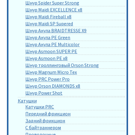
Шнур Spider Super Strong
Шнур Maidi EXCELLENCE x8
Шнур Maidi Fireball x8
Шнур Maidi SP Supered
Шнур Акула BRAIDTRESSE X9
Шнур Акула PE Green
Шнур Акула PE Multicolor
Шнур Asmoon SUPER PE
Шнур Asmoon PE x8
Шнур троллинговый Orson Strong
Шнур Magnum Micro Tex
Шнур PRC Power Pro
Шнур Orson DIAMONDS x8
Шнур Power Shot
Катушки
Катушки PRC
Передний фрикцион
Задний фрикцион
С байтраннером
Проводочные