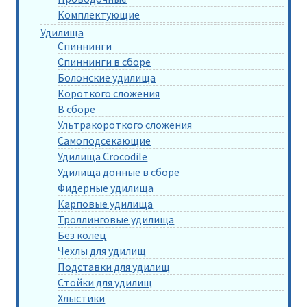
Комплектующие
Удилища
Спиннинги
Спиннинги в сборе
Болонские удилища
Короткого сложения
В сборе
Ультракороткого сложения
Самоподсекающие
Удилища Crocodile
Удилища донные в сборе
Фидерные удилища
Карповые удилища
Троллинговые удилища
Без колец
Чехлы для удилищ
Подставки для удилищ
Стойки для удилищ
Хлыстики