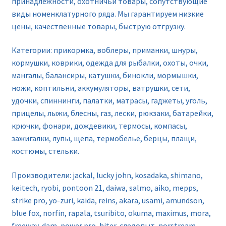
принадлежности, охотничьи товары, сопутствующие
виды номенклатурного ряда. Мы гарантируем низкие
цены, качественные товары, быструю отгрузку.
Категории: прикормка, воблеры, приманки, шнуры,
кормушки, коврики, одежда для рыбалки, охоты, очки,
мангалы, балансиры, катушки, бинокли, мормышки,
ножи, коптильни, аккумуляторы, ватрушки, сети,
удочки, спиннинги, палатки, матрасы, гаджеты, уголь,
прицелы, лыжи, блесны, газ, лески, рюкзаки, батарейки,
крючки, фонари, дождевики, термосы, компасы,
зажигалки, лупы, щепа, термобелье, берцы, плащи,
костюмы, стельки.
Производители: jackal, lucky john, kosadaka, shimano,
keitech, ryobi, pontoon 21, daiwa, salmo, aiko, mepps,
strike pro, yo-zuri, kaida, reins, akara, usami, amundson,
blue fox, norfin, rapala, tsuribito, okuma, maximus, mora,
freeway, dam, power pro, hiter, следопыт, norstream,