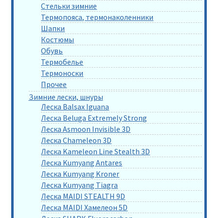
Стельки зимние
Термопояса, термонаколенники
Шапки
Костюмы
Обувь
Термобелье
Термоноски
Прочее
Зимние лески, шнуры
Леска Balsax Iguana
Леска Beluga Extremely Strong
Леска Asmoon Invisible 3D
Леска Chameleon 3D
Леска Kameleon Line Stealth 3D
Леска Kumyang Antares
Леска Kumyang Kroner
Леска Kumyang Tiagra
Леска MAIDI STEALTH 9D
Леска MAIDI Хамелеон 5D