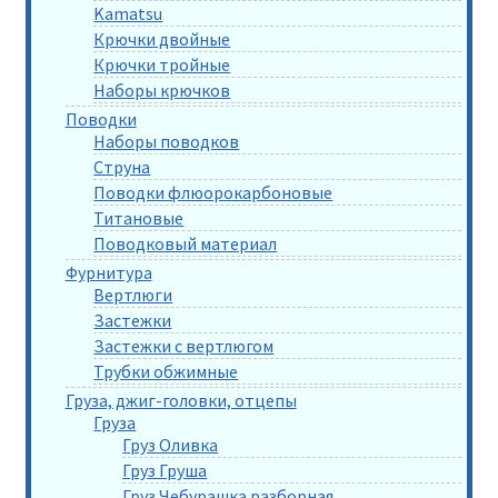
Kamatsu
Крючки двойные
Крючки тройные
Наборы крючков
Поводки
Наборы поводков
Струна
Поводки флюорокарбоновые
Титановые
Поводковый материал
Фурнитура
Вертлюги
Застежки
Застежки с вертлюгом
Трубки обжимные
Груза, джиг-головки, отцепы
Груза
Груз Оливка
Груз Груша
Груз Чебурашка разборная