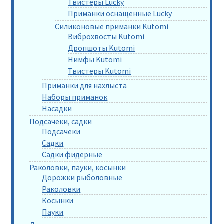
Твистеры Lucky
Приманки оснащенные Lucky
Силиконовые приманки Kutomi
Виброхвосты Kutomi
Дропшоты Kutomi
Нимфы Kutomi
Твистеры Kutomi
Приманки для нахлыста
Наборы приманок
Насадки
Подсачеки, садки
Подсачеки
Садки
Садки фидерные
Раколовки, пауки, косынки
Дорожки рыболовные
Раколовки
Косынки
Пауки