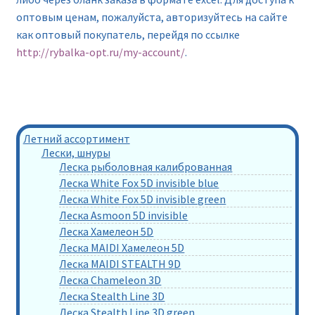
оптовым ценам, пожалуйста, авторизуйтесь на сайте
как оптовый покупатель, перейдя по ссылке
http://rybalka-opt.ru/my-account/
.
Летний ассортимент
Лески, шнуры
Леска рыболовная калиброванная
Леска White Fox 5D invisible blue
Леска White Fox 5D invisible green
Леска Asmoon 5D invisible
Леска Хамелеон 5D
Леска MAIDI Хамелеон 5D
Леска MAIDI STEALTH 9D
Леска Chameleon 3D
Леска Stealth Line 3D
Леска Stealth Line 3D green