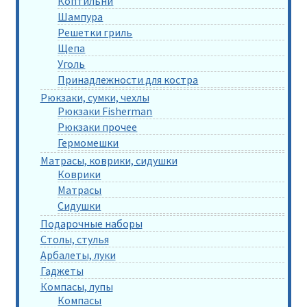
Коптильни
Шампура
Решетки гриль
Щепа
Уголь
Принадлежности для костра
Рюкзаки, сумки, чехлы
Рюкзаки Fisherman
Рюкзаки прочее
Гермомешки
Матрасы, коврики, сидушки
Коврики
Матрасы
Сидушки
Подарочные наборы
Столы, стулья
Арбалеты, луки
Гаджеты
Компасы, лупы
Компасы