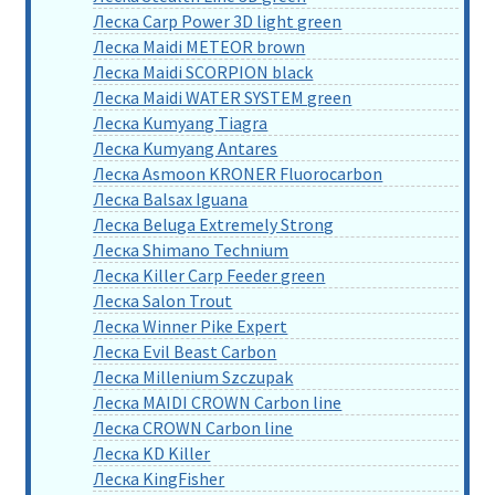
Леска Carp Power 3D light green
Леска Maidi METEOR brown
Леска Maidi SCORPION black
Леска Maidi WATER SYSTEM green
Леска Kumyang Tiagra
Леска Kumyang Antares
Леска Asmoon KRONER Fluorocarbon
Леска Balsax Iguana
Леска Beluga Extremely Strong
Леска Shimano Technium
Леска Killer Carp Feeder green
Леска Salon Trout
Леска Winner Pike Expert
Леска Evil Beast Carbon
Леска Millenium Szczupak
Леска MAIDI CROWN Carbon line
Леска CROWN Carbon line
Леска KD Killer
Леска KingFisher