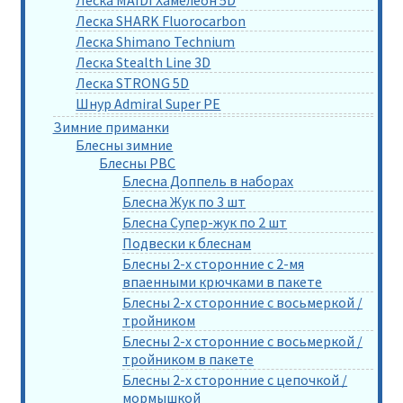
Леска MAIDI Хамелеон 5D
Леска SHARK Fluorocarbon
Леска Shimano Technium
Леска Stealth Line 3D
Леска STRONG 5D
Шнур Admiral Super PE
Зимние приманки
Блесны зимние
Блесны РВС
Блесна Доппель в наборах
Блесна Жук по 3 шт
Блесна Супер-жук по 2 шт
Подвески к блеснам
Блесны 2-х сторонние с 2-мя
впаенными крючками в пакете
Блесны 2-х сторонние с восьмеркой /
тройником
Блесны 2-х сторонние с восьмеркой /
тройником в пакете
Блесны 2-х сторонние с цепочкой /
мормышкой