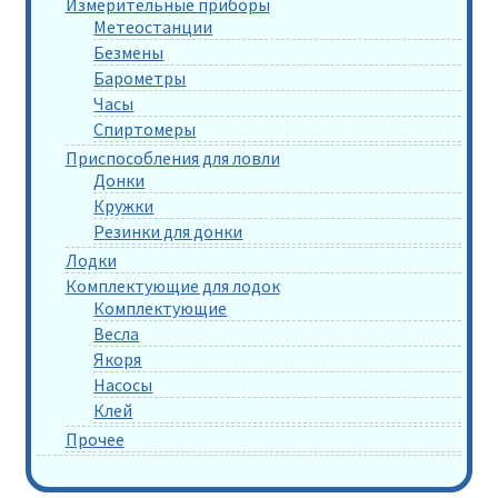
Измерительные приборы
Метеостанции
Безмены
Барометры
Часы
Спиртомеры
Приспособления для ловли
Донки
Кружки
Резинки для донки
Лодки
Комплектующие для лодок
Комплектующие
Весла
Якоря
Насосы
Клей
Прочее