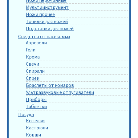
Ножи перочинные
Мультиинструмент
Ножи прочее
Точилки для ножей
Подставки для ножей
Средства от насекомых
Аэрозоли
Гели
Крема
Свечи
Спирали
Спреи
Браслеты от комаров
Ультразвуковые отпугиватели
Приборы
Таблетки
Посуда
Котелки
Кастрюли
Ковши