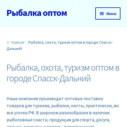
Рыбалка оптом
Перейти
Перейти
Меню
к
к
навигации
содержимому
Главная
О нас
Главная
Рыбалка, охота, туризм оптом в городе Спасск-
Дальний
Доставка и оплата
Рыбалка, охота, туризм оптом в
Акции
городе Спасск-Дальний
Новинки
Наша компания производит оптовые поставки
Прайс
товаров для туризма, рыбалки, охоты, практически, во
все уголки РФ. В широком разнообразии в наличии
Контакты
рыболовные снасти, продукция для спорта, досуга,
отдыха, охотничьи товары, туристические