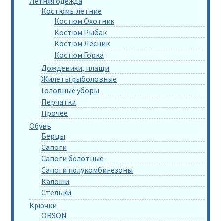
Летняя одежда
Костюмы летние
Костюм Охотник
Костюм Рыбак
Костюм Лесник
Костюм Горка
Дождевики, плащи
Жилеты рыболовные
Головные уборы
Перчатки
Прочее
Обувь
Берцы
Сапоги
Сапоги болотные
Сапоги полукомбинезоны
Калоши
Стельки
Крючки
ORSON