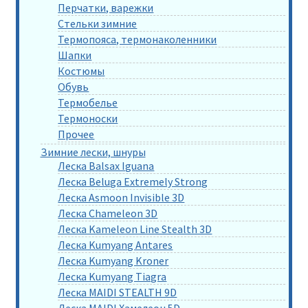
Перчатки, варежки
Стельки зимние
Термопояса, термонаколенники
Шапки
Костюмы
Обувь
Термобелье
Термоноски
Прочее
Зимние лески, шнуры
Леска Balsax Iguana
Леска Beluga Extremely Strong
Леска Asmoon Invisible 3D
Леска Chameleon 3D
Леска Kameleon Line Stealth 3D
Леска Kumyang Antares
Леска Kumyang Kroner
Леска Kumyang Tiagra
Леска MAIDI STEALTH 9D