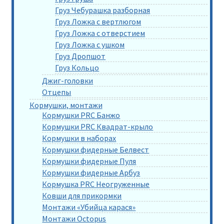
Груз Чебурашка разборная
Груз Ложка с вертлюгом
Груз Ложка с отверстием
Груз Ложка с ушком
Груз Дропшот
Груз Кольцо
Джиг-головки
Отцепы
Кормушки, монтажи
Кормушки PRC Банжо
Кормушки PRC Квадрат-крыло
Кормушки в наборах
Кормушки фидерные Белвест
Кормушки фидерные Пуля
Кормушки фидерные Арбуз
Кормушка PRC Неогруженные
Ковши для прикормки
Монтажи «Убийца карася»
Монтажи Octopus