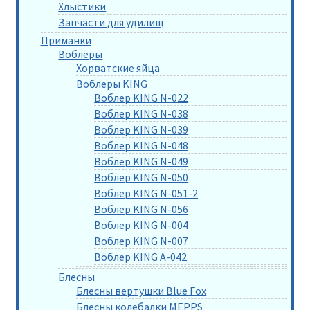
Хлыстики
Запчасти для удилищ
Приманки
Воблеры
Хорватские яйца
Воблеры KING
Воблер KING N-022
Воблер KING N-038
Воблер KING N-039
Воблер KING N-048
Воблер KING N-049
Воблер KING N-050
Воблер KING N-051-2
Воблер KING N-056
Воблер KING N-004
Воблер KING N-007
Воблер KING A-042
Блесны
Блесны вертушки Blue Fox
Блесны колебалки MEPPS