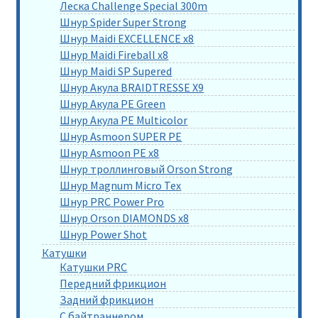
Леска Challenge Special 300m
Шнур Spider Super Strong
Шнур Maidi EXCELLENCE x8
Шнур Maidi Fireball x8
Шнур Maidi SP Supered
Шнур Акула BRAIDTRESSE X9
Шнур Акула PE Green
Шнур Акула PE Multicolor
Шнур Asmoon SUPER PE
Шнур Asmoon PE x8
Шнур троллинговый Orson Strong
Шнур Magnum Micro Tex
Шнур PRC Power Pro
Шнур Orson DIAMONDS x8
Шнур Power Shot
Катушки
Катушки PRC
Передний фрикцион
Задний фрикцион
С байтраннером