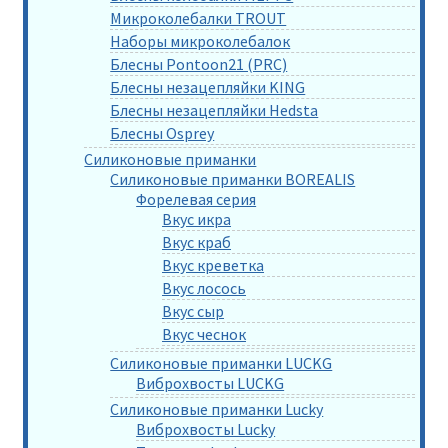
Микроколебалки TROUT
Наборы микроколебалок
Блесны Pontoon21 (PRC)
Блесны незацепляйки KING
Блесны незацепляйки Hedsta
Блесны Osprey
Силиконовые приманки
Силиконовые приманки BOREALIS
Форелевая серия
Вкус икра
Вкус краб
Вкус креветка
Вкус лосось
Вкус сыр
Вкус чеснок
Силиконовые приманки LUCKG
Виброхвосты LUCKG
Силиконовые приманки Lucky
Виброхвосты Lucky