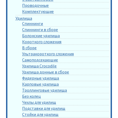
Проводочные
Комплектующие
Удилища
Спиннинги
Спиннинги в сборе
Болонские удилища
Короткого сложения
В сборе
Ультракороткого сложения
Самоподсекающие
Удилища Crocodile
Удилища донные в сборе
Фидерные удилища
Карповые удилища
Троллинговые удилища
Без колец
Чехлы для удилищ
Подставки для удилищ
Стойки для удилищ