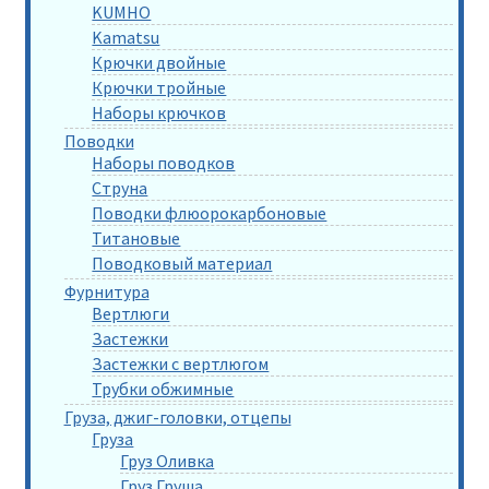
KUMHO
Kamatsu
Крючки двойные
Крючки тройные
Наборы крючков
Поводки
Наборы поводков
Струна
Поводки флюорокарбоновые
Титановые
Поводковый материал
Фурнитура
Вертлюги
Застежки
Застежки с вертлюгом
Трубки обжимные
Груза, джиг-головки, отцепы
Груза
Груз Оливка
Груз Груша