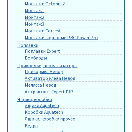
Монтажи Octopus2
Монтаж1
Монтаж2
Монтаж3
Монтажи Cortest
Монтажи карповые PRC Power Pro
Поплавки
Поплавки Expert
Бомбарды
Прикормки, ароматизаторы
Прикормка Невод
Активатор клева Невод
Меласса Невод
Аттрактант Expert DIP
Ящики, коробки
Ящики Aquatech
Коробки Aquatech
Ящики, коробки прочее
Ведра