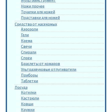
Мультиинструмент
Ножи прочее
Точилки для ножей
Подставки для ножей
Средства от насекомых
Аэрозоли
Гели
Крема
Свечи
Спирали
Спреи
Браслеты от комаров
Ультразвуковые отпугиватели
Приборы
Таблетки
Посуда
Котелки
Кастрюли
Ковши
Кружки