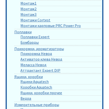
Монтаж1
Монтаж2
Монтаж3
Монтажи Cortest
Монтажи карповые PRC Power Pro
Поплавки
Поплавки Expert
Бомбарды
Прикормки, ароматизаторы
Прикормка Невод
Активатор клева Невод
Меласса Невод
Аттрактант Expert DIP
Ящики, коробки
Ящики Aquatech
Коробки Aquatech
Ящики, коробки прочее
Ведра
Измерительные приборы