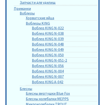
Запчасти для удилищ
Приманки
Воблеры
Хорватские яйца
Воблеры KING
Воблер KING N-022
Воблер KING N-038
Воблер KING N-039
Воблер KING N-048
Воблер KING N-049
Воблер KING N-050
Воблер KING N-051-2
Воблер KING N-056
Воблер KING N-004
Воблер KING N-007
Воблер KING A-042
Блесны
Блесны вертушки Blue Fox
Блесны колебалки MEPPS
Микроколебалки TROUT