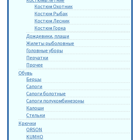
Костюмы летние
Костюм Охотник
Костюм Рыбак
Костюм Лесник
Костюм Горка
Дождевики, плащи
Жилеты рыболовные
Головные уборы
Перчатки
Прочее
Обувь
Берцы
Сапоги
Сапоги болотные
Сапоги полукомбинезоны
Калоши
Стельки
Крючки
ORSON
KUMHO