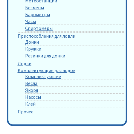
Метеостанции
Безмены
Барометры
Часы
Спиртомеры
Приспособления для ловли
Донки
Кружки
Резинки для донки
Лодки
Комплектующие для лодок
Комплектующие
Весла
Якоря
Насосы
Клей
Прочее