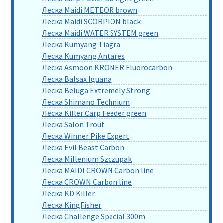
Леска Maidi METEOR brown
Леска Maidi SCORPION black
Леска Maidi WATER SYSTEM green
Леска Kumyang Tiagra
Леска Kumyang Antares
Леска Asmoon KRONER Fluorocarbon
Леска Balsax Iguana
Леска Beluga Extremely Strong
Леска Shimano Technium
Леска Killer Carp Feeder green
Леска Salon Trout
Леска Winner Pike Expert
Леска Evil Beast Carbon
Леска Millenium Szczupak
Леска MAIDI CROWN Carbon line
Леска CROWN Carbon line
Леска KD Killer
Леска KingFisher
Леска Challenge Special 300m