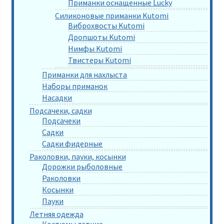
Приманки оснащенные Lucky
Силиконовые приманки Kutomi
Виброхвосты Kutomi
Дропшоты Kutomi
Нимфы Kutomi
Твистеры Kutomi
Приманки для нахлыста
Наборы приманок
Насадки
Подсачеки, садки
Подсачеки
Садки
Садки фидерные
Раколовки, пауки, косынки
Дорожки рыболовные
Раколовки
Косынки
Пауки
Летняя одежда