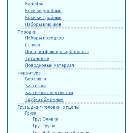
Kamatsu
Крючки двойные
Крючки тройные
Наборы крючков
Поводки
Наборы поводков
Струна
Поводки флюорокарбоновые
Титановые
Поводковый материал
Фурнитура
Вертлюги
Застежки
Застежки с вертлюгом
Трубки обжимные
Груза, джиг-головки, отцепы
Груза
Груз Оливка
Груз Груша
Груз Чебурашка разборная