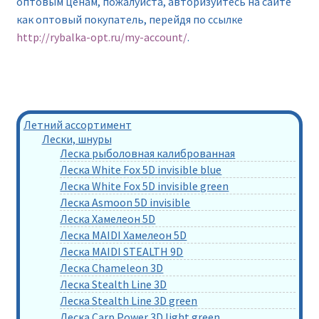
оптовым ценам, пожалуйста, авторизуйтесь на сайте
как оптовый покупатель, перейдя по ссылке
http://rybalka-opt.ru/my-account/
.
Летний ассортимент
Лески, шнуры
Леска рыболовная калиброванная
Леска White Fox 5D invisible blue
Леска White Fox 5D invisible green
Леска Asmoon 5D invisible
Леска Хамелеон 5D
Леска MAIDI Хамелеон 5D
Леска MAIDI STEALTH 9D
Леска Chameleon 3D
Леска Stealth Line 3D
Леска Stealth Line 3D green
Леска Carp Power 3D light green