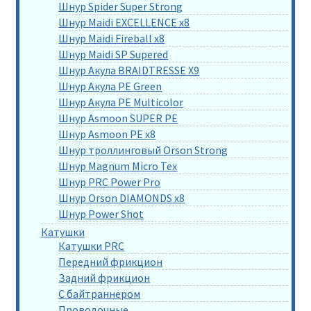
Шнур Spider Super Strong
Шнур Maidi EXCELLENCE x8
Шнур Maidi Fireball x8
Шнур Maidi SP Supered
Шнур Акула BRAIDTRESSE X9
Шнур Акула PE Green
Шнур Акула PE Multicolor
Шнур Asmoon SUPER PE
Шнур Asmoon PE x8
Шнур троллинговый Orson Strong
Шнур Magnum Micro Tex
Шнур PRC Power Pro
Шнур Orson DIAMONDS x8
Шнур Power Shot
Катушки
Катушки PRC
Передний фрикцион
Задний фрикцион
С байтраннером
Проводочные