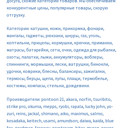
досуга, схожие категории товаров. Мы обеспечиваем
конкурентные цены, популярные товары, скорую
отгрузку.
Категории: катушки, ножи, прикормка, фонари,
мангалы, гаджеты, рюкзаки, шнуры, газ, уголь,
коптильни, прицелы, кормушки, крючки, приманки,
матрасы, батарейки, сети, очки, одежда для рыбалки,
охоты, палатки, лыжи, аккумуляторы, воблеры,
спиннинги, мормышки, лески, ватрушки, бинокли,
удочки, коврики, блесны, балансиры, зажигалки,
термосы, берцы, щепа, лупы, плащи, термобелье,
костюмы, компасы, стельки, дождевики.
Производители: pontoon 21, akara, norfin, tsuribito,
strike pro, okuma, mepps, ryobi, rapala, lucky john, yo-
zuri, reins, jackal, shimano, aiko, maximus, salmo,
kosadaka, keitech, usami, amundson, daiwa, kaida, blue
fox, nordman, freeway, norstream, hiter, myran, power