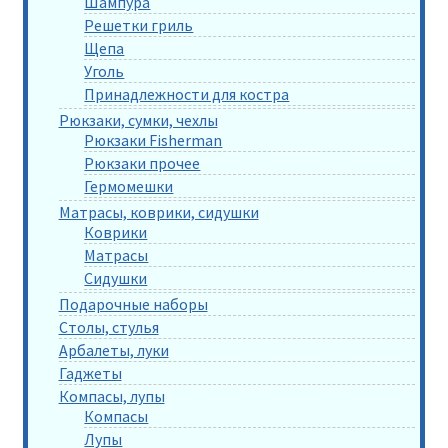
Шампура
Решетки гриль
Щепа
Уголь
Принадлежности для костра
Рюкзаки, сумки, чехлы
Рюкзаки Fisherman
Рюкзаки прочее
Гермомешки
Матрасы, коврики, сидушки
Коврики
Матрасы
Сидушки
Подарочные наборы
Столы, стулья
Арбалеты, луки
Гаджеты
Компасы, лупы
Компасы
Лупы