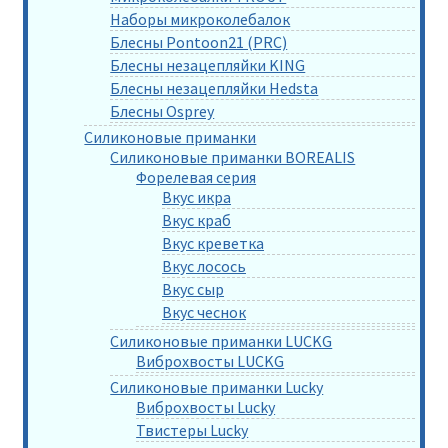
Наборы микроколебалок
Блесны Pontoon21 (PRC)
Блесны незацепляйки KING
Блесны незацепляйки Hedsta
Блесны Osprey
Силиконовые приманки
Силиконовые приманки BOREALIS
Форелевая серия
Вкус икра
Вкус краб
Вкус креветка
Вкус лосось
Вкус сыр
Вкус чеснок
Силиконовые приманки LUCKG
Виброхвосты LUCKG
Силиконовые приманки Lucky
Виброхвосты Lucky
Твистеры Lucky