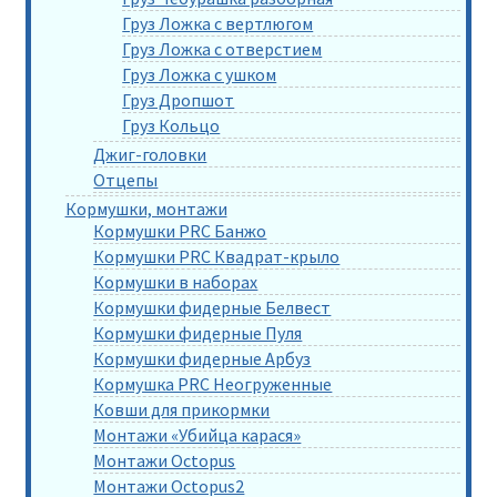
Груз Ложка с вертлюгом
Груз Ложка с отверстием
Груз Ложка с ушком
Груз Дропшот
Груз Кольцо
Джиг-головки
Отцепы
Кормушки, монтажи
Кормушки PRC Банжо
Кормушки PRC Квадрат-крыло
Кормушки в наборах
Кормушки фидерные Белвест
Кормушки фидерные Пуля
Кормушки фидерные Арбуз
Кормушка PRC Неогруженные
Ковши для прикормки
Монтажи «Убийца карася»
Монтажи Octopus
Монтажи Octopus2