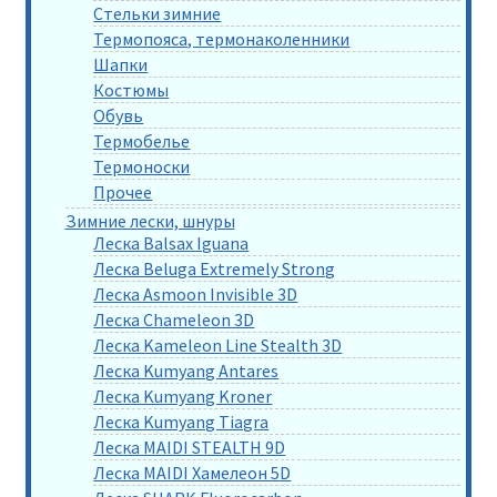
Стельки зимние
Термопояса, термонаколенники
Шапки
Костюмы
Обувь
Термобелье
Термоноски
Прочее
Зимние лески, шнуры
Леска Balsax Iguana
Леска Beluga Extremely Strong
Леска Asmoon Invisible 3D
Леска Chameleon 3D
Леска Kameleon Line Stealth 3D
Леска Kumyang Antares
Леска Kumyang Kroner
Леска Kumyang Tiagra
Леска MAIDI STEALTH 9D
Леска MAIDI Хамелеон 5D