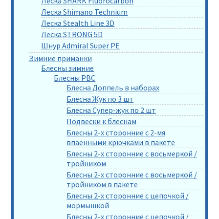
Леска SHARK Fluorocarbon
Леска Shimano Technium
Леска Stealth Line 3D
Леска STRONG 5D
Шнур Admiral Super PE
Зимние приманки
Блесны зимние
Блесны РВС
Блесна Доппель в наборах
Блесна Жук по 3 шт
Блесна Супер-жук по 2 шт
Подвески к блеснам
Блесны 2-х сторонние с 2-мя
впаенными крючками в пакете
Блесны 2-х сторонние с восьмеркой /
тройником
Блесны 2-х сторонние с восьмеркой /
тройником в пакете
Блесны 2-х сторонние с цепочкой /
мормышкой
Блесны 2-х сторонние с цепочкой /