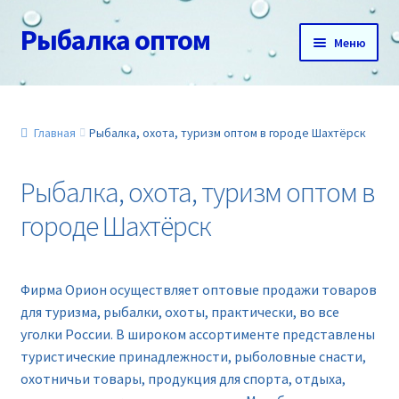
Рыбалка оптом
Перейти
Перейти
Меню
к
к
навигации
содержимому
Главная
О нас
Главная
Рыбалка, охота, туризм оптом в городе Шахтёрск
Доставка и оплата
Рыбалка, охота, туризм оптом в
городе Шахтёрск
Акции
Новинки
Фирма Орион осуществляет оптовые продажи товаров
для туризма, рыбалки, охоты, практически, во все
Прайс
уголки России. В широком ассортименте представлены
туристические принадлежности, рыболовные снасти,
Контакты
охотничьи товары, продукция для спорта, отдыха,