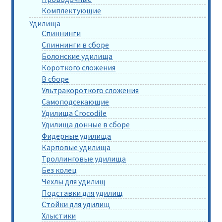
Комплектующие
Удилища
Спиннинги
Спиннинги в сборе
Болонские удилища
Короткого сложения
В сборе
Ультракороткого сложения
Самоподсекающие
Удилища Crocodile
Удилища донные в сборе
Фидерные удилища
Карповые удилища
Троллинговые удилища
Без колец
Чехлы для удилищ
Подставки для удилищ
Стойки для удилищ
Хлыстики