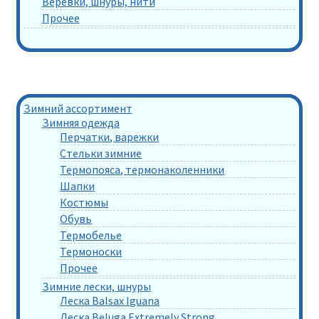
Веревки, шнуры, нити
Прочее
Зимний ассортимент
Зимняя одежда
Перчатки, варежки
Стельки зимние
Термопояса, термонаколенники
Шапки
Костюмы
Обувь
Термобелье
Термоноски
Прочее
Зимние лески, шнуры
Леска Balsax Iguana
Леска Beluga Extremely Strong