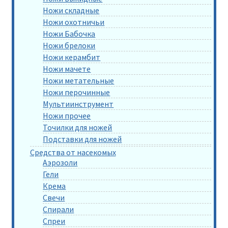
Ножи складные
Ножи охотничьи
Ножи Бабочка
Ножи брелоки
Ножи керамбит
Ножи мачете
Ножи метательные
Ножи перочинные
Мультиинструмент
Ножи прочее
Точилки для ножей
Подставки для ножей
Средства от насекомых
Аэрозоли
Гели
Крема
Свечи
Спирали
Спреи