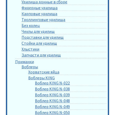
Удилища донные в сборе
Фидерные удилища
Карповые удилища
Троллинговые удилища
Без колец
Чехлы для удилищ
Подставки для удилищ
Стойки для удилищ
Хлыстики
Запчасти для удилищ
Приманки
Воблеры
Хорватские яйца
Воблеры KING
Воблер KING N-022
Воблер KING N-038
Воблер KING N-039
Воблер KING N-048
Воблер KING N-049
Воблер KING N-050