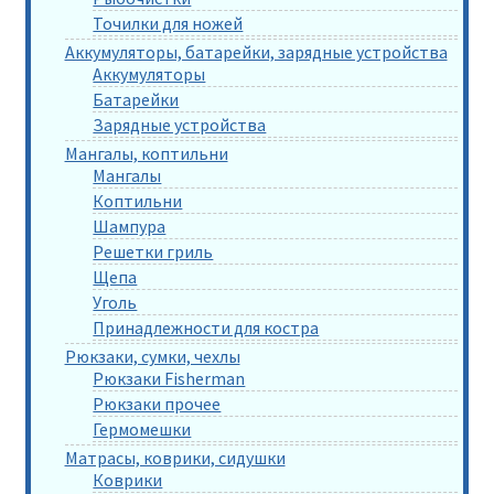
Точилки для ножей
Аккумуляторы, батарейки, зарядные устройства
Аккумуляторы
Батарейки
Зарядные устройства
Мангалы, коптильни
Мангалы
Коптильни
Шампура
Решетки гриль
Щепа
Уголь
Принадлежности для костра
Рюкзаки, сумки, чехлы
Рюкзаки Fisherman
Рюкзаки прочее
Гермомешки
Матрасы, коврики, сидушки
Коврики