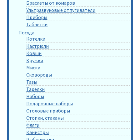
Браслеты от комаров
Ультразвуковые отпугиватели
Приборы
Таблетки
Посуда
Котелки
Кастрюли
Ковши
Кружки
Миски
Сковороды
Тазы
Тарелки
Наборы
Подарочные наборы
Столовые приборы
Стопки, стаканы
Фляги
Канистры
Рыбочистки