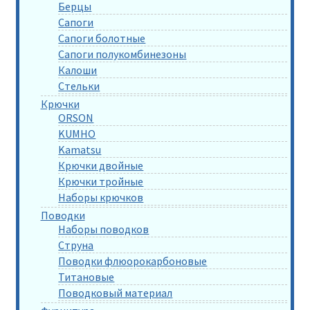
Берцы
Сапоги
Сапоги болотные
Сапоги полукомбинезоны
Калоши
Стельки
Крючки
ORSON
KUMHO
Kamatsu
Крючки двойные
Крючки тройные
Наборы крючков
Поводки
Наборы поводков
Струна
Поводки флюорокарбоновые
Титановые
Поводковый материал