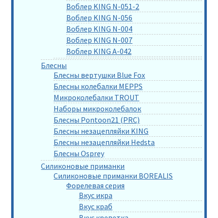
Воблер KING N-051-2
Воблер KING N-056
Воблер KING N-004
Воблер KING N-007
Воблер KING A-042
Блесны
Блесны вертушки Blue Fox
Блесны колебалки MEPPS
Микроколебалки TROUT
Наборы микроколебалок
Блесны Pontoon21 (PRC)
Блесны незацепляйки KING
Блесны незацепляйки Hedsta
Блесны Osprey
Силиконовые приманки
Силиконовые приманки BOREALIS
Форелевая серия
Вкус икра
Вкус краб
Вкус креветка