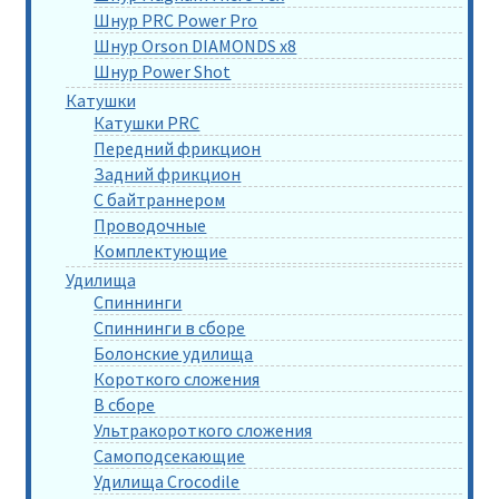
Шнур PRC Power Pro
Шнур Orson DIAMONDS x8
Шнур Power Shot
Катушки
Катушки PRC
Передний фрикцион
Задний фрикцион
С байтраннером
Проводочные
Комплектующие
Удилища
Спиннинги
Спиннинги в сборе
Болонские удилища
Короткого сложения
В сборе
Ультракороткого сложения
Самоподсекающие
Удилища Crocodile