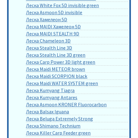
Леска White Fox 5D invisible green
Леска Asmoon 5D invisible
Леска Хамелеон 5D
Леска MAIDI Хамелеон 5D
Леска MAIDI STEALTH 9D
Леска Chameleon 3D
Леска Stealth Line 3D
Леска Stealth Line 3D green
Леска Carp Power 3D light green
Леска Maidi METEOR brown
Леска Maidi SCORPION black
Леска Maidi WATER SYSTEM green
Леска Kumyang Tiagra
Леска Kumyang Antares
Леска Asmoon KRONER Fluorocarbon
Леска Balsax Iguana
Леска Beluga Extremely Strong
Леска Shimano Technium
Леска Killer Carp Feeder green