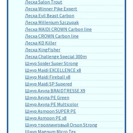
Леска Salon Trout
Леска Winner Pike Expert
Леска Evil Beast Carbon
Леска Millenium Szczupak
Леска MAIDI CROWN Carbon line
Леска CROWN Carbon line
Леска KD Killer
Леска KingFisher
Леска Challenge Special 300m
Шнур Spider Super Strong
Шнур Maidi EXCELLENCE x8
Шнур Maidi Fireball x8
Шнур Maidi SP Supered
Шнур Акула BRAIDTRESSE X9
Шнур Акула PE Green
Шнур Акула PE Multicolor
Шнур Asmoon SUPER PE
Шнур Asmoon PE x8
Шнур троллинговый Orson Strong
Шнур Magnum Micro Tex