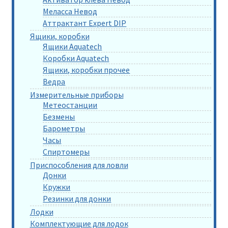
Меласса Невод
Аттрактант Expert DIP
Ящики, коробки
Ящики Aquatech
Коробки Aquatech
Ящики, коробки прочее
Ведра
Измерительные приборы
Метеостанции
Безмены
Барометры
Часы
Спиртомеры
Приспособления для ловли
Донки
Кружки
Резинки для донки
Лодки
Комплектующие для лодок