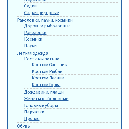
Садки
Садки фидерные
Раколовки, пауки, косынки
Дорожки рыболовные
Раколовки
Косынки
Пауки
Летняя одежда
Костюмы летние
Костюм Охотник
Костюм Рыбак
Костюм Лесник
Костюм Горка
Дождевики, плащи
Жилеты рыболовные
Головные уборы
Перчатки
Прочее
Обувь