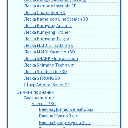
Леска Asmoon Invisible 3D
Леска Chameleon 3D
Леска Kameleon Line Stealth 3D
Леска Kumyang Antares
Леска Kumyang Kroner
Леска Kumyang Tiagra
Леска MAIDI STEALTH 9D
Леска MAIDI Хамелеон 5D
Леска SHARK Fluorocarbon
Леска Shimano Technium
Леска Stealth Line 3D
Леска STRONG 5D
Шнур Admiral Super PE
Зимние приманки
Блесны зимние
Блесны РВС
Блесна Доппель в наборах
Блесна Жук по 3 шт
Блесна Супер-жук по 2 шт