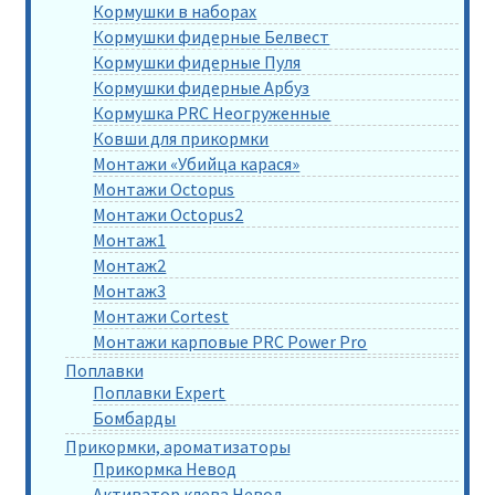
Кормушки в наборах
Кормушки фидерные Белвест
Кормушки фидерные Пуля
Кормушки фидерные Арбуз
Кормушка PRC Неогруженные
Ковши для прикормки
Монтажи «Убийца карася»
Монтажи Octopus
Монтажи Octopus2
Монтаж1
Монтаж2
Монтаж3
Монтажи Cortest
Монтажи карповые PRC Power Pro
Поплавки
Поплавки Expert
Бомбарды
Прикормки, ароматизаторы
Прикормка Невод
Активатор клева Невод