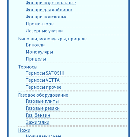
Фонари подствольные
Фонари для дайвинга
Фонари поисковые
Прожекторы
Лазерные указки
Бинокли, монокуляры, прицелы
Бинокли
Монокуляры
Прицелы
Термосы
Термосы SATOSHI
Термосы VETTA
Термосы прочее
Газовое оборудование
Газовые плиты
Газовые резаки
Газ, бензин
Зажигалки
Ножи
Ножи выкидные