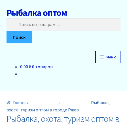
Рыбалка оптом
Перейти
Перейти
к
к
Искать:
навигации
содержимому
Поиск
Меню
0,00 ₽
0 товаров
Главная
О нас
Доставка и оплата
Главная
Рыбалка,
охота, туризм оптом в городе Ржев
Акции
Рыбалка, охота, туризм оптом в