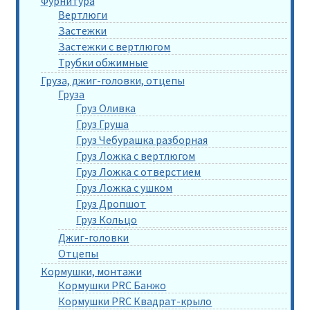
Фурнитура
Вертлюги
Застежки
Застежки с вертлюгом
Трубки обжимные
Груза, джиг-головки, отцепы
Груза
Груз Оливка
Груз Груша
Груз Чебурашка разборная
Груз Ложка с вертлюгом
Груз Ложка с отверстием
Груз Ложка с ушком
Груз Дропшот
Груз Кольцо
Джиг-головки
Отцепы
Кормушки, монтажи
Кормушки PRC Банжо
Кормушки PRC Квадрат-крыло