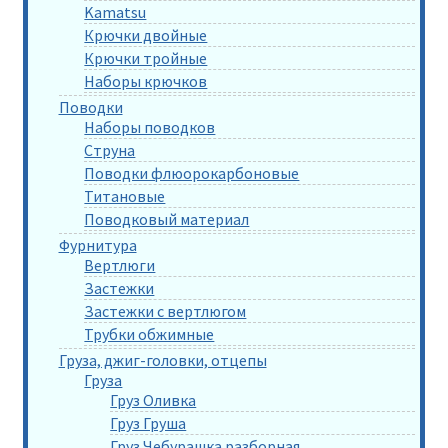
Kamatsu
Крючки двойные
Крючки тройные
Наборы крючков
Поводки
Наборы поводков
Струна
Поводки флюорокарбоновые
Титановые
Поводковый материал
Фурнитура
Вертлюги
Застежки
Застежки с вертлюгом
Трубки обжимные
Груза, джиг-головки, отцепы
Груза
Груз Оливка
Груз Груша
Груз Чебурашка разборная