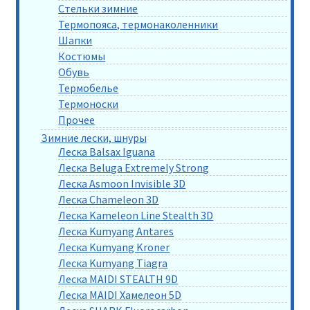
Стельки зимние
Термопояса, термонаколенники
Шапки
Костюмы
Обувь
Термобелье
Термоноски
Прочее
Зимние лески, шнуры
Леска Balsax Iguana
Леска Beluga Extremely Strong
Леска Asmoon Invisible 3D
Леска Chameleon 3D
Леска Kameleon Line Stealth 3D
Леска Kumyang Antares
Леска Kumyang Kroner
Леска Kumyang Tiagra
Леска MAIDI STEALTH 9D
Леска MAIDI Хамелеон 5D