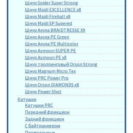
Шнур Spider Super Strong
Шнур Maidi EXCELLENCE x8
Шнур Maidi Fireball x8
Шнур Maidi SP Supered
Шнур Акула BRAIDTRESSE X9
Шнур Акула PE Green
Шнур Акула PE Multicolor
Шнур Asmoon SUPER PE
Шнур Asmoon PE x8
Шнур троллинговый Orson Strong
Шнур Magnum Micro Tex
Шнур PRC Power Pro
Шнур Orson DIAMONDS x8
Шнур Power Shot
Катушки
Катушки PRC
Передний фрикцион
Задний фрикцион
С байтраннером
Проводочные