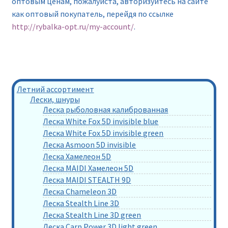
оптовым ценам, пожалуйста, авторизуйтесь на сайте
как оптовый покупатель, перейдя по ссылке
http://rybalka-opt.ru/my-account/
.
Летний ассортимент
Лески, шнуры
Леска рыболовная калиброванная
Леска White Fox 5D invisible blue
Леска White Fox 5D invisible green
Леска Asmoon 5D invisible
Леска Хамелеон 5D
Леска MAIDI Хамелеон 5D
Леска MAIDI STEALTH 9D
Леска Chameleon 3D
Леска Stealth Line 3D
Леска Stealth Line 3D green
Леска Carp Power 3D light green