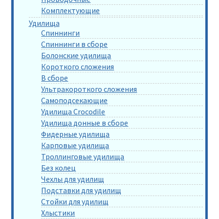
Комплектующие
Удилища
Спиннинги
Спиннинги в сборе
Болонские удилища
Короткого сложения
В сборе
Ультракороткого сложения
Самоподсекающие
Удилища Crocodile
Удилища донные в сборе
Фидерные удилища
Карповые удилища
Троллинговые удилища
Без колец
Чехлы для удилищ
Подставки для удилищ
Стойки для удилищ
Хлыстики