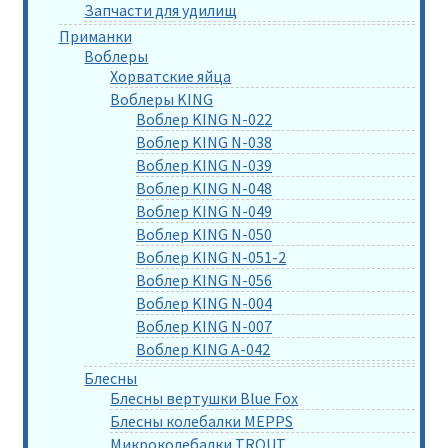
Запчасти для удилищ
Приманки
Воблеры
Хорватские яйца
Воблеры KING
Воблер KING N-022
Воблер KING N-038
Воблер KING N-039
Воблер KING N-048
Воблер KING N-049
Воблер KING N-050
Воблер KING N-051-2
Воблер KING N-056
Воблер KING N-004
Воблер KING N-007
Воблер KING A-042
Блесны
Блесны вертушки Blue Fox
Блесны колебалки MEPPS
Микроколебалки TROUT