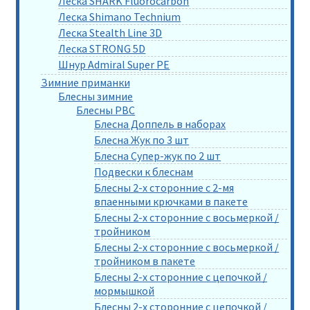
Леска SHARK Fluorocarbon
Леска Shimano Technium
Леска Stealth Line 3D
Леска STRONG 5D
Шнур Admiral Super PE
Зимние приманки
Блесны зимние
Блесны РВС
Блесна Доппель в наборах
Блесна Жук по 3 шт
Блесна Супер-жук по 2 шт
Подвески к блеснам
Блесны 2-х сторонние с 2-мя
впаенными крючками в пакете
Блесны 2-х сторонние с восьмеркой /
тройником
Блесны 2-х сторонние с восьмеркой /
тройником в пакете
Блесны 2-х сторонние с цепочкой /
мормышкой
Блесны 2-х сторонние с цепочкой /