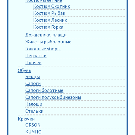
Костюмы летние
Костюм Охотник
Костюм Рыбак
Костюм Лесник
Костюм Горка
Дождевики, плащи
Жилеты рыболовные
Головные уборы
Перчатки
Прочее
Обувь
Берцы
Сапоги
Сапоги болотные
Сапоги полукомбинезоны
Калоши
Стельки
Крючки
ORSON
KUMHO