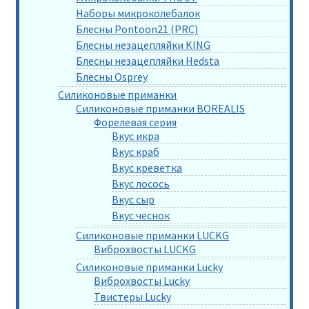
Наборы микроколебалок
Блесны Pontoon21 (PRC)
Блесны незацепляйки KING
Блесны незацепляйки Hedsta
Блесны Osprey
Силиконовые приманки
Силиконовые приманки BOREALIS
Форелевая серия
Вкус икра
Вкус краб
Вкус креветка
Вкус лосось
Вкус сыр
Вкус чеснок
Силиконовые приманки LUCKG
Виброхвосты LUCKG
Силиконовые приманки Lucky
Виброхвосты Lucky
Твистеры Lucky