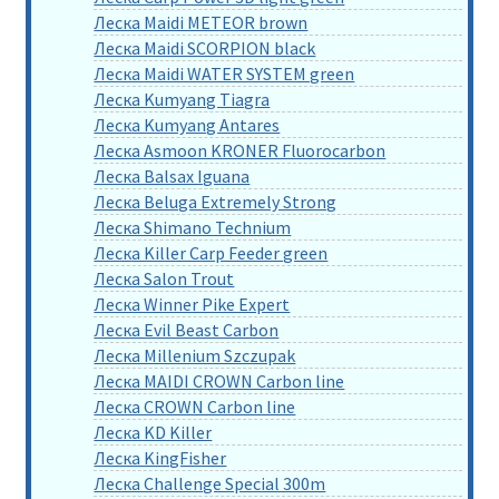
Леска Maidi METEOR brown
Леска Maidi SCORPION black
Леска Maidi WATER SYSTEM green
Леска Kumyang Tiagra
Леска Kumyang Antares
Леска Asmoon KRONER Fluorocarbon
Леска Balsax Iguana
Леска Beluga Extremely Strong
Леска Shimano Technium
Леска Killer Carp Feeder green
Леска Salon Trout
Леска Winner Pike Expert
Леска Evil Beast Carbon
Леска Millenium Szczupak
Леска MAIDI CROWN Carbon line
Леска CROWN Carbon line
Леска KD Killer
Леска KingFisher
Леска Challenge Special 300m