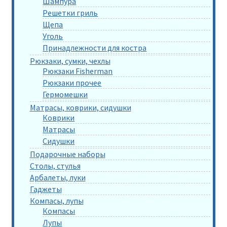
Шампура
Решетки гриль
Щепа
Уголь
Принадлежности для костра
Рюкзаки, сумки, чехлы
Рюкзаки Fisherman
Рюкзаки прочее
Гермомешки
Матрасы, коврики, сидушки
Коврики
Матрасы
Сидушки
Подарочные наборы
Столы, стулья
Арбалеты, луки
Гаджеты
Компасы, лупы
Компасы
Лупы