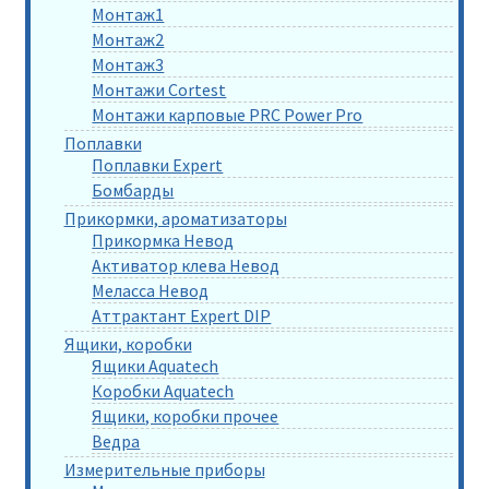
Монтаж1
Монтаж2
Монтаж3
Монтажи Cortest
Монтажи карповые PRC Power Pro
Поплавки
Поплавки Expert
Бомбарды
Прикормки, ароматизаторы
Прикормка Невод
Активатор клева Невод
Меласса Невод
Аттрактант Expert DIP
Ящики, коробки
Ящики Aquatech
Коробки Aquatech
Ящики, коробки прочее
Ведра
Измерительные приборы