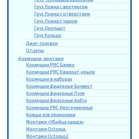
Груз Ложка с вертлюгом
Груз Ложка с отверстием
Груз Ложка с ушком
Груз Дропшот
Груз Кольцо
Джиг-головки
Отцепы
Кормушки, монтажи
Кормушки PRC Банжо
Кормушки PRC Квадрат-крыло
Кормушки в наборах
Кормушки фидерные Белвест
Кормушки фидерные Пуля
Кормушки фидерные Арбуз
Кормушка PRC Неогруженные
Ковши для прикормки
Монтажи «Убийца карася»
Монтажи Octopus
Монтажи Octopus2