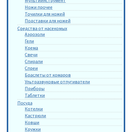
Мультиинструмент
Ножи прочее
Точилки для ножей
Подставки для ножей
Средства от насекомых
Аэрозоли
Гели
Крема
Свечи
Спирали
Спреи
Браслеты от комаров
Ультразвуковые отпугиватели
Приборы
Таблетки
Посуда
Котелки
Кастрюли
Ковши
Кружки