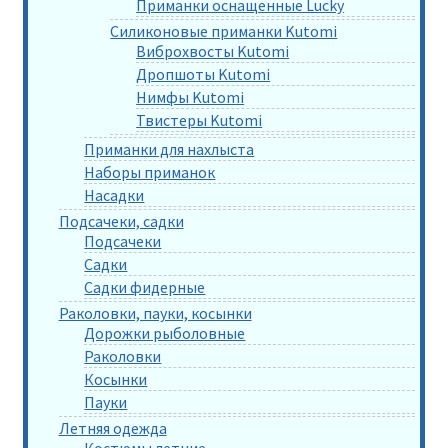
Приманки оснащенные Lucky
Силиконовые приманки Kutomi
Виброхвосты Kutomi
Дропшоты Kutomi
Нимфы Kutomi
Твистеры Kutomi
Приманки для нахлыста
Наборы приманок
Насадки
Подсачеки, садки
Подсачеки
Садки
Садки фидерные
Раколовки, пауки, косынки
Дорожки рыболовные
Раколовки
Косынки
Пауки
Летняя одежда