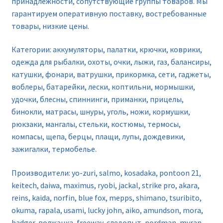
принадлежности, сопутствующие группы товаров. Мы
гарантируем оперативную поставку, востребованные
товары, низкие цены.
Категории: аккумуляторы, палатки, крючки, коврики,
одежда для рыбалки, охоты, очки, лыжи, газ, балансиры,
катушки, фонари, ватрушки, прикормка, сети, гаджеты,
воблеры, батарейки, лески, коптильни, мормышки,
удочки, блесны, спиннинги, приманки, прицелы,
бинокли, матрасы, шнуры, уголь, ножи, кормушки,
рюкзаки, мангалы, стельки, костюмы, термосы,
компасы, щепа, берцы, плащи, лупы, дождевики,
зажигалки, термобелье.
Производители: yo-zuri, salmo, kosadaka, pontoon 21,
keitech, daiwa, maximus, ryobi, jackal, strike pro, akara,
reins, kaida, norfin, blue fox, mepps, shimano, tsuribito,
okuma, rapala, usami, lucky john, aiko, amundson, mora,
badger, волжанка, freeway, следопыт, nordman, myran,