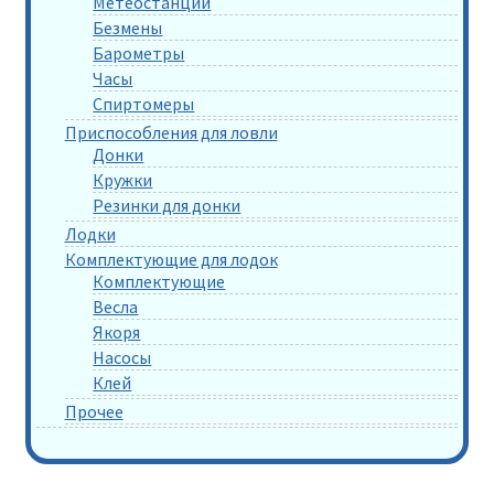
Метеостанции
Безмены
Барометры
Часы
Спиртомеры
Приспособления для ловли
Донки
Кружки
Резинки для донки
Лодки
Комплектующие для лодок
Комплектующие
Весла
Якоря
Насосы
Клей
Прочее