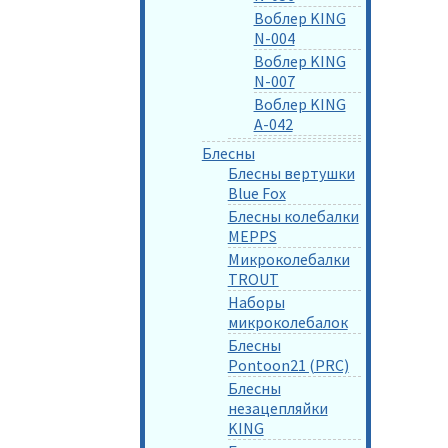
Воблер KING
N-004
Воблер KING
N-007
Воблер KING
A-042
Блесны
Блесны вертушки
Blue Fox
Блесны колебалки
MEPPS
Микроколебалки
TROUT
Наборы
микроколебалок
Блесны
Pontoon21 (PRC)
Блесны
незацепляйки
KING