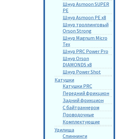
Шнур Asmoon SUPER
PE
Шнур Asmoon PE x8
Шнур троллинговый
Orson Strong
Шнур Magnum Micro
Tex
Шнур PRC Power Pro
Шнур Orson
DIAMONDS x8
Шнур Power Shot
Катушки
Катушки PRC
Передний фрикцион
Задний фрикцион
С байтраннером
Проводочные
Комплектующие
Удилища
Спиннинги