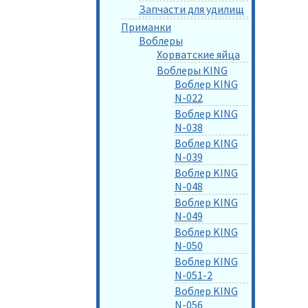
Запчасти для удилищ
Приманки
Воблеры
Хорватские яйца
Воблеры KING
Воблер KING
N-022
Воблер KING
N-038
Воблер KING
N-039
Воблер KING
N-048
Воблер KING
N-049
Воблер KING
N-050
Воблер KING
N-051-2
Воблер KING
N-056