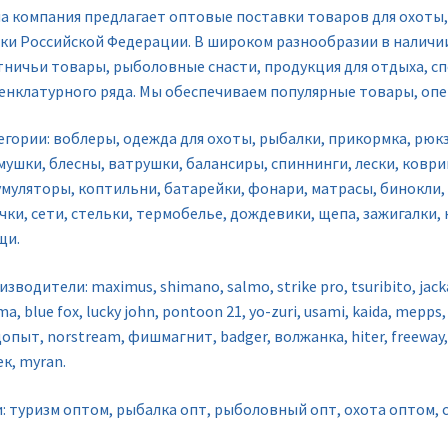
а компания предлагает оптовые поставки товаров для охоты, 
лки Российской Федерации. В широком разнообразии в наличи
тничьи товары, рыболовные снасти, продукция для отдыха, сп
енклатурного ряда. Мы обеспечиваем популярные товары, опе
егории: воблеры, одежда для охоты, рыбалки, прикормка, рюк
ушки, блесны, ватрушки, балансиры, спиннинги, лески, коврики
умуляторы, коптильни, батарейки, фонари, матрасы, бинокли, 
чки, сети, стельки, термобелье, дождевики, щепа, зажигалки,
щи.
зводители: maximus, shimano, salmo, strike pro, tsuribito, jackal
a, blue fox, lucky john, pontoon 21, yo-zuri, usami, kaida, mepps, 
опыт, norstream, фишмагнит, badger, волжанка, hiter, freeway,
к, myran.
и: туризм оптом, рыбалка опт, рыболовный опт, охота оптом,