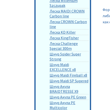
Леска Millenium
Szczupak
Фор
Леска MAIDI CROWN
либо
Carbon line
Леска CROWN Carbon
как
line
Леска KD Killer
Леска KingFisher
Леска Challenge
Special 300m
Шнур Spider Super
Strong
Шнур Maidi
EXCELLENCE x8
Шнур Maidi Fireball x8
Шнур Maidi SP Supered
Шнур Акула
BRAIDTRESSE X9
Шнур Акула PE Green
Шнур Акула PE
Multicolor