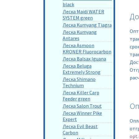
black
Леска Maidi WATER
До
SYSTEM green
Леска Kumyang Tiagra
Опт
Леска Kumyang
Antares
тра
Леска Asmoon
сро
KRONER Fluorocarbon
тра
Леска Balsax Iguana
Дос
Леска Beluga
Отг
Extremely Strong
рас
Леска Shimano
Technium
Леска Killer Carp
Feeder green
Оп
Леска Salon Trout
Леска Winner Pike
Expert
Опл
Леска Evil Beast
отг
Carbon
opt.