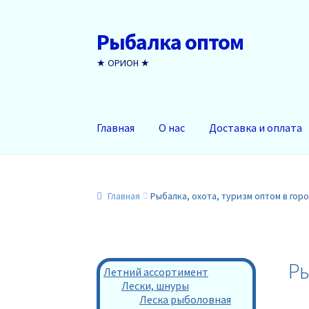
Рыбалка оптом
Перейти
Перейти
к
к
★ ОРИОН ★
навигации
содержимому
Главная
О нас
Доставка и оплата
Главная
Рыбалка, охота, туризм оптом в гор
Ры
Летний ассортимент
Лески, шнуры
Леска рыболовная