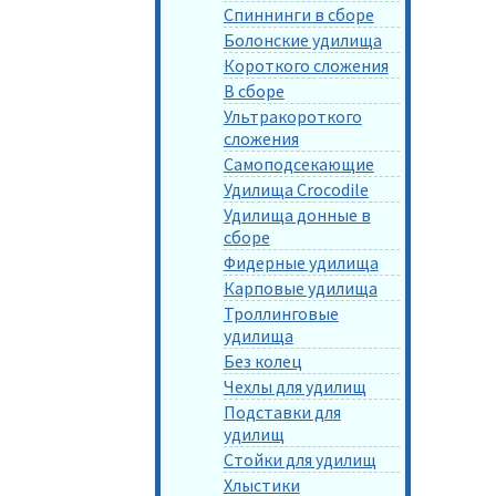
Спиннинги в сборе
Болонские удилища
Короткого сложения
В сборе
Ультракороткого
сложения
Самоподсекающие
Удилища Crocodile
Удилища донные в
сборе
Фидерные удилища
Карповые удилища
Троллинговые
удилища
Без колец
Чехлы для удилищ
Подставки для
удилищ
Стойки для удилищ
Хлыстики