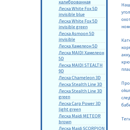
калиброванная
Наш
Леска White Fox 5D
уго
invisible blue
охо
Леска White Fox 5D
ном
invisible green
Леска Asmoon 5D
invisible
Кат
Леска Хамелеон 5D
корм
Леска MAIDI Хамелеон
акк
5D
крю
Леска MAIDI STEALTH
пла
9D
Леска Chameleon 3D
Прои
Леска Stealth Line 3D
okum
Леска Stealth Line 3D
green
след
Леска Carp Power 3D
бабе
light green
Леска Maidi METEOR
Тег
brown
Леска Maidi SCORPION