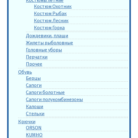
Костюмы летние
Костюм Охотник
Костюм Рыбак
Костюм Лесник
Костюм Горка
Дождевики, плащи
Жилеты рыболовные
Головные уборы
Перчатки
Прочее
Обувь
Берцы
Сапоги
Сапоги болотные
Сапоги полукомбинезоны
Калоши
Стельки
Крючки
ORSON
KUMHO