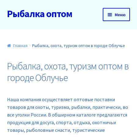
Рыбалка оптом
Перейти
Перейти
Меню
к
к
навигации
содержимому
Главная
О нас
Главная
Рыбалка, охота, туризм оптом в городе Облучье
Доставка и оплата
Рыбалка, охота, туризм оптом в
городе Облучье
Акции
Новинки
Наша компания осуществляет оптовые поставки
товаров для охоты, туризма, рыбалки, практически, во
Прайс
все уголки России. В обширном каталоге предлагаются
продукция для досуга, спорта, отдыха, охотничьи
Контакты
товары, рыболовные снасти, туристические