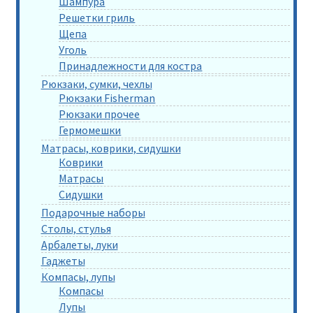
Шампура
Решетки гриль
Щепа
Уголь
Принадлежности для костра
Рюкзаки, сумки, чехлы
Рюкзаки Fisherman
Рюкзаки прочее
Гермомешки
Матрасы, коврики, сидушки
Коврики
Матрасы
Сидушки
Подарочные наборы
Столы, стулья
Арбалеты, луки
Гаджеты
Компасы, лупы
Компасы
Лупы