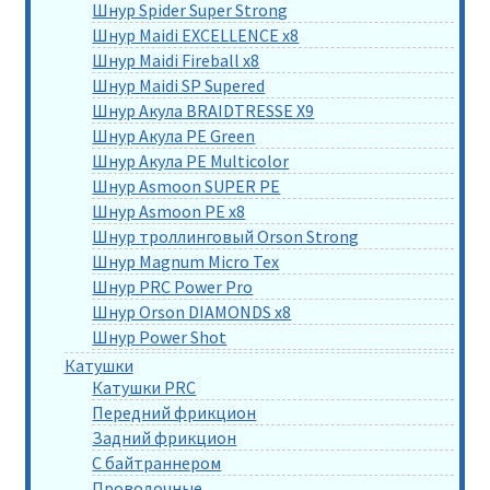
Шнур Spider Super Strong
Шнур Maidi EXCELLENCE x8
Шнур Maidi Fireball x8
Шнур Maidi SP Supered
Шнур Акула BRAIDTRESSE X9
Шнур Акула PE Green
Шнур Акула PE Multicolor
Шнур Asmoon SUPER PE
Шнур Asmoon PE x8
Шнур троллинговый Orson Strong
Шнур Magnum Micro Tex
Шнур PRC Power Pro
Шнур Orson DIAMONDS x8
Шнур Power Shot
Катушки
Катушки PRC
Передний фрикцион
Задний фрикцион
С байтраннером
Проводочные