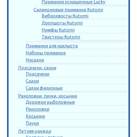
Приманки оснащенные Lucky
Силиконовые приманки Kutomi
Виброхвосты Kutomi
Дропшоты Kutomi
Нимфы Kutomi
Твистеры Kutomi
Приманки для нахлыста
Наборы приманок
Насадки
Подсачеки, садки
Подсачеки
Садки
Садки фидерные
Раколовки, пауки, косынки
Дорожки рыболовные
Раколовки
Косынки
Пауки
Летняя одежда