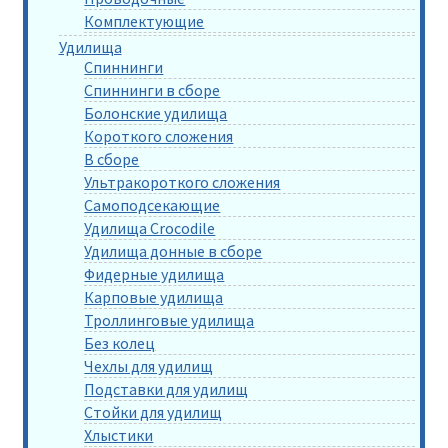
Комплектующие
Удилища
Спиннинги
Спиннинги в сборе
Болонские удилища
Короткого сложения
В сборе
Ультракороткого сложения
Самоподсекающие
Удилища Crocodile
Удилища донные в сборе
Фидерные удилища
Карповые удилища
Троллинговые удилища
Без колец
Чехлы для удилищ
Подставки для удилищ
Стойки для удилищ
Хлыстики