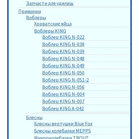
Запчасти для удилищ
Приманки
Воблеры
Хорватские яйца
Воблеры KING
Воблер KING N-022
Воблер KING N-038
Воблер KING N-039
Воблер KING N-048
Воблер KING N-049
Воблер KING N-050
Воблер KING N-051-2
Воблер KING N-056
Воблер KING N-004
Воблер KING N-007
Воблер KING A-042
Блесны
Блесны вертушки Blue Fox
Блесны колебалки MEPPS
Микроколебалки TROUT