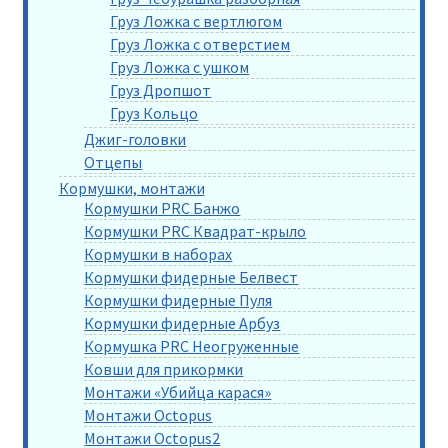
Груз Ложка с вертлюгом
Груз Ложка с отверстием
Груз Ложка с ушком
Груз Дропшот
Груз Кольцо
Джиг-головки
Отцепы
Кормушки, монтажи
Кормушки PRC Банжо
Кормушки PRC Квадрат-крыло
Кормушки в наборах
Кормушки фидерные Белвест
Кормушки фидерные Пуля
Кормушки фидерные Арбуз
Кормушка PRC Неогруженные
Ковши для прикормки
Монтажи «Убийца карася»
Монтажи Octopus
Монтажи Octopus2