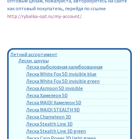
оптовым ценам, пожалуйста, авторизуйтесь на сайте
как оптовый покупатель, перейдя по ссылке
http://rybalka-opt.ru/my-account/
.
Летний ассортимент
Лески, шнуры
Леска рыболовная калиброванная
Леска White Fox 5D invisible blue
Леска White Fox 5D invisible green
Леска Asmoon 5D invisible
Леска Хамелеон 5D
Леска MAIDI Хамелеон 5D
Леска MAIDI STEALTH 9D
Леска Chameleon 3D
Леска Stealth Line 3D
Леска Stealth Line 3D green
Леска Carp Power 3D light green