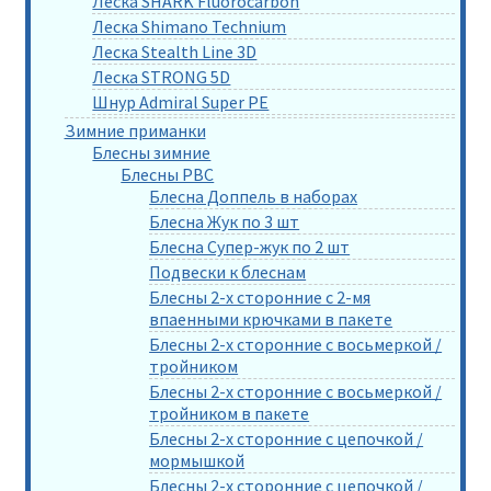
Леска SHARK Fluorocarbon
Леска Shimano Technium
Леска Stealth Line 3D
Леска STRONG 5D
Шнур Admiral Super PE
Зимние приманки
Блесны зимние
Блесны РВС
Блесна Доппель в наборах
Блесна Жук по 3 шт
Блесна Супер-жук по 2 шт
Подвески к блеснам
Блесны 2-х сторонние с 2-мя
впаенными крючками в пакете
Блесны 2-х сторонние с восьмеркой /
тройником
Блесны 2-х сторонние с восьмеркой /
тройником в пакете
Блесны 2-х сторонние с цепочкой /
мормышкой
Блесны 2-х сторонние с цепочкой /