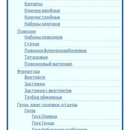
Kamatsu
Крючки двойные
Крючки тройные
Наборы крючков
Поводки
Наборы поводков
Струна
Поводки флюорокарбоновые
Титановые
Поводковый материал
Фурнитура
Вертлюги
Застежки
Застежки с вертлюгом
Трубки обжимные
Груза, джиг-головки, отцепы
Груза
Груз Оливка
Груз Груша
Груз Чебурашка разборная