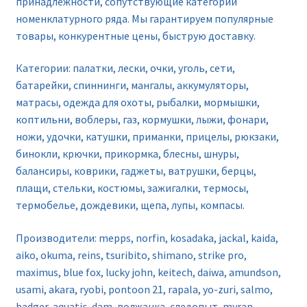
принадлежности, сопутствующие категории
номенклатурного ряда. Мы гарантируем популярные
товары, конкурентные цены, быструю доставку.
Категории: палатки, лески, очки, уголь, сети,
батарейки, спиннинги, мангалы, аккумуляторы,
матрасы, одежда для охоты, рыбалки, мормышки,
коптильни, воблеры, газ, кормушки, лыжи, фонари,
ножи, удочки, катушки, приманки, прицелы, рюкзаки,
бинокли, крючки, прикормка, блесны, шнуры,
балансиры, коврики, гаджеты, ватрушки, берцы,
плащи, стельки, костюмы, зажигалки, термосы,
термобелье, дождевики, щепа, лупы, компасы.
Производители: mepps, norfin, kosadaka, jackal, kaida,
aiko, okuma, reins, tsuribito, shimano, strike pro,
maximus, blue fox, lucky john, keitech, daiwa, amundson,
usami, akara, ryobi, pontoon 21, rapala, yo-zuri, salmo,
badger, aquatic, dam, волжанка, следопыт, myran,