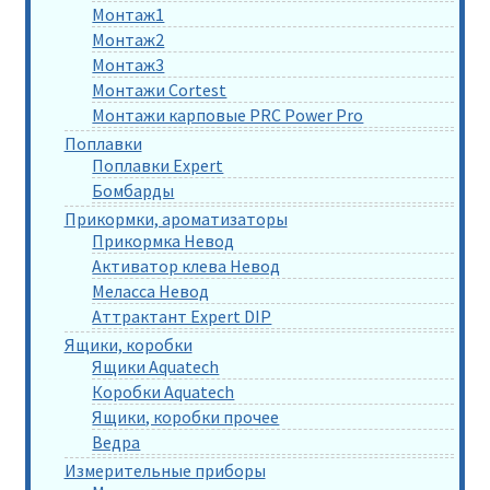
Монтаж1
Монтаж2
Монтаж3
Монтажи Cortest
Монтажи карповые PRC Power Pro
Поплавки
Поплавки Expert
Бомбарды
Прикормки, ароматизаторы
Прикормка Невод
Активатор клева Невод
Меласса Невод
Аттрактант Expert DIP
Ящики, коробки
Ящики Aquatech
Коробки Aquatech
Ящики, коробки прочее
Ведра
Измерительные приборы