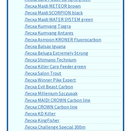
Леска Maidi METEOR brown
Леска Maidi SCORPION black
Леска Maidi WATER SYSTEM green
Леска Kumyang Tiagra
Леска Kumyang Antares
Леска Asmoon KRONER Fluorocarbon
Леска Balsax Iguana
Леска Beluga Extremely Strong
Леска Shimano Technium
Леска Killer Carp Feeder green
Леска Salon Trout
Леска Winner Pike Expert
Леска Evil Beast Carbon
Леска Millenium Szczupak
Леска MAIDI CROWN Carbon line
Леска CROWN Carbon line
Леска KD Killer
Леска KingFisher
Леска Challenge Special 300m