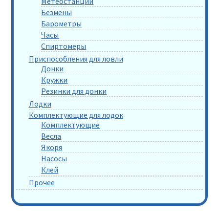
Метеостанции
Безмены
Барометры
Часы
Спиртомеры
Приспособления для ловли
Донки
Кружки
Резинки для донки
Лодки
Комплектующие для лодок
Комплектующие
Весла
Якоря
Насосы
Клей
Прочее