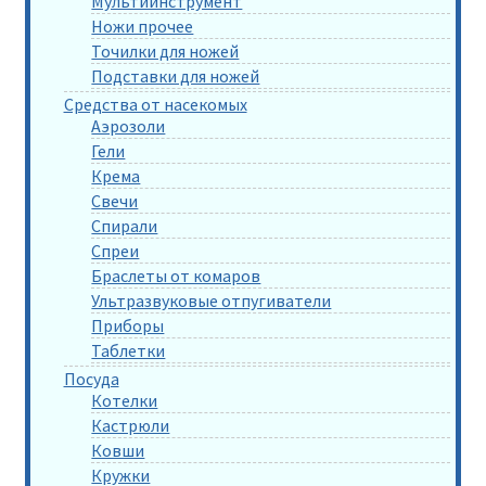
Мультиинструмент
Ножи прочее
Точилки для ножей
Подставки для ножей
Средства от насекомых
Аэрозоли
Гели
Крема
Свечи
Спирали
Спреи
Браслеты от комаров
Ультразвуковые отпугиватели
Приборы
Таблетки
Посуда
Котелки
Кастрюли
Ковши
Кружки