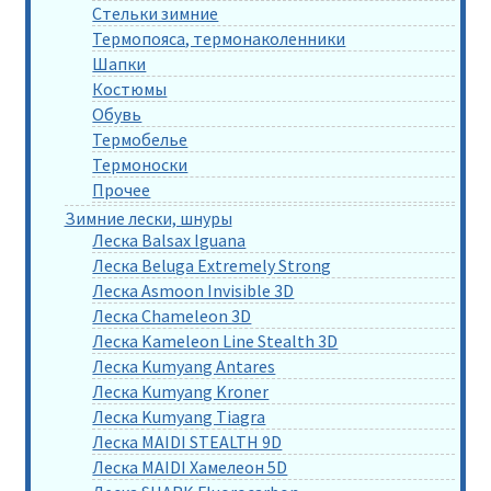
Стельки зимние
Термопояса, термонаколенники
Шапки
Костюмы
Обувь
Термобелье
Термоноски
Прочее
Зимние лески, шнуры
Леска Balsax Iguana
Леска Beluga Extremely Strong
Леска Asmoon Invisible 3D
Леска Chameleon 3D
Леска Kameleon Line Stealth 3D
Леска Kumyang Antares
Леска Kumyang Kroner
Леска Kumyang Tiagra
Леска MAIDI STEALTH 9D
Леска MAIDI Хамелеон 5D