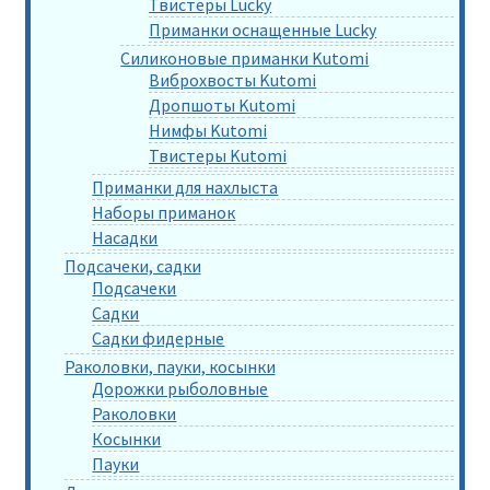
Твистеры Lucky
Приманки оснащенные Lucky
Силиконовые приманки Kutomi
Виброхвосты Kutomi
Дропшоты Kutomi
Нимфы Kutomi
Твистеры Kutomi
Приманки для нахлыста
Наборы приманок
Насадки
Подсачеки, садки
Подсачеки
Садки
Садки фидерные
Раколовки, пауки, косынки
Дорожки рыболовные
Раколовки
Косынки
Пауки