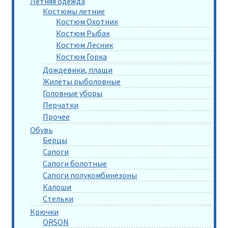
Летняя одежда
Костюмы летние
Костюм Охотник
Костюм Рыбак
Костюм Лесник
Костюм Горка
Дождевики, плащи
Жилеты рыболовные
Головные уборы
Перчатки
Прочее
Обувь
Берцы
Сапоги
Сапоги болотные
Сапоги полукомбинезоны
Калоши
Стельки
Крючки
ORSON