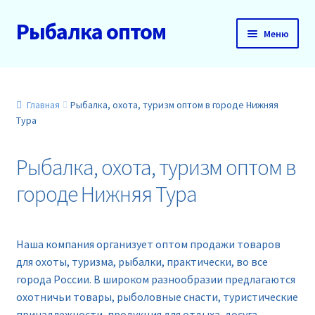
Рыбалка оптом
Перейти
Перейти
Меню
к
к
навигации
содержимому
Главная
О нас
Главная
Рыбалка, охота, туризм оптом в городе Нижняя
Тура
Доставка и оплата
Рыбалка, охота, туризм оптом в
Акции
городе Нижняя Тура
Новинки
Наша компания организует оптом продажи товаров
Прайс
для охоты, туризма, рыбалки, практически, во все
города России. В широком разнообразии предлагаются
Контакты
охотничьи товары, рыболовные снасти, туристические
принадлежности, продукция для отдыха, досуга,