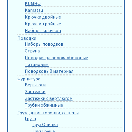
KUMHO
Kamatsu
Крючки двойные
Крючки тройные
Наборы крючков
Поводки
Наборы поводков
Струна
Поводки флюорокарбоновые
Титановые
Поводковый материал
Фурнитура
Вертлюги
Застежки
Застежки с вертлюгом
Трубки обжимные
Груза, джиг-головки, отцепы
Груза
Груз Оливка
Груз Груша