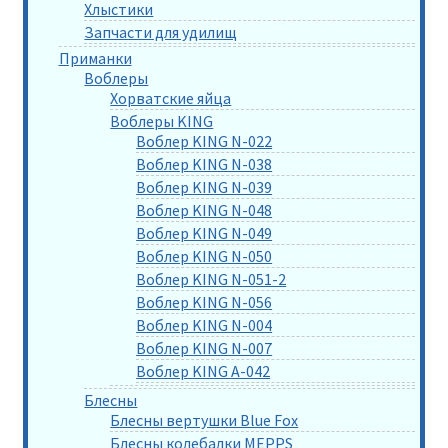
Хлыстики
Запчасти для удилищ
Приманки
Воблеры
Хорватские яйца
Воблеры KING
Воблер KING N-022
Воблер KING N-038
Воблер KING N-039
Воблер KING N-048
Воблер KING N-049
Воблер KING N-050
Воблер KING N-051-2
Воблер KING N-056
Воблер KING N-004
Воблер KING N-007
Воблер KING A-042
Блесны
Блесны вертушки Blue Fox
Блесны колебалки MEPPS