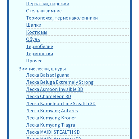
Перчатки, варежки
Стельки зимние
Термопояса, термонаколенники
Шапки
Костюмы
Обувь
Термобелье
Термоноски
Прочее
Зимние лески, шнуры
Леска Balsax Iguana
Леска Beluga Extremely Strong
Леска Asmoon Invisible 3D
Леска Chameleon 3D
Леска Kameleon Line Stealth 3D
Леска Kumyang Antares
Леска Kumyang Kroner
Леска Kumyang Tiagra
Леска MAIDI STEALTH 9D