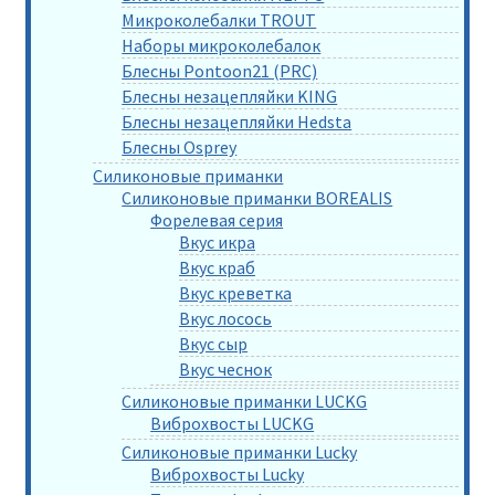
Микроколебалки TROUT
Наборы микроколебалок
Блесны Pontoon21 (PRC)
Блесны незацепляйки KING
Блесны незацепляйки Hedsta
Блесны Osprey
Силиконовые приманки
Силиконовые приманки BOREALIS
Форелевая серия
Вкус икра
Вкус краб
Вкус креветка
Вкус лосось
Вкус сыр
Вкус чеснок
Силиконовые приманки LUCKG
Виброхвосты LUCKG
Силиконовые приманки Lucky
Виброхвосты Lucky