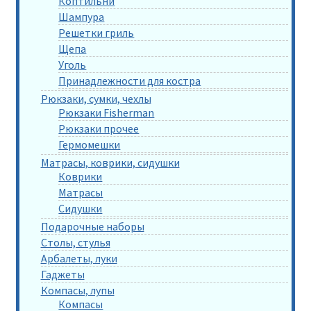
Коптильни
Шампура
Решетки гриль
Щепа
Уголь
Принадлежности для костра
Рюкзаки, сумки, чехлы
Рюкзаки Fisherman
Рюкзаки прочее
Гермомешки
Матрасы, коврики, сидушки
Коврики
Матрасы
Сидушки
Подарочные наборы
Столы, стулья
Арбалеты, луки
Гаджеты
Компасы, лупы
Компасы