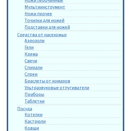
Ножи перочинные
Мультиинструмент
Ножи прочее
Точилки для ножей
Подставки для ножей
Средства от насекомых
Аэрозоли
Гели
Крема
Свечи
Спирали
Спреи
Браслеты от комаров
Ультразвуковые отпугиватели
Приборы
Таблетки
Посуда
Котелки
Кастрюли
Ковши