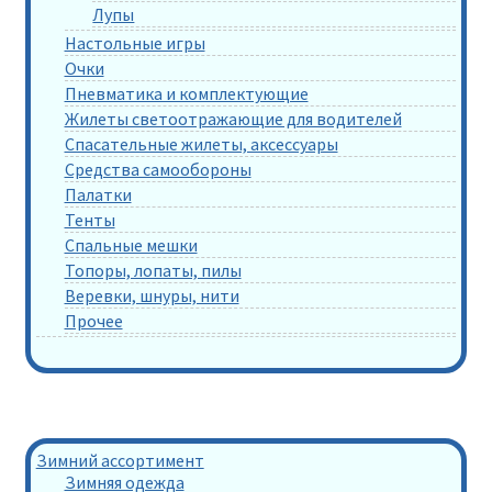
Лупы
Настольные игры
Очки
Пневматика и комплектующие
Жилеты светоотражающие для водителей
Спасательные жилеты, аксессуары
Средства самообороны
Палатки
Тенты
Спальные мешки
Топоры, лопаты, пилы
Веревки, шнуры, нити
Прочее
Зимний ассортимент
Зимняя одежда