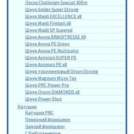
Леска Challenge Special 300m
Шнур Spider Super Strong
Шнур Maidi EXCELLENCE x8
Шнур Maidi Fireball x8
Шнур Maidi SP Supered
Шнур Акула BRAIDTRESSE X9
Шнур Акула PE Green
Шнур Акула PE Multicolor
Шнур Asmoon SUPER PE
Шнур Asmoon PE x8
Шнур троллинговый Orson Strong
Шнур Magnum Micro Tex
Шнур PRC Power Pro
Шнур Orson DIAMONDS x8
Шнур Power Shot
Катушки
Катушки PRC
Передний фрикцион
Задний фрикцион
С байтраннером