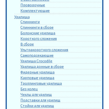
Проводочные
Комплектующие
Удилища
Спиннинги
Спиннинги в сборе
Болонские удилища
Короткого сложения
В сборе
Ультракороткого сложения
Самоподсекающие
Удилища Crocodile
Удилища донные в сборе
Фидерные удилища
Карповые удилища
Троллинговые удилища
Без колец
Чехлы для удилищ
Подставки для удилищ
Стойки для удилищ