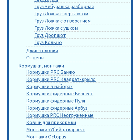
Груз Чебурашка разборная
Груз Ложка с вертлюгом
Груз Ложка с отверстием
Груз Ложка с ушком
Груз Дропшот
Груз Кольцо
Джиг-головки
Отцепы
Кормушки, монтажи
Кормушки PRC Банжо
Кормушки PRC Квадрат-крыло
Кормушки в наборах
Кормушки фидерные Белвест
Кормушки фидерные Пуля
Кормушки фидерные Арбуз
Кормушка PRC Неогруженные
Ковши для прикормки
Монтажи «Убийца карася»
Монтажи Octopus