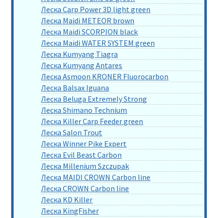
Леска Carp Power 3D light green
Леска Maidi METEOR brown
Леска Maidi SCORPION black
Леска Maidi WATER SYSTEM green
Леска Kumyang Tiagra
Леска Kumyang Antares
Леска Asmoon KRONER Fluorocarbon
Леска Balsax Iguana
Леска Beluga Extremely Strong
Леска Shimano Technium
Леска Killer Carp Feeder green
Леска Salon Trout
Леска Winner Pike Expert
Леска Evil Beast Carbon
Леска Millenium Szczupak
Леска MAIDI CROWN Carbon line
Леска CROWN Carbon line
Леска KD Killer
Леска KingFisher