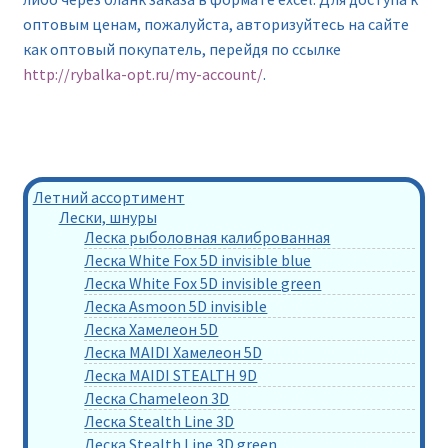
оптовым ценам, пожалуйста, авторизуйтесь на сайте
как оптовый покупатель, перейдя по ссылке
http://rybalka-opt.ru/my-account/
.
Летний ассортимент
Лески, шнуры
Леска рыболовная калиброванная
Леска White Fox 5D invisible blue
Леска White Fox 5D invisible green
Леска Asmoon 5D invisible
Леска Хамелеон 5D
Леска MAIDI Хамелеон 5D
Леска MAIDI STEALTH 9D
Леска Chameleon 3D
Леска Stealth Line 3D
Леска Stealth Line 3D green