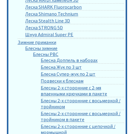
Леска MAIDI Хамелеон 5D
Леска SHARK Fluorocarbon
Леска Shimano Technium
Леска Stealth Line 3D
Леска STRONG 5D
Шнур Admiral Super PE
Зимние приманки
Блесны зимние
Блесны РВС
Блесна Доппель в наборах
Блесна Жук по 3 шт
Блесна Супер-жук по 2 шт
Подвески к блеснам
Блесны 2-х сторонние с 2-мя
впаенными крючками в пакете
Блесны 2-х сторонние с восьмеркой /
тройником
Блесны 2-х сторонние с восьмеркой /
тройником в пакете
Блесны 2-х сторонние с цепочкой /
мормышкой