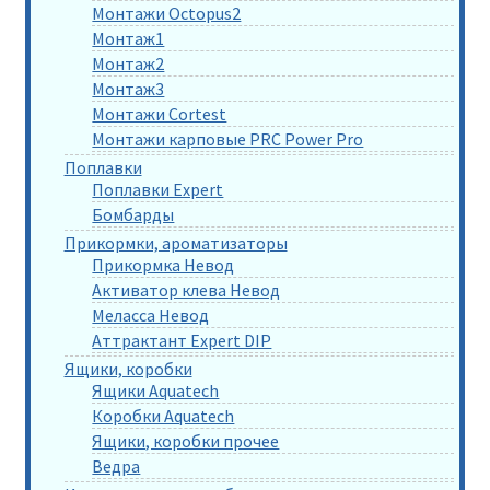
Монтажи Octopus2
Монтаж1
Монтаж2
Монтаж3
Монтажи Cortest
Монтажи карповые PRC Power Pro
Поплавки
Поплавки Expert
Бомбарды
Прикормки, ароматизаторы
Прикормка Невод
Активатор клева Невод
Меласса Невод
Аттрактант Expert DIP
Ящики, коробки
Ящики Aquatech
Коробки Aquatech
Ящики, коробки прочее
Ведра