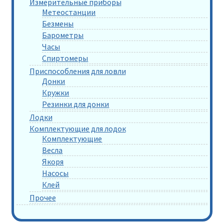
Измерительные приборы
Метеостанции
Безмены
Барометры
Часы
Спиртомеры
Приспособления для ловли
Донки
Кружки
Резинки для донки
Лодки
Комплектующие для лодок
Комплектующие
Весла
Якоря
Насосы
Клей
Прочее