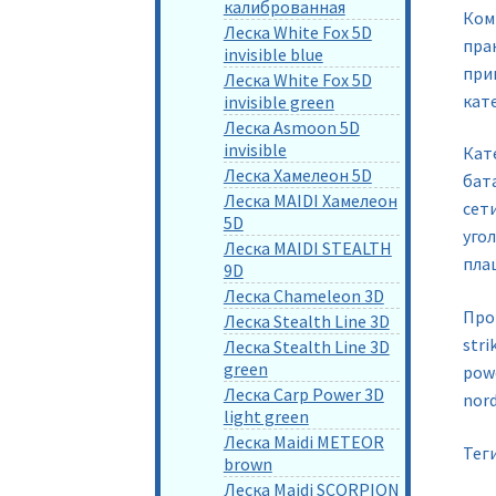
калиброванная
Ком
Леска White Fox 5D
пра
invisible blue
при
Леска White Fox 5D
кат
invisible green
Леска Asmoon 5D
invisible
Кате
Леска Хамелеон 5D
бат
Леска MAIDI Хамелеон
сет
5D
угол
Леска MAIDI STEALTH
пла
9D
Леска Chameleon 3D
Прои
Леска Stealth Line 3D
stri
Леска Stealth Line 3D
green
powe
Леска Carp Power 3D
nor
light green
Леска Maidi METEOR
Тег
brown
Леска Maidi SCORPION