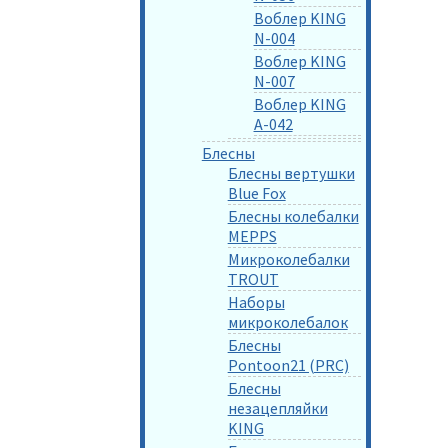
Воблер KING
N-004
Воблер KING
N-007
Воблер KING
A-042
Блесны
Блесны вертушки
Blue Fox
Блесны колебалки
MEPPS
Микроколебалки
TROUT
Наборы
микроколебалок
Блесны
Pontoon21 (PRC)
Блесны
незацепляйки
KING