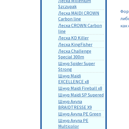
Леска Millenium
Szczupak
Фор
Леска MAIDI CROWN
либо
Carbon line
Леска CROWN Carbon
как
line
Леска KD Killer
Леска KingFisher
Леска Challenge
Special 300m
Шнур Spider Super
Strong
Шнур Maidi
EXCELLENCE x8
Шнур Maidi Fireball x8
Шнур Maidi SP Supered
Шнур Акула
BRAIDTRESSE X9
Шнур Акула PE Green
Шнур Акула PE
Multicolor