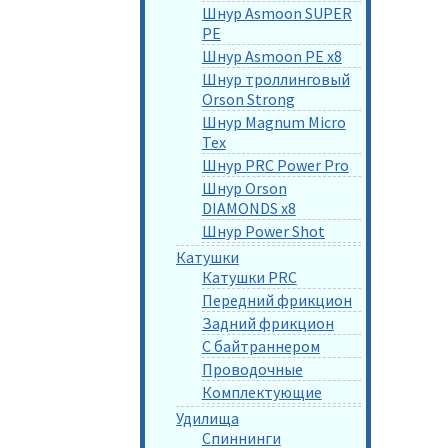
Шнур Asmoon SUPER
PE
Шнур Asmoon PE x8
Шнур троллинговый
Orson Strong
Шнур Magnum Micro
Tex
Шнур PRC Power Pro
Шнур Orson
DIAMONDS x8
Шнур Power Shot
Катушки
Катушки PRC
Передний фрикцион
Задний фрикцион
С байтраннером
Проводочные
Комплектующие
Удилища
Спиннинги