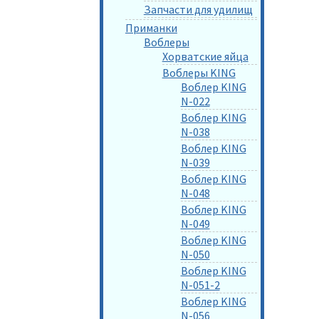
Запчасти для удилищ
Приманки
Воблеры
Хорватские яйца
Воблеры KING
Воблер KING
N-022
Воблер KING
N-038
Воблер KING
N-039
Воблер KING
N-048
Воблер KING
N-049
Воблер KING
N-050
Воблер KING
N-051-2
Воблер KING
N-056