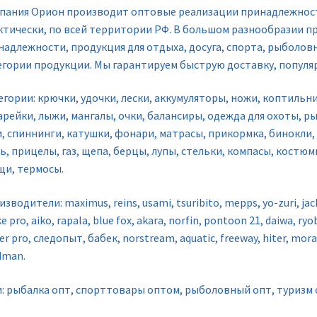
пания Орион производит оптовые реализации принадлежносте
ктически, по всей территории РФ. В большом разнообразии п
надлежности, продукция для отдыха, досуга, спорта, рыболов
егории продукции. Мы гарантируем быструю доставку, популя
гории: крючки, удочки, лески, аккумуляторы, ножи, коптильни
арейки, лыжи, мангалы, очки, балансиры, одежда для охоты, р
и, спиннинги, катушки, фонари, матрасы, прикормка, бинокли
ь, прицелы, газ, щепа, берцы, лупы, стельки, компасы, костю
щи, термосы.
зводители: maximus, reins, usami, tsuribito, mepps, yo-zuri, jac
ke pro, aiko, rapala, blue fox, akara, norfin, pontoon 21, daiwa, r
r pro, следопыт, бабек, norstream, aquatic, freeway, hiter, mo
dman.
и: рыбалка опт, спорттовары оптом, рыболовный опт, туризм 