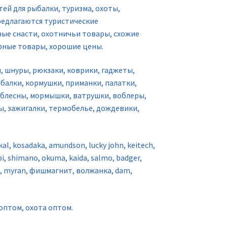
й для рыбалки, туризма, охоты,
редлагаются туристические
ные снасти, охотничьи товары, схожие
рные товары, хорошие цены.
, шнуры, рюкзаки, коврики, гаджеты,
ыбалки, кормушки, приманки, палатки,
, блесны, мормышки, ватрушки, воблеры,
мы, зажигалки, термобелье, дождевики,
kal, kosadaka, amundson, lucky john, keitech,
yobi, shimano, okuma, kaida, salmo, badger,
ra, myran, фишмагнит, волжанка, dam,
оптом, охота оптом.