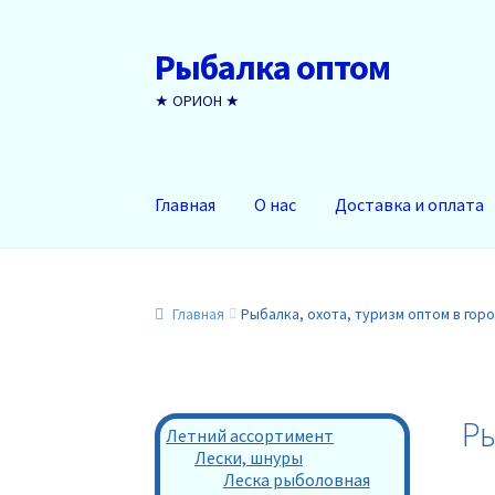
Рыбалка оптом
Перейти
Перейти
к
к
★ ОРИОН ★
навигации
содержимому
Главная
О нас
Доставка и оплата
Главная
Рыбалка, охота, туризм оптом в гор
Ры
Летний ассортимент
Лески, шнуры
Леска рыболовная