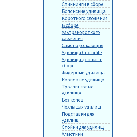
Спиннинги в сборе
Болонские удилища
Короткого сложения
В сборе
Ультракороткого
сложения
Самоподсекающие
Удилища Crocodile
Удилища донные в
сборе
Фидерные удилища
Карповые удилища
Троллинговые
удилища
Без колец
Чехлы для удилищ
Подставки для
удилищ
Стойки для удилищ
Хлыстики