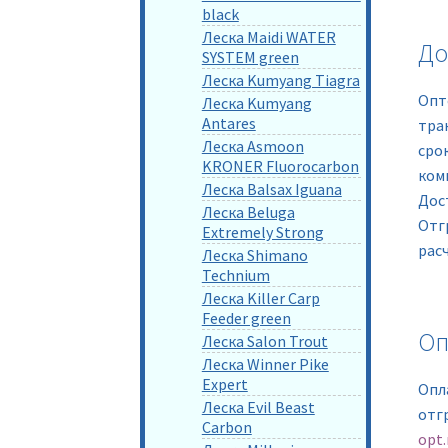
black
Леска Maidi WATER
До
SYSTEM green
Леска Kumyang Tiagra
Опт
Леска Kumyang
Antares
тра
Леска Asmoon
сро
KRONER Fluorocarbon
ком
Леска Balsax Iguana
Дос
Леска Beluga
Отг
Extremely Strong
рас
Леска Shimano
Technium
Леска Killer Carp
Feeder green
Оп
Леска Salon Trout
Леска Winner Pike
Expert
Опл
Леска Evil Beast
отг
Carbon
opt.