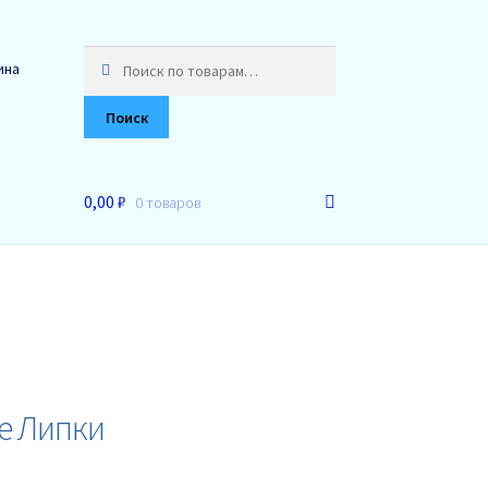
Искать:
ина
Поиск
0,00 ₽
0 товаров
де Липки