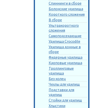
Спиннинги в сборе
Болонские удилища
Короткого сложения
В сборе
Ультракороткого
сложения
Самоподсекающие
Удилища Crocodile
Удилища донные в
сборе
Фидерные удилища
Карповые удилища
Троллинговые
удилища
Без колец
Чехлы для удилищ
Подставки для
удилищ
Стойки для удилищ
Хлыстики