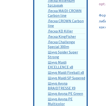
Леска Millenium
opt.
Szczupak
Леска MAIDI CROWN
Фор
Carbon line
Леска CROWN Carbon
либо
line
как
Леска KD Killer
Леска KingFisher
Леска Challenge
Special 300m
Шнур Spider Super
Strong
Шнур Maidi
EXCELLENCE x8
Шнур Maidi Fireball x8
Шнур Maidi SP Supered
Шнур Акула
BRAIDTRESSE X9
Шнур Акула PE Green
Шнур Акула PE
Multicolor