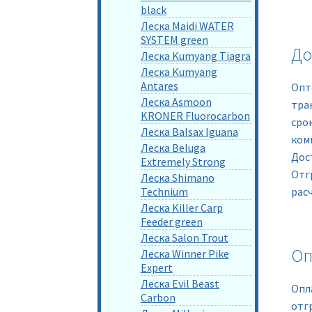
black
Леска Maidi WATER
SYSTEM green
До
Леска Kumyang Tiagra
Леска Kumyang
Antares
Опт
Леска Asmoon
тра
KRONER Fluorocarbon
сро
Леска Balsax Iguana
ком
Леска Beluga
Дос
Extremely Strong
Отг
Леска Shimano
Technium
рас
Леска Killer Carp
Feeder green
Леска Salon Trout
Оп
Леска Winner Pike
Expert
Леска Evil Beast
Опл
Carbon
отг