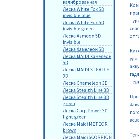
калиброванная
Ком
Леска White Fox 5D
пра
invisible blue
тур
Леска White Fox 5D
сна
invisible green
Леска Asmoon 5D
отгр
invisible
Леска Хамелеон 5D
Кат
Леска MAIDI Хамелеон
удо
5D
акку
Леска MAIDI STEALTH
гад
9D
тер
Леска Chameleon 3D
Леска Stealth Line 3D
Прои
Леска Stealth Line 3D
green
daiw
Леска Carp Power 3D
nord
light green
aqua
Леска Maidi METEOR
brown
Тег
Леска Maidi SCORPION