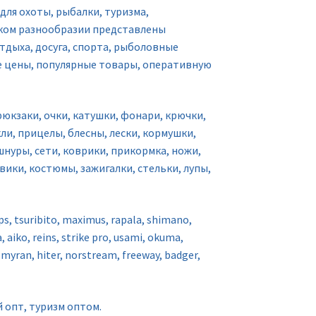
ля охоты, рыбалки, туризма,
оком разнообразии представлены
тдыха, досуга, спорта, рыболовные
е цены, популярные товары, оперативную
юкзаки, очки, катушки, фонари, крючки,
ли, прицелы, блесны, лески, кормушки,
 шнуры, сети, коврики, прикормка, ножи,
ики, костюмы, зажигалки, стельки, лупы,
ps, tsuribito, maximus, rapala, shimano,
 aiko, reins, strike pro, usami, okuma,
ran, hiter, norstream, freeway, badger,
 опт, туризм оптом.