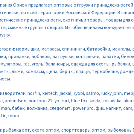
пания Орион предлагает оптовые отгрузки принадлежностей д
ктически, по всей территории Российской Федерации. В шир
истические принадлежности, охотничьи товары, товары для о
сти, смежные группы товаров. Мы обеспечиваем конкурентны
узку.
егории: мормышки, матрасы, спиннинги, батарейки, мангалы, р
чки, приманки, воблеры, ватрушки, коптильни, палатки, бинок
муляторы, газ, уголь, балансиры, одежда для охоты, рыбалки,
жеты, лыжи, компасы, щепа, берцы, плащи, термобелье, дождев
мосы.
зводители: norfin, keitech, jackal, ryobi, salmo, lucky john, mep
a, amundson, pontoon 21, yo-zuri, blue fox, kaida, kosadaka, akara,
man, бабек, волжанка, следопыт, power pro, фишмагнит, dam, my
tic, mora.
и: рыбалка опт, охота оптом, спорттовары оптом, рыболовный