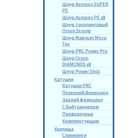
Шнур Asmoon SUPER
PE
Шнур Asmoon PE x8
Шнур троллинговый
Orson Strong
Шнур Magnum Micro
Tex
Шнур PRC Power Pro
Шнур Orson
DIAMONDS x8
Шнур Power Shot
Катушки
Катушки PRC
Передний фрикцион
Задний фрикцион
С байтраннером
Проводочные
Комплектующие
Удилища
Спиннинги