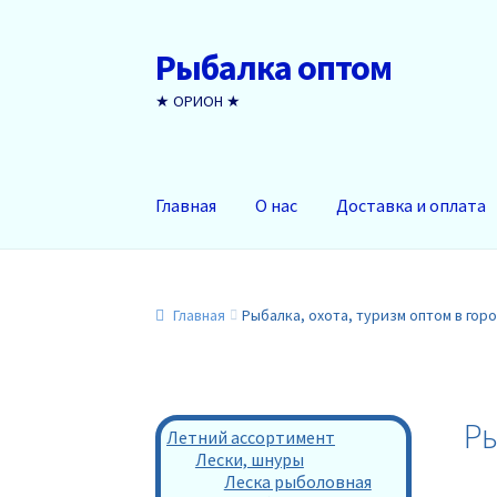
Рыбалка оптом
Перейти
Перейти
к
к
★ ОРИОН ★
навигации
содержимому
Главная
О нас
Доставка и оплата
Главная
Рыбалка, охота, туризм оптом в гор
Ры
Летний ассортимент
Лески, шнуры
Леска рыболовная