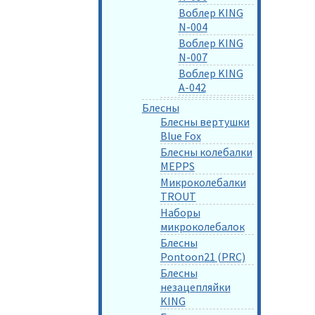
Воблер KING
N-004
Воблер KING
N-007
Воблер KING
A-042
Блесны
Блесны вертушки
Blue Fox
Блесны колебалки
MEPPS
Микроколебалки
TROUT
Наборы
микроколебалок
Блесны
Pontoon21 (PRC)
Блесны
незацепляйки
KING