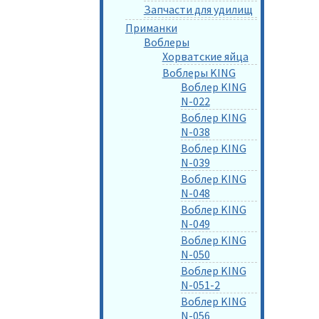
Запчасти для удилищ
Приманки
Воблеры
Хорватские яйца
Воблеры KING
Воблер KING
N-022
Воблер KING
N-038
Воблер KING
N-039
Воблер KING
N-048
Воблер KING
N-049
Воблер KING
N-050
Воблер KING
N-051-2
Воблер KING
N-056