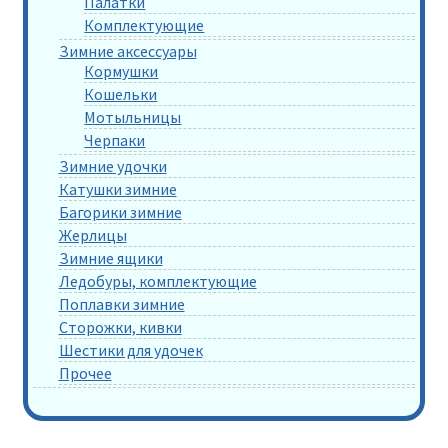
Палатки
Комплектующие
Зимние аксессуары
Кормушки
Кошельки
Мотыльницы
Черпаки
Зимние удочки
Катушки зимние
Багорики зимние
Жерлицы
Зимние ящики
Ледобуры, комплектующие
Поплавки зимние
Сторожки, кивки
Шестики для удочек
Прочее