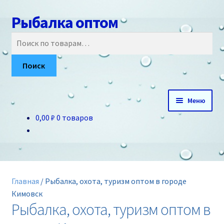
Рыбалка оптом
Перейти
Перейти
к
к
Искать:
навигации
содержимому
Поиск
Меню
0,00 ₽
0 товаров
Главная
О нас
Доставка и оплата
Главная
/
Рыбалка, охота, туризм оптом в городе
Кимовск
Акции
Рыбалка, охота, туризм оптом в