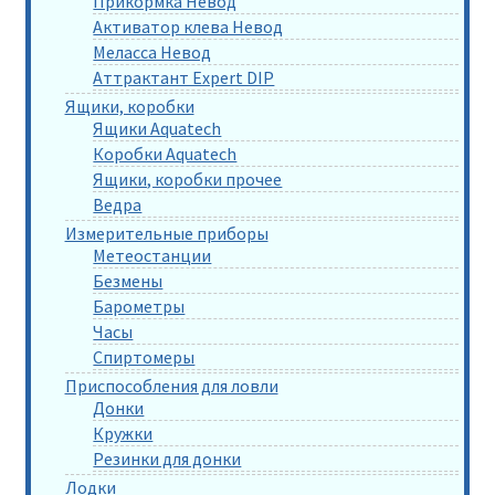
Прикормка Невод
Активатор клева Невод
Меласса Невод
Аттрактант Expert DIP
Ящики, коробки
Ящики Aquatech
Коробки Aquatech
Ящики, коробки прочее
Ведра
Измерительные приборы
Метеостанции
Безмены
Барометры
Часы
Спиртомеры
Приспособления для ловли
Донки
Кружки
Резинки для донки
Лодки