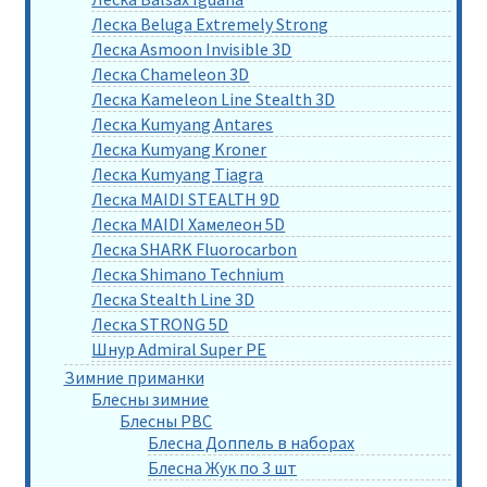
Леска Beluga Extremely Strong
Леска Asmoon Invisible 3D
Леска Chameleon 3D
Леска Kameleon Line Stealth 3D
Леска Kumyang Antares
Леска Kumyang Kroner
Леска Kumyang Tiagra
Леска MAIDI STEALTH 9D
Леска MAIDI Хамелеон 5D
Леска SHARK Fluorocarbon
Леска Shimano Technium
Леска Stealth Line 3D
Леска STRONG 5D
Шнур Admiral Super PE
Зимние приманки
Блесны зимние
Блесны РВС
Блесна Доппель в наборах
Блесна Жук по 3 шт