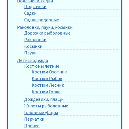
Подсачеки, садки
Подсачеки
Садки
Садки фидерные
Раколовки, пауки, косынки
Дорожки рыболовные
Раколовки
Косынки
Пауки
Летняя одежда
Костюмы летние
Костюм Охотник
Костюм Рыбак
Костюм Лесник
Костюм Горка
Дождевики, плащи
Жилеты рыболовные
Головные уборы
Перчатки
Прочее