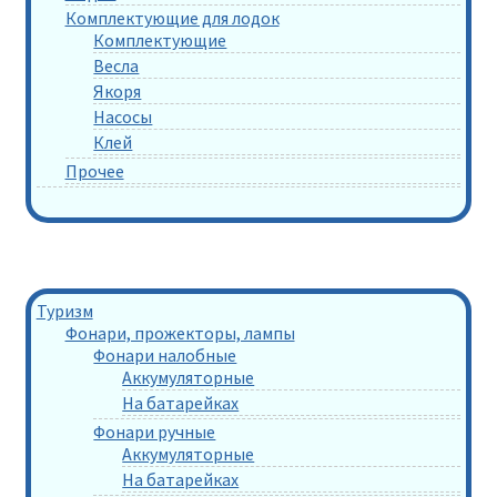
Комплектующие для лодок
Комплектующие
Весла
Якоря
Насосы
Клей
Прочее
Туризм
Фонари, прожекторы, лампы
Фонари налобные
Аккумуляторные
На батарейках
Фонари ручные
Аккумуляторные
На батарейках