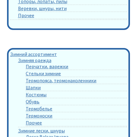
Топоры, лопаты, пилы
Веревки, шнуры, нити
Прочее
Зимний ассортимент
Зимняя одежда
Перчатки, варежки
Стельки зимние
Термопояса, термонаколенники
Шапки
Костюмы
Обувь
Термобелье
Термоноски
Прочее
Зимние лески, шнуры
Леска Balsax Iguana