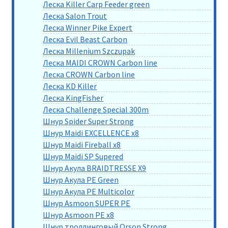
Леска Killer Carp Feeder green
Леска Salon Trout
Леска Winner Pike Expert
Леска Evil Beast Carbon
Леска Millenium Szczupak
Леска MAIDI CROWN Carbon line
Леска CROWN Carbon line
Леска KD Killer
Леска KingFisher
Леска Challenge Special 300m
Шнур Spider Super Strong
Шнур Maidi EXCELLENCE x8
Шнур Maidi Fireball x8
Шнур Maidi SP Supered
Шнур Акула BRAIDTRESSE X9
Шнур Акула PE Green
Шнур Акула PE Multicolor
Шнур Asmoon SUPER PE
Шнур Asmoon PE x8
Шнур троллинговый Orson Strong