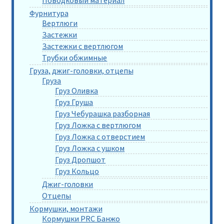
Фурнитура
Вертлюги
Застежки
Застежки с вертлюгом
Трубки обжимные
Груза, джиг-головки, отцепы
Груза
Груз Оливка
Груз Груша
Груз Чебурашка разборная
Груз Ложка с вертлюгом
Груз Ложка с отверстием
Груз Ложка с ушком
Груз Дропшот
Груз Кольцо
Джиг-головки
Отцепы
Кормушки, монтажи
Кормушки PRC Банжо