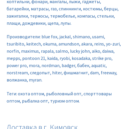
коптильни, фонари, мангалы, лыжи, гаджеты,
батарейки, матрасы, газ, спиннинги, костюмы, берцы,
зажигалки, термосы, термобелье, компасы, стельки,
плащи, дождевики, щепа, лупы.
Производители: blue fox, jackal, shimano, usami,
tsuribito, keitech, okuma, amundson, akara, reins, yo-zuri,
norfin, maximus, rapala, salmo, lucky john, aiko, daiwa,
mepps, pontoon 21, kaida, ryobi, kosadaka, strike pro,
power pro, mora, nordman, badger, бабек, aquatic,
norstream, следопыт, hiter, фишмагнит, dam, freeway,
волжанка, myran.
Теги: охота оптом, рыболовный опт, спорттовары
оптом, рыбалка опт, туризм оптом.
Доставка в г. Кимовск