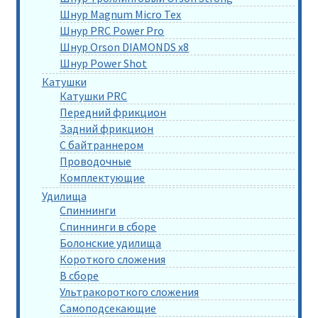
Шнур Magnum Micro Tex
Шнур PRC Power Pro
Шнур Orson DIAMONDS x8
Шнур Power Shot
Катушки
Катушки PRC
Передний фрикцион
Задний фрикцион
С байтраннером
Проводочные
Комплектующие
Удилища
Спиннинги
Спиннинги в сборе
Болонские удилища
Короткого сложения
В сборе
Ультракороткого сложения
Самоподсекающие