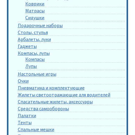
Коврики
Матрасы
Сидушки
Подарочные наборы
Столы, стулья
Арбалеты, луки
Гаджеты
Компасы, лупы
Компасы
Лупы
Настольные игры
Очки
Пневматика и комплектующие
Жилеты светоотражающие для водителей
Спасательные жилеты, аксессуары
Средства самообороны
Палатки
Тенты
Спальные мешки