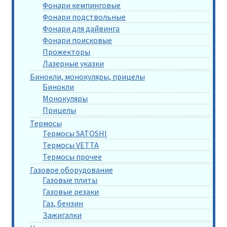
Фонари кемпинговые
Фонари подствольные
Фонари для дайвинга
Фонари поисковые
Прожекторы
Лазерные указки
Бинокли, монокуляры, прицелы
Бинокли
Монокуляры
Прицелы
Термосы
Термосы SATOSHI
Термосы VETTA
Термосы прочее
Газовое оборудование
Газовые плиты
Газовые резаки
Газ, бензин
Зажигалки