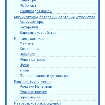
Канистры
Рыбочистки
Точилки для ножей
Аккумуляторы, батарейки, зарядные устройства
Аккумуляторы
Батарейки
Зарядные устройства
Мангалы, коптильни
Мангалы
Коптильни
Шампура
Решетки гриль
Щепа
Уголь
Принадлежности для костра
Рюкзаки, сумки, чехлы
Рюкзаки Fisherman
Рюкзаки прочее
Гермомешки
Матрасы, коврики, сидушки