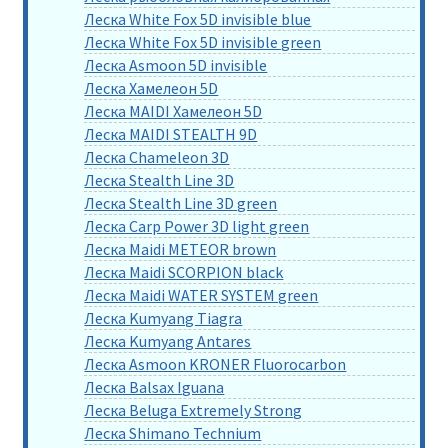
Леска White Fox 5D invisible blue
Леска White Fox 5D invisible green
Леска Asmoon 5D invisible
Леска Хамелеон 5D
Леска MAIDI Хамелеон 5D
Леска MAIDI STEALTH 9D
Леска Chameleon 3D
Леска Stealth Line 3D
Леска Stealth Line 3D green
Леска Carp Power 3D light green
Леска Maidi METEOR brown
Леска Maidi SCORPION black
Леска Maidi WATER SYSTEM green
Леска Kumyang Tiagra
Леска Kumyang Antares
Леска Asmoon KRONER Fluorocarbon
Леска Balsax Iguana
Леска Beluga Extremely Strong
Леска Shimano Technium