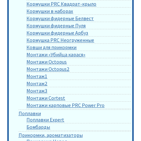
Кормушки PRC Квадрат-крыло
Кормушки в наборах
Кормушки фидерные Белвест
Кормушки фидерные Пуля
Кормушки фидерные Арбуз
Кормушка PRC Неогруженные
Ковши для прикормки
Монтажи «Убийца карася»
Монтажи Octopus
Монтажи Octopus2
Монтаж1
Монтаж2
Монтаж3
Монтажи Cortest
Монтажи карповые PRC Power Pro
Поплавки
Поплавки Expert
Бомбарды
Прикормки, ароматизаторы