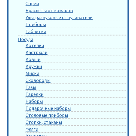
Спреи
Браслеты от комаров
Ультразвуковые отпугиватели
Приборы
Таблетки
Посуда
Котелки
Кастрюли
Ковши
Кружки
Миски
Сковороды
Тазы
Тарелки
Наборы
Подарочные наборы
Столовые приборы
Стопки, стаканы
Фляги