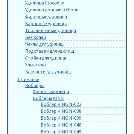
Удилища Crocodile
Удилища донные в сборе
Фидерные удилища
Карповые удилища
Троллинговые удилища
Без колец
Чехлы для удилищ
Подставки для удилищ
Стойки для удилищ
Хлыстики
Запчасти для удилищ
Приманки
Воблеры
Хорватские яйца
Воблеры KING
Воблер KING N-022
Воблер KING N-038
Воблер KING N-039
Воблер KING N-048
Воблер KING N-049