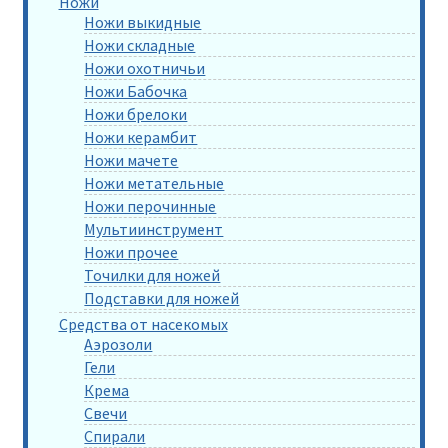
Ножи
Ножи выкидные
Ножи складные
Ножи охотничьи
Ножи Бабочка
Ножи брелоки
Ножи керамбит
Ножи мачете
Ножи метательные
Ножи перочинные
Мультиинструмент
Ножи прочее
Точилки для ножей
Подставки для ножей
Средства от насекомых
Аэрозоли
Гели
Крема
Свечи
Спирали