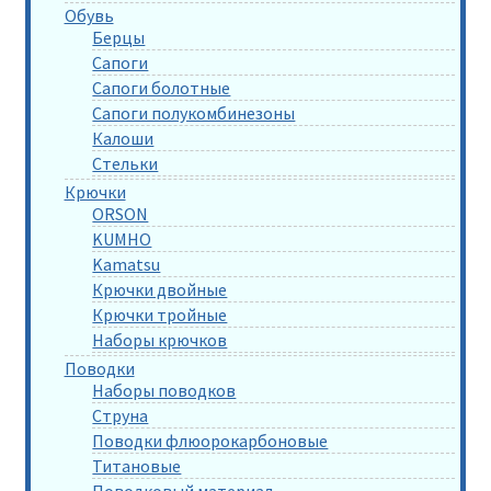
Обувь
Берцы
Сапоги
Сапоги болотные
Сапоги полукомбинезоны
Калоши
Стельки
Крючки
ORSON
KUMHO
Kamatsu
Крючки двойные
Крючки тройные
Наборы крючков
Поводки
Наборы поводков
Струна
Поводки флюорокарбоновые
Титановые
Поводковый материал