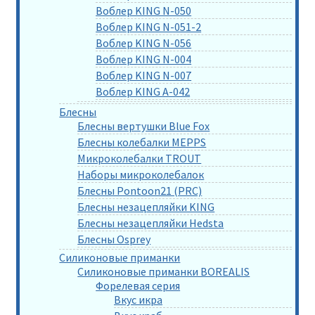
Воблер KING N-050
Воблер KING N-051-2
Воблер KING N-056
Воблер KING N-004
Воблер KING N-007
Воблер KING A-042
Блесны
Блесны вертушки Blue Fox
Блесны колебалки MEPPS
Микроколебалки TROUT
Наборы микроколебалок
Блесны Pontoon21 (PRC)
Блесны незацепляйки KING
Блесны незацепляйки Hedsta
Блесны Osprey
Силиконовые приманки
Силиконовые приманки BOREALIS
Форелевая серия
Вкус икра