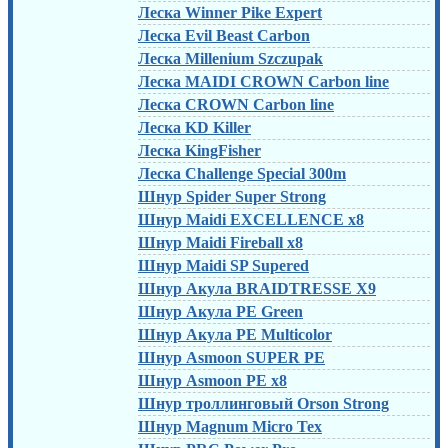
Леска Winner Pike Expert
Леска Evil Beast Carbon
Леска Millenium Szczupak
Леска MAIDI CROWN Carbon line
Леска CROWN Carbon line
Леска KD Killer
Леска KingFisher
Леска Challenge Special 300m
Шнур Spider Super Strong
Шнур Maidi EXCELLENCE x8
Шнур Maidi Fireball x8
Шнур Maidi SP Supered
Шнур Акула BRAIDTRESSE X9
Шнур Акула PE Green
Шнур Акула PE Multicolor
Шнур Asmoon SUPER PE
Шнур Asmoon PE x8
Шнур троллинговый Orson Strong
Шнур Magnum Micro Tex