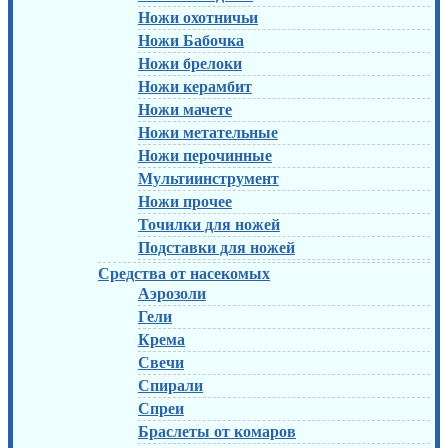
Ножи охотничьи
Ножи Бабочка
Ножи брелоки
Ножи керамбит
Ножи мачете
Ножи метательные
Ножи перочинные
Мультиинструмент
Ножи прочее
Точилки для ножей
Подставки для ножей
Средства от насекомых
Аэрозоли
Гели
Крема
Свечи
Спирали
Спреи
Браслеты от комаров