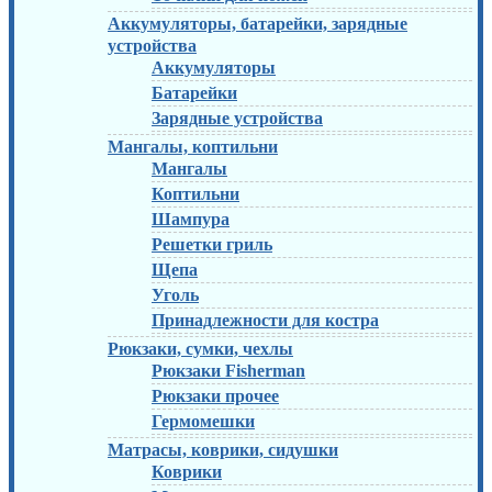
Аккумуляторы, батарейки, зарядные
устройства
Аккумуляторы
Батарейки
Зарядные устройства
Мангалы, коптильни
Мангалы
Коптильни
Шампура
Решетки гриль
Щепа
Уголь
Принадлежности для костра
Рюкзаки, сумки, чехлы
Рюкзаки Fisherman
Рюкзаки прочее
Гермомешки
Матрасы, коврики, сидушки
Коврики