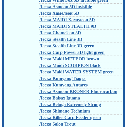
Леска White Fox 5D invisible green
Леска Asmoon 5D invisible
Леска Хамелеон 5D
Леска MAIDI Хамелеон 5D
Леска MAIDI STEALTH 9D
Леска Chameleon 3D
Леска Stealth Line 3D
Леска Stealth Line 3D green
Леска Carp Power 3D light green
Леска Maidi METEOR brown
Леска Maidi SCORPION black
Леска Maidi WATER SYSTEM green
Леска Kumyang Tiagra
Леска Kumyang Antares
Леска Asmoon KRONER Fluorocarbon
Леска Balsax Iguana
Леска Beluga Extremely Strong
Леска Shimano Technium
Леска Killer Carp Feeder green
Леска Salon Trout