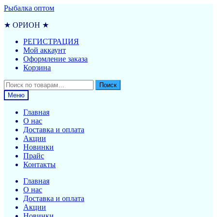
Перейти
Перейти
Рыбалка оптом
к
к
навигации
содержимому
★ ОРИОН ★
РЕГИСТРАЦИЯ
Мой аккаунт
Оформление заказа
Корзина
Искать:
Поиск
Меню
Главная
О нас
Доставка и оплата
Акции
Новинки
Прайс
Контакты
Главная
О нас
Доставка и оплата
Акции
Новинки