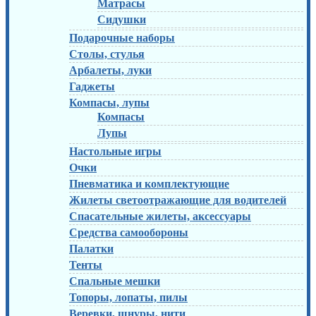
Матрасы
Сидушки
Подарочные наборы
Столы, стулья
Арбалеты, луки
Гаджеты
Компасы, лупы
Компасы
Лупы
Настольные игры
Очки
Пневматика и комплектующие
Жилеты светоотражающие для водителей
Спасательные жилеты, аксессуары
Средства самообороны
Палатки
Тенты
Спальные мешки
Топоры, лопаты, пилы
Веревки, шнуры, нити