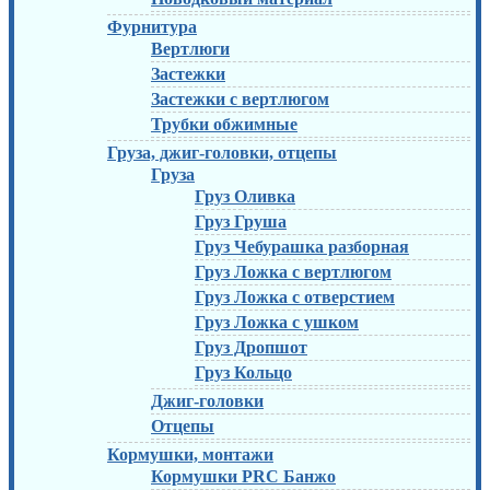
Фурнитура
Вертлюги
Застежки
Застежки с вертлюгом
Трубки обжимные
Груза, джиг-головки, отцепы
Груза
Груз Оливка
Груз Груша
Груз Чебурашка разборная
Груз Ложка с вертлюгом
Груз Ложка с отверстием
Груз Ложка с ушком
Груз Дропшот
Груз Кольцо
Джиг-головки
Отцепы
Кормушки, монтажи
Кормушки PRC Банжо