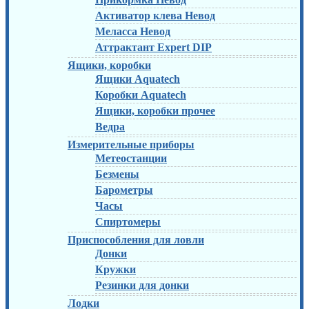
Активатор клева Невод
Меласса Невод
Аттрактант Expert DIP
Ящики, коробки
Ящики Aquatech
Коробки Aquatech
Ящики, коробки прочее
Ведра
Измерительные приборы
Метеостанции
Безмены
Барометры
Часы
Спиртомеры
Приспособления для ловли
Донки
Кружки
Резинки для донки
Лодки