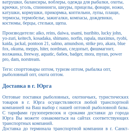
ватрушки, балансиры, воблеры, одежда для рыбалки, охоты,
крючки, уголь, спиннинги, шнуры, прицелы, фонари, ножи,
катушки, кормушки, прикормка, коптильни, лупы, плащи,
термосы, термобелье, зажигалки, компасы, дождевики,
костюмы, берцы, стельки, щепа.
Производители: aiko, reins, daiwa, usami, tsuribito, lucky john,
yo-zuri, keitech, kosadaka, shimano, norfin, rapala, maximus, ryobi,
kaida, jackal, pontoon 21, salmo, amundson, strike pro, akara, blue
fox, okuma, mepps, hiter, nordman, следопыт, фишмагнит,
волжанка, freeway, aquatic, бабек, badger, mora, myran, power
pro, dam, norstream.
Теги: спорттовары оптом, туризм оптом, рыбалка опт,
рыболовный опт, охота оптом.
Доставка в г. Юрга
Оптовые поставки рыболовных, охотничьих, туристических
товаров в г. Юрга осуществляются любой транспортной
компанией на Ваш выбор с нашей оптовой рыболовной базы.
С тарифами грузоперевозок и сроками доставки до города
Юрга Вы можете ознакомиться на сайтах соответствующих
транспортных компаний.
Доставка до терминала транспортной компании в г. Санкт-