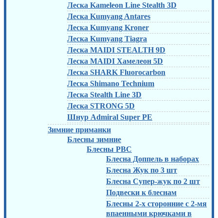
Леска Kameleon Line Stealth 3D
Леска Kumyang Antares
Леска Kumyang Kroner
Леска Kumyang Tiagra
Леска MAIDI STEALTH 9D
Леска MAIDI Хамелеон 5D
Леска SHARK Fluorocarbon
Леска Shimano Technium
Леска Stealth Line 3D
Леска STRONG 5D
Шнур Admiral Super PE
Зимние приманки
Блесны зимние
Блесны РВС
Блесна Доппель в наборах
Блесна Жук по 3 шт
Блесна Супер-жук по 2 шт
Подвески к блеснам
Блесны 2-х сторонние с 2-мя
впаенными крючками в