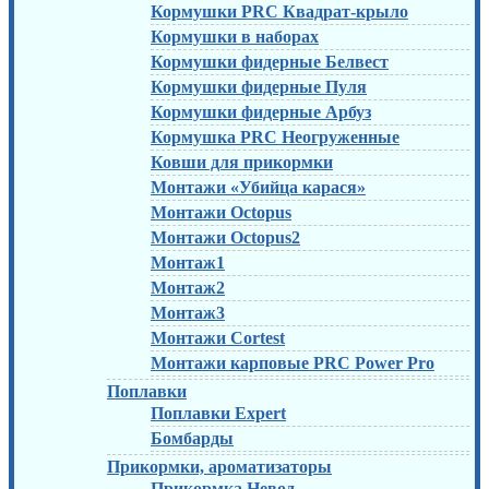
Кормушки PRC Квадрат-крыло
Кормушки в наборах
Кормушки фидерные Белвест
Кормушки фидерные Пуля
Кормушки фидерные Арбуз
Кормушка PRC Неогруженные
Ковши для прикормки
Монтажи «Убийца карася»
Монтажи Octopus
Монтажи Octopus2
Монтаж1
Монтаж2
Монтаж3
Монтажи Cortest
Монтажи карповые PRC Power Pro
Поплавки
Поплавки Expert
Бомбарды
Прикормки, ароматизаторы
Прикормка Невод