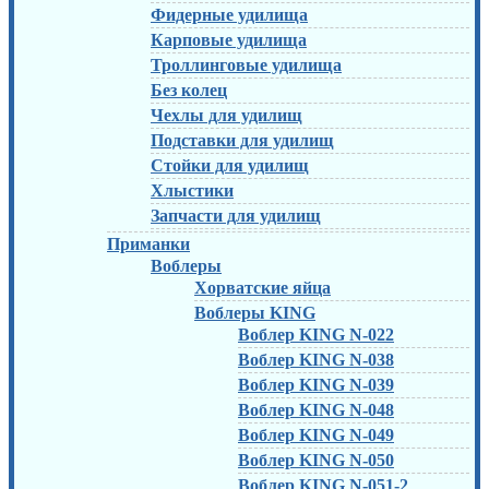
Фидерные удилища
Карповые удилища
Троллинговые удилища
Без колец
Чехлы для удилищ
Подставки для удилищ
Стойки для удилищ
Хлыстики
Запчасти для удилищ
Приманки
Воблеры
Хорватские яйца
Воблеры KING
Воблер KING N-022
Воблер KING N-038
Воблер KING N-039
Воблер KING N-048
Воблер KING N-049
Воблер KING N-050
Воблер KING N-051-2