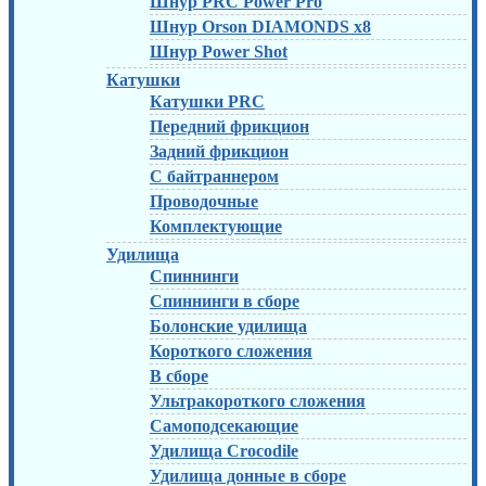
Шнур PRC Power Pro
Шнур Orson DIAMONDS x8
Шнур Power Shot
Катушки
Катушки PRC
Передний фрикцион
Задний фрикцион
С байтраннером
Проводочные
Комплектующие
Удилища
Спиннинги
Спиннинги в сборе
Болонские удилища
Короткого сложения
В сборе
Ультракороткого сложения
Самоподсекающие
Удилища Crocodile
Удилища донные в сборе