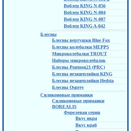
Воблер KING N-056
Воблер KING N-004
Воблер KING N-007
Воблер KING A-042
Блесны
Блесны вертушки Blue Fox
Блесны колебалки MEPPS
Микроколебалки TROUT
Наборы микроколебалок
Блесны Pontoon21 (PRC)
Блесны незацепляйки KING
Блесны незацепляйки Hedsta
Блесны Osprey
Силиконовые приманки
Силиконовые приманки
BOREALIS
Форелевая серия
Вкус икра
Вкус краб