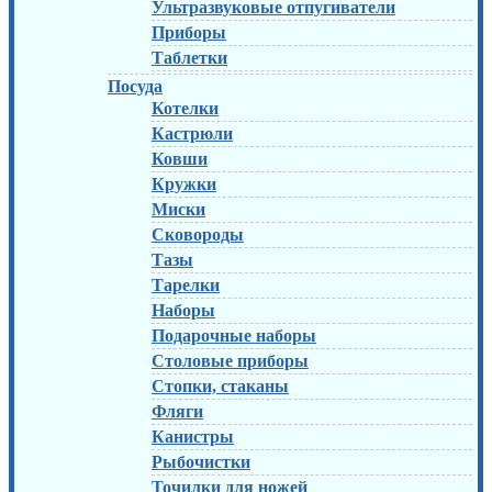
Ультразвуковые отпугиватели
Приборы
Таблетки
Посуда
Котелки
Кастрюли
Ковши
Кружки
Миски
Сковороды
Тазы
Тарелки
Наборы
Подарочные наборы
Столовые приборы
Стопки, стаканы
Фляги
Канистры
Рыбочистки
Точилки для ножей