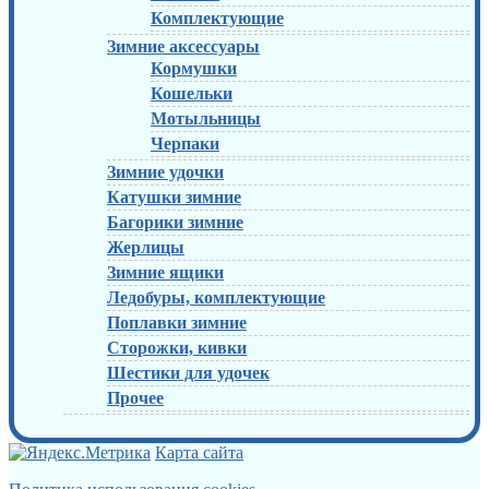
Комплектующие
Зимние аксессуары
Кормушки
Кошельки
Мотыльницы
Черпаки
Зимние удочки
Катушки зимние
Багорики зимние
Жерлицы
Зимние ящики
Ледобуры, комплектующие
Поплавки зимние
Сторожки, кивки
Шестики для удочек
Прочее
Карта сайта