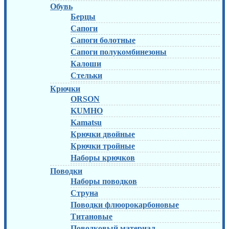
Обувь
Берцы
Сапоги
Сапоги болотные
Сапоги полукомбинезоны
Калоши
Стельки
Крючки
ORSON
KUMHO
Kamatsu
Крючки двойные
Крючки тройные
Наборы крючков
Поводки
Наборы поводков
Струна
Поводки флюорокарбоновые
Титановые
Поводковый материал