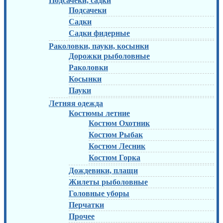
Подсачеки, садки
Подсачеки
Садки
Садки фидерные
Раколовки, пауки, косынки
Дорожки рыболовные
Раколовки
Косынки
Пауки
Летняя одежда
Костюмы летние
Костюм Охотник
Костюм Рыбак
Костюм Лесник
Костюм Горка
Дождевики, плащи
Жилеты рыболовные
Головные уборы
Перчатки
Прочее