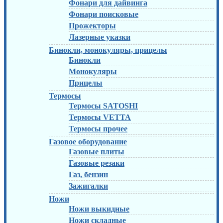
Фонари для дайвинга
Фонари поисковые
Прожекторы
Лазерные указки
Бинокли, монокуляры, прицелы
Бинокли
Монокуляры
Прицелы
Термосы
Термосы SATOSHI
Термосы VETTA
Термосы прочее
Газовое оборудование
Газовые плиты
Газовые резаки
Газ, бензин
Зажигалки
Ножи
Ножи выкидные
Ножи складные