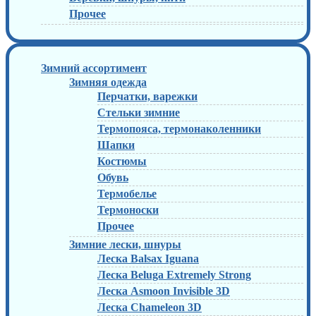
Прочее
Зимний ассортимент
Зимняя одежда
Перчатки, варежки
Стельки зимние
Термопояса, термонаколенники
Шапки
Костюмы
Обувь
Термобелье
Термоноски
Прочее
Зимние лески, шнуры
Леска Balsax Iguana
Леска Beluga Extremely Strong
Леска Asmoon Invisible 3D
Леска Chameleon 3D