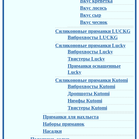
Вкус креветка
Вкус лосось
Вкус сыр
Вкус чеснок
Силиконовые приманки LUCKG
Виброхвосты LUCKG
Силиконовые приманки Lucky
Виброхвосты Lucky
Твистеры Lucky
Приманки оснащенные
Lucky
Силиконовые приманки Kutomi
Виброхвосты Kutomi
Дропшоты Kutomi
Нимфы Kutomi
Твистеры Kutomi
Приманки для нахлыста
Наборы приманок
Насадки