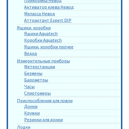
Прикормка Невод
Активатор клева Невод
Меласса Невод
Аттрактант Expert DIP
Ящики, коробки
Ящики Aquatech
Коробки Aquatech
Ящики, коробки прочее
Ведра
Измерительные приборы
Метеостанции
Безмены
Барометры
Часы
Спиртомеры
Приспособления для ловли
Донки
Кружки
Резинки для донки
Лодки