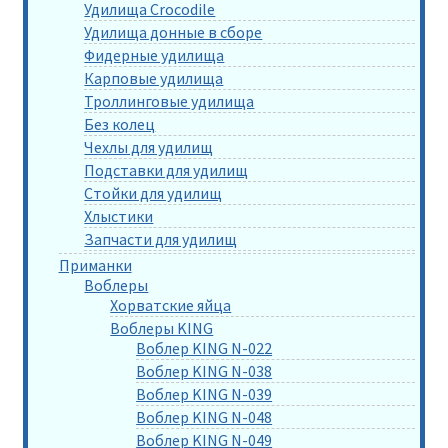
Удилища Crocodile
Удилища донные в сборе
Фидерные удилища
Карповые удилища
Троллинговые удилища
Без колец
Чехлы для удилищ
Подставки для удилищ
Стойки для удилищ
Хлыстики
Запчасти для удилищ
Приманки
Воблеры
Хорватские яйца
Воблеры KING
Воблер KING N-022
Воблер KING N-038
Воблер KING N-039
Воблер KING N-048
Воблер KING N-049