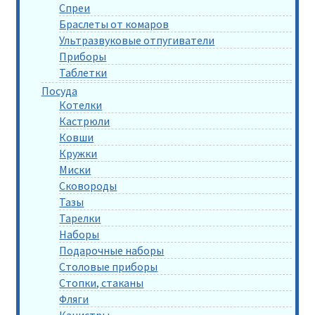
Спреи
Браслеты от комаров
Ультразвуковые отпугиватели
Приборы
Таблетки
Посуда
Котелки
Кастрюли
Ковши
Кружки
Миски
Сковороды
Тазы
Тарелки
Наборы
Подарочные наборы
Столовые приборы
Стопки, стаканы
Фляги