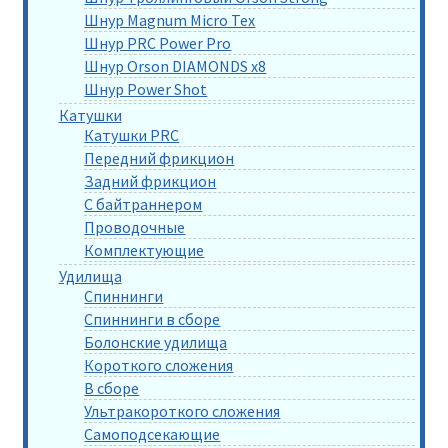
Шнур Magnum Micro Tex
Шнур PRC Power Pro
Шнур Orson DIAMONDS x8
Шнур Power Shot
Катушки
Катушки PRC
Передний фрикцион
Задний фрикцион
С байтраннером
Проводочные
Комплектующие
Удилища
Спиннинги
Спиннинги в сборе
Болонские удилища
Короткого сложения
В сборе
Ультракороткого сложения
Самоподсекающие