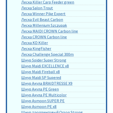
Леска Killer Carp Feeder green
Леска Salon Trout
Леска Winner Pike Expert
Леска Evil Beast Carbon
Леска Millenium Szczupak
Леска MAIDI CROWN Carbon line
Леска CROWN Carbon line
Леска KD Killer
Леска KingFisher
Леска Challenge Special 300m
Шнур Spider Super Strong
Шнур Maidi EXCELLENCE x8
Шнур Maidi Fireball x8
Шнур Maidi SP Supered
Шнур Акула BRAIDTRESSE X9
Шнур Акула PE Green
Шнур Акула PE Multicolor
Шнур Asmoon SUPER PE
Шнур Asmoon PE x8
Шнур троллинговый Orson Strong