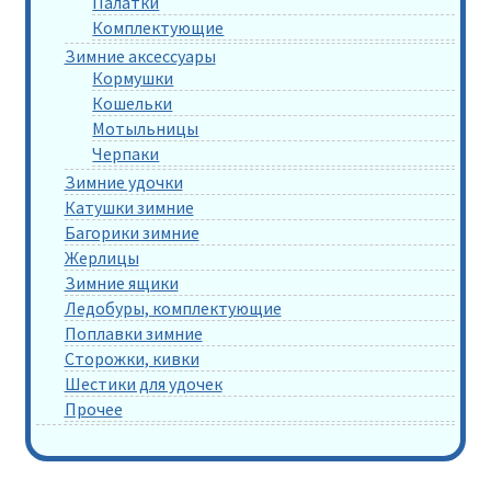
Палатки
Комплектующие
Зимние аксессуары
Кормушки
Кошельки
Мотыльницы
Черпаки
Зимние удочки
Катушки зимние
Багорики зимние
Жерлицы
Зимние ящики
Ледобуры, комплектующие
Поплавки зимние
Сторожки, кивки
Шестики для удочек
Прочее