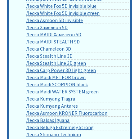
Леска White Fox 5D invisible blue
Леска White Fox 5D invisible green
Леска Asmoon 5D invisible
Леска Хамелеон 5D
Леска MAIDI Хамелеон 5D
Леска MAIDI STEALTH 9D
Леска Chameleon 3D
Леска Stealth Line 3D
Леска Stealth Line 3D green
Леска Carp Power 3D light green
Леска Maidi METEOR brown
Леска Maidi SCORPION black
Леска Maidi WATER SYSTEM green
Леска Kumyang Tiagra
Леска Kumyang Antares
Леска Asmoon KRONER Fluorocarbon
Леска Balsax Iguana
Леска Beluga Extremely Strong
Леска Shimano Technium