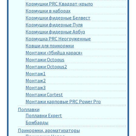
Кормушки PRC Квадрат-крыло
Кормушки в наборах
Кормушки фидерные Белвест
Кормушки фидерные Пуля
Кормушки фидерные Арбуз
Кормушка PRC Неогруженные
Ковши для прикормки
Монтажи «Убийца карася»
Монтажи Octopus
Монтажи Octopus2
Монтаж1
Монтаж2
Монтаж3
Монтажи Cortest
Монтажи карповые PRC Power Pro
Поплавки
Поплавки Expert
Бомбарды
Прикормки, ароматизаторы