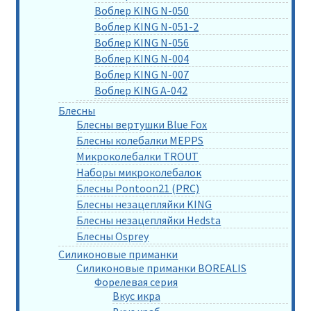
Воблер KING N-050
Воблер KING N-051-2
Воблер KING N-056
Воблер KING N-004
Воблер KING N-007
Воблер KING A-042
Блесны
Блесны вертушки Blue Fox
Блесны колебалки MEPPS
Микроколебалки TROUT
Наборы микроколебалок
Блесны Pontoon21 (PRC)
Блесны незацепляйки KING
Блесны незацепляйки Hedsta
Блесны Osprey
Силиконовые приманки
Силиконовые приманки BOREALIS
Форелевая серия
Вкус икра