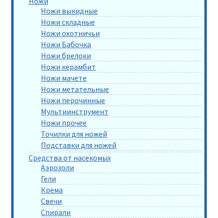
Ножи
Ножи выкидные
Ножи складные
Ножи охотничьи
Ножи Бабочка
Ножи брелоки
Ножи керамбит
Ножи мачете
Ножи метательные
Ножи перочинные
Мультиинструмент
Ножи прочее
Точилки для ножей
Подставки для ножей
Средства от насекомых
Аэрозоли
Гели
Крема
Свечи
Спирали