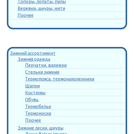
Топоры, лопаты, пилы
Веревки, шнуры, нити
Прочее
Зимний ассортимент
Зимняя одежда
Перчатки, варежки
Стельки зимние
Термопояса, термонаколенники
Шапки
Костюмы
Обувь
Термобелье
Термоноски
Прочее
Зимние лески, шнуры
Леска Balsax Iguana