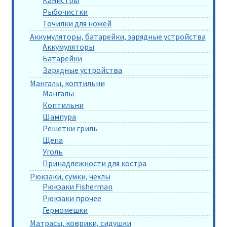
Канистры
Рыбочистки
Точилки для ножей
Аккумуляторы, батарейки, зарядные устройства
Аккумуляторы
Батарейки
Зарядные устройства
Мангалы, коптильни
Мангалы
Коптильни
Шампура
Решетки гриль
Щепа
Уголь
Принадлежности для костра
Рюкзаки, сумки, чехлы
Рюкзаки Fisherman
Рюкзаки прочее
Гермомешки
Матрасы, коврики, сидушки