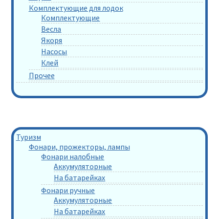
Комплектующие для лодок
Комплектующие
Весла
Якоря
Насосы
Клей
Прочее
Туризм
Фонари, прожекторы, лампы
Фонари налобные
Аккумуляторные
На батарейках
Фонари ручные
Аккумуляторные
На батарейках