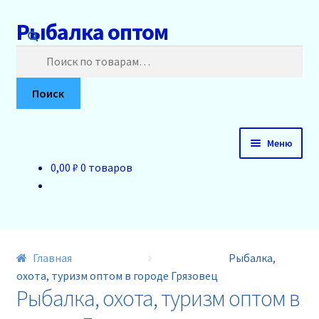
Рыбалка оптом
Перейти
Перейти
к
к
Искать:
навигации
содержимому
Поиск
Меню
0,00 ₽
0 товаров
Главная
О нас
Доставка и оплата
Главная
Рыбалка,
охота, туризм оптом в городе Грязовец
Акции
Рыбалка, охота, туризм оптом в