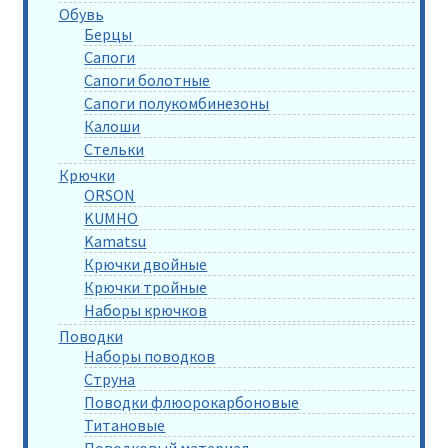
Обувь
Берцы
Сапоги
Сапоги болотные
Сапоги полукомбинезоны
Калоши
Стельки
Крючки
ORSON
KUMHO
Kamatsu
Крючки двойные
Крючки тройные
Наборы крючков
Поводки
Наборы поводков
Струна
Поводки флюорокарбоновые
Титановые
Поводковый материал