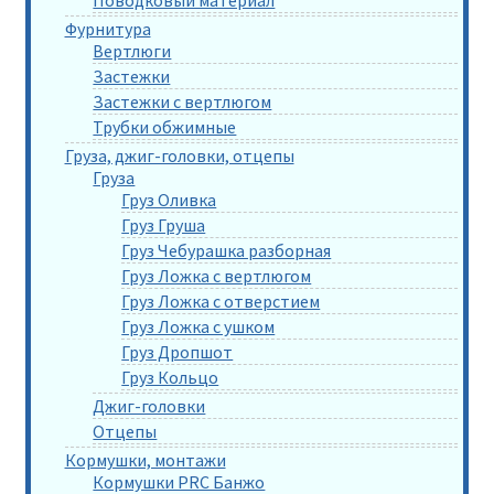
Фурнитура
Вертлюги
Застежки
Застежки с вертлюгом
Трубки обжимные
Груза, джиг-головки, отцепы
Груза
Груз Оливка
Груз Груша
Груз Чебурашка разборная
Груз Ложка с вертлюгом
Груз Ложка с отверстием
Груз Ложка с ушком
Груз Дропшот
Груз Кольцо
Джиг-головки
Отцепы
Кормушки, монтажи
Кормушки PRC Банжо