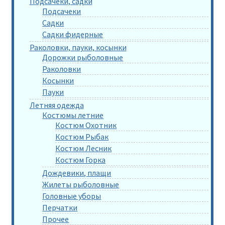
Подсачеки, садки
Подсачеки
Садки
Садки фидерные
Раколовки, пауки, косынки
Дорожки рыболовные
Раколовки
Косынки
Пауки
Летняя одежда
Костюмы летние
Костюм Охотник
Костюм Рыбак
Костюм Лесник
Костюм Горка
Дождевики, плащи
Жилеты рыболовные
Головные уборы
Перчатки
Прочее