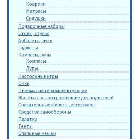
Коврики
Матрасы
Сидушки
Подарочные наборы
Столы, стулья
Арбалеты, луки
Гаджеты
Компасы, лупы
Компасы
Лупы
Настольные игры
Очки
Пневматика и комплектующие
Жилеты светоотражающие для водителей
Спасательные жилеты, аксессуары
Средства самообороны
Палатки
Тенты
Спальные мешки