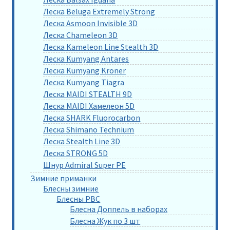
Леска Beluga Extremely Strong
Леска Asmoon Invisible 3D
Леска Chameleon 3D
Леска Kameleon Line Stealth 3D
Леска Kumyang Antares
Леска Kumyang Kroner
Леска Kumyang Tiagra
Леска MAIDI STEALTH 9D
Леска MAIDI Хамелеон 5D
Леска SHARK Fluorocarbon
Леска Shimano Technium
Леска Stealth Line 3D
Леска STRONG 5D
Шнур Admiral Super PE
Зимние приманки
Блесны зимние
Блесны РВС
Блесна Доппель в наборах
Блесна Жук по 3 шт