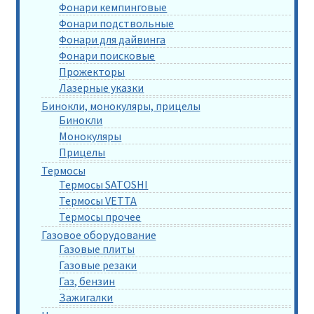
Фонари кемпинговые
Фонари подствольные
Фонари для дайвинга
Фонари поисковые
Прожекторы
Лазерные указки
Бинокли, монокуляры, прицелы
Бинокли
Монокуляры
Прицелы
Термосы
Термосы SATOSHI
Термосы VETTA
Термосы прочее
Газовое оборудование
Газовые плиты
Газовые резаки
Газ, бензин
Зажигалки