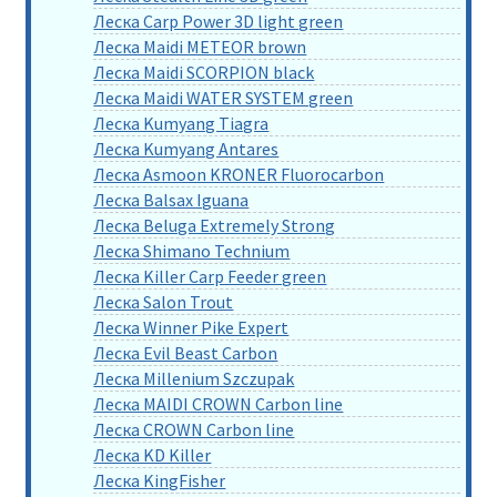
Леска Carp Power 3D light green
Леска Maidi METEOR brown
Леска Maidi SCORPION black
Леска Maidi WATER SYSTEM green
Леска Kumyang Tiagra
Леска Kumyang Antares
Леска Asmoon KRONER Fluorocarbon
Леска Balsax Iguana
Леска Beluga Extremely Strong
Леска Shimano Technium
Леска Killer Carp Feeder green
Леска Salon Trout
Леска Winner Pike Expert
Леска Evil Beast Carbon
Леска Millenium Szczupak
Леска MAIDI CROWN Carbon line
Леска CROWN Carbon line
Леска KD Killer
Леска KingFisher