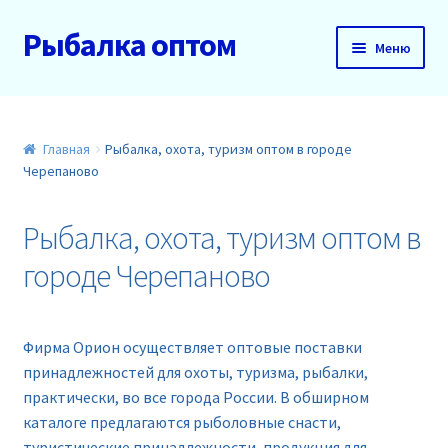
Рыбалка оптом
Перейти
Перейти
Меню
к
к
навигации
содержимому
Главная
О нас
Главная
Рыбалка, охота, туризм оптом в городе
Черепаново
Доставка и оплата
Рыбалка, охота, туризм оптом в
Акции
городе Черепаново
Новинки
Фирма Орион осуществляет оптовые поставки
Прайс
принадлежностей для охоты, туризма, рыбалки,
практически, во все города России. В обширном
Контакты
каталоге предлагаются рыболовные снасти,
туристические принадлежности, продукция для