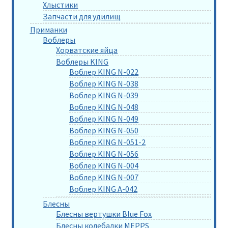
Хлыстики
Запчасти для удилищ
Приманки
Воблеры
Хорватские яйца
Воблеры KING
Воблер KING N-022
Воблер KING N-038
Воблер KING N-039
Воблер KING N-048
Воблер KING N-049
Воблер KING N-050
Воблер KING N-051-2
Воблер KING N-056
Воблер KING N-004
Воблер KING N-007
Воблер KING A-042
Блесны
Блесны вертушки Blue Fox
Блесны колебалки MEPPS