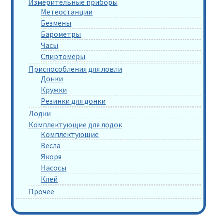
Измерительные приборы
Метеостанции
Безмены
Барометры
Часы
Спиртомеры
Приспособления для ловли
Донки
Кружки
Резинки для донки
Лодки
Комплектующие для лодок
Комплектующие
Весла
Якоря
Насосы
Клей
Прочее