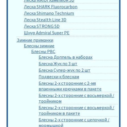
Леска MAIDI Хамелеон 5D
Леска SHARK Fluorocarbon
Леска Shimano Technium
Леска Stealth Line 3D
Леска STRONG 5D
Шнур Admiral Super PE
Зимние приманки
Блесны зимние
Блесны РВС
Блесна Доппель в наборах
Блесна Жук по 3 шт
Блесна Супер-жук по 2 шт
Подвески к блеснам
Блесны 2-х сторонние с 2-мя
впаенными крючками в пакете
Блесны 2-х сторонние с восьмеркой /
тройником
Блесны 2-х сторонние с восьмеркой /
тройником в пакете
Блесны 2-х сторонние с цепочкой /
мормышкой