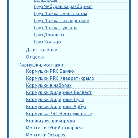
Груз Чебурашка разборная
Груз Ложка с вертлюгом
Груз Ложка с отверстием
Груз Ложка с ушком
Груз Дропшот
Груз Кольцо
Джиг-головки
Отцепы
Кормушки, монтажи
Кормушки PRC Банжо
Кормушки PRC Квадрат-крыло
Кормушки в наборах
Кормушки фидерные Белвест
Кормушки фидерные Пуля
Кормушки фидерные Арбуз
Кормушка PRC Неогруженные
Ковши для прикормки
Монтажи «Убийца карася»
Монтажи Octopus