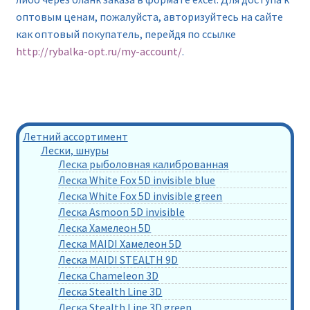
оптовым ценам, пожалуйста, авторизуйтесь на сайте
как оптовый покупатель, перейдя по ссылке
http://rybalka-opt.ru/my-account/
.
Летний ассортимент
Лески, шнуры
Леска рыболовная калиброванная
Леска White Fox 5D invisible blue
Леска White Fox 5D invisible green
Леска Asmoon 5D invisible
Леска Хамелеон 5D
Леска MAIDI Хамелеон 5D
Леска MAIDI STEALTH 9D
Леска Chameleon 3D
Леска Stealth Line 3D
Леска Stealth Line 3D green