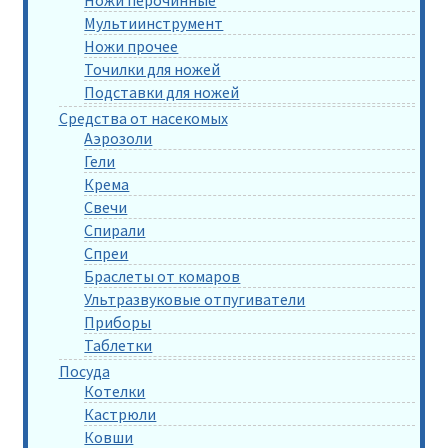
Ножи перочинные
Мультиинструмент
Ножи прочее
Точилки для ножей
Подставки для ножей
Средства от насекомых
Аэрозоли
Гели
Крема
Свечи
Спирали
Спреи
Браслеты от комаров
Ультразвуковые отпугиватели
Приборы
Таблетки
Посуда
Котелки
Кастрюли
Ковши