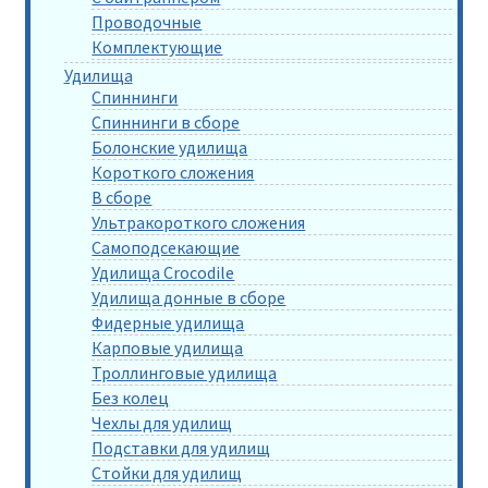
Проводочные
Комплектующие
Удилища
Спиннинги
Спиннинги в сборе
Болонские удилища
Короткого сложения
В сборе
Ультракороткого сложения
Самоподсекающие
Удилища Crocodile
Удилища донные в сборе
Фидерные удилища
Карповые удилища
Троллинговые удилища
Без колец
Чехлы для удилищ
Подставки для удилищ
Стойки для удилищ