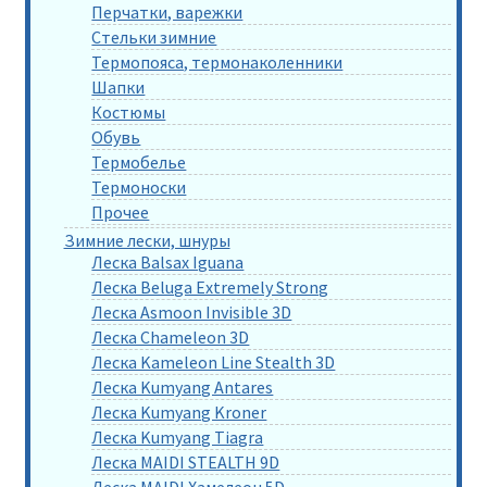
Перчатки, варежки
Стельки зимние
Термопояса, термонаколенники
Шапки
Костюмы
Обувь
Термобелье
Термоноски
Прочее
Зимние лески, шнуры
Леска Balsax Iguana
Леска Beluga Extremely Strong
Леска Asmoon Invisible 3D
Леска Chameleon 3D
Леска Kameleon Line Stealth 3D
Леска Kumyang Antares
Леска Kumyang Kroner
Леска Kumyang Tiagra
Леска MAIDI STEALTH 9D