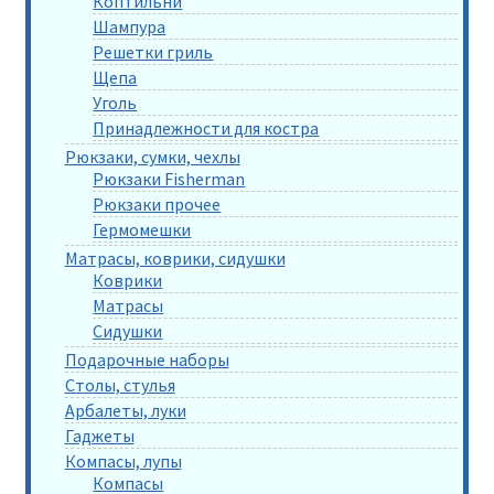
Коптильни
Шампура
Решетки гриль
Щепа
Уголь
Принадлежности для костра
Рюкзаки, сумки, чехлы
Рюкзаки Fisherman
Рюкзаки прочее
Гермомешки
Матрасы, коврики, сидушки
Коврики
Матрасы
Сидушки
Подарочные наборы
Столы, стулья
Арбалеты, луки
Гаджеты
Компасы, лупы
Компасы