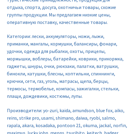
отдыха, спорта, досуга, охотничьи товары, схожие
группы продукции. Мы предлагаем низкие цены,
оперативную поставку, качественные товары.
Категории: лески, аккумуляторы, ножи, лыжи,
приманки, мангалы, кормушки, балансиры, фонари,
удочки, одежда для рыбалки, охоты, прицелы,
мормышки, воблеры, батарейки, коврики, прикормка,
гаджеты, шнуры, очки, рюкзаки, палатки, ватрушки,
бинокли, катушки, блесны, коптильни, спиннинги,
крючки, сети, газ, уголь, матрасы, щепа, берцы,
термосы, термобелье, компасы, зажигалки, стельки,
плащи, дождевики, костюмы, лупы.
Производители: yo-zuri, kaida, amundson, blue fox, aiko,
reins, strike pro, usami, shimano, daiwa, ryobi, salmo,
rapala, akara, kosadaka, pontoon 21, okuma, jackal, norfin,
maximus, lucky john, mepps, tsuribito, keitech, badger,