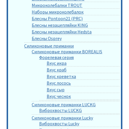
Микроколебалки TROUT
Наборы микроколебалок
Блесны Pontoon21 (PRC)
Блесны незацепляйки KING
Блесны незацепляйки Hedsta
Блесны Osprey
Силиконовые приманки
Силиконовые приманки BOREALIS
Форелевая серия
Вкус икра
Вкус краб
Вкус креветка
Вкус лосось
Вкус сыр
Вкус чеснок
Силиконовые приманки LUCKG
Виброхвосты LUCKG
Силиконовые приманки Lucky
Виброхвосты Lucky