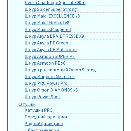
Леска Challenge Special 300m
Шнур Spider Super Strong
Шнур Maidi EXCELLENCE x8
Шнур Maidi Fireball x8
Шнур Maidi SP Supered
Шнур Акула BRAIDTRESSE X9
Шнур Акула PE Green
Шнур Акула PE Multicolor
Шнур Asmoon SUPER PE
Шнур Asmoon PE x8
Шнур троллинговый Orson Strong
Шнур Magnum Micro Tex
Шнур PRC Power Pro
Шнур Orson DIAMONDS x8
Шнур Power Shot
Катушки
Катушки PRC
Передний фрикцион
Задний фрикцион
С байтраннером