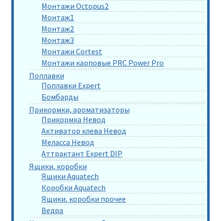
Монтажи Octopus2
Монтаж1
Монтаж2
Монтаж3
Монтажи Cortest
Монтажи карповые PRC Power Pro
Поплавки
Поплавки Expert
Бомбарды
Прикормки, ароматизаторы
Прикормка Невод
Активатор клева Невод
Меласса Невод
Аттрактант Expert DIP
Ящики, коробки
Ящики Aquatech
Коробки Aquatech
Ящики, коробки прочее
Ведра