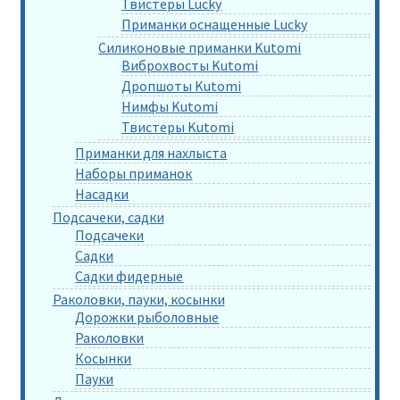
Твистеры Lucky
Приманки оснащенные Lucky
Силиконовые приманки Kutomi
Виброхвосты Kutomi
Дропшоты Kutomi
Нимфы Kutomi
Твистеры Kutomi
Приманки для нахлыста
Наборы приманок
Насадки
Подсачеки, садки
Подсачеки
Садки
Садки фидерные
Раколовки, пауки, косынки
Дорожки рыболовные
Раколовки
Косынки
Пауки