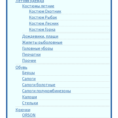
Летняя одежда
Костюмы летние
Костюм Охотник
Костюм Рыбак
Костюм Лесник
Костюм Горка
Дождевики, плащи
Жилеты рыболовные
Головные уборы
Перчатки
Прочее
Обувь
Берцы
Сапоги
Сапоги болотные
Сапоги полукомбинезоны
Калоши
Стельки
Крючки
ORSON