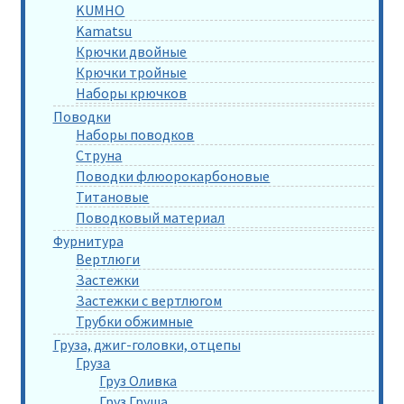
KUMHO
Kamatsu
Крючки двойные
Крючки тройные
Наборы крючков
Поводки
Наборы поводков
Струна
Поводки флюорокарбоновые
Титановые
Поводковый материал
Фурнитура
Вертлюги
Застежки
Застежки с вертлюгом
Трубки обжимные
Груза, джиг-головки, отцепы
Груза
Груз Оливка
Груз Груша