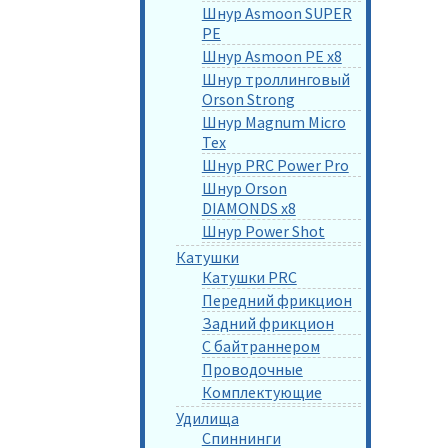
Шнур Asmoon SUPER
PE
Шнур Asmoon PE x8
Шнур троллинговый
Orson Strong
Шнур Magnum Micro
Tex
Шнур PRC Power Pro
Шнур Orson
DIAMONDS x8
Шнур Power Shot
Катушки
Катушки PRC
Передний фрикцион
Задний фрикцион
С байтраннером
Проводочные
Комплектующие
Удилища
Спиннинги