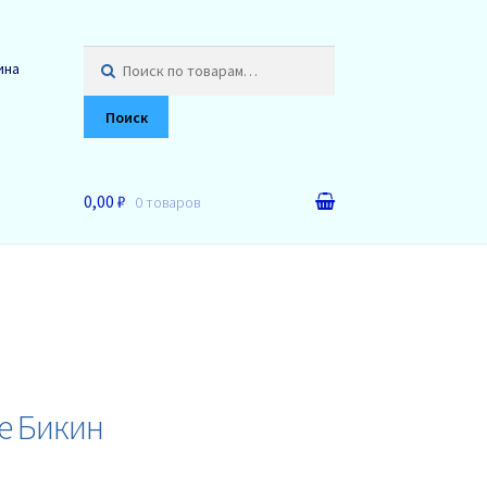
Искать:
ина
Поиск
0,00 ₽
0 товаров
де Бикин