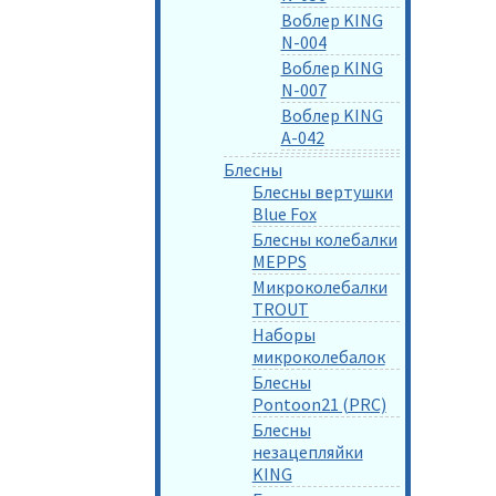
Воблер KING
N-004
Воблер KING
N-007
Воблер KING
A-042
Блесны
Блесны вертушки
Blue Fox
Блесны колебалки
MEPPS
Микроколебалки
TROUT
Наборы
микроколебалок
Блесны
Pontoon21 (PRC)
Блесны
незацепляйки
KING