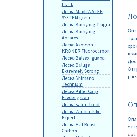
black
Леска Maidi WATER
До
SYSTEM green
Леска Kumyang Tiagra
Опт
Леска Kumyang
Antares
тра
Леска Asmoon
сро
KRONER Fluorocarbon
ком
Леска Balsax Iguana
Дос
Леска Beluga
Отг
Extremely Strong
рас
Леска Shimano
Technium
Леска Killer Carp
Feeder green
Оп
Леска Salon Trout
Леска Winner Pike
Expert
Опл
Леска Evil Beast
отг
Carbon
opt.