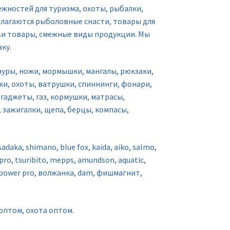
ностей для туризма, охоты, рыбалки,
длагаются рыболовные снасти, товары для
чьи товары, смежные виды продукции. Мы
ку.
шнуры, ножи, мормышки, мангалы, рюкзаки,
ки, охоты, ватрушки, спиннинги, фонари,
 гаджеты, газ, кормушки, матрасы,
 зажигалки, щепа, берцы, компасы,
daka, shimano, blue fox, kaida, aiko, salmo,
ke pro, tsuribito, mepps, amundson, aquatic,
, power pro, волжанка, dam, фишмагнит,
оптом, охота оптом.