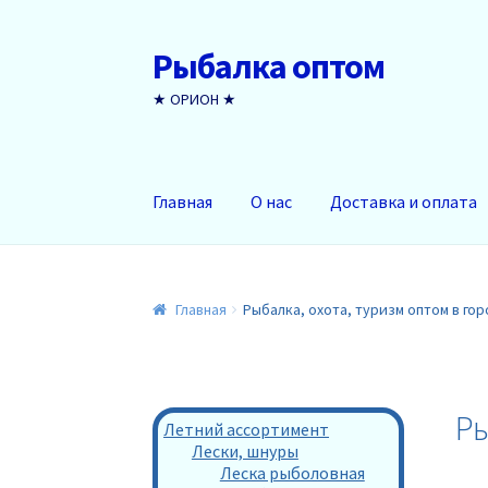
Рыбалка оптом
Перейти
Перейти
к
к
★ ОРИОН ★
навигации
содержимому
Главная
О нас
Доставка и оплата
Главная
Рыбалка, охота, туризм оптом в го
Ры
Летний ассортимент
Лески, шнуры
Леска рыболовная