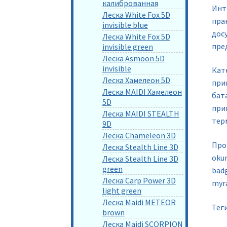
калиброванная
Инт
Леска White Fox 5D
пра
invisible blue
дос
Леска White Fox 5D
пре
invisible green
Леска Asmoon 5D
invisible
Кат
Леска Хамелеон 5D
при
Леска MAIDI Хамелеон
бата
5D
при
Леска MAIDI STEALTH
тер
9D
Леска Chameleon 3D
Прои
Леска Stealth Line 3D
okum
Леска Stealth Line 3D
green
badg
Леска Carp Power 3D
myr
light green
Леска Maidi METEOR
Тег
brown
Леска Maidi SCORPION