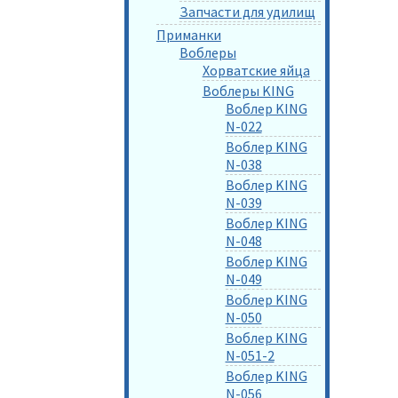
Запчасти для удилищ
Приманки
Воблеры
Хорватские яйца
Воблеры KING
Воблер KING
N-022
Воблер KING
N-038
Воблер KING
N-039
Воблер KING
N-048
Воблер KING
N-049
Воблер KING
N-050
Воблер KING
N-051-2
Воблер KING
N-056