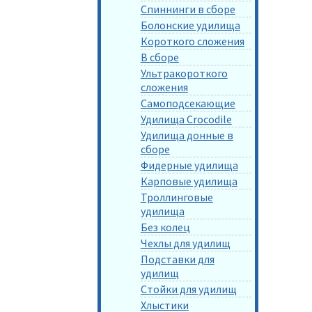
Спиннинги в сборе
Болонские удилища
Короткого сложения
В сборе
Ультракороткого
сложения
Самоподсекающие
Удилища Crocodile
Удилища донные в
сборе
Фидерные удилища
Карповые удилища
Троллинговые
удилища
Без колец
Чехлы для удилищ
Подставки для
удилищ
Стойки для удилищ
Хлыстики