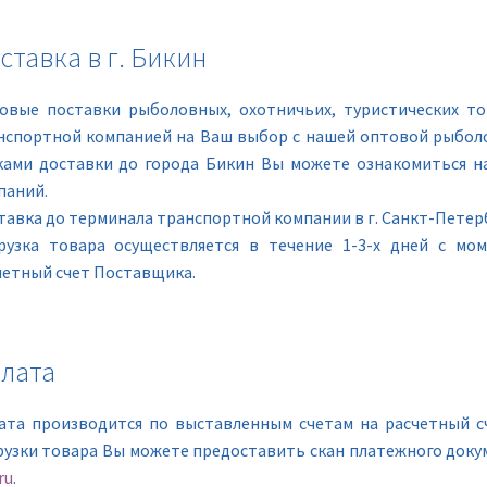
ставка в г. Бикин
овые поставки рыболовных, охотничьих, туристических то
нспортной компанией на Ваш выбор с нашей оптовой рыболо
ками доставки до города Бикин Вы можете ознакомиться н
паний.
тавка до терминала транспортной компании в г. Санкт-Петерб
рузка товара осуществляется в течение 1-3-х дней с мо
четный счет Поставщика.
лата
ата производится по выставленным счетам на расчетный с
рузки товара Вы можете предоставить скан платежного доку
ru
.