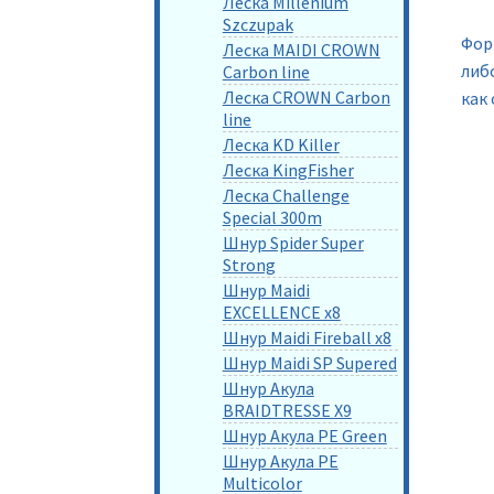
Леска Millenium
Szczupak
Фор
Леска MAIDI CROWN
либо
Carbon line
Леска CROWN Carbon
как
line
Леска KD Killer
Леска KingFisher
Леска Challenge
Special 300m
Шнур Spider Super
Strong
Шнур Maidi
EXCELLENCE x8
Шнур Maidi Fireball x8
Шнур Maidi SP Supered
Шнур Акула
BRAIDTRESSE X9
Шнур Акула PE Green
Шнур Акула PE
Multicolor