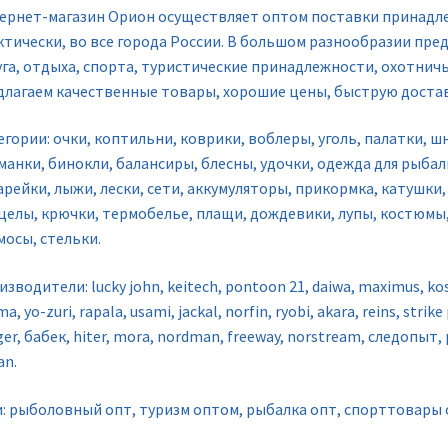
ернет-магазин Орион осуществляет оптом поставки принадлеж
ктически, во все города России. В большом разнообразии пре
уга, отдыха, спорта, туристические принадлежности, охотни
длагаем качественные товары, хорошие цены, быструю достав
егории: очки, коптильни, коврики, воблеры, уголь, палатки, 
манки, бинокли, балансиры, блесны, удочки, одежда для рыбал
рейки, лыжи, лески, сети, аккумуляторы, прикормка, катушки,
целы, крючки, термобелье, плащи, дождевики, лупы, костюмы,
мосы, стельки.
зводители: lucky john, keitech, pontoon 21, daiwa, maximus, kosa
a, yo-zuri, rapala, usami, jackal, norfin, ryobi, akara, reins, stri
er, бабек, hiter, mora, nordman, freeway, norstream, следопыт
an.
и: рыболовный опт, туризм оптом, рыбалка опт, спорттовары 